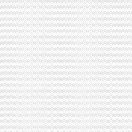
中国[上海]自由贸易试验区单位纳税人新办税务登记证告知单-全文--法
海淀区税务登记证丢啦还可以办注销吗朝区注销公司-北京便民网
办理税务登记证公司_办理税务登记证厂家_公司黄页-阿里巴巴
【代办税务登记证】-代办税务登记证价格|批发-代办税务登记证公司-
【南京下关区税务登记|税务登记证办理|代理税务登记】-南京赶集网
石井坡
重庆沙坪坝石井坡化妆学校排名重庆新时代学校S新闻头条-齐齐哈尔
沙坪坝石井坡：取缔违建猪场百姓拍手称好-今日重庆-华龙网
重庆市沙坪坝区石井坡小学排名合理吗？-我要搜学网
【重庆石井坡金牌月嫂】优质重庆石井坡金牌月嫂服务_58到家月嫂
【图】石井坡城铁站商务酒店_石井坡城铁站商务酒店网上预订-途家网
曾家办税务登记证
我想办税务登记证,我是摊位,可以吗-110网免费法律咨询
税务登记_税务登记证办理_税务登记证年检_税务登记证注销_一品威客
领完营业执照后,怎么去办税务登记证？_搜狐财经_搜狐网
【长春孟家税务登记|税务登记证办理|代理税务登记】-长春赶集网
【湘西】泸溪地税开展税务登记证行动_税务频道_红网
杨公桥办税务登记证
重庆燃气2016年半年度报告
环保督察工作专题-东至县网站
【办税务登记证办理组织机构代码办理刻章营业执照正副本变更】价格
【重庆杨公桥工商注册|工商注册代理|工商注册代办】-重庆赶集网