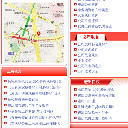
重庆公司查询
企业增资有几种类型
营业执照查询
公司注册流程
石井坡
代办工商营业执照首选
重庆沙坪坝石井坡化妆学校排名重庆新时代学校S新闻头条-齐齐哈尔
沙坪坝石井坡：取缔违建猪场百姓拍手称好-今日重庆-华龙网
公司取名
重庆市沙坪坝区石井坡小学排名合理吗？-我要搜学网
公司怎样起名最好?
【重庆石井坡金牌月嫂】优质重庆石井坡金牌月嫂服务_58到家月嫂
公司取名软件
【图】石井坡城铁站商务酒店_石井坡城铁站商务酒店网上预订-途家网
公司取名规则
曾家办税务登记证
企业取名
我想办税务登记证,我是摊位,可以吗-110网免费法律咨询
公司取名的意义
税务登记_税务登记证办理_税务登记证年检_税务登记证注销_一品威客
工商动态
公司取名大全
领完营业执照后,怎么去办税务登记证？_搜狐财经_搜狐网
进出口权
【长春孟家税务登记|税务登记证办理|代理税务登记】-长春赶集网
【湘西】泸溪地税开展税务登记证行动_税务频道_红网
出口货物退(免)税的概念
杨公桥办税务登记证
进出口退税相关流程详细
重庆燃气2016年半年度报告
进出口代理
环保督察工作专题-东至县网站
香港进出口货物通关须知
【办税务登记证办理组织机构代码办理刻章营业执照正副本变更】价格
进出口贸易公司注册
重庆代办进出口权申请
【重庆杨公桥工商注册|工商注册代理|工商注册代办】-重庆赶集网
没有办理税务登记证需要进行所得税年度汇算清缴吗-实务综合-学会