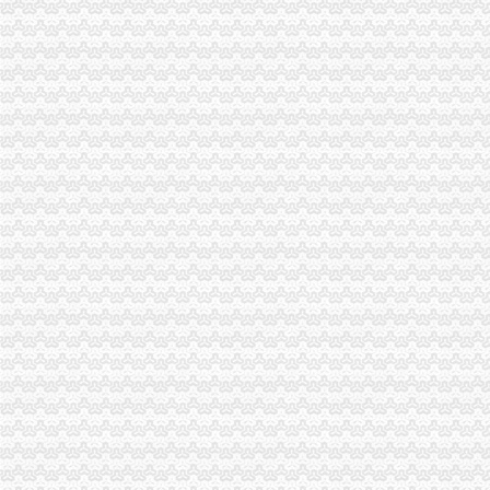
重庆澳新材料股份有限公司法律意见书_澳新材（）_公告
分类广告——凤凰房产北京
长力股份：2008年年度报告_股票频道_证券之星
今日滚动新闻_腾讯新闻中心
重庆公司注册_重庆注册公司_重庆代办注册公司_重庆代理公司注册-qd
大学城办税务登记证
钱江晚报
：百花村：国信证券股份有限公司与国开证券有限责任公司关
孝感槐荫论坛-槐荫城事-个体户没有税务登记证就不能办pos机吗？
【提供服务东莞莞城办理税务登记证要多少钱】价格_厂家_图片-Hc
开复印店需要什么样的设备？_开复印店聚合信息_开店之家
磁器口办税务登记证
【办理组织机构代码证、办理税务登记证】-朝大望路易登网
万事通_新浪新闻
用税务登记证可以办吗-法邦网专题
个体户注销营业执照,未办理税务登记证的况下是否需要补办？-深
税务登记证办理流程_搜指南
陈家湾办税务登记证
图文：税风和畅暖民心-东湖高新（）-股票行中心-搜狐证券
东方今报遗失声明注销公告登报办理/郑州登报网上办理/郑州登报挂失
扩|章贡区小学招生工作实施办法权威发布（含2017年学区划分）