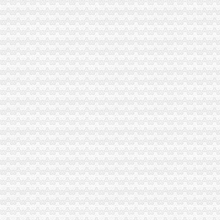
四川路桥：发行股份购买资产暨关联交易报告书摘要_四川路桥（
供应哪些公司需办税务登记证？番禺分公司注册代理_番禺公司注册_
新办企业无须申领税务登记证-滚动热点-21CN.COM
请问办税务登记证需要多少时间_市民心声
三峡广场办税务登记证
6月13日莆田市涵江区人民发展服务中心涵购2014[020号]教普仪器
重庆市沙坪坝区妇幼保健院检验科实验家具、供应室家具竞争谈判采
重庆一般纳税人申请：重庆代办公司注册、营业执照、验资、代理记帐
《小艾上班记——真账实操教你学会计》doc下载_爱问共享资料
真账实操——从手工建账到报表制作-会计实务-中国会计社区
青木关办税务登记证
LT
精准扶贫动员大会讲话稿3篇
柳河国地税局联合办理税务登记证的相关推荐-证券之星专栏文章
【重庆青木关媒体招聘网_媒体招聘信息】-重庆智联招聘
【公司办理地税】税务登记证相关问题/税务登记证是不是分为国税和地
井口办税务登记证
《三晋都市报驻地派记者在行动》高考在即,考生好办否?
河南桐柏无证企业采铁矿执法人员被殴昏_中国经济网——国家经
河南一家公司非法采矿殴执法干部_中国经济网——国家经济门户
突查耒小煤矿湖南煤矿安全耒监察执法记_产经观察_财经纵横_新