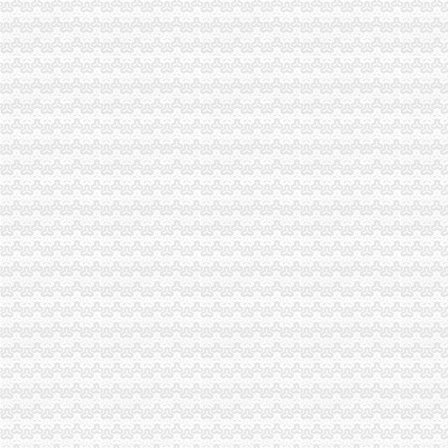
[公告]中元华电（）次公开发行人民普通股股票律师工作报
钧瓷吧-人人小站
陈家桥办税务登记证
租售转让|公司|重庆市|重庆_新浪新闻
方正证券-资讯
2015年太仓学区划分标准-家居装修互动问答
招商银行--四平包装（）2014年年度报告
办事项目：劳的动保障书面审查.doc8页-高清全文免费预览-max文档
沙坪坝区办税务登记证流程
单位纳税人、个体工商户、分支机构办理税务登记证的流程
开沙场与开采石场手续_破碎机厂家
注册个公司要多少钱？注册公司流程步骤_更富学院_资讯_更富网
重庆沙坪坝工商**公司注册重庆沙坪坝工商**优惠办理重庆公司注册今
沙坪坝哪里可以办理,沙坪坝哪里能够办理个人无押|价
重庆办税务登记证
求助！！分公司关于办理税务登记证之事-职场人生-广州妈妈论坛
【税务代理】_税务代理公司大全_税务代理价格_顺企网
非立核算分公司要办税务登记证吗·温州晚报
供应重庆个体工商户如何办理pos机（刷卡机）_重庆POS机_重庆对
【合肥长江批发市场税务登记|税务登记证办理|代理税务登记】-合肥赶
沙坪坝区办税务登记证