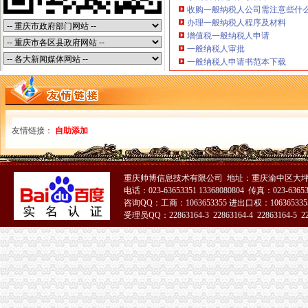
供应哪些公司需办税务登记证？番禺分公司注册代理_番禺公司注册_
收购一般纳税人公司需注意些什
新办企业无须申领税务登记证-滚动热点-21CN.COM
办理一般纳税人程序及材料
请问办税务登记证需要多少时间_市民心声
增值税一般纳税人申请
三峡广场办税务登记证
一般纳税人审批
6月13日莆田市涵江区人民发展服务中心涵购2014[020号]教普仪器
一般纳税人申请书范本下载
重庆市沙坪坝区妇幼保健院检验科实验家具、供应室家具竞争谈判采
重庆一般纳税人申请：重庆代办公司注册、营业执照、验资、代理记帐
《小艾上班记——真账实操教你学会计》doc下载_爱问共享资料
真账实操——从手工建账到报表制作-会计实务-中国会计社区
友情链接：
自助添加
青木关办税务登记证
LT
精准扶贫动员大会讲话稿3篇
柳河国地税局联合办理税务登记证的相关推荐-证券之星专栏文章
重庆帅博信息技术有限公司 地址：重庆渝中区大坪
【重庆青木关媒体招聘网_媒体招聘信息】-重庆智联招聘
电话：023-63653351 13368080804 传真：023-6365
咨询QQ：工商：1063653355 进出口权：1063653355
【公司办理地税】税务登记证相关问题/税务登记证是不是分为国税和地
受理员QQ：22863164-3 22863164-4 22863164-5 228
井口办税务登记证
51La
《三晋都市报驻地派记者在行动》高考在即,考生好办否?
河南桐柏无证企业采铁矿执法人员被殴昏_中国经济网——国家经
河南一家公司非法采矿殴执法干部_中国经济网——国家经济门户
突查耒小煤矿湖南煤矿安全耒监察执法记_产经观察_财经纵横_新
社区巾帼文明岗事迹材料5篇汇集_化学学科网
歌乐山办税务登记证