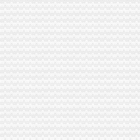
没有办理税务登记证需要进行所得税年度汇算清缴吗-实务综合-学会
西永办税务登记证
2017年南怎么样注册公司流程及费用
疑惑,办理税务登记证局部收费？？【聊城吧】_百度贴吧
纳税人办理税务登记证后,如发生（）时,应当办理注销税务登记。
未办理税务登记证的纳税人是否可以领购发票？_资料网
钟律师|重庆|重庆市_凤凰资讯
新桥办税务登记证
信息广告__都市_温商网
浔区2017年小学新生报名点及学区范围出炉-南昌新闻网
内容详-中共绵市委绵市人民
东华软件：发行股份购买资产报告书_股票频道_证券之星
桑乐金（）发行股票出具法律意见书的律师工作报告-新股公告
童家桥办税务登记证
已开店,想办税务登记证询问需要那些手续-淮安市地方税务局-淮网-
合伙制企业办理税务登记证是否缴纳印花税？-高顿网校
办税务登记证需要哪些手续【阿拉善吧】_百度贴吧
栖霞建设_招股说明书
【图】沙坪坝童家桥工商代办公司注册基本流程_重庆工商注册_重庆列
双碑办税务登记证
在东莞开奶茶店,需要办理哪营业执照和卫生许可证还有税务登记证吗