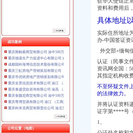
驻华大使馆正
重庆市优研房地产营销策划有限公司
资料和费用后
重庆全景信息技术有限公司 渝江 （工商注册）
重庆泰盛贷款咨询有限公司 渝高 （工商注册）
具体地址
重庆奎颜尼商贸有限公司 渝中100万 （工商注册）
重庆尊博贸易有限公司 渝江 （工商注册）
实际住所地址
重庆科米克商贸有限责任公司 渝北50万 （工商注册）
办-中国签证资
重庆瑾崇进出口贸易有限公司 渝中100万 （进出口权）
成功案例
重庆斯帕索商贸有限公司 渝中500万 （进出口权）
外交部+缅甸
重庆德谋生产力促进中心有限公司 渝大10万 （工商注册）
成都国科海博信息技术股份有限公司重庆分公司 渝江 （工商注册）
认证（民事文
重庆三虹房地产营销策划有限公司
资讯网全国：5
重庆市优研房地产营销策划有限公司
其指定机构收
重庆全景信息技术有限公司 渝江 （工商注册）
重庆泰盛贷款咨询有限公司 渝高 （工商注册）
不至怀疑文件
重庆奎颜尼商贸有限公司 渝中100万 （工商注册）
的法律效力。
重庆尊博贸易有限公司 渝江 （工商注册）
重庆科米克商贸有限责任公司 渝北50万 （工商注册）
并将认证资料递
重庆瑾崇进出口贸易有限公司 渝中100万 （进出口权）
证字第****
重庆斯帕索商贸有限公司 渝中500万 （进出口权）
重庆德谋生产力促进中心有限公司 渝大10万 （工商注册）
1、
成都国科海博信息技术股份有限公司重庆分公司 渝江 （工商注册）
公司位置（地图）
公证处名称和