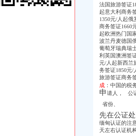
法国旅游签证18
成立公司必知：公司成立的详细流程_找法网（Findlaw.cn）
起意大利商务签
2016年天津注册公司流程及费用
1350元/人起
[注册公司需要什么材料]注册安装公司需要的准备材料
[注册公司需要哪些材料]招标咨询公司注册需要什么材料
商务签证1660
2015年台州公司注册流程及需要的资料_小微商务
起欧洲热门国
南京秦淮区办理税务登记证的流程？-中介代理-久久信息网
波兰丹麦德国
2013司考商法：公司设立中各流程需要的花费-110法律咨询网
葡萄牙瑞典瑞
2015年代理工商注册流程无锡灵捷工商-中介代理-中国金属新闻网
利英国澳洲签证
办理税务登记证要交房产税税费吗-家居装修资讯网
元/人起新西兰
百业网_为企业,做推广
务签证1850
创业扫盲,手把手教你如何注册公司_近比较肥_新浪博客
上海黄浦区公司注册流程_上海崇明自贸区注册代理_新浪博客
旅游签证商务
failed：万事通_资讯频道_凤凰网
成
：中国的税务
沙坪坝正规个人人借款】代理要欠款
申
请人， 公
万达时时软件下载_万达时时平台【官网注册,登录】
天津办理营业执照要多少钱及流程分析-机构与组织
省份、
创业者关心的重庆九龙坡注册公司流程,这一篇就搞定啦！-商务服
先在公证处
沙坪坝区办税务登记证流程
单位纳税人、个体工商户、分支机构办理税务登记证的流程
缅甸认证的注
开沙场与开采石场手续_破碎机厂家
天左右认证机
注册个公司要多少钱？注册公司流程步骤_更富学院_资讯_更富网