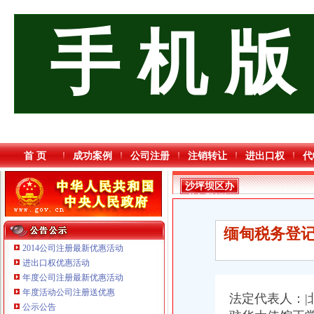
手 机 版
首 页
成功案例
公司注册
注销转让
进出口权
代
沙坪坝区办
税务登记证
流程
缅甸税务登记
2014公司注册最新优惠活动
进出口权优惠活动
年度公司注册最新优惠活动
年度活动公司注册送优惠
法定代表人：|
重庆三虹房地产营销策划有限公司
公示公告