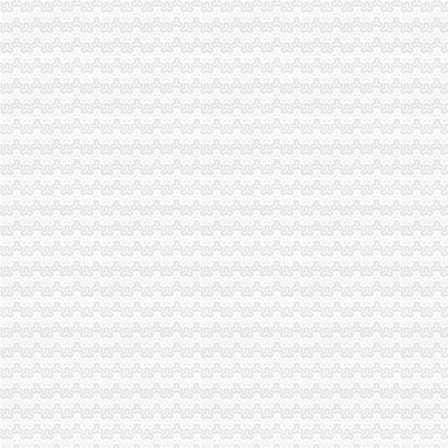
注册公司需要提供的资料及公司注册流程-搜百科
成都注册新公司有哪些流程手续费用？_贝多财务企业官网—站式企业
公司设立流程[46p].ppt
食品公司在沙坪坝区办注册要多久能开始运营_上海赢缘财务咨询有限
办理企业税务登记证-税务代理-武汉八方鼎力财务咨询有限公司
【税务登记证】税务登记证有效期税务登记证如何办理_十大品牌网
公司设立登记服务工作流程-姜爱律师文集
北京公司注册流程及注意事项_百度经验
资本管理公司注册条件,办理公司注册的条件
重庆沙坪坝工商**公司注册重庆沙坪坝工商**优惠办理重庆公司注册今
沙坪坝哪里可以办理,沙坪坝哪里能够办理个人无押|价
《营业执照黑名单查询》
注册个公司要多少钱？注册公司流程步骤_更富学院_资讯_更富网
重庆代办营业执照-重庆航桥财务咨询有限公司
成立公司必知：公司成立的详细流程_找法网（Findlaw.cn）
2016年天津注册公司流程及费用
[注册公司需要什么材料]注册安装公司需要的准备材料
[注册公司需要哪些材料]招标咨询公司注册需要什么材料
2015年台州公司注册流程及需要的资料_小微商务
南京秦淮区办理税务登记证的流程？-中介代理-久久信息网
2013司考商法：公司设立中各流程需要的花费-110法律咨询网
2015年代理工商注册流程无锡灵捷工商-中介代理-中国金属新闻网