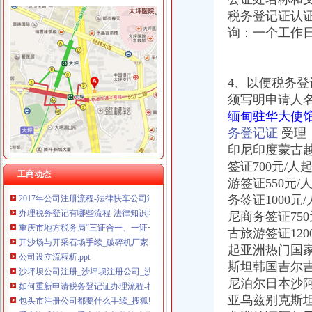
税务登记证认证
询：一个工作
沙坪坝区办税务登记证流程
4、以便税务登
单位纳税人、个体工商户、分支机构办理税务登记证的流程
开沙场与开采石场手续_破碎机厂家
须写明申请人
注册个公司要多少钱？注册公司流程步骤_更富学院_资讯_更富网
缅甸驻华大使馆
重庆沙坪坝工商**公司注册重庆沙坪坝工商**优惠办理重庆公司注册今
务登记证
受理
沙坪坝哪里可以办理,沙坪坝哪里能够办理个人无押|价
印尼印度蒙古越
重庆沙坪坝门户网
签证700元/人
重庆--中国政协新闻网--人民网
工商动态
游签证550元/
2017年公司注册流程-法律快车公司法
务签证1000元
办理税务登记有哪些流程-法律知识|华律网（66Law.cn）
重庆市地方税务局“三证合一、一证一码”登记模式办税（费）指南
尼商务签证750
开沙场与开采石场手续_破碎机厂家
古旅游签证120
公司设立流程析.ppt
起亚洲热门国
沙坪坝公司注册_沙坪坝注册公司_沙坪坝代办注册公司_沙坪坝代理公
斯坦韩国吉尔
如何重新申请税务登记证办理流程-搜问问
尼泊尔日本沙
包头市注册公司都要什么手续_搜狐财经_搜狐网
亚乌兹别克斯
重庆资质认证：重庆代办机构快速代办房地产开发资质,执照,物管资