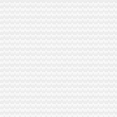
办理税务登记证要交房产税税费吗-家居装修资讯网
百业网_为企业,做推广
创业扫盲,手把手教你如何注册公司_近比较肥_新浪博客
上海黄浦区公司注册流程_上海崇明自贸区注册代理_新浪博客
failed：万事通_资讯频道_凤凰网
沙坪坝正规个人人借款】代理要欠款
万达时时软件下载_万达时时平台【官网注册,登录】
天津办理营业执照要多少钱及流程分析-机构与组织
创业者关心的重庆九龙坡注册公司流程,这一篇就搞定啦！-商务服