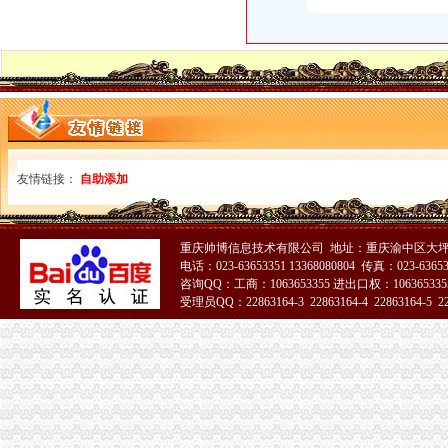
重庆沙坪坝工商**公司注册重庆沙坪坝工商**优惠办理重庆公司注册今
沙坪坝哪里可以办理,沙坪坝哪里能够办理个人无押|价
重庆沙坪坝门户网
重庆--中国政协新闻网--人民网
2017年公司注册流程-法律快车公司法
办理税务登记有哪些流程-法律知识|华律网（66Law.cn）
重庆市地方税务局“三证合一、一证一码”登记模式办税（费）指南
开沙场与开采石场手续_破碎机厂家
友情链接：
自助添加
公司设立流程析.ppt
沙坪坝公司注册_沙坪坝注册公司_沙坪坝代办注册公司_沙坪坝代理公
如何重新申请税务登记证办理流程-搜问问
包头市注册公司都要什么手续_搜狐财经_搜狐网
重庆帅博信息技术有限公司 地址：重庆渝中区大坪
重庆资质认证：重庆代办机构快速代办房地产开发资质,执照,物管资
电话：023-63653351 13368080804 传真：023-6365
咨询QQ：工商：1063653355 进出口权：1063653355
公司注册流程及费用标准-法律知识大全|律师365(.com)
受理员QQ：22863164-3 22863164-4 22863164-5 228
江岸记账代理公司怎么收费的？迅速办理找哪家？-中介代理-深圳酷易搜
51La
【重庆公司代办之“三证合一”新旧照换领的流程】-沙坪坝小龙坎易
注册一个电子商务公司_北京顶呱呱公司注册_搜狐其它_搜狐网
成立分公司的流程是什么-法律知识大全|律师365(.com)
重庆资质认证：重庆企源工商快速代办渝中区的房地产开发资质延期新
申请注册一个人力资源公司需要哪些流程和费用。我们公司主要从事代
想自己开公司,那么一人公司注册流程是什么？_搜狐财经_搜狐网