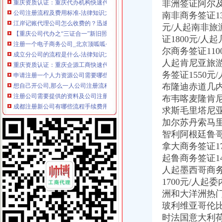
非洲签证阿尔
公司注册流程及费用标准-法律知识大全|律师365(.com)
江岸记账代理公司怎么收费的？迅速办理找哪家？-中介代理-深圳酷易搜
南非商务签证13
【重庆公司代办之“三证合一”新旧照换领的流程】-沙坪坝小龙坎易
元/人起南非旅
注册一个电子商务公司_北京顶呱呱公司注册_搜狐其它_搜狐网
证1800元/人
成立分公司的流程是什么-法律知识大全|律师365(.com)
尔商务签证110
重庆资质认证：重庆企源工商快速代办渝中区的房地产开发资质延期新
人起肯尼亚旅游
申请注册一个人力资源公司需要哪些流程和费用。我们公司主要从事代
务签证1550
想自己开公司,那么一人公司注册流程是什么？_搜狐财经_搜狐网
布隆迪赤道几内
注册公司需要提供的资料及公司注册流程-搜百科
成都注册新公司有哪些流程手续费用？_贝多财务企业官网—站式企业
布韦喀麦隆肯
公司设立流程[46p].ppt
求斯毛里塔尼
食品公司在沙坪坝区办注册要多久能开始运营_上海赢缘财务咨询有限
加尔苏丹索马
办理企业税务登记证-税务代理-武汉八方鼎力财务咨询有限公司
智利阿根廷鲁哥
【税务登记证】税务登记证有效期税务登记证如何办理_十大品牌网
拿大商务签证17
公司设立登记服务工作流程-姜爱律师文集
起鲁商务签证14
北京公司注册流程及注意事项_百度经验
人起墨西哥商务
资本管理公司注册条件,办理公司注册的条件
重庆沙坪坝工商**公司注册重庆沙坪坝工商**优惠办理重庆公司注册今
1700元/人起
沙坪坝哪里可以办理,沙坪坝哪里能够办理个人无押|价
洲和大洋洲热
《营业执照黑名单查询》
玻利维亚哥伦
注册个公司要多少钱？注册公司流程步骤_更富学院_资讯_更富网
时法国意大利荷
重庆代办营业执照-重庆航桥财务咨询有限公司