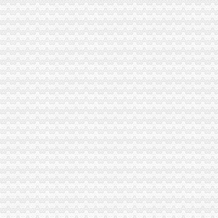
【重庆杨公桥工商注册|工商注册代理|工商注册代办】-重庆赶集网
用税务登记证可以办吗-法邦网专题
西永办税务登记证
办理税务登记证需要的材料【今日推荐网-青岛工商/税务/财务】
2017年南怎么样注册公司流程及费用
疑惑,办理税务登记证局部收费？？【聊城吧】_百度贴吧
苏州公司成立后如何办理税务登记证-阿里巴巴专栏
纳税人办理税务登记证后,如发生（）时,应当办理注销税务登记。
新桥办税务登记证
高要重点项目（工作）监督况专栏
11月7日广西广西城建咨询有限公司玉林市福绵区新桥联片农村饮水安
中国科学院海洋研究所仪器设备采购项目（第十九批）的招标公告
沪培训班借名校招牌蒙人至少有40家冒牌培训班
信息广告__都市_温商网
童家桥办税务登记证
【重庆税务登记证审核】_重庆列表网
已开店,想办税务登记证询问需要那些手续-淮安市地方税务局-淮网-
合伙制企业办理税务登记证是否缴纳印花税？-高顿网校
办税务登记证需要哪些手续【阿拉善吧】_百度贴吧
栖霞建设_招股说明书
双碑办税务登记证
石家庄新华区办理税务登记证的材料和步骤-爱喇叭网