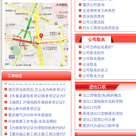
重庆公司查询
企业增资有几种类型
营业执照查询
公司注册流程
石井坡
代办工商营业执照首选
重庆沙坪坝石井坡化妆学校排名重庆新时代学校S新闻头条-齐齐哈尔
公司取名
重庆石井坡写字楼出租_重庆石井坡写字楼出售_渝房网
好的！！！！！！【石井坡小学吧】_百度贴吧
公司怎样起名最好?
重庆市沙坪坝区石井坡铸造加工厂_重庆市_沙坪坝区_企业在线
公司取名软件
公司取名规则
沙坪坝石井坡俊峰香格里拉品质洋房出售,重庆沙坪坝磁器口俊峰香
企业取名
曾家办税务登记证
公司取名的意义
我想办税务登记证,我是摊位,可以吗-110网免费法律咨询
工商动态
公司取名大全
税务登记_税务登记证办理_税务登记证年检_税务登记证注销_一品威客
领完营业执照后,怎么去办税务登记证？_搜狐财经_搜狐网
进出口权
【长春孟家税务登记|税务登记证办理|代理税务登记】-长春赶集网
出口货物退(免)税的概念
【湘西】泸溪地税开展税务登记证行动_税务频道_红网
进出口退税相关流程详细
杨公桥办税务登记证
进出口代理
重庆燃气2016年半年度报告
香港进出口货物通关须知
环保督察工作专题-东至县网站
进出口贸易公司注册
【办税务登记证办理组织机构代码办理刻章营业执照正副本变更】价格
重庆代办进出口权申请
【重庆杨公桥工商注册|工商注册代理|工商注册代办】-重庆赶集网
用税务登记证可以办吗-法邦网专题