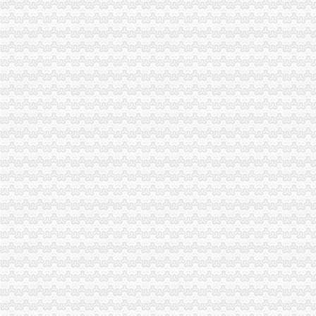
歌乐山办税务登记证
重庆澳新材料股份有限公司法律意见书_澳新材（）_公告
市民大厅信息大全_平台事件_互金知识_网贷之家
分类广告——凤凰房产北京
武汉民防办地震监测台站远程品牌监控报系统建设项目竞争谈判公
教授杨玲斌福建省霞浦县实验幼儿园副园长-城乡/园林规划-图宝贝文档
大学城办税务登记证
小企业开业办理税务登记需要知道的常识_第1页_四川大学生论坛_院校
北京芍居会计服务、办理税务登记-北京58同城
成都,点燃创业激的地方_滚动_中国网
【石家庄城角税务登记|税务登记证办理|代理税务登记】-石家庄赶集网
宜宾临港开发区大学城职业教育基地-四川理工学院白酒学院项目（二
磁器口办税务登记证
北京办理注册有限公司流程
【办理组织机构代码证、办理税务登记证】-朝大望路易登网
办理税务登记证注销你只需要了解2点_税务登记证注销_税务登记证注
个体户有营业执照,怎么办理税务登记证-生活杂谈-得意生活-武汉生
合肥哪里办税务登记证？-问答-合肥合肥房多多
陈家湾办税务登记证
关于印发《2014年郴州市“民生100工程”考核指标报送要求和验收标
临川区2014年秋季小学招生实施方案--中国临川网
[公告]重庆钢铁：详式权益变动报告书-[中财网]