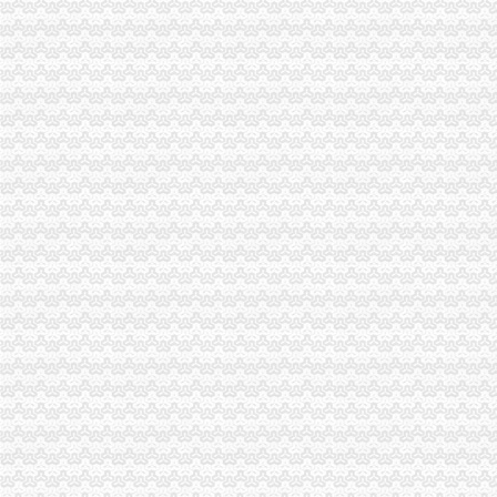
北京密云
商报分类---深圳商报多媒体数字报刊平台
陈家桥办税务登记证
租售转让|公司|重庆市|重庆_新浪新闻
重庆燃气：2016年年度报告_搜狐财经_搜狐网
方正证券-资讯
沙坪坝区陈家桥院电子摄像监控系统招标公告-中国采招网
2015年太仓学区划分标准-家居装修互动问答
沙坪坝区办税务登记证流程
单位纳税人、个体工商户、分支机构办理税务登记证的流程
开沙场与开采石场手续_破碎机厂家
卫生执照公司_卫生执照厂家_公司黄页-阿里巴巴
2017年公司注册流程-法律快车公司法
注册个公司要多少钱？注册公司流程步骤_更富学院_资讯_更富网
重庆办税务登记证
求助！！分公司关于办理税务登记证之事-职场人生-广州妈妈论坛
办理税务登记证需要什么材料_搜指南
证件办理-地税局-办理税务登记证
武隆县人民办公室关于印发武隆县“三证合一”登记制度改革实施
办石场开采证都要走哪些程序_破碎机厂家
沙坪坝区办税务登记证