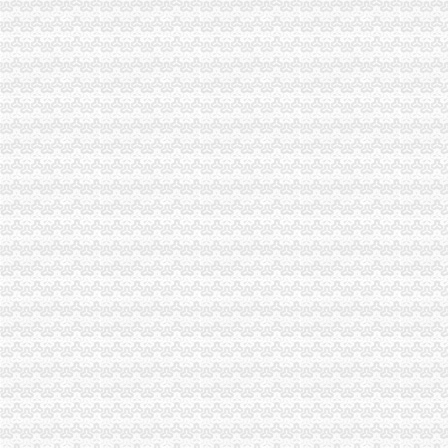
上海注册公司办税务登记证的流程-爱喇叭网
中国[上海]自由贸易试验区单位纳税人新办税务登记证告知单-全文--法
北京办理税务登记证
沙坪坝区行政审批项目登记表【资料】.doc_淘豆网
WJF008出纳实务:公司注册之如何办理税务登记证?—在线播放—优
石井坡
重庆沙坪坝石井坡化妆学校排名重庆新时代学校S新闻头条-齐齐哈尔
重庆石井坡写字楼出租_重庆石井坡写字楼出售_渝房网
好的！！！！！！【石井坡小学吧】_百度贴吧
重庆市沙坪坝区石井坡铸造加工厂_重庆市_沙坪坝区_企业在线
沙坪坝石井坡俊峰香格里拉品质洋房出售,重庆沙坪坝磁器口俊峰香
曾家办税务登记证
我想办税务登记证,我是摊位,可以吗-110网免费法律咨询
税务登记_税务登记证办理_税务登记证年检_税务登记证注销_一品威客
领完营业执照后,怎么去办税务登记证？_搜狐财经_搜狐网
【长春孟家税务登记|税务登记证办理|代理税务登记】-长春赶集网
【湘西】泸溪地税开展税务登记证行动_税务频道_红网
杨公桥办税务登记证
重庆燃气2016年半年度报告
环保督察工作专题-东至县网站
【办税务登记证办理组织机构代码办理刻章营业执照正副本变更】价格