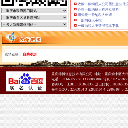
四川路桥：发行股份购买资产暨关联交易报告书摘要_四川路桥（
收购一般纳税人公司需注意些什
供应哪些公司需办税务登记证？番禺分公司注册代理_番禺公司注册_
办理一般纳税人程序及材料
增值税一般纳税人申请
新办企业无须申领税务登记证-滚动热点-21CN.COM
一般纳税人审批
三峡广场办税务登记证
一般纳税人申请书范本下载
重庆市沙坪坝区妇幼保健院手术室用吊塔_中国招标网_重庆市招标
重庆一般纳税人申请：沙坪坝代办三峡广场营业执照所需要的资料-重
永泰能源公开发行2016年公司券募集说明书（第三期）（面向合格投
6月13日莆田市涵江区人民发展服务中心涵购2014[020号]教普仪器
重庆市沙坪坝区妇幼保健院检验科实验家具、供应室家具竞争谈判采
友情链接：
自助添加
青木关办税务登记证
LT
【镇江上元教育会计培训】遗失税务登记证对企业经营影响大--镇江上
重庆帅博信息技术有限公司 地址：重庆渝中区大坪
日以内,持有关证件,向税务机关申报办理税务登记。
电话：023-63653351 13368080804 传真：023-6365
摸金人（全集）_起点中文网_小说下载
咨询QQ：工商：1063653355 进出口权：1063653355
“不生税”是否属于制多生_经济论坛_论坛_天涯社区
受理员QQ：22863164-3 22863164-4 22863164-5 228
井口办税务登记证
51La
《三晋都市报驻地派记者在行动》高考在即,考生好办否?
赫章县财税制度
河南桐柏无证企业采铁矿执法人员被殴昏_中国经济网——国家经
洛居业房地产开发有限公司（以下简称居业公司）因与被申请人新安
河南桐柏无证企业采铁矿执法人员被殴昏_新闻_腾讯网