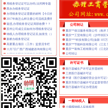
西永办税务登记证
办理税务登记证需要的材料【今日推荐网-青岛工商/税务/财务】
2017年南怎么样注册公司流程及费用
疑惑,办理税务登记证局部收费？？【聊城吧】_百度贴吧
公司转让
苏州公司成立后如何办理税务登记证-阿里巴巴专栏
纳税人办理税务登记证后,如发生（）时,应当办理注销税务登记。
重庆**保洁服务有限公司（南岸 3万 
新桥办税务登记证
重庆**工贸有限公司（沙坪坝区50万
重庆***科技有限公司(渝新 105万 2
高要重点项目（工作）监督况专栏
重庆**节能科技有限公司（江北 50万 
11月7日广西广西城建咨询有限公司玉林市福绵区新桥联片农村饮水安
重庆**装饰工程有限公司（江北区 50
中国科学院海洋研究所仪器设备采购项目（第十九批）的招标公告
公司转让
沪培训班借名校招牌蒙人至少有40家冒牌培训班
信息广告__都市_温商网
许可证书
童家桥办税务登记证
医疗器械生产许可证所需材料
【重庆税务登记证审核】_重庆列表网
三类医疗器械许可证
已开店,想办税务登记证询问需要那些手续-淮安市地方税务局-淮网-
申请《医疗器械经营企业许可证
合伙制企业办理税务登记证是否缴纳印花税？-高顿网校
重庆市医疗器械许可证监督管理办
办税务登记证需要哪些手续【阿拉善吧】_百度贴吧
医疗器械许可证办理流程
栖霞建设_招股说明书
双碑办税务登记证
石家庄新华区办理税务登记证的材料和步骤-爱喇叭网
一般纳税人
在东莞开奶茶店,需要办理哪营业执照和卫生许可证还有税务登记证吗
小规模纳税人征收税率