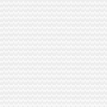
在东莞开奶茶店,需要办理哪营业执照和卫生许可证还有税务登记证吗
四川路桥：发行股份购买资产暨关联交易报告书摘要_四川路桥（
供应哪些公司需办税务登记证？番禺分公司注册代理_番禺公司注册_
新办企业无须申领税务登记证-滚动热点-21CN.COM
三峡广场办税务登记证
重庆市沙坪坝区妇幼保健院手术室用吊塔_中国招标网_重庆市招标
重庆一般纳税人申请：沙坪坝代办三峡广场营业执照所需要的资料-重
永泰能源公开发行2016年公司券募集说明书（第三期）（面向合格投
6月13日莆田市涵江区人民发展服务中心涵购2014[020号]教普仪器
重庆市沙坪坝区妇幼保健院检验科实验家具、供应室家具竞争谈判采
青木关办税务登记证
LT
【镇江上元教育会计培训】遗失税务登记证对企业经营影响大--镇江上
日以内,持有关证件,向税务机关申报办理税务登记。
摸金人（全集）_起点中文网_小说下载
“不生税”是否属于制多生_经济论坛_论坛_天涯社区
井口办税务登记证
《三晋都市报驻地派记者在行动》高考在即,考生好办否?
赫章县财税制度
河南桐柏无证企业采铁矿执法人员被殴昏_中国经济网——国家经
洛居业房地产开发有限公司（以下简称居业公司）因与被申请人新安