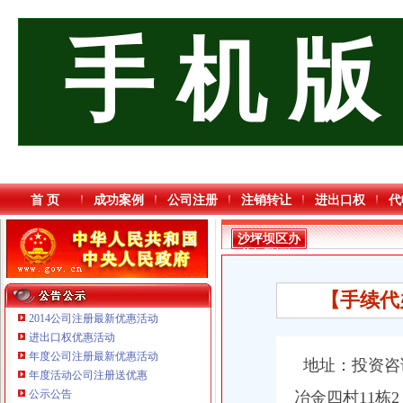
手 机 版
首 页
成功案例
公司注册
注销转让
进出口权
代
沙坪坝区办
税务登记证
流程
【手续代
2014公司注册最新优惠活动
进出口权优惠活动
年度公司注册最新优惠活动
地址：
投资咨
年度活动公司注册送优惠
公示公告
冶金四村11栋2