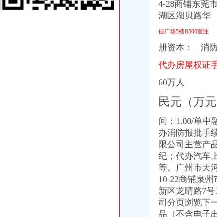
[注册公司需要什么材料]注册安装公司需要的准备材料
4-28商铺东
[注册公司需要哪些材料]招标咨询公司注册需要什么材料
湖区湖贝路华
2015年台州公司注册流程及需要的资料_小微商务
南京秦淮区办理税务登记证的流程？-中介代理-久久信息网
佳广场5楼B506室注
2013司考商法：公司设立中各流程需要的花费-110法律咨询网
册资本： 消防
2015年代理工商注册流程无锡灵捷工商-中介代理-中国金属新闻网
办理税务登记证要交房产税税费吗-家居装修资讯网
代办房屋权证
百业网_为企业,做推广
60万人
创业扫盲,手把手教你如何注册公司_近比较肥_新浪博客
上海黄浦区公司注册流程_上海崇明自贸区注册代理_新浪博客
民元（万元
failed：万事通_资讯频道_凤凰网
沙坪坝正规个人人借款】代理要欠款
间：1.00/
万达时时软件下载_万达时时平台【官网注册,登录】
办消防报批手续品
天津办理营业执照要多少钱及流程分析-机构与组织
创业者关心的重庆九龙坡注册公司流程,这一篇就搞定啦！-商务服
限公司主营产
沙坪坝区办税务登记证流程
纪；代办汽车
单位纳税人、个体工商户、分支机构办理税务登记证的流程
等。广州市天河
开沙场与开采石场手续_破碎机厂家
10-22商铺
注册个公司要多少钱？注册公司流程步骤_更富学院_资讯_更富网
新区龙睛路7号1-
重庆沙坪坝工商**公司注册重庆沙坪坝工商**优惠办理重庆公司注册今
司分页浏览下
沙坪坝哪里可以办理,沙坪坝哪里能够办理个人无押|价
品（不含电子
重庆沙坪坝门户网