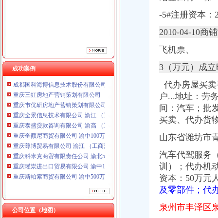
-5#注册资本：
2010-04-
飞机票、
3（万元）成立
成功案例
重庆三虹房地产营销策划有限公司
代办房屋买卖手
重庆市优研房地产营销策划有限公司
户...地址：
重庆全景信息技术有限公司 渝江 （工商注册）
重庆泰盛贷款咨询有限公司 渝高 （工商注册）
间：汽车；批发
重庆奎颜尼商贸有限公司 渝中100万 （工商注册）
买卖、
代办货
重庆尊博贸易有限公司 渝江 （工商注册）
山东省潍坊市青
重庆科米克商贸有限责任公司 渝北50万 （工商注册）
重庆瑾崇进出口贸易有限公司 渝中100万 （进出口权）
汽车代驾服务
重庆斯帕索商贸有限公司 渝中500万 （进出口权）
训）；代办机动
重庆德谋生产力促进中心有限公司 渝大10万 （工商注册）
资本：50万
成都国科海博信息技术股份有限公司重庆分公司 渝江 （工商注册）
重庆三虹房地产营销策划有限公司
及零部件；代
重庆市优研房地产营销策划有限公司
泉州市丰泽区泉
重庆全景信息技术有限公司 渝江 （工商注册）
公司位置（地图）