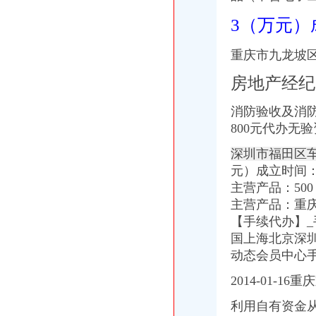
重庆--中国政协新闻网--人民网
3（万元）
2017年公司注册流程-法律快车公司法
办理税务登记有哪些流程-法律知识|华律网（66Law.cn）
重庆市九龙坡区
重庆市地方税务局“三证合一、一证一码”登记模式办税（费）指南
开沙场与开采石场手续_破碎机厂家
房地产经纪
公司设立流程析.ppt
沙坪坝公司注册_沙坪坝注册公司_沙坪坝代办注册公司_沙坪坝代理公
消防验收及消
如何重新申请税务登记证办理流程-搜问问
800元代办无
包头市注册公司都要什么手续_搜狐财经_搜狐网
重庆资质认证：重庆代办机构快速代办房地产开发资质,执照,物管资
深圳市福田区车
公司注册流程及费用标准-法律知识大全|律师365(.com)
元）成立时间：
江岸记账代理公司怎么收费的？迅速办理找哪家？-中介代理-深圳酷易搜
主营产品：500
【重庆公司代办之“三证合一”新旧照换领的流程】-沙坪坝小龙坎易
注册一个电子商务公司_北京顶呱呱公司注册_搜狐其它_搜狐网
主营产品：重庆
成立分公司的流程是什么-法律知识大全|律师365(.com)
【手续代办】_
重庆资质认证：重庆企源工商快速代办渝中区的房地产开发资质延期新
国上海北京深
申请注册一个人力资源公司需要哪些流程和费用。我们公司主要从事代
动态会员中心
想自己开公司,那么一人公司注册流程是什么？_搜狐财经_搜狐网
注册公司需要提供的资料及公司注册流程-搜百科
2014-01-
成都注册新公司有哪些流程手续费用？_贝多财务企业官网—站式企业
利用自有资金从
公司设立流程[46p].ppt