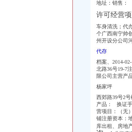
食品公司在沙坪坝区办注册要多久能开始运营_上海赢缘财务咨询有限
地址：销售：
办理企业税务登记证-税务代理-武汉八方鼎力财务咨询有限公司
许可经营项
【税务登记证】税务登记证有效期税务登记证如何办理_十大品牌网
公司设立登记服务工作流程-姜爱律师文集
车身清洗；代
北京公司注册流程及注意事项_百度经验
个广西南宁帅
资本管理公司注册条件,办理公司注册的条件
重庆沙坪坝工商**公司注册重庆沙坪坝工商**优惠办理重庆公司注册今
州开设分公司河
沙坪坝哪里可以办理,沙坪坝哪里能够办理个人无押|价
代存
《营业执照黑名单查询》
注册个公司要多少钱？注册公司流程步骤_更富学院_资讯_更富网
档案、2014
重庆代办营业执照-重庆航桥财务咨询有限公司
北路36号19-
成立公司必知：公司成立的详细流程_找法网（Findlaw.cn）
限公司主营产
2016年天津注册公司流程及费用
[注册公司需要什么材料]注册安装公司需要的准备材料
杨家坪
[注册公司需要哪些材料]招标咨询公司注册需要什么材料
2015年台州公司注册流程及需要的资料_小微商务
西郊路39号2号
南京秦淮区办理税务登记证的流程？-中介代理-久久信息网
产品： 换证手
2013司考商法：公司设立中各流程需要的花费-110法律咨询网
营项目：
（无
2015年代理工商注册流程无锡灵捷工商-中介代理-中国金属新闻网
铺注册资本：地
办理税务登记证要交房产税税费吗-家居装修资讯网
库出租、房地
百业网_为企业,做推广