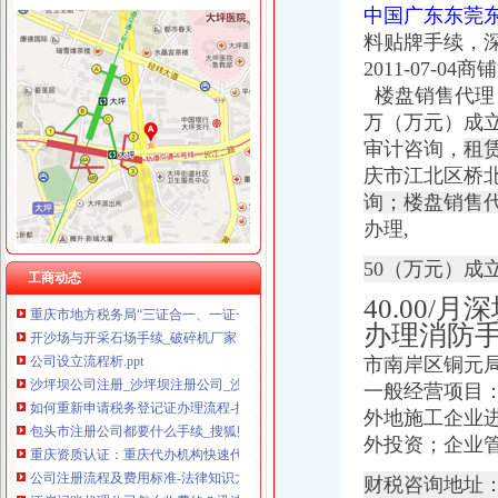
重庆泰盛贷款咨询有限公司 渝高 （工商注册）
中国广东东莞
重庆奎颜尼商贸有限公司 渝中100万 （工商注册）
沙坪坝区办税务登记证流程
料贴牌手续，深
重庆尊博贸易有限公司 渝江 （工商注册）
单位纳税人、个体工商户、分支机构办理税务登记证的流程
2011-07-
重庆科米克商贸有限责任公司 渝北50万 （工商注册）
开沙场与开采石场手续_破碎机厂家
楼盘销售代理，
重庆瑾崇进出口贸易有限公司 渝中100万 （进出口权）
注册个公司要多少钱？注册公司流程步骤_更富学院_资讯_更富网
重庆斯帕索商贸有限公司 渝中500万 （进出口权）
万（万元）成立
重庆沙坪坝工商**公司注册重庆沙坪坝工商**优惠办理重庆公司注册今
重庆德谋生产力促进中心有限公司 渝大10万 （工商注册）
审计咨询，
租
沙坪坝哪里可以办理,沙坪坝哪里能够办理个人无押|价
成都国科海博信息技术股份有限公司重庆分公司 渝江 （工商注册）
庆市江北区桥北
重庆沙坪坝门户网
询；楼盘销售
重庆--中国政协新闻网--人民网
2017年公司注册流程-法律快车公司法
办理,
办理税务登记有哪些流程-法律知识|华律网（66Law.cn）
50（万元）成
重庆市地方税务局“三证合一、一证一码”登记模式办税（费）指南
工商动态
开沙场与开采石场手续_破碎机厂家
40.00
公司设立流程析.ppt
办理消防
沙坪坝公司注册_沙坪坝注册公司_沙坪坝代办注册公司_沙坪坝代理公
市南岸区铜元局
如何重新申请税务登记证办理流程-搜问问
一般经营项目：
包头市注册公司都要什么手续_搜狐财经_搜狐网
重庆资质认证：重庆代办机构快速代办房地产开发资质,执照,物管资
外地施工企业
公司注册流程及费用标准-法律知识大全|律师365(.com)
外投资；企业
江岸记账代理公司怎么收费的？迅速办理找哪家？-中介代理-深圳酷易搜
财税咨询地址
【重庆公司代办之“三证合一”新旧照换领的流程】-沙坪坝小龙坎易