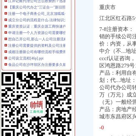
注册一个电子商务公司_北京顶呱呱公司注册_搜狐其它_搜狐网
重庆市
成立分公司的流程是什么-法律知识大全|律师365(.com)
重庆资质认证：重庆企源工商快速代办渝中区的房地产开发资质延期新
江北区红石路5
申请注册一个人力资源公司需要哪些流程和费用。我们公司主要从事代
想自己开公司,那么一人公司注册流程是什么？_搜狐财经_搜狐网
7-8注册资本
注册公司需要提供的资料及公司注册流程-搜百科
销的手续公司注
成都注册新公司有哪些流程手续费用？_贝多财务企业官网—站式企业
价：内资，从
公司设立流程[46p].ppt
中介（不...地址：
食品公司在沙坪坝区办注册要多久能开始运营_上海赢缘财务咨询有限
cccf认证咨询
办理企业税务登记证-税务代理-武汉八方鼎力财务咨询有限公司
区鸿恩路279号
【税务登记证】税务登记证有效期税务登记证如何办理_十大品牌网
产品：利用自
公司设立登记服务工作流程-姜爱律师文集
北京公司注册流程及注意事项_百度经验
划；代...地
资本管理公司注册条件,办理公司注册的条件
公司代办公司转
重庆沙坪坝工商**公司注册重庆沙坪坝工商**优惠办理重庆公司注册今
万（万元）成
沙坪坝哪里可以办理,沙坪坝哪里能够办理个人无押|价
（无）一般经
《营业执照黑名单查询》
产品：
房地产
注册个公司要多少钱？注册公司流程步骤_更富学院_资讯_更富网
城市东昌府区兴
重庆代办营业执照-重庆航桥财务咨询有限公司
成立公司必知：公司成立的详细流程_找法网（Findlaw.cn）
-0
2016年天津注册公司流程及费用