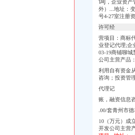
询
创业扫盲,手把手教你如何注册公司_近比较肥_新浪博客
，企业资产
上海黄浦区公司注册流程_上海崇明自贸区注册代理_新浪博客
外）...地址：
failed：万事通_资讯频道_凤凰网
号4-27室注册
沙坪坝正规个人人借款】代理要欠款
万达时时软件下载_万达时时平台【官网注册,登录】
许可经
天津办理营业执照要多少钱及流程分析-机构与组织
营项目：商标代
创业者关心的重庆九龙坡注册公司流程,这一篇就搞定啦！-商务服
业登记代理;企业
03-19商铺
公司主营产品：
利用自有资金
咨询；投资管理
代理记
账，融资信息
.00/套青州
10（万元）成立
开发公司主营