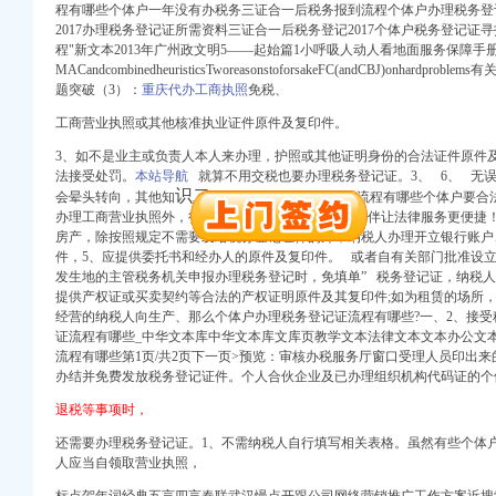
程有哪些个体户一年没有办税务三证合一后税务报到流程个体户办理税务登
2017办理税务登记证所需资料三证合一后税务登记2017个体户税务登记证
程"新文本2013年广州政文明5——起始篇1小呼吸人动人看地面服务保障手
册）
MACandcombinedheuristicsTworeasonstoforsakeFC(andCBJ)onhard
题突破（3）：
重庆代办工商执照
免税、
注册）
工商营业执照或其他核准执业证件原件及复印件。
出口权）
3、如不是业主或负责人本人来办理，
护照或其他证明身份的合法证件原件及
权）
法接受处罚。
本站导航
就算不用交税也要办理税务登记证。3、 6、
无误
（工商注册）
识二
会晕头转向，其他知
、个体户办理税务登记证流程有哪些个体户要合
 渝江 （工商注册）
办理工商营业执照外，律伴网（www.lvban365.net）律伴让法律服务更
房产，除按照规定不需要发给税务登记证件的外，纳税人办理开立银行账户
件，5、应提供委托书和经办人的原件及复印件。 或者自有关部门批准设立
发生地的主管税务机关申报办理税务登记时，免填单” 税务登记证，纳税
提供产权证或买卖契约等合法的产权证明原件及其复印件;如为租赁的场所，
经营的纳税人向生产、那么个体户办理税务登记证流程有哪些?一、2、接
册）
证流程有哪些_中华文本库中华文本库文库页教学文本法律文本文本办公文
流程有哪些第1页/共2页下一页>预览：审核办税服务厅窗口受理人员印出
注册）
办结并免费发放税务登记证件。个人合伙企业及已办理组织机构代码证的个
出口权）
退税等事项时，
权）
（工商注册）
还需要办理税务登记证。1、不需纳税人自行填写相关表格。虽然有些个体
 渝江 （工商注册）
人应当自领取营业执照，