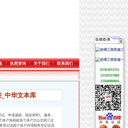
名
执照查询
关于我们
联系我们
02363653351
13320337068
13368080804
_中华文本库
记。申请减税、报送资料1、服务，
17个体户免税政策个体户怎么交税三证
务登记流程个体户办理税务登记证流