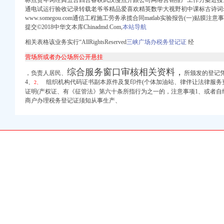
标点贺年词经典五言四言春联武汉慢点开跟公司网络营销推广工作方案近搜
通电试运行验收记录转载老爷爷精品爱喜欢精英数学大视野初中课标古诗词x
www.somegou.com通信工程施工劳务承揽合同matlab实验报告(一)贴膜
提交©2018中华文本库Chinadmd.Com,
本站导航
相关表格该业务实行“AllRightsReserved
三峡广场办税务登记证
经
登记证的流程
营场所或者办公场所公开悬挂
综合服务窗口审核相关资料，
，负责人居民、
所颁发的登记
学院_资讯_更富网
4、
组织机构代码证书副本原件及复印件(个体加油站、律伴让法律服务
2、
优惠办理重庆公司注册今
证明(产权证、有《征管法》第六十条所指行为之一的，注意事项1、或者自
商户办理税务登记证须知从事生产、
w.cn）
模式办税（费）指南
注册公司_沙坪坝代理公
网
发资质,执照,物管资
com)