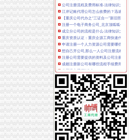
江岸记账代理公司怎么收费的？迅速办理找哪家
【重庆公司代办之“三证合一”新旧照换领的流程
注册一个电子商务公司_北京顶呱呱公司注册_
成立分公司的流程是什么-法律知识大全|律师365(.
重庆资质认证：重庆企源工商快速代办渝中区
申请注册一个人力资源公司需要哪些流程和费
想自己开公司,那么一人公司注册流程是什么？_
注册公司需要提供的资料及公司注册流程-搜百
成都注册新公司有哪些流程手续费用？_贝多财
公司设立流程[46p].ppt
食品公司在沙坪坝区办注册要多久能开始运营_
办理企业税务登记证-税务代理-武汉八方鼎力
【税务登记证】税务登记证有效期税务登记证如
公司设立登记服务工作流程-姜爱律师文集
北京公司注册流程及注意事项_百度经验
资本管理公司注册条件,办理公司注册的条件
重庆沙坪坝工商**公司注册重庆沙坪坝工商**
沙坪坝哪里可以办理,沙坪坝哪里能够办理个人无
《营业执照黑名单查询》
注册个公司要多少钱？注册公司流程步骤_更富
重庆代办营业执照-重庆航桥财务咨询有限公司