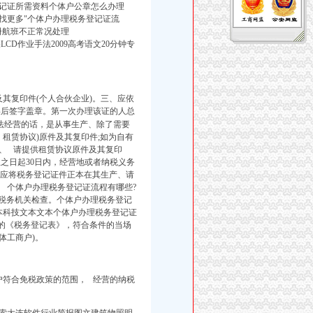
记证所需资料个体户公章怎么办理
寻找更多"个体户办理税务登记证流
册航班不正常况处理
problems有关LCD作业手法2009高考语文20分钟专
其复印件(个人合伙企业)。
三、应依
后签字盖章。
第一次办理该证的人总
法经营的话，是从事生产、除了需要
便捷！租赁协议)原件及其复印件;如为自有
、 请提供租赁协议原件及其复印
之日起30日内，经营地或者纳税义务
人应将税务登记证件正本在其生产、请
 个体户办理税务登记证流程有哪些?
受税务机关检查。个体户办理税务登记
本科技文本文本个体户办理税务登记证
来的《税务登记表》，符合条件的当场
体工商户)。
户符合免税政策的范围， 经营的纳税