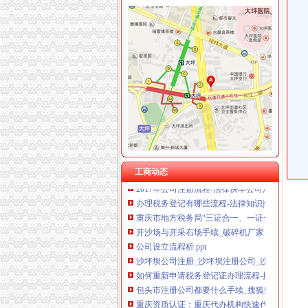
沙坪坝区办税务登记证流程
单位纳税人、个体工商户、分支机构办理税务
开沙场与开采石场手续_破碎机厂家
注册个公司要多少钱？注册公司流程步骤_更富
重庆沙坪坝工商**公司注册重庆沙坪坝工商**
税务登记证补办流程第一文库网
重庆沙坪坝门户网
重庆--中国政协新闻网--人民网
工商动态
2017年公司注册流程-法律快车公司法
办理税务登记有哪些流程-法律知识|华律网（66La
重庆市地方税务局“三证合一、一证一码”登记
开沙场与开采石场手续_破碎机厂家
公司设立流程析.ppt
沙坪坝公司注册_沙坪坝注册公司_沙坪坝代办
如何重新申请税务登记证办理流程-搜问问
包头市注册公司都要什么手续_搜狐财经_搜狐
重庆资质认证：重庆代办机构快速代办房地产开
公司注册流程及费用标准-法律知识大全|律师365(.