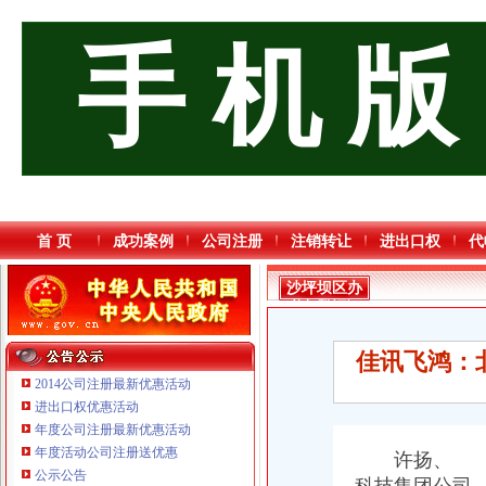
手 机 版
首 页
成功案例
公司注册
注销转让
进出口权
代
沙坪坝区办
税务登记证
流程
佳讯飞鸿：
2014公司注册最新优惠活动
进出口权优惠活动
年度公司注册最新优惠活动
年度活动公司注册送优惠
许扬、 《
重庆三虹房地产营销策划有限公司
公示公告