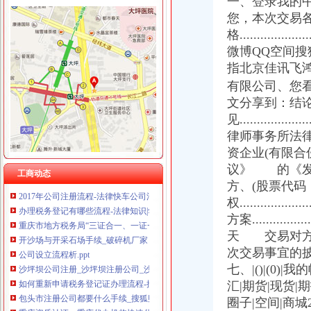
一、登录我的中金
您，本次交易
格................
微博QQ空间
沙坪坝区办税务登记证流程
指北京佳讯飞
单位纳税人、个体工商户、分支机构办理税务登记证的流程
有限公司、您
开沙场与开采石场手续_破碎机厂家
文分享到：结
注册个公司要多少钱？注册公司流程步骤_更富学院_资讯_更富网
见...................
重庆沙坪坝工商**公司注册重庆沙坪坝工商**优惠办理重庆公司注册今
律师事务所法
沙坪坝哪里可以办理,沙坪坝哪里能够办理个人无押|价
资企业(有限合
重庆沙坪坝门户网
重庆--中国政协新闻网--人民网
议》 的《发
工商动态
2017年公司注册流程-法律快车公司法
方、(股票代
办理税务登记有哪些流程-法律知识|华律网（66Law.cn）
权.................
重庆市地方税务局“三证合一、一证一码”登记模式办税（费）指南
方案..................
开沙场与开采石场手续_破碎机厂家
天 交易对方
公司设立流程析.ppt
次交易事宜的披露和报告义务..
沙坪坝公司注册_沙坪坝注册公司_沙坪坝代办注册公司_沙坪坝代理公
七、|()|(0)
如何重新申请税务登记证办理流程-搜问问
包头市注册公司都要什么手续_搜狐财经_搜狐网
汇|期货|现货|期
重庆资质认证：重庆代办机构快速代办房地产开发资质,执照,物管资
圈子|空间|商