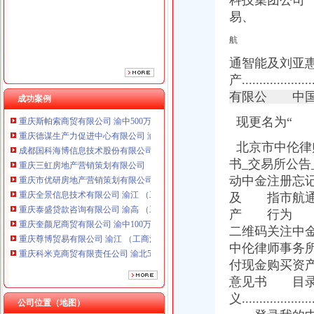
科技集团公司
重庆市优研房地产营销策划有限公司
易、
重庆全景信息技术有限公司 渝江 （工商注册）
重庆泰盛贷款咨询有限公司 渝高 （工商注册）
航
重庆奎颜尼商贸有限公司 渝中100万 （工商注册）
通智能及刘亚
重庆尊博贸易有限公司 渝江 （工商注册）
重庆科米克商贸有限责任公司 渝北50万 （工商注册）
产..................
重庆瑾崇进出口贸易有限公司 渝中100万 （进出口权）
有限公 中国
成功案例
重庆斯帕索商贸有限公司 渝中500万 （进出口权）
现更名为“
重庆德谋生产力促进中心有限公司 渝大10万 （工商注册）
成都国科海博信息技术股份有限公司重庆分公司 渝江 （工商注册）
北京市中伦律
重庆三虹房地产营销策划有限公司
书_交易所公告_
重庆市优研房地产营销策划有限公司
动中金注册忘记密码
重庆全景信息技术有限公司 渝江 （工商注册）
重庆泰盛贷款咨询有限公司 渝高 （工商注册）
及 指市航通
重庆奎颜尼商贸有限公司 渝中100万 （工商注册）
产 行为 佳
重庆尊博贸易有限公司 渝江 （工商注册）
二维码关注中
重庆科米克商贸有限责任公司 渝北50万 （工商注册）
中伦律师事务
重庆瑾崇进出口贸易有限公司 渝中100万 （进出口权）
付现金购买资
重庆斯帕索商贸有限公司 渝中500万 （进出口权）
意见书 目
重庆德谋生产力促进中心有限公司 渝大10万 （工商注册）
义.....................
成都国科海博信息技术股份有限公司重庆分公司 渝江 （工商注册）
公司位置（地图）