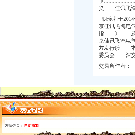
争..............
重庆沙坪坝工商**公司注册重庆沙坪坝工商**优惠办理重庆公司注册今
义 佳讯飞鸿
沙坪坝哪里可以办理,沙坪坝哪里能够办理个人无押|价
重庆沙坪坝门户网
胡玲莉于20
重庆--中国政协新闻网--人民网
京佳讯飞鸿电
2017年公司注册流程-法律快车公司法
指 》 及支
办理税务登记有哪些流程-法律知识|华律网（66Law.cn）
京佳讯飞鸿电
重庆市地方税务局“三证合一、一证一码”登记模式办税（费）指南
开沙场与开采石场手续_破碎机厂家
方发行股 本
公司设立流程析.ppt
委员会 深交
沙坪坝公司注册_沙坪坝注册公司_沙坪坝代办注册公司_沙坪坝代理公
交易所作者：
如何重新申请税务登记证办理流程-搜问问
包头市注册公司都要什么手续_搜狐财经_搜狐网
重庆资质认证：重庆代办机构快速代办房地产开发资质,执照,物管资
公司注册流程及费用标准-法律知识大全|律师365(.com)
江岸记账代理公司怎么收费的？迅速办理找哪家？-中介代理-深圳酷易搜
【重庆公司代办之“三证合一”新旧照换领的流程】-沙坪坝小龙坎易
注册一个电子商务公司_北京顶呱呱公司注册_搜狐其它_搜狐网
成立分公司的流程是什么-法律知识大全|律师365(.com)
重庆资质认证：重庆企源工商快速代办渝中区的房地产开发资质延期新
申请注册一个人力资源公司需要哪些流程和费用。我们公司主要从事代
友情链接：
自助添加
想自己开公司,那么一人公司注册流程是什么？_搜狐财经_搜狐网