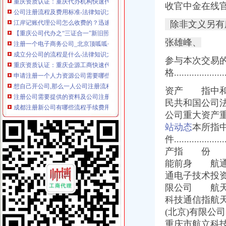
公司注册流程及费用标准-法律知识大全|律师365(.com)
收官中金在线官
江岸记账代理公司怎么收费的？迅速办理找哪家？-中介代理-深圳酷易搜
【重庆公司代办之“三证合一”新旧照换领的流程】-沙坪坝小龙坎易
除非文义另有
注册一个电子商务公司_北京顶呱呱公司注册_搜狐其它_搜狐网
张雄峰、
成立分公司的流程是什么-法律知识大全|律师365(.com)
重庆资质认证：重庆企源工商快速代办渝中区的房地产开发资质延期新
参与本次交易
申请注册一个人力资源公司需要哪些流程和费用。我们公司主要从事代
格.................
想自己开公司,那么一人公司注册流程是什么？_搜狐财经_搜狐网
注册公司需要提供的资料及公司注册流程-搜百科
资产 指中和
成都注册新公司有哪些流程手续费用？_贝多财务企业官网—站式企业
民共和国公司
公司设立流程[46p].ppt
公司重大资产重
食品公司在沙坪坝区办注册要多久能开始运营_上海赢缘财务咨询有限
站动态
本所指
办理企业税务登记证-税务代理-武汉八方鼎力财务咨询有限公司
件..................
【税务登记证】税务登记证有效期税务登记证如何办理_十大品牌网
公司设立登记服务工作流程-姜爱律师文集
产指 份 深
北京公司注册流程及注意事项_百度经验
能前身 航通
资本管理公司注册条件,办理公司注册的条件
通电子技术投
重庆沙坪坝工商**公司注册重庆沙坪坝工商**优惠办理重庆公司注册今
限公司 航天
沙坪坝哪里可以办理,沙坪坝哪里能够办理个人无押|价
科技通信指航
《营业执照黑名单查询》
(北京)有限
注册个公司要多少钱？注册公司流程步骤_更富学院_资讯_更富网
重庆市航立科
重庆代办营业执照-重庆航桥财务咨询有限公司