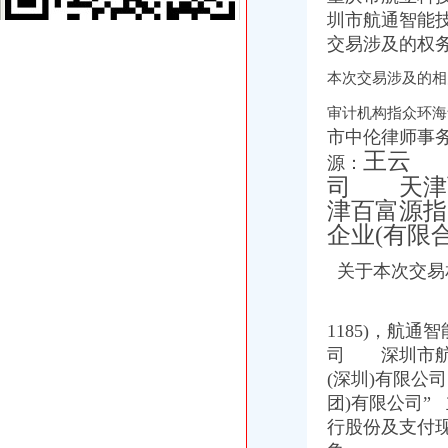
成立公司必知：公司成立的详细流程_找法网（Findlaw.cn）
圳市航通智能
2016年天津注册公司流程及费用
交易涉及的权务的处理......
[注册公司需要什么材料]注册安装公司需要的准备材料
本次交易涉及的相关协议.........
[注册公司需要哪些材料]招标咨询公司注册需要什么材料
2015年台州公司注册流程及需要的资料_小微商务
审计机构指众环海
南京秦淮区办理税务登记证的流程？-中介代理-久久信息网
市中伦律师事
2013司考商法：公司设立中各流程需要的花费-110法律咨询网
王云 
源：
2015年代理工商注册流程无锡灵捷工商-中介代理-中国金属新闻网
司 天津
办理税务登记证要交房产税税费吗-家居装修资讯网
百业网_为企业,做推广
津百富源
创业扫盲,手把手教你如何注册公司_近比较肥_新浪博客
企业(有限
上海黄浦区公司注册流程_上海崇明自贸区注册代理_新浪博客
failed：万事通_资讯频道_凤凰网
关于本次交易相关人员
沙坪坝正规个人人借款】代理要欠款
万达时时软件下载_万达时时平台【官网注册,登录】
1185)，航
天津办理营业执照要多少钱及流程分析-机构与组织
创业者关心的重庆九龙坡注册公司流程,这一篇就搞定啦！-商务服
司 深圳市航
沙坪坝区办税务登记证流程
(深圳)有限
单位纳税人、个体工商户、分支机构办理税务登记证的流程
团)有限公司
开沙场与开采石场手续_破碎机厂家
行股份及支付
注册个公司要多少钱？注册公司流程步骤_更富学院_资讯_更富网