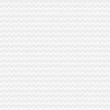
办理税务登记证要交房产税税费吗-家居装修资讯网
百业网_为企业,做推广
创业扫盲,手把手教你如何注册公司_近比较肥_新浪博客
上海黄浦区公司注册流程_上海崇明自贸区注册代理_新浪博客
failed：万事通_资讯频道_凤凰网
沙坪坝正规个人人借款】代理要欠款
万达时时软件下载_万达时时平台【官网注册,登录】
天津办理营业执照要多少钱及流程分析-机构与组织
创业者关心的重庆九龙坡注册公司流程,这一篇就搞定啦！-商务服