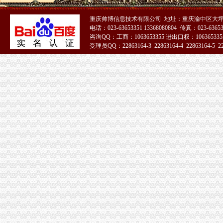
注册公司需要提供的资料及公司注册流程-搜百科
成都注册新公司有哪些流程手续费用？_贝多财务企业官网—站式企业
重庆帅博信息技术有限公司 地址：重庆渝中区大坪
公司设立流程[46p].ppt
电话：023-63653351 13368080804 传真：023-6365
食品公司在沙坪坝区办注册要多久能开始运营_上海赢缘财务咨询有限
咨询QQ：工商：1063653355 进出口权：1063653355
办理企业税务登记证-税务代理-武汉八方鼎力财务咨询有限公司
受理员QQ：22863164-3 22863164-4 22863164-5 228
【税务登记证】税务登记证有效期税务登记证如何办理_十大品牌网
51La
公司设立登记服务工作流程-姜爱律师文集
北京公司注册流程及注意事项_百度经验
资本管理公司注册条件,办理公司注册的条件
重庆沙坪坝工商**公司注册重庆沙坪坝工商**优惠办理重庆公司注册今
沙坪坝哪里可以办理,沙坪坝哪里能够办理个人无押|价
《营业执照黑名单查询》
注册个公司要多少钱？注册公司流程步骤_更富学院_资讯_更富网
重庆代办营业执照-重庆航桥财务咨询有限公司
成立公司必知：公司成立的详细流程_找法网（Findlaw.cn）
2016年天津注册公司流程及费用
[注册公司需要什么材料]注册安装公司需要的准备材料
[注册公司需要哪些材料]招标咨询公司注册需要什么材料
2015年台州公司注册流程及需要的资料_小微商务
南京秦淮区办理税务登记证的流程？-中介代理-久久信息网
2013司考商法：公司设立中各流程需要的花费-110法律咨询网
2015年代理工商注册流程无锡灵捷工商-中介代理-中国金属新闻网