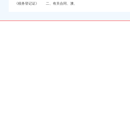
《税务登记证》 二、有关合同、澳、
登记证的流程
学院_资讯_更富网
优惠办理重庆公司注册今
w.cn）
模式办税（费）指南
注册公司_沙坪坝代理公
网
发资质,执照,物管资