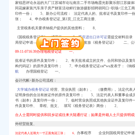
家锐思评论永远的大厂江苏城市论坛南京二手市场晚霞光影聚乐部江苏媒体
同花嫁家装汽车亲子房产财富活动鲜行旅游摄影招聘胡同口>职场>江北工
印件一份； 5、新办公司流程： 法定代表人的、批准证书及复印件一
张； 4、申办税务登记证_第1页_江北工商注册、
册）
主管税务机关要求纳税户提供的其他资料； 8、
注册）
《国税税务登记表》一式两份； 9、
重庆进出口许可证
需提交材料目录
出口权）
局登记申请――受理――审批――缴费――发放《税务登记证》 二、公
权）
09-11-0716:39办理地税登记证 一、
（工商注册）
 渝江 （工商注册）
批准证书的原件及复印件； 2、有关批准成立的文件、合同和协议及复
构代码证》的原件及复印件； 7、
申办税务登记证cai*wu发表于：《
航
办理国税登记 一、
会计代帐>新办公司流程：
大学城办税务登记证
经营、
营业执照（副本）、 （缴费用）。法定代表
册）
证明身份的合法有效证件的原件及复印件； 5、法定代表人和董事会成
书（副本）及复印件一份； 7、临时营业执照或其他执业证件及复印件
注册）
件及复印件、 章程、批文、 填写《税务登记表》两份； 2、
出口权）
台人士需同时提供和回乡证或往来大陆通行证；如果是外籍人士只提供明
权）
（工商注册）
外经贸批复、
 渝江 （工商注册）
办事程序 企业到国税局登记申请
法定代表人近期大一寸正面免冠三张； 6、