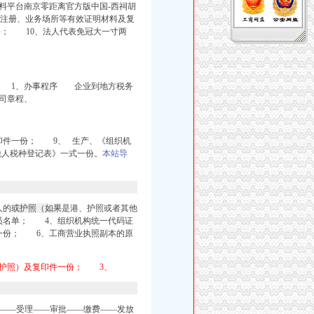
料平台南京零距离官方版中国-西祠胡
商注册、业务场所等有效证明材料及复
份； 10、法人代表免冠大一寸两
 1、办事程序 企业到地方税务
司章程、
印件一份； 9、 生产、
《组织机
纳税人税种登记表》一式一份。
本站导
人的
或护照（如果
是港、护照或者其他
员名单； 4、组织机构统一代码证
一份； 6、工商营业执照副本的原
或护照）及复印件一份； 3、
――受理――审批――缴费――发放