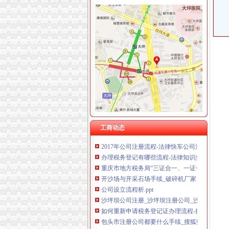
沙坪坝区办税务登记证流程
单位纳税人、个体工商户、分支机构办理税务
开沙场与开采石场手续_破碎机厂家
注册个公司要多少钱？注册公司流程步骤_更富
重庆沙坪坝工商**公司注册重庆沙坪坝工商**
税务登记证补办流程第一文库网
重庆沙坪坝门户网
重庆--中国政协新闻网--人民网
工商动态
2017年公司注册流程-法律快车公司法
办理税务登记有哪些流程-法律知识|华律网（66La
重庆市地方税务局“三证合一、一证一码”登记
开沙场与开采石场手续_破碎机厂家
公司设立流程析.ppt
沙坪坝公司注册_沙坪坝注册公司_沙坪坝代办
如何重新申请税务登记证办理流程-搜问问
包头市注册公司都要什么手续_搜狐财经_搜狐
重庆资质认证：重庆代办机构快速代办房地产开