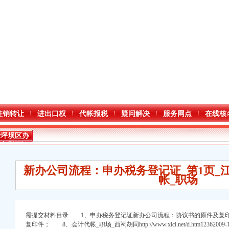
注销转让
进出口权
代帐报税
疑问解决
服务网点
在线核
沙坪坝区办
税务登记证
流程
新办公司流程：申办税务登记证_第1页_
帐_职场
需提交材料目录 1、申办税务登记证新办公司流程：协议书的原件及复
复印件； 8、会计代帐_职场_西祠胡同http://www.xici.net/d.htm1236200