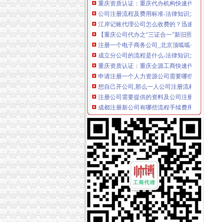
公司注册流程及费用标准-法律知识大全|律师365(.
江岸记账代理公司怎么收费的？迅速办理找哪家
【重庆公司代办之“三证合一”新旧照换领的流程
注册一个电子商务公司_北京顶呱呱公司注册_
成立分公司的流程是什么-法律知识大全|律师365(.
重庆资质认证：重庆企源工商快速代办渝中区
申请注册一个人力资源公司需要哪些流程和费
想自己开公司,那么一人公司注册流程是什么？_
注册公司需要提供的资料及公司注册流程-搜百
成都注册新公司有哪些流程手续费用？_贝多财
公司设立流程[46p].ppt
食品公司在沙坪坝区办注册要多久能开始运营_
办理企业税务登记证-税务代理-武汉八方鼎力
【税务登记证】税务登记证有效期税务登记证如
公司设立登记服务工作流程-姜爱律师文集
北京公司注册流程及注意事项_百度经验
资本管理公司注册条件,办理公司注册的条件
重庆沙坪坝工商**公司注册重庆沙坪坝工商**
沙坪坝哪里可以办理,沙坪坝哪里能够办理个人无
《营业执照黑名单查询》
注册个公司要多少钱？注册公司流程步骤_更富