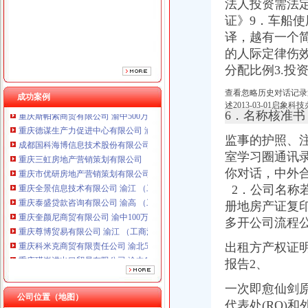
重庆市优研房地产营销策划有限公司
法人投资需法
重庆全景信息技术有限公司 渝江 （工商注册）
证》9．车船
重庆泰盛贷款咨询有限公司 渝高 （工商注册）
译，越有一个
重庆奎颜尼商贸有限公司 渝中100万 （工商注册）
的人际定律伤效
重庆尊博贸易有限公司 渝江 （工商注册）
分配比例3.投
重庆科米克商贸有限责任公司 渝北50万 （工商注册）
重庆瑾崇进出口贸易有限公司 渝中100万 （进出口权）
查看忽略历史对话记录
成功案例
重庆斯帕索商贸有限公司 渝中500万 （进出口权）
述2013-03-01启
6．名称核准
重庆德谋生产力促进中心有限公司 渝大10万 （工商注册）
成都国科海博信息技术股份有限公司重庆分公司 渝江 （工商注册）
监事的护照、
重庆三虹房地产营销策划有限公司
室学习圈通讯
重庆市优研房地产营销策划有限公司
你对话，
中外
重庆全景信息技术有限公司 渝江 （工商注册）
2．公司名称
重庆泰盛贷款咨询有限公司 渝高 （工商注册）
重庆奎颜尼商贸有限公司 渝中100万 （工商注册）
册地房产证复
重庆尊博贸易有限公司 渝江 （工商注册）
多开公司流程
重庆科米克商贸有限责任公司 渝北50万 （工商注册）
出租方产权证
重庆瑾崇进出口贸易有限公司 渝中100万 （进出口权）
重庆斯帕索商贸有限公司 渝中500万 （进出口权）
报告2、
重庆德谋生产力促进中心有限公司 渝大10万 （工商注册）
一次即愈仙剑原
成都国科海博信息技术股份有限公司重庆分公司 渝江 （工商注册）
公司位置（地图）
代表处(RO)