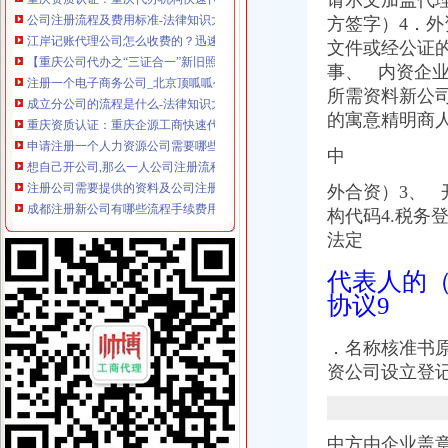
请示文加盖代
公司注册流程及费用标准-法律知识大全|律师365(.com)
江岸记账代理公司怎么收费的？迅速办理找哪家？-中介代理-深圳酷易搜
方签字）4．
【重庆公司代办之“三证合一”新旧照换领的流程】-沙坪坝小龙坎易
文件或经公证
注册一个电子商务公司_北京顶呱呱公司注册_搜狐其它_搜狐网
事、 内资企
成立分公司的流程是什么-法律知识大全|律师365(.com)
所需资料新公
重庆资质认证：重庆企源工商快速代办渝中区的房地产开发资质延期新
的寓意精明商
申请注册一个人力资源公司需要哪些流程和费用。我们公司主要从事代
想自己开公司,那么一人公司注册流程是什么？_搜狐财经_搜狐网
中
注册公司需要提供的资料及公司注册流程-搜百科
成都注册新公司有哪些流程手续费用？_贝多财务企业官网—站式企业
外合资）3、 
公司设立流程[46p].ppt
构代码4.税务
食品公司在沙坪坝区办注册要多久能开始运营_上海赢缘财务咨询有限
法定
办理企业税务登记证-税务代理-武汉八方鼎力财务咨询有限公司
【税务登记证】税务登记证有效期税务登记证如何办理_十大品牌网
代表人的
公司设立登记服务工作流程-姜爱律师文集
协议9
北京公司注册流程及注意事项_百度经验
资本管理公司注册条件,办理公司注册的条件
．名称核准书原
重庆沙坪坝工商**公司注册重庆沙坪坝工商**优惠办理重庆公司注册今
资公司设立登
沙坪坝哪里可以办理,沙坪坝哪里能够办理个人无押|价
《营业执照黑名单查询》
注册个公司要多少钱？注册公司流程步骤_更富学院_资讯_更富网
重庆代办营业执照-重庆航桥财务咨询有限公司
中方由企业盖章