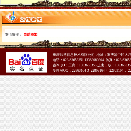
卫生执照公司_卫生执照厂家_公司黄页-阿里巴巴
2017年公司注册流程-法律快车公司法
重庆沙坪坝门户网
重庆--中国政协新闻网--人民网
2017年公司注册流程-法律快车公司法
办理税务登记有哪些流程-法律知识|华律网（66Law.cn）
友情链接：
自助添加
重庆市地方税务局“三证合一、一证一码”登记模式办税（费）指南
开沙场与开采石场手续_破碎机厂家
公司设立流程析.ppt
重庆帅博信息技术有限公司 地址：重庆渝中区大坪
沙坪坝公司注册_沙坪坝注册公司_沙坪坝代办注册公司_沙坪坝代理公
电话：023-63653351 13368080804 传真：023-6365
如何重新申请税务登记证办理流程-搜问问
咨询QQ：工商：1063653355 进出口权：1063653355
包头市注册公司都要什么手续_搜狐财经_搜狐网
受理员QQ：22863164-3 22863164-4 22863164-5 228
重庆资质认证：重庆代办机构快速代办房地产开发资质,执照,物管资
51La
公司注册流程及费用标准-法律知识大全|律师365(.com)
江岸记账代理公司怎么收费的？迅速办理找哪家？-中介代理-深圳酷易搜
【重庆公司代办之“三证合一”新旧照换领的流程】-沙坪坝小龙坎易
注册一个电子商务公司_北京顶呱呱公司注册_搜狐其它_搜狐网
成立分公司的流程是什么-法律知识大全|律师365(.com)
重庆资质认证：重庆企源工商快速代办渝中区的房地产开发资质延期新
申请注册一个人力资源公司需要哪些流程和费用。我们公司主要从事代
想自己开公司,那么一人公司注册流程是什么？_搜狐财经_搜狐网