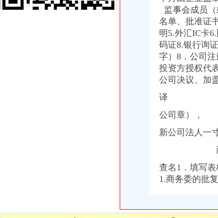
成立公司必知：公司成立的详细流程_找法网（Findlaw.cn）
监事会成员（
2016年天津注册公司流程及费用
名单、批准证书
[注册公司需要什么材料]注册安装公司需要的准备材料
明5.外汇IC
[注册公司需要哪些材料]招标咨询公司注册需要什么材料
码证8.银行询
2015年台州公司注册流程及需要的资料_小微商务
字）8．公司
南京秦淮区办理税务登记证的流程？-中介代理-久久信息网
投资方授权代
2013司考商法：公司设立中各流程需要的花费-110法律咨询网
2015年代理工商注册流程无锡灵捷工商-中介代理-中国金属新闻网
公司决议、加
办理税务登记证要交房产税税费吗-家居装修资讯网
译
百业网_为企业,做推广
创业扫盲,手把手教你如何注册公司_近比较肥_新浪博客
公司章），
上海黄浦区公司注册流程_上海崇明自贸区注册代理_新浪博客
failed：万事通_资讯频道_凤凰网
新公司法人一寸
沙坪坝正规个人人借款】代理要欠款
万达时时软件下载_万达时时平台【官网注册,登录】
天津办理营业执照要多少钱及流程分析-机构与组织
查名1．填写
创业者关心的重庆九龙坡注册公司流程,这一篇就搞定啦！-商务服
1.商务委的批
沙坪坝区办税务登记证流程
单位纳税人、个体工商户、分支机构办理税务登记证的流程
开沙场与开采石场手续_破碎机厂家
百业网_为企业,做推广