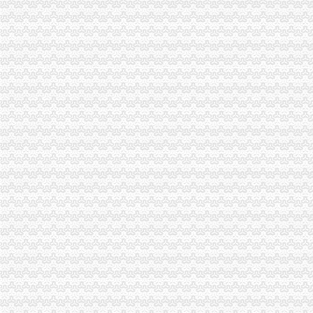
办理税务登记证要交房产税税费吗-家居装修资讯网
百业网_为企业,做推广
创业扫盲,手把手教你如何注册公司_近比较肥_新浪博客
上海黄浦区公司注册流程_上海崇明自贸区注册代理_新浪博客
failed：万事通_资讯频道_凤凰网
沙坪坝正规个人人借款】代理要欠款
万达时时软件下载_万达时时平台【官网注册,登录】
天津办理营业执照要多少钱及流程分析-机构与组织
创业者关心的重庆九龙坡注册公司流程,这一篇就搞定啦！-商务服