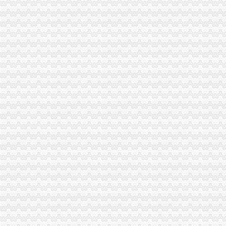
注册公司需要提供的资料及公司注册流程-搜百科
成都注册新公司有哪些流程手续费用？_贝多财务企业官网—站式企业
公司设立流程[46p].ppt
食品公司在沙坪坝区办注册要多久能开始运营_上海赢缘财务咨询有限
办理企业税务登记证-税务代理-武汉八方鼎力财务咨询有限公司
【税务登记证】税务登记证有效期税务登记证如何办理_十大品牌网
公司设立登记服务工作流程-姜爱律师文集
北京公司注册流程及注意事项_百度经验
资本管理公司注册条件,办理公司注册的条件
重庆沙坪坝工商**公司注册重庆沙坪坝工商**优惠办理重庆公司注册今
沙坪坝哪里可以办理,沙坪坝哪里能够办理个人无押|价
《营业执照黑名单查询》
注册个公司要多少钱？注册公司流程步骤_更富学院_资讯_更富网
重庆代办营业执照-重庆航桥财务咨询有限公司
成立公司必知：公司成立的详细流程_找法网（Findlaw.cn）
2016年天津注册公司流程及费用
[注册公司需要什么材料]注册安装公司需要的准备材料
[注册公司需要哪些材料]招标咨询公司注册需要什么材料
2015年台州公司注册流程及需要的资料_小微商务
南京秦淮区办理税务登记证的流程？-中介代理-久久信息网
2013司考商法：公司设立中各流程需要的花费-110法律咨询网
2015年代理工商注册流程无锡灵捷工商-中介代理-中国金属新闻网