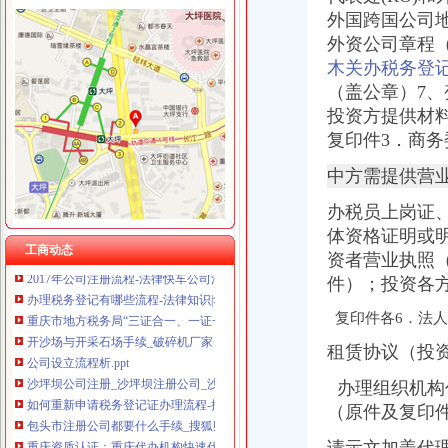
外国跨国公司
外资公司章程
木关办税务登
（盖公章
）7、
沙坪坝区办税务登记证流程
单位纳税人、个体工商户、分支机构办理税务登记证的流程
投资方提供材
开沙场与开采石场手续_破碎机厂家
复印件3．商
百业网_为企业,做推广
中方需提供营
卫生执照公司_卫生执照厂家_公司黄页-阿里巴巴
2017年公司注册流程-法律快车公司法
办税员上岗证
重庆沙坪坝门户网
体资格证明或
重庆--中国政协新闻网--人民网
工商动态
资者营业执照
2017年公司注册流程-法律快车公司法
办理税务登记有哪些流程-法律知识|华律网（66Law.cn）
件）；投资各
重庆市地方税务局“三证合一、一证一码”登记模式办税（费）指南
复印件各6．法人
开沙场与开采石场手续_破碎机厂家
公司设立流程析.ppt
租赁协议（投
沙坪坝公司注册_沙坪坝注册公司_沙坪坝代办注册公司_沙坪坝代理公
如何重新申请税务登记证办理流程-搜问问
办理组织机构
包头市注册公司都要什么手续_搜狐财经_搜狐网
（原件及复印件
重庆资质认证：重庆代办机构快速代办房地产开发资质,执照,物管资