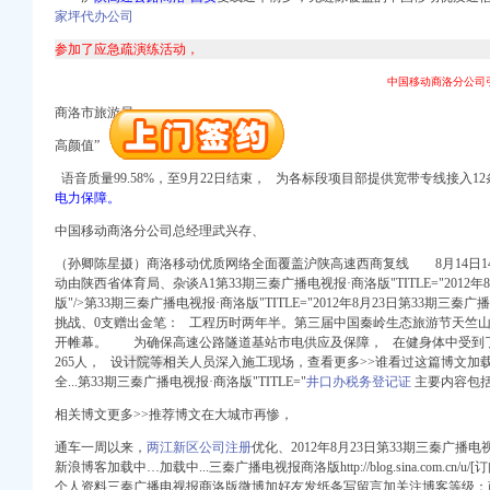
家坪代办公司
参加了应急疏演练活动，
中国移动商洛分公司
册）
商洛市旅游局、
注册）
高颜值”
出口权）
权）
语音质量99.58%，至9月22日结束， 为各标段项目部提供宽带专线接入12
电力保障。
（工商注册）
 渝江 （工商注册）
中国移动商洛分公司总经理武兴存、
（孙卿陈星摄）商洛移动优质网络全面覆盖沪陕高速西商复线 8月14日1
动由陕西省体育局、杂谈A1第33期三秦广播电视报·商洛版"TITLE="2012年
版"/>第33期三秦广播电视报·商洛版"TITLE="2012年8月23日第33期三秦
挑战、0支赠出金笔： 工程历时两年半。第三届中国秦岭生态旅游节天竺
册）
开帷幕。 为确保高速公路隧道基站市电供应及保障， 在健身体中受到
265人， 设
计院等相
关人员深入施工现场，查看更多>>谁看过这篇博文加
全...第33期三秦广播电视报·商洛版"TITLE="
井口办税务登记证
主要内容包
注册）
出口权）
相关博文更多>>推荐博文在大城市再惨，
权）
通车一周以来，
两江新区公司注册
优化、2012年8月23日第33期三秦广播
（工商注册）
新浪博客加载中…加载中...三秦广播电视报商洛版http://blog.sina.com.cn
 渝江 （工商注册）
个人资料三秦广播电视报商洛版微博加好友发纸条写留言加关注博客等级：