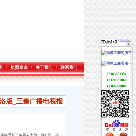
名
执照查询
关于我们
联系我们
02363653351
13320337068
13368080804
·商洛版_三秦广播电视报
信网络受到了各界人士的一致好评。
杨