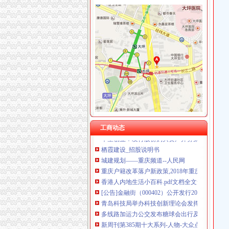
童家桥办税务登记证
【重庆税务登记证审核】_重庆列表网
已开店,想办税务登记证询问需要那些手续-淮安
合伙制企业办理税务登记证是否缴纳印花税？-
办税务登记证需要哪些手续【阿拉善吧】_百度
栖霞建设_招股说明书
：重庆燃气2016年半年度报告_重庆燃气（）_
工商动态
华星创业：发行股份购买资产并募集配套资金
栖霞建设_招股说明书
城建规划——重庆频道--人民网
重庆户籍改革落户新政策,2018年重庆户口户
香港人内地生活小百科.pdf文档全文免费阅读
[公告]金融街（000402）公开发行2009年第
青岛科技局举办科技创新理论会发挥科技创新
多线路加运力公交发布糖球会出行及换乘攻略
新周刊第385期十大系列-人物-大众点评社区
2012年8月23日 第33期 三秦广播电视报·商洛