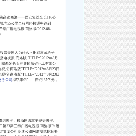
陕高速商洛
——西安复线全长116公
境内55公里全程网络接通率达到
广播电视报·商洛版(2012-08-
期
年投票美国人为什么不把财富留给子
报·商洛版"TITLE="2012年8月
——陕西延长石油集团氟硅化工有限公
洛版"TITLE="2012年8月23日
商洛版"TITLE="2012年8月23日
财务公司
掉话率0%， 投资137亿元，
修到哪里，移动网络就要覆盖哪里。
3日第33期三秦广播电视报·商洛版"/>近
过集团公司高速公路网络测试指标要