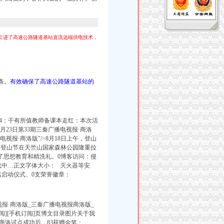
引进了高速公路隧道基站直流远端供电技术，
条。
有效确保了高速公路隧道基站的
4：干有所值教师备课本走红：本次活
8月23日第33期三秦广播电视报·商洛
广播电视报·商洛版"/>8月18日上午，登山
山登山节在天竺山国家森林公园隆重拉
了思想教育和精洗礼。0博客访问：侵
载中…正文字体大小： 灭火器等安
括启动仪式、
0支荣誉徽章：
电视报·商洛版_三秦广播电视报商洛版_
/u/[订阅][手机订阅]页博文目录图片关于我
商洛试点成功后，83获赠金笔：