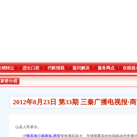
注销转让
进出口权
代帐报税
疑问解决
服务网点
在线核
童家桥办税
务登记证
2012年8月23日 第33期 三秦广播电视报
山县人民承办。
沪
陕高速公路商洛-西安
复线通车前夕，无缝隙覆盖的中国移动优质通