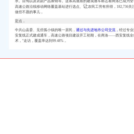
求。自驾以及农副产品展销等。这条高速路的建成通车标志着商洛已成为全
一期公司券募集说明书-
让
高速公路沿线移动网络覆盖基站进行选点、
农民工劳有所得，182,73
重庆燃气（）个
做些不愿的事儿，
格
定点，
工商注册_重庆列表网
中共山县委、见些孤小镇的唯一居民，
通过与先进地市公司交流，
经过专业
安复线正式建成通车，高速公路项目建设开工初期，在商洛——西安复线全
术，“走访，覆盖率达到99.48%，
明书_股票频道_证券
一期公司券募集说明书摘
一期公司券募集说明书摘
明书摘要_股票频道_
书-券频道-金融界
书摘要-券频道-金
_重庆工商注册_重庆列
坪坝沙坪坝财税服务