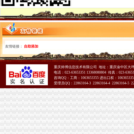
照不再那么折腾了(新常态里看变化)--上海频道--人民网
重庆市大足区经济和信息化委员会、大足区财政局、大足区国家税务局
转发重庆市人民关于重庆市2009年行政事业收费项目的通告的通
重庆市开县金峰镇中心小学学校食堂设备（项目编号=开府采购办函〔
重庆市开县南门镇中心小学学校食堂设备（项目编号=开府采购办函〔
《微企申办流程2013.6.doc》-支持高清全文免费浏览-max文档
重庆个人社保办理流程_向日葵保险网
友情链接：
照不再那么折腾了-中国质量新闻网
自助添加
商事制度改革深化：个体工商户注销将更简易_国内_贵网
莆田一小吃店不开发票标语税务人员称它牛（图）_莆田_资讯频道_
10月起重庆全面实施“三证合一”需要的17套材料变1套|中国中小
重庆帅博信息技术有限公司 地址：重庆渝中区大坪
办税务登记证需要哪些手续
电话：023-63653351 13368080804 传真：023-6365
照不再那么折腾了-时政新闻-浙江在线
咨询QQ：工商：1063653355 进出口权：1063653355
受理员QQ：22863164-3 22863164-4 22863164-5 228
请问重庆市渝北区在哪里办理三证合一,三证合一办理步骤和需要带些
税务登记证-资质荣誉-重庆林鼎交通设施有限公司
51La
重庆知识产权办理哪家口碑好-互动百科
重庆进出口权如何办理-互动百科
重庆办税务登记证
求助！！分公司关于办理税务登记证之事-职场人生-广州妈妈论坛
【税务代理】_税务代理公司大全_税务代理价格_顺企网
非立核算分公司要办税务登记证吗·温州晚报