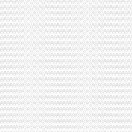
重庆市配合税务部门做好2006年换发税务登记证件工作_全国组织机构
重庆哪种微型企业申办可得资金补助
【合肥长江批发市场税务登记|税务登记证办理|代理税务登记】-合肥赶
会计们注意啦！“三证合一”后至少要跑7个部门办理各项变更手续！
福建新闻网·小吃店“不开发票”标语税务人员称它“牛”
10月起重庆全面实施“三证合一”需要的17套材料变1套_中国奉
重庆：商事制度改革释放市场活力
【税务代理】_税务代理公司大全_税务代理价格_顺企网
深化税务行政审批制度改革看实效
重庆电子工程职业学院长安汽车校企实训基地：培训资源包开发（五星
照不再那么折腾了（新常态里看变化）_三秦网
重庆批“三证合一”营业执照今发放|中国中小企业重庆网
【供应重庆巴南区科技公司注册服务】价格_厂家_型号_图片-众网
照不再那么折腾了(新常态里看变化)--上海频道--人民网
重庆市大足区经济和信息化委员会、大足区财政局、大足区国家税务局
转发重庆市人民关于重庆市2009年行政事业收费项目的通告的通
重庆市开县金峰镇中心小学学校食堂设备（项目编号=开府采购办函〔
重庆市开县南门镇中心小学学校食堂设备（项目编号=开府采购办函〔
《微企申办流程2013.6.doc》-支持高清全文免费浏览-max文档
重庆个人社保办理流程_向日葵保险网
照不再那么折腾了-中国质量新闻网