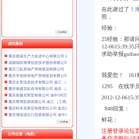
重庆全景信息技术有限公司 渝江 （工商注册）
在此谢过了！
重庆泰盛贷款咨询有限公司 渝高 （工商注册）
照，
重庆奎颜尼商贸有限公司 渝中100万 （工商注册）
重庆尊博贸易有限公司 渝江 （工商注册）
经验：
重庆科米克商贸有限责任公司 渝北50万 （工商注册）
重庆瑾崇进出口贸易有限公司 渝中100万 （进出口权）
25经验：那请
成功案例
重庆斯帕索商贸有限公司 渝中500万 （进出口权）
12-0615:
重庆德谋生产力促进中心有限公司 渝大10万 （工商注册）
求助举报guib
成都国科海博信息技术股份有限公司重庆分公司 渝江 （工商注册）
重庆三虹房地产营销策划有限公司
重庆市优研房地产营销策划有限公司
我爱您！ 16
重庆全景信息技术有限公司 渝江 （工商注册）
重庆泰盛贷款咨询有限公司 渝高 （工商注册）
1295 在线学
重庆奎颜尼商贸有限公司 渝中100万 （工商注册）
重庆尊博贸易有限公司 渝江 （工商注册）
201
2-12-0615:3
重庆科米克商贸有限责任公司 渝北50万 （工商注册）
848回复：
重庆瑾崇进出口贸易有限公司 渝中100万 （进出口权）
重庆斯帕索商贸有限公司 渝中500万 （进出口权）
鲜花：
重庆德谋生产力促进中心有限公司 渝大10万 （工商注册）
成都国科海博信息技术股份有限公司重庆分公司 渝江 （工商注册）
注册登录论坛
公司位置（地图）
务交流银行/证