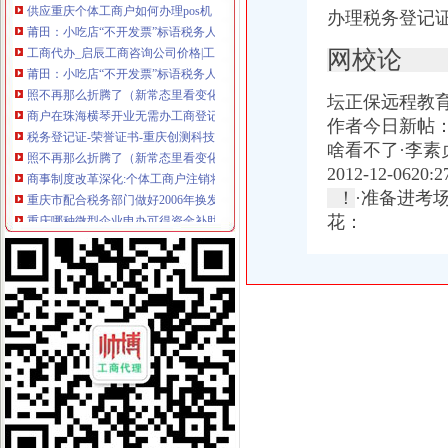
莆田：小吃店“不开发票”标语税务人员称它“牛”-食品资讯-第
办理税务登记证
工商代办_启辰工商咨询公司价格|工商代办_启辰工商咨询公司型号规格
网校论
莆田：小吃店“不开发票”标语税务人员称它“牛”-综合快讯-中
照不再那么折腾了（新常态里看变化）_新闻频道_中国青年网
商户在珠海横琴开业无需办工商登记?国内?门户?巴蜀网?
坛正保远程教育
税务登记证-荣誉证书-重庆创测科技有限公司
作者今日新帖
照不再那么折腾了（新常态里看变化）_中国频道_红网
啥看不了·李素
商事制度改革深化:个体工商户注销将更简易-东北网国内-东北网
2012-12-
重庆市配合税务部门做好2006年换发税务登记证件工作_全国组织机构
！
·准备进考场
重庆哪种微型企业申办可得资金补助
花：
【合肥长江批发市场税务登记|税务登记证办理|代理税务登记】-合肥赶
会计们注意啦！“三证合一”后至少要跑7个部门办理各项变更手续！
福建新闻网·小吃店“不开发票”标语税务人员称它“牛”
10月起重庆全面实施“三证合一”需要的17套材料变1套_中国奉
重庆：商事制度改革释放市场活力
【税务代理】_税务代理公司大全_税务代理价格_顺企网
深化税务行政审批制度改革看实效
重庆电子工程职业学院长安汽车校企实训基地：培训资源包开发（五星
照不再那么折腾了（新常态里看变化）_三秦网
重庆批“三证合一”营业执照今发放|中国中小企业重庆网
【供应重庆巴南区科技公司注册服务】价格_厂家_型号_图片-众网