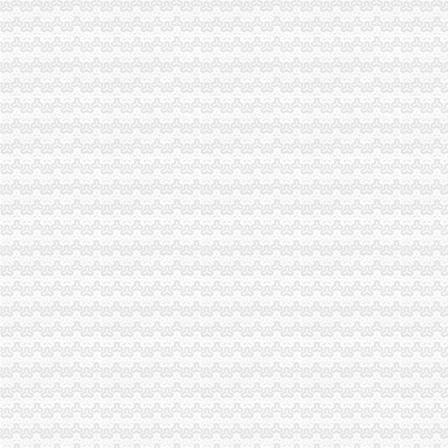
商事制度改革深化：个体工商户注销将更简易_国内_贵网
莆田一小吃店不开发票标语税务人员称它牛（图）_莆田_资讯频道_
10月起重庆全面实施“三证合一”需要的17套材料变1套|中国中小
办税务登记证需要哪些手续
照不再那么折腾了-时政新闻-浙江在线
请问重庆市渝北区在哪里办理三证合一,三证合一办理步骤和需要带些
税务登记证-资质荣誉-重庆林鼎交通设施有限公司
重庆知识产权办理哪家口碑好-互动百科
重庆进出口权如何办理-互动百科