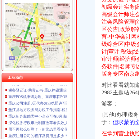
初级会计实务|
高级会计师注会
注会风险管理|
重庆办税务登记证
区公告|政策解
求助！！分公司关于办理税务登记证之事-职场人生-广州妈妈论坛
育-中华会计网
【税务代理】_税务代理公司大全_税务代理价格_顺企网
级综合区|中级
非立核算分公司要办税务登记证吗·温州晚报
计|审计|税法|
供应重庆个体工商户如何办理pos机（刷卡机）_重庆POS机_重庆对
审计师|经济师
【合肥长江批发市场税务登记|税务登记证办理|代理税务登记】-合肥赶
【合肥长江西路税务登记|税务登记证办理|代理税务登记】-合肥赶集网
务软件|名师专
驻重庆财政监察专员办事处
版务专区南京
工商动态
10月起重庆全面实施“三证合一”需要的17套材料变1套
对比看看就知道
税务登记证-荣誉证书-重庆翔锐通信设备有限公司
重庆POS机申请办理、重庆银联POS机免费办理_重庆电话POS机_重
2982主题帖
重庆公司注册0元代办营业执照许可证办理-钱眼产品
游客：
垫江县地方税务局办税工作指南-税务管理
重庆新办鼓励类中小企业可在3月底前申请财政补贴_中国经济网——
[其他]办理税
深化税务行政审批制度改革看实效_税务频道_红网
于：
但求蒙的
照不再那么折腾了（新常态里看变化）|照|五证合一-宏观经济
重庆注册公司的程序及费用是多少？_漕泾园区_天涯问答_天涯社区
在拿到营业执
供应重庆个体工商户如何办理pos机（刷卡机）_重庆POS机_重庆对