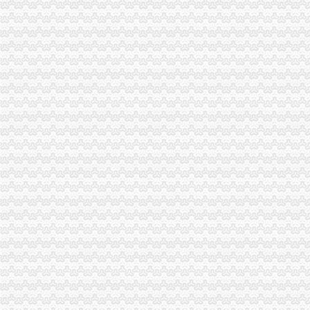
供应重庆个体工商户如何办理pos机（刷卡机）_重庆POS机_重庆对
【合肥长江批发市场税务登记|税务登记证办理|代理税务登记】-合肥赶
【合肥长江西路税务登记|税务登记证办理|代理税务登记】-合肥赶集网
驻重庆财政监察专员办事处
10月起重庆全面实施“三证合一”需要的17套材料变1套
税务登记证-荣誉证书-重庆翔锐通信设备有限公司
重庆POS机申请办理、重庆银联POS机免费办理_重庆电话POS机_重
重庆公司注册0元代办营业执照许可证办理-钱眼产品
垫江县地方税务局办税工作指南-税务管理
重庆新办鼓励类中小企业可在3月底前申请财政补贴_中国经济网——
深化税务行政审批制度改革看实效_税务频道_红网
照不再那么折腾了（新常态里看变化）|照|五证合一-宏观经济
重庆注册公司的程序及费用是多少？_漕泾园区_天涯问答_天涯社区
供应重庆个体工商户如何办理pos机（刷卡机）_重庆POS机_重庆对
莆田：小吃店“不开发票”标语税务人员称它“牛”-食品资讯-第
工商代办_启辰工商咨询公司价格|工商代办_启辰工商咨询公司型号规格
莆田：小吃店“不开发票”标语税务人员称它“牛”-综合快讯-中
照不再那么折腾了（新常态里看变化）_新闻频道_中国青年网
商户在珠海横琴开业无需办工商登记?国内?门户?巴蜀网?
税务登记证-荣誉证书-重庆创测科技有限公司
照不再那么折腾了（新常态里看变化）_中国频道_红网
商事制度改革深化:个体工商户注销将更简易-东北网国内-东北网