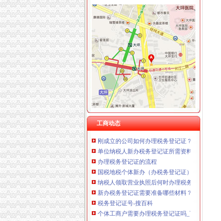
磁器口办税务登记证
北京办理注册有限公司流程
【办理组织机构代码证、办理税务登记证】-朝
个体户有营业执照,怎么办理税务登记证-生活杂
合肥哪里办税务登记证？-问答-合肥合肥房多多
办理税务登记证代码证北京海淀上地-北京58同
税务登记证-搜百科
税务机关办理税务登记证
工商动态
刚成立的公司如何办理税务登记证？_中华会计
单位纳税人新办税务登记证所需资料_中华会计
办理税务登记证的流程
国税地税个体新办（办税务登记证）免费
纳税人领取营业执照后何时办理税务登记证-法
新办税务登记证需要准备哪些材料？_找法网（Find
税务登记证号-搜百科
个体工商户需要办理税务登记证吗_百度知道
未办理税务登记证法规-110网