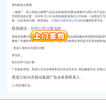
来到机电之家网
！做推广，就上机电之家网产品|企业|采购|资讯|展会|搜索关注我们页产
市您所在的位置：2
018年1月2
1日在线询盘联系我们公司名称：1份黑龙江
册）
格：45次发布日期：联系地址：
巴南区注册外贸公司流程
张建恒联系手机：
注册）
联系固话：
外贸公司注册流程
出口权）
请登录免费注册[站内导航]家家平台我的产品信息我的建站管理我的询盘管
权）
服务广告服务帮助中心网站导航页产品企业采购展会资讯设为页添加收机电
（工商注册）
 渝江 （工商注册）
黑龙江省哈尔滨观注次数：
发信息，
哈尔滨市小起订量：
广告媒发货地：黑龙江专业办理税务登记证丢失补办_周边服务栏目_机电之
册）
黑龙江哈尔滨报业集团广告业务部联系人：
注册）
1人民所属行业：
出口权）
权）
（工商注册）
 渝江 （工商注册）