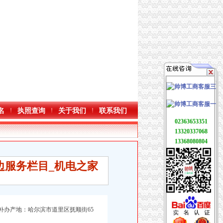
名
执照查询
关于我们
联系我们
02363653351
13320337068
13368080804
边服务栏目_机电之家
补办产地：哈尔滨市道里区抚顺街65