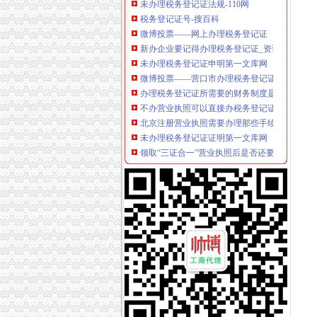
税务登记证号-搜百科
微博投票——网上办理税务登记证
新办企业要记得办理税务登记证_资讯频道_凤
未办理税务登记证申明第一文库网
微博投票——营口市办理税务登记证
办理税务登记证所需要的财务制度是什么
不办营业执照可以直接办税务登记证吗_精选律
北京注册营业执照需要办理那些手续
未办理税务登记证证明第一文库网
领取“三证合一”营业执照后是否还要办税务登记
个体工商户仍须办理税务登记证_网易新闻
新办企业申请一般纳税人需要具备什么条件？
税务机关办理税务登记证
办理税务登记证_中国萍乡
工商税务局指定办理税务登记证遗失声明
实行“两证整合”后无需再办税务登记证-税务频
个人合伙企业办理税务登记证流程_找法网（Findla
黔江办理税务登记证-重庆爱问分类
新办税务登记-深圳本地宝
办理税务登记证须知_sunflower_新浪博客
营业执照和税务登记证在哪里办？-阿里巴巴生