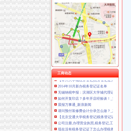
大学城办税务登记证
办税务登记证之孙二娘开店（搞笑）【会计吧】
【苏州巴城税务登记|税务登记证办理|代理税务
小企业开业办理税务登记需要知道的常识_第1页
孙二娘新店开张之办税务登记证篇-高顿网校
北京芍居会计服务、办理税务登记-北京58同城
【重庆大学城税务登记|税务登记证办理|代理税
【合肥大学城税务登记|税务登记证办理|代理税
【常州大学城税务登记|税务登记证办理|代理税
工商动态
2014年10月新办税务登记证名单
无锡纳税申报：滨湖区大学城代理记账上门服务
如何开复印店？多年开店经验谈！_复印店聚合
晨报万事通_新浪新闻
请问预付装修费会计分录怎么做？_其它装修|
【北京交通大学税务登记|税务登记证办理|代理
公司注册,办理营业执照,税务登记,工商年检,记账
现在没有税务登记证了怎么办理税务登记证_精
“税收辅导课”开进大学城-长三角频道-东方网