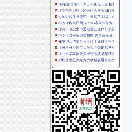
淮南代理记账：经开区大学城周边找江秀秀会
办地方税务登记证一天能下来吗？比较着急_精
小吃店内装潢图片大全-家居装修资讯网
评论：创业之中通过哪些证件可以看出来是骗局？
小吃店灯带装饰效果图-家居装修资讯网
开复印店需要什么手续？如何办理？_开复印店
【长沙长沙理工大学税务登记|税务登记证办理|
【北京学院路税务登记|税务登记证办理|代理税
廊坊开发区大东方大学城辰晨百货文化商店丢
张江复旦大学附近注册公司办执照税务登记找兼
大学毕业生干个体优惠政策遭遇冷落·广东地市·
广州大学城营业服务类公司企业如何办理营业执照
孙二娘开店办税务登记证篇_中华会计网校
蓬莱市国税局2015年4月新办税务登记证名单
云南民族大学评估办教学档案柜购置公开招标
石家庄市信联货运服务中心丢失发票领购卡、
云南民族大学评估办教学档案柜购置公开招标
大学城日用品店.ppt全文-装修装饰-在线文档
长沙安安财务工商代办机构提供工商注册会计做账
上海松江代办营业执照,财务代理,增资,变更等_
应办未办工商营业执照的纳税人能否办税务登
武汉科技大学城市学院附近会计代帐 哪些况需