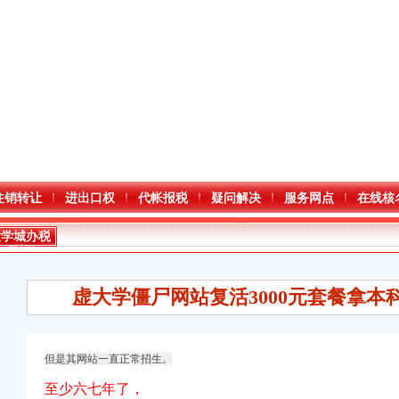
注销转让
进出口权
代帐报税
疑问解决
服务网点
在线核
大学城办税
务登记证
虚大学僵尸网站复活3000元套餐拿本
但是其网站一直正常招生。
至少六七年了，