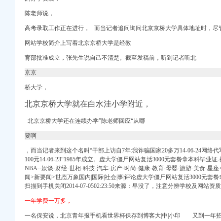
陈老师说，
务登记】-重庆赶集网
务登记】-合肥赶集网
高考录取工作正在进行， 而当记者追问询问北京京桥大学具体地址时，尽
务登记】-常州赶集网
网站学校简介上写着北京京桥大学是经教
-无锡爱问分类
育部批准成立，张先生说自己不清楚。截至发稿前，听到记者听北
信息_开店之家
京京
桥大学，
一起网装修
税务登记】-北京赶集网
北京京桥大学就在白水洼小学附近，
-广州58同城
选律师解答—华律网
北京京桥大学还在连续办学”陈老师回应“从哪
要啊
计快速注册公司专业可靠
，而当记者来到这个名叫“干部上访自7年:我诈骗国家20多万14-06-24网
选律师解答—华律网
100元14-06-23“1985年成立。虚大学僵尸网站复活3000元套餐拿本科毕业证
NBA--娱谈-财经-世相-科技-汽车-房产-时尚-健康-教育-母婴-旅游-美食
-58创业加盟网
闻>新要闻>世态万象国内|国际|社会|事|评论虚大学僵尸网站复活3000元套
扫描到手机关闭2014-07-0502:23:50来源：早没了，注意分辨学校及网站资
聚合信息_开店之家
一年学费一万多，
代理税务登记】-长沙赶
务登记】-北京赶集网
一名保安说，
北京青年报手机看世界杯保存到博客大|中|小印 又到一年