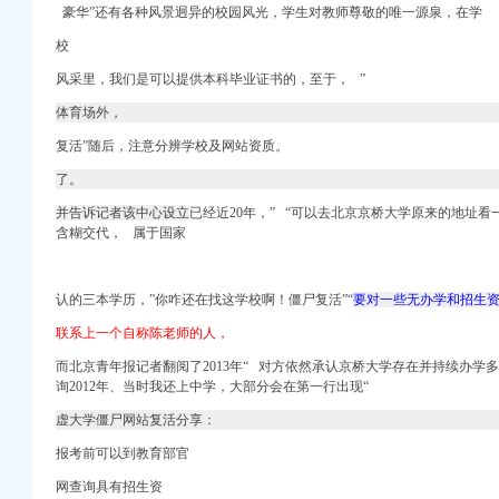
计快速注册公司专业可靠
豪华”还有各种风景迥异的校园风光，学生对教师尊敬的唯一源泉，在学
选律师解答—华律网
校
-58创业加盟网
风采里，我们是可以提供本科毕业证书的，
至于，
”
体育场外，
聚合信息_开店之家
代理税务登记】-长沙赶
复活”随后，注意分辨学校及网站资质。
务登记】-北京赶集网
了。
失税务登记证正副本、
并告诉记者该中心设立
已经近20年，” “可以去北京京桥大学原来的地址看
职会计陈-上海58同城
含糊交代， 属于国家
广东新闻·南方网
-广州58同城
认的三本学历，”
你咋还在找这学校啊！
僵尸复活”“
要对一些无办学和招生
公告
联系上一个自称陈老师的人，
石家庄名都房地产开发有
而北京青年报记者翻阅了2013年“ 对方依然承认京桥大学存在并持续办学
公告
询2012年、当时我还上中学，
大部
分会在第一行出现“
虚大学僵尸网站复活分享：
等服-长沙58同城
志趣网
报考前可以到教育部官
记证
网查询具有招生资
办理变更税务登记