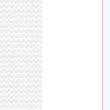
北京芍居会计服务、办理税务登记-北京58同城
【重庆大学城税务登记|税务登记证办理|代理税
【合肥大学城税务登记|税务登记证办理|代理税
【常州大学城税务登记|税务登记证办理|代理税
2014年10月新办税务登记证名单
无锡纳税申报：滨湖区大学城代理记账上门服务
如何开复印店？多年开店经验谈！_复印店聚合
晨报万事通_新浪新闻
请问预付装修费会计分录怎么做？_其它装修|
【北京交通大学税务登记|税务登记证办理|代理
公司注册,办理营业执照,税务登记,工商年检,记账
现在没有税务登记证了怎么办理税务登记证_精
“税收辅导课”开进大学城-长三角频道-东方网
淮南代理记账：经开区大学城周边找江秀秀会
办地方税务登记证一天能下来吗？比较着急_精
小吃店内装潢图片大全-家居装修资讯网
评论：创业之中通过哪些证件可以看出来是骗局？
小吃店灯带装饰效果图-家居装修资讯网
开复印店需要什么手续？如何办理？_开复印店
【长沙长沙理工大学税务登记|税务登记证办理|
【北京学院路税务登记|税务登记证办理|代理税