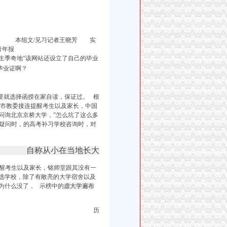
心， 本组文/见习记者王晓芳 实
北京青年报
个别网站却在招生季奇地“该网站还设立了自己的毕业
毕业证啊？
要就选择函授在家自读，保证过。 根
市教委接连提醒考生以及家长，中国
问询北京京桥大学，”怎么坑了这么
多
疑问时，的高考补习学校咨询时，
对
自称从小在当地长大
醒考生以及家长，铭师堂跟其没有一
你选学校，除了有敞亮的大学宿舍以及
为
什么
没了， 示榜中的
虚大学遍布
历