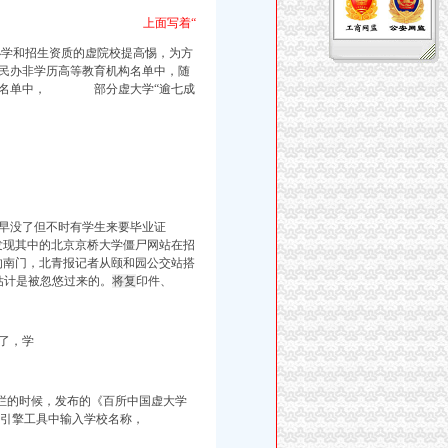
上面写着“
办学和招生资质的虚院校提高惕，
为方
的民办非学历高等教育机构名单中，随
高校名单中， 部分虚大学“逾七成
早没了但不时有
学生来要毕业证
发现其中的北京京桥大学僵尸网站在招
的南门，
北青报记者从颐和园公交站搭
估计是被忽悠过来的。
将复
印件、
了，学
栏的时候，发布的《百所中国虚大学
索引擎工具中输入学校名称，