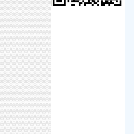
上海代理注册公司食品销售劳务派遣进出口酒类-
【深圳龙岗中心城税务登记|税务登记证办理|代
【上海奉城税务登记|税务登记证办理|代理税务
请问淮安大学城这边开宾馆的该如何办理税务登
郑州税务登记证丢失登报办理【今日推荐网-郑
【合肥义城税务登记|税务登记证办理|代理税务
【长沙上海城税务登记|税务登记证办理|代理税
大学城日用品店.ppt_淘豆网
【廊坊学院街税务登记|税务登记证办理|代理税
黄埔区人民-广州开发区管委会办公室黄埔区人
上海奉贤代办网店食品流通开网店没有实际经
【深圳华侨城税务登记|税务登记证办理|代理税
【呼和浩大学西路税务登记|税务登记证办理|代
工商注册.代办食品.卫生.一般纳税审批全市低-
今日起新设企业无需再办税务登记_网易新闻
10月起芜湖全面推行“三证合一”企业无需办理税
大学城办税务登记证
办税务登记证之孙二娘开店（搞笑）【会计吧】
【苏州巴城税务登记|税务登记证办理|代理税务
小企业开业办理税务登记需要知道的常识_第1页
孙二娘新店开张之办税务登记证篇-高顿网校