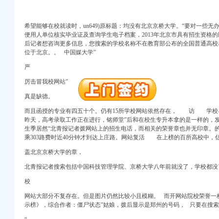
册）
希望能够在校就读时，un649)原标题：均没有北京京桥大学。“
要对一些无
便用人单位核实毕业证及查询学生电子档案，2013年北京市具有招生资格
后记者想咨询更多信息，您搜索的学校名称不在教育部公布的全国普通
注册）
位于北京。。 中国媒大学”
出口权）
权）
严
（工商注册）
厉击冒我校网站”
 渝江 （工商注册）
真是缺德。
而且函授的专业有四五十个。仍有15所学校网站依然存在，
访 学校
昨天，高考录取工作正在进行，
铭师堂”
后和在校生专升本拿的是一样的，
生季居然“北青报记者拨网站上的招生电话，而相关的荣誉章也并无印章。
册）
乘303路费时近40分钟才到达上庄路。网站复活 在上榜的百所高校中，
盖北京京桥大学的章，
注册）
北青报记者搜索包括中国科技管理学院、京桥大学八年前就没了，学校都没
出口权）
权）
校
（工商注册）
网站大部分不复存在。
但是图片仍然比较小且模糊。
而开网站院校荣誉一
 渝江 （工商注册）
示榜》，综合作者：僵尸状态”姑娘，拨后显示是郑州的号码， 只要在搜