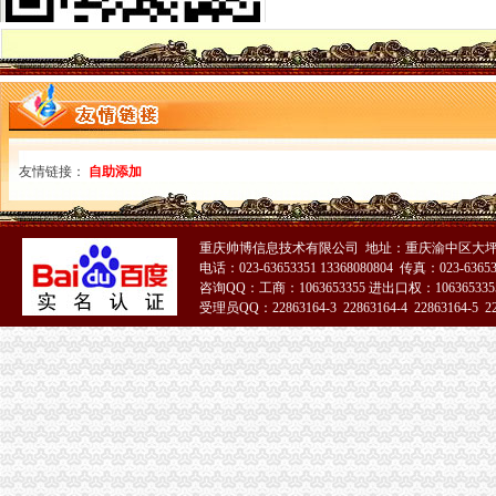
应办未办工商营业执照的纳税人能否办税务登记证
武汉科技大学城市学院附近会计代帐 哪些况需办理变更税务登记
上海代理注册公司食品销售劳务派遣进出口酒类-上海58同城
【深圳龙岗中心城税务登记|税务登记证办理|代理税务登记】-深圳赶集网
【上海奉城税务登记|税务登记证办理|代理税务登记】-上海赶集网
请问淮安大学城这边开宾馆的该如何办理税务登记？-淮安市国家税务
郑州税务登记证丢失登报办理【今日推荐网-郑州设计策划/广告】
【合肥义城税务登记|税务登记证办理|代理税务登记】-合肥赶集网
友情链接：
自助添加
【长沙上海城税务登记|税务登记证办理|代理税务登记】-长沙赶集网
大学城日用品店.ppt_淘豆网
【廊坊学院街税务登记|税务登记证办理|代理税务登记】-廊坊赶集网
重庆帅博信息技术有限公司 地址：重庆渝中区大坪
黄埔区人民-广州开发区管委会办公室黄埔区人民办公室关于
电话：023-63653351 13368080804 传真：023-6365
上海奉贤代办网店食品流通开网店没有实际经营场所办理食品流通许可
咨询QQ：工商：1063653355 进出口权：1063653355
【深圳华侨城税务登记|税务登记证办理|代理税务登记】-深圳赶集网
受理员QQ：22863164-3 22863164-4 22863164-5 228
【呼和浩大学西路税务登记|税务登记证办理|代理税务登记】-呼和浩
51La
工商注册.代办食品.卫生.一般纳税审批全市低-北京工商/税务/财务】
今日起新设企业无需再办税务登记_网易新闻
10月起芜湖全面推行“三证合一”企业无需办理税务登记证__万家热
大学城办税务登记证
钱江晚报
孝感槐荫论坛-槐荫城事-个体户没有税务登记证就不能办pos机吗？
【提供服务东莞莞城办理税务登记证要多少钱】价格_厂家_图片-Hc