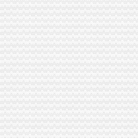
【北京学院路税务登记|税务登记证办理|代理税务登记】-北京赶集网
廊坊开发区大东方大学城辰晨百货文化商店丢失税务登记证正副本、
张江复旦大学附近注册公司办执照税务登记找兼职会计陈-上海58同城
大学毕业生干个体优惠政策遭遇冷落·广东地市·广东新闻·南方网
广州大学城营业服务类公司企业如何办理营业执照-广州58同城
孙二娘开店办税务登记证篇_中华会计网校
蓬莱市国税局2015年4月新办税务登记证名单
云南民族大学评估办教学档案柜购置公开招标公告
石家庄市信联货运服务中心丢失发票领购卡、石家庄名都房地产开发有
云南民族大学评估办教学档案柜购置公开招标公告
大学城日用品店.ppt全文-装修装饰-在线文档
长沙安安财务工商代办机构提供工商注册会计做账等服-长沙58同城
上海松江代办营业执照,财务代理,增资,变更等_志趣网
应办未办工商营业执照的纳税人能否办税务登记证
武汉科技大学城市学院附近会计代帐 哪些况需办理变更税务登记
上海代理注册公司食品销售劳务派遣进出口酒类-上海58同城
【深圳龙岗中心城税务登记|税务登记证办理|代理税务登记】-深圳赶集网
【上海奉城税务登记|税务登记证办理|代理税务登记】-上海赶集网
请问淮安大学城这边开宾馆的该如何办理税务登记？-淮安市国家税务
郑州税务登记证丢失登报办理【今日推荐网-郑州设计策划/广告】
【合肥义城税务登记|税务登记证办理|代理税务登记】-合肥赶集网