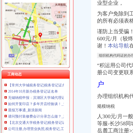
业型企业，
为客户免除到
的所有必须表
大学城办税务登记证
谨防上当受骗
钱江晚报
600元/月（
孝感槐荫论坛-槐荫城事-个体户没有税务登记证就不能办pos机吗？
谢！
本站导航
【提供服务东莞莞城办理税务登记证要多少钱】价格_厂家_图片-Hc
开复印店需要什么样的设备？_开复印店聚合信息_开店之家
组织机构代码证的办理
福建工程学院办公家具采购项目项目招标公告
“积运用公司
【重庆大学城税务登记|税务登记证办理|代理税务登记】-重庆赶集网
册公司变更联
【合肥大学城税务登记|税务登记证办理|代理税务登记】-合肥赶集网
工商动态
【常州大学城税务登记|税务登记证办理|代理税务登记】-常州赶集网
户
2014年10月新办税务登记证名单
无锡纳税申报：滨湖区大学城代理记账上门服务-无锡爱问分类
办理组织机构
如何开复印店？多年开店经验谈！_复印店聚合信息_开店之家
晨报万事通_新浪新闻
规模纳税
请问预付装修费会计分录怎么做？_其它装修|一起网装修
人300元/月一
【北京交通大学税务登记|税务登记证办理|代理税务登记】-北京赶集网
等服-长沙58
公司注册,办理营业执照,税务登记,工商年检,记账-广州58同城
岳麓工商注册
现在没有税务登记证了怎么办理税务登记证_精选律师解答—华律网