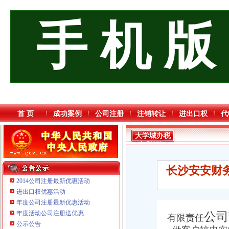
手 机 版
首 页
成功案例
公司注册
注销转让
进出口权
代
大学城办税
务登记证
长沙安安财
2014公司注册最新优惠活动
进出口权优惠活动
年度公司注册最新优惠活动
年度活动公司注册送优惠
公司
有限责任
公示公告
重庆三虹房地产营销策划有限公司