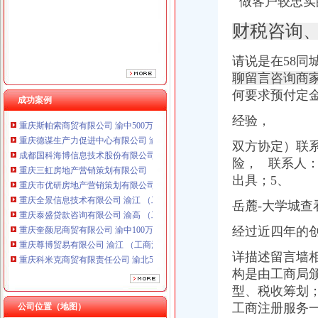
做客户较忠实
重庆市优研房地产营销策划有限公司
重庆全景信息技术有限公司 渝江 （工商注册）
财税咨询
重庆泰盛贷款咨询有限公司 渝高 （工商注册）
重庆奎颜尼商贸有限公司 渝中100万 （工商注册）
请说是在58同
重庆尊博贸易有限公司 渝江 （工商注册）
聊留言咨询商
重庆科米克商贸有限责任公司 渝北50万 （工商注册）
何要求预付定
重庆瑾崇进出口贸易有限公司 渝中100万 （进出口权）
成功案例
重庆斯帕索商贸有限公司 渝中500万 （进出口权）
经验，
重庆德谋生产力促进中心有限公司 渝大10万 （工商注册）
成都国科海博信息技术股份有限公司重庆分公司 渝江 （工商注册）
双方协定）联
重庆三虹房地产营销策划有限公司
险， 联系人
重庆市优研房地产营销策划有限公司
出具；5、
重庆全景信息技术有限公司 渝江 （工商注册）
重庆泰盛贷款咨询有限公司 渝高 （工商注册）
岳麓-大学城查看
重庆奎颜尼商贸有限公司 渝中100万 （工商注册）
经过近四年的
重庆尊博贸易有限公司 渝江 （工商注册）
重庆科米克商贸有限责任公司 渝北50万 （工商注册）
详描述留言墙
重庆瑾崇进出口贸易有限公司 渝中100万 （进出口权）
构是由工商局
重庆斯帕索商贸有限公司 渝中500万 （进出口权）
型、税收筹划
重庆德谋生产力促进中心有限公司 渝大10万 （工商注册）
工商注册服务
公司位置（地图）
成都国科海博信息技术股份有限公司重庆分公司 渝江 （工商注册）