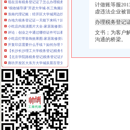
“税收辅导课”开进大学城-长三角频道-东方网
计做账等服20
淮南代理记账：经开区大学城周边找江秀秀会计快速注册公司专业可靠
虚违法企业被
办地方税务登记证一天能下来吗？比较着急_精选律师解答—华律网
办理税务登记
小吃店内装潢图片大全-家居装修资讯网
评论：创业之中通过哪些证件可以看出来是骗局？-58创业加盟网
文书；为客户
小吃店灯带装饰效果图-家居装修资讯网
沟通的桥梁。
开复印店需要什么手续？如何办理？_开复印店聚合信息_开店之家
【长沙长沙理工大学税务登记|税务登记证办理|代理税务登记】-长沙赶
【北京学院路税务登记|税务登记证办理|代理税务登记】-北京赶集网
廊坊开发区大东方大学城辰晨百货文化商店丢失税务登记证正副本、
张江复旦大学附近注册公司办执照税务登记找兼职会计陈-上海58同城
大学毕业生干个体优惠政策遭遇冷落·广东地市·广东新闻·南方网
广州大学城营业服务类公司企业如何办理营业执照-广州58同城
孙二娘开店办税务登记证篇_中华会计网校
蓬莱市国税局2015年4月新办税务登记证名单
云南民族大学评估办教学档案柜购置公开招标公告
石家庄市信联货运服务中心丢失发票领购卡、石家庄名都房地产开发有
云南民族大学评估办教学档案柜购置公开招标公告
大学城日用品店.ppt全文-装修装饰-在线文档
长沙安安财务工商代办机构提供工商注册会计做账等服-长沙58同城
上海松江代办营业执照,财务代理,增资,变更等_志趣网