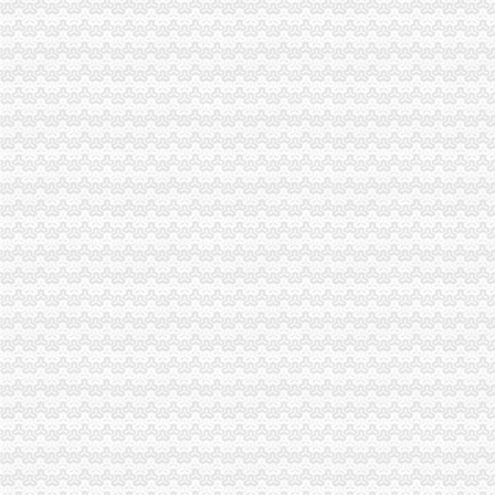
开复印店需要什么样的设备？_开复印店聚合信息_开店之家
福建工程学院办公家具采购项目项目招标公告
【重庆大学城税务登记|税务登记证办理|代理税务登记】-重庆赶集网
【合肥大学城税务登记|税务登记证办理|代理税务登记】-合肥赶集网
【常州大学城税务登记|税务登记证办理|代理税务登记】-常州赶集网
2014年10月新办税务登记证名单
无锡纳税申报：滨湖区大学城代理记账上门服务-无锡爱问分类
如何开复印店？多年开店经验谈！_复印店聚合信息_开店之家
晨报万事通_新浪新闻
请问预付装修费会计分录怎么做？_其它装修|一起网装修
【北京交通大学税务登记|税务登记证办理|代理税务登记】-北京赶集网
公司注册,办理营业执照,税务登记,工商年检,记账-广州58同城
现在没有税务登记证了怎么办理税务登记证_精选律师解答—华律网
“税收辅导课”开进大学城-长三角频道-东方网
淮南代理记账：经开区大学城周边找江秀秀会计快速注册公司专业可靠
办地方税务登记证一天能下来吗？比较着急_精选律师解答—华律网
小吃店内装潢图片大全-家居装修资讯网
评论：创业之中通过哪些证件可以看出来是骗局？-58创业加盟网
小吃店灯带装饰效果图-家居装修资讯网
开复印店需要什么手续？如何办理？_开复印店聚合信息_开店之家
【长沙长沙理工大学税务登记|税务登记证办理|代理税务登记】-长沙赶