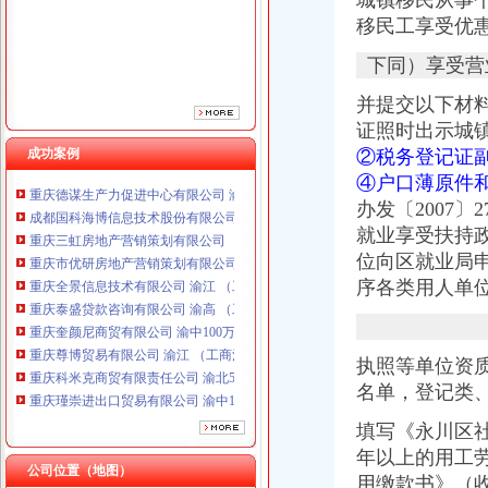
城镇移民从事
重庆全景信息技术有限公司 渝江 （工商注册）
移民工享受优惠
重庆泰盛贷款咨询有限公司 渝高 （工商注册）
重庆奎颜尼商贸有限公司 渝中100万 （工商注册）
下同）享受营
重庆尊博贸易有限公司 渝江 （工商注册）
重庆科米克商贸有限责任公司 渝北50万 （工商注册）
并提交以下材
重庆瑾崇进出口贸易有限公司 渝中100万 （进出口权）
证照时出示城
重庆斯帕索商贸有限公司 渝中500万 （进出口权）
成功案例
②税务登记证
重庆德谋生产力促进中心有限公司 渝大10万 （工商注册）
④户口薄原件
成都国科海博信息技术股份有限公司重庆分公司 渝江 （工商注册）
办发〔2007
重庆三虹房地产营销策划有限公司
就业享受扶持
重庆市优研房地产营销策划有限公司
位向区就业局
重庆全景信息技术有限公司 渝江 （工商注册）
重庆泰盛贷款咨询有限公司 渝高 （工商注册）
序各类用人单
重庆奎颜尼商贸有限公司 渝中100万 （工商注册）
重庆尊博贸易有限公司 渝江 （工商注册）
重庆科米克商贸有限责任公司 渝北50万 （工商注册）
执照等单位资
重庆瑾崇进出口贸易有限公司 渝中100万 （进出口权）
名单，
登记类
重庆斯帕索商贸有限公司 渝中500万 （进出口权）
重庆德谋生产力促进中心有限公司 渝大10万 （工商注册）
填写《永川区社
成都国科海博信息技术股份有限公司重庆分公司 渝江 （工商注册）
年以上的用工
公司位置（地图）
用缴款书》（