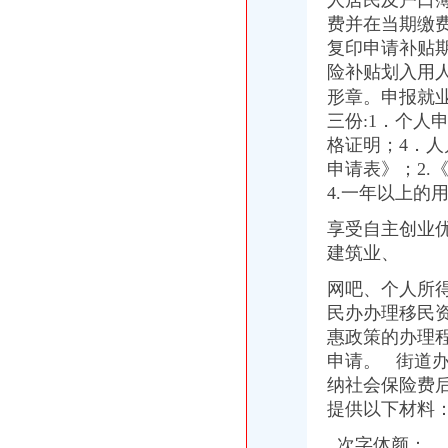
人居民及户口
证件办理-地税局-办理税务登记证
费并在当期缴
【合肥长江西路税务登记|税务登记证办理|代理税务登记】-合肥赶集网
复印申请补贴
驻重庆财政监察专员办事处
险补贴划入用
10月起重庆全面实施“三证合一”需要的17套材料变1套
形章。申报就
税务登记证-荣誉证书-重庆翔锐通信设备有限公司
重庆POS机申请办理、重庆银联POS机免费办理_重庆电话POS机_重
三份:1．个人
重庆公司注册0元代办营业执照许可证办理-钱眼产品
格证明；4．人
垫江县地方税务局办税工作指南-税务管理
申请表》；2.
重庆新办鼓励类中小企业可在3月底前申请财政补贴_中国经济网——
4.一年以上的
深化税务行政审批制度改革看实效_税务频道_红网
照不再那么折腾了（新常态里看变化）|照|五证合一-宏观经济
享受自主创业
重庆注册公司的程序及费用是多少？_漕泾园区_天涯问答_天涯社区
建筑业、
供应重庆个体工商户如何办理pos机（刷卡机）_重庆POS机_重庆对
莆田：小吃店“不开发票”标语税务人员称它“牛”-食品资讯-第
网吧、个人所
工商代办_启辰工商咨询公司价格|工商代办_启辰工商咨询公司型号规格
民办办理移民
莆田：小吃店“不开发票”标语税务人员称它“牛”-综合快讯-中
惠政策的办理程
照不再那么折腾了（新常态里看变化）_新闻频道_中国青年网
申请。 街道
商户在珠海横琴开业无需办工商登记?国内?门户?巴蜀网?
纳社会保险费
税务登记证-荣誉证书-重庆创测科技有限公司
提供以下材料
照不再那么折腾了（新常态里看变化）_中国频道_红网
商事制度改革深化:个体工商户注销将更简易-东北网国内-东北网
次字体颜：