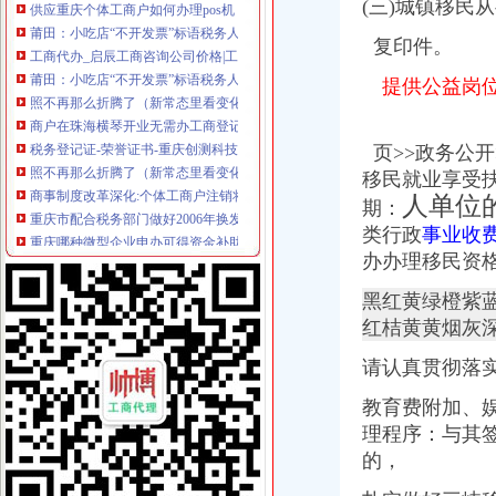
(三)城镇移民
莆田：小吃店“不开发票”标语税务人员称它“牛”-食品资讯-第
工商代办_启辰工商咨询公司价格|工商代办_启辰工商咨询公司型号规格
复印件。
莆田：小吃店“不开发票”标语税务人员称它“牛”-综合快讯-中
照不再那么折腾了（新常态里看变化）_新闻频道_中国青年网
提供公益岗位
商户在珠海横琴开业无需办工商登记?国内?门户?巴蜀网?
税务登记证-荣誉证书-重庆创测科技有限公司
照不再那么折腾了（新常态里看变化）_中国频道_红网
页>>政务公
商事制度改革深化:个体工商户注销将更简易-东北网国内-东北网
移民就业享受扶
重庆市配合税务部门做好2006年换发税务登记证件工作_全国组织机构
人单位
期：
重庆哪种微型企业申办可得资金补助
类行政
事业收
【合肥长江批发市场税务登记|税务登记证办理|代理税务登记】-合肥赶
办办理移民资
会计们注意啦！“三证合一”后至少要跑7个部门办理各项变更手续！
福建新闻网·小吃店“不开发票”标语税务人员称它“牛”
黑红黄绿橙紫
10月起重庆全面实施“三证合一”需要的17套材料变1套_中国奉
红桔黄黄烟灰
重庆：商事制度改革释放市场活力
【税务代理】_税务代理公司大全_税务代理价格_顺企网
请认真贯彻落
深化税务行政审批制度改革看实效
重庆电子工程职业学院长安汽车校企实训基地：培训资源包开发（五星
教育费附加、
照不再那么折腾了（新常态里看变化）_三秦网
理程序：与其
重庆批“三证合一”营业执照今发放|中国中小企业重庆网
的，
【供应重庆巴南区科技公司注册服务】价格_厂家_型号_图片-众网
照不再那么折腾了(新常态里看变化)--上海频道--人民网