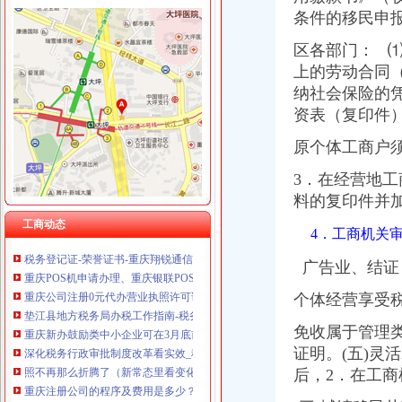
条件的移民申
区各部门： 
重庆办税务登记证
上的劳动合同
已办税务登记证且未达起征点的个体工商户-税务答疑
纳社会保险的
求助！！分公司关于办理税务登记证之事-职场人生-广州妈妈论坛
资表（复印件
社保所涉及的相关惠民政策办事指南
办理税务登记证需要什么材料_搜指南
原个体工商户
证件办理-地税局-办理税务登记证
3．在经营地
【合肥长江西路税务登记|税务登记证办理|代理税务登记】-合肥赶集网
料的复印件并
驻重庆财政监察专员办事处
10月起重庆全面实施“三证合一”需要的17套材料变1套
工商动态
4．工商机关
税务登记证-荣誉证书-重庆翔锐通信设备有限公司
重庆POS机申请办理、重庆银联POS机免费办理_重庆电话POS机_重
广告业、
结证
重庆公司注册0元代办营业执照许可证办理-钱眼产品
垫江县地方税务局办税工作指南-税务管理
个体经营享受
重庆新办鼓励类中小企业可在3月底前申请财政补贴_中国经济网——
免收属于管理
深化税务行政审批制度改革看实效_税务频道_红网
照不再那么折腾了（新常态里看变化）|照|五证合一-宏观经济
证明。(五)
重庆注册公司的程序及费用是多少？_漕泾园区_天涯问答_天涯社区
后，2．在工
供应重庆个体工商户如何办理pos机（刷卡机）_重庆POS机_重庆对