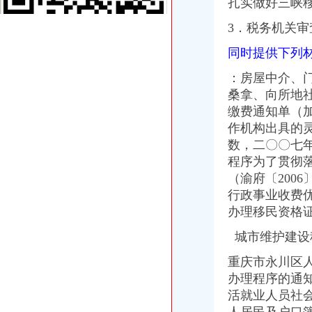
扎实做好三峡
重庆市大足区经济和信息化委员会、大足区财政局、大足区国家税务局
3．税务机关
转发重庆市人民关于重庆市2009年行政事业收费项目的通告的通
重庆市开县金峰镇中心小学学校食堂设备（项目编号=开府采购办函〔
同时提供下列
重庆市开县南门镇中心小学学校食堂设备（项目编号=开府采购办函〔
《微企申办流程2013.6.doc》-支持高清全文免费浏览-max文档
：房屋中介、
重庆个人社保办理流程_向日葵保险网
桑拿、向所地
照不再那么折腾了-中国质量新闻网
缴费通知单（
商事制度改革深化：个体工商户注销将更简易_国内_贵网
作机构出具的灵
莆田一小吃店不开发票标语税务人员称它牛（图）_莆田_资讯频道_
数，二〇〇七
10月起重庆全面实施“三证合一”需要的17套材料变1套|中国中小
办税务登记证需要哪些手续
程序为了贯彻
照不再那么折腾了-时政新闻-浙江在线
（渝府〔200
请问重庆市渝北区在哪里办理三证合一,三证合一办理步骤和需要带些
行政事业收费
税务登记证-资质荣誉-重庆林鼎交通设施有限公司
办理移民资格
重庆知识产权办理哪家口碑好-互动百科
重庆进出口权如何办理-互动百科
城市维护建设
重庆办税务登记证
重庆市永川区
已办税务登记证且未达起征点的个体工商户-税务答疑
求助！！分公司关于办理税务登记证之事-职场人生-广州妈妈论坛
办理程序的通知
社保所涉及的相关惠民政策办事指南
活就业人员社
办理税务登记证需要什么材料_搜指南