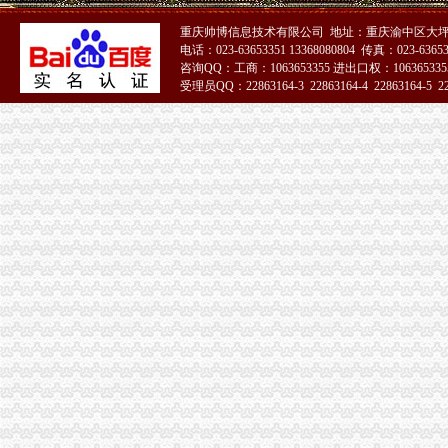
莆田一小吃店不开发票标语税务人员称它牛（图）_莆田_资讯频道_
重庆帅博信息技术有限公司 地址：重庆渝中区大坪
10月起重庆全面实施“三证合一”需要的17套材料变1套|中国中小
电话：023-63653351 13368080804 传真：023-6365
办税务登记证需要哪些手续
咨询QQ：工商：1063653355 进出口权：1063653355
照不再那么折腾了-时政新闻-浙江在线
受理员QQ：22863164-3 22863164-4 22863164-5 228
请问重庆市渝北区在哪里办理三证合一,三证合一办理步骤和需要带些
51La
税务登记证-资质荣誉-重庆林鼎交通设施有限公司
重庆知识产权办理哪家口碑好-互动百科
重庆进出口权如何办理-互动百科