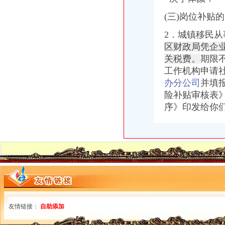
重庆市配合税务部门做好2006年换发税务登记证件工作_全国组织机构
重庆哪种微型企业申办可得资金补助
(三)岗位补贴
【合肥长江批发市场税务登记|税务登记证办理|代理税务登记】-合肥赶
2．城镇移民
会计们注意啦！“三证合一”后至少要跑7个部门办理各项变更手续！
福建新闻网·小吃店“不开发票”标语税务人员称它“牛”
区财政局凭企
10月起重庆全面实施“三证合一”需要的17套材料变1套_中国奉
关税费。
期限
重庆：商事制度改革释放市场活力
工作机构申请
【税务代理】_税务代理公司大全_税务代理价格_顺企网
办分公司
并填
深化税务行政审批制度改革看实效
险补贴审核表
重庆电子工程职业学院长安汽车校企实训基地：培训资源包开发（五星
序》印发给你
照不再那么折腾了（新常态里看变化）_三秦网
重庆批“三证合一”营业执照今发放|中国中小企业重庆网
【供应重庆巴南区科技公司注册服务】价格_厂家_型号_图片-众网
照不再那么折腾了(新常态里看变化)--上海频道--人民网
重庆市大足区经济和信息化委员会、大足区财政局、大足区国家税务局
转发重庆市人民关于重庆市2009年行政事业收费项目的通告的通
重庆市开县金峰镇中心小学学校食堂设备（项目编号=开府采购办函〔
重庆市开县南门镇中心小学学校食堂设备（项目编号=开府采购办函〔
《微企申办流程2013.6.doc》-支持高清全文免费浏览-max文档
重庆个人社保办理流程_向日葵保险网
友情链接：
自助添加
照不再那么折腾了-中国质量新闻网
商事制度改革深化：个体工商户注销将更简易_国内_贵网