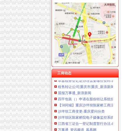
陈家桥办税务登记证
租售转让|公司|重庆市|重庆_新浪新闻
方正证券-资讯
招商银行--四平包装（）2014年年度报告
办事项目：劳的动保障书面审查.doc8页-高清全
晨报万事通_新浪新闻
【重庆陈家桥税务登记|税务登记证办理|代理税
陈家桥公司注册_陈家桥注册公司_陈家桥代办
工商动态
单县税务登记证办理需要哪些资料-家居装修互
租售转让|公司|重庆市|重庆_新浪新闻
晨报万事通_新浪新闻
四平包装（）申请在股份转让系统挂牌并公开
【58同城】重庆沙坪坝陈家桥工商注册_公司注
沙坪坝工商变更-重庆爱问分类
沙坪坝区陈家桥院电子摄像监控系统招标公告-
江西省三证合一登记制度暂行办法.doc
万事通_资讯频道_凤凰网
实验楼废水处理工程招标公告_中国招标网_重