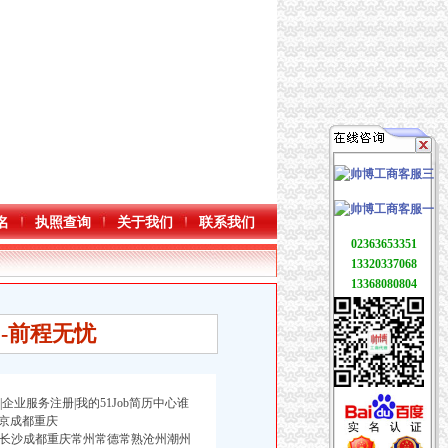
名
执照查询
关于我们
联系我们
02363653351
13320337068
13368080804
-前程无忧
企业服务注册|我的51Job简历中心谁
京成都重庆
州长春长沙成都重庆常州常德常熟沧州潮州