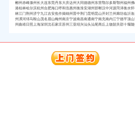
郴州赤峰滁州长大连东莞丹东大庆达州大同德德州东营鄂尔多斯鄂州福州佛
港桂林哈尔滨杭州合肥海口呼和浩惠州衡淮安湖州邯郸汉中河源菏泽衡水怀
林江门荆州济宁九江吉安焦作揭锦州晋中荆门昆明昆山开封兰州廊坊临沂洛
册）
州漯河绵马鞍山茂名眉山梅州南京宁波南昌南通南宁南充南内江宁德平顶山
州曲靖日照上海深圳沈石家庄苏州三亚绍兴汕头汕尾商丘上饶韶关邵十堰随
注册）
出口权）
权）
（工商注册）
 渝江 （工商注册）
册）
注册）
出口权）
权）
（工商注册）
 渝江 （工商注册）