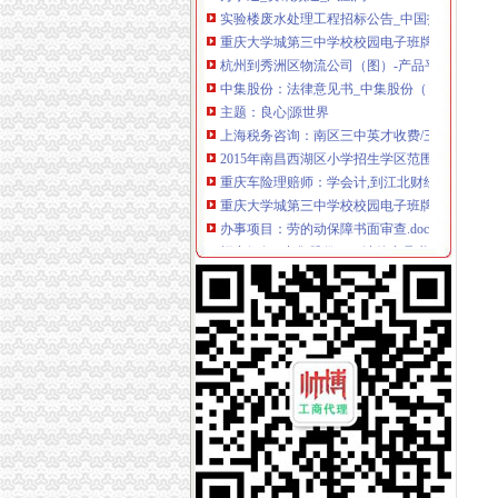
重庆大学城第三中学校校园电子班牌系统（项目编号
杭州到秀洲区物流公司（图）-产品平台-环球经
中集股份：法律意见书_中集股份（）_公告正
主题：良心|源世界
上海税务咨询：南区三中英才收费/三中英才校区
2015年南昌西湖区小学招生学区范围公布_网易
重庆车险理赔师：学会计,到江北财经,证书+学
重庆大学城第三中学校校园电子班牌系统_中国
办事项目：劳的动保障书面审查.doc8页-高清全
招商银行--中集股份（）法律意见书
西湖区青云谱区小学招生学区范围公布_搜狐新
东方市场：2016年年度报告_东方市场（00030
新全！南昌各区小学招生范围出炉,部分地区范
2015年太仓学区划分标准-家居装修互动问答
南昌部分县区小学招生学区范围公布-房产新闻
招商银行--四平包装（）2014年年度报告
重庆陈家桥税务登记证年检/变更/查询/|重庆列
2016年重庆市沙坪坝区工作报告-工作报告网-县|
重庆市沙坪坝区人大
重庆燃气（）2015年年度报告_股票_财讯纵览
印_邵手机报_邵新闻网