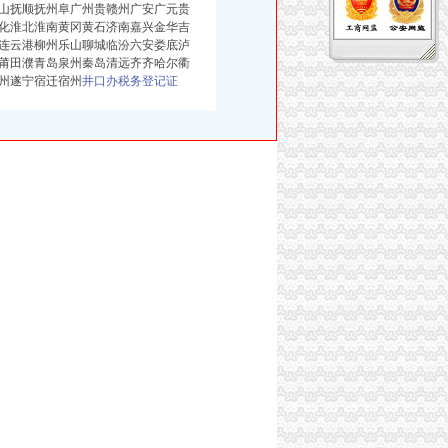
山抚顺抚州阜广州贵赣州广安广元贵
化淮北淮南黄冈黄石济南嘉兴金华吉
连云港柳州乐山聊城临汾六安娄底泸
莆田濮青岛泉州秦岛清远齐齐哈尔衢
州遂宁宿迁宿州
井口办税务登记证