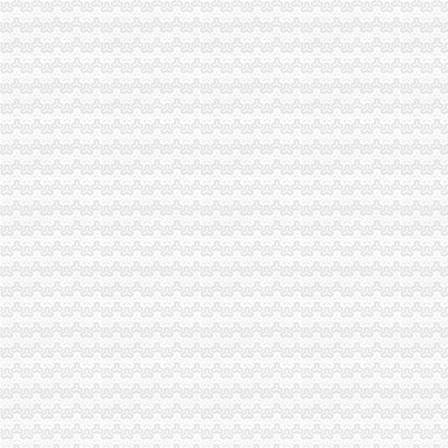
未办理税务登记证证明第一文库网
领取“三证合一”营业执照后是否还要办税务登记证_搜狐理财_搜狐网
个体工商户仍须办理税务登记证_网易新闻
新办企业申请一般纳税人需要具备什么条件？
税务机关办理税务登记证
办理税务登记证_中国萍乡
工商税务局指定办理税务登记证遗失声明
实行“两证整合”后无需再办税务登记证-税务频道-和讯网
个人合伙企业办理税务登记证流程_找法网（Findlaw.cn）
黔江办理税务登记证-重庆爱问分类
新办税务登记-深圳本地宝
办理税务登记证须知_sunflower_新浪博客
营业执照和税务登记证在哪里办？-阿里巴巴生意经
松江办税务登记证-上海爱问分类
佛山创全国市级单位联合办理税务登记证
办理税务登记证号需要什么材料_中华文本库
注册公司,办完税务登记证之后还需要做什么?-知乎
外地分公司是否需要办理税务登记证
办理税务登记证流程doc下载_爱问共享资料
在义乌市办理税务登记证好不好办啊？_已解决-阿里巴巴生意经
注册公司,办完税务登记证之后还需要做什么？-知乎