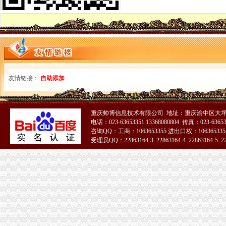
松江办税务登记证-上海爱问分类
佛山创全国市级单位联合办理税务登记证
办理税务登记证号需要什么材料_中华文本库
注册公司,办完税务登记证之后还需要做什么?-知乎
外地分公司是否需要办理税务登记证
办理税务登记证流程doc下载_爱问共享资料
在义乌市办理税务登记证好不好办啊？_已解决-阿里巴巴生意经
友情链接：
自助添加
注册公司,办完税务登记证之后还需要做什么？-知乎
未按期办理税务登记证有何处罚？
急！~~~房产公司办理税务登记证需要哪些手续和材料啊！？？谢谢谢
北京工商注册代理,北京公司注册代办费用及办理流程,北京代办工商
重庆帅博信息技术有限公司 地址：重庆渝中区大坪
电话：023-63653351 13368080804 传真：023-6365
石家庄哪里可以办税务登记证？–安居客房产问答
咨询QQ：工商：1063653355 进出口权：1063653355
个体工商户是否需要办理税务登记证
受理员QQ：22863164-3 22863164-4 22863164-5 228
新办税务登记须知
51La
下月起芜湖市新办企业无需办理税务登记证-税务频道-和讯网
办理税务登记证变更流程及所需资料_中华文本库
魏县新办税务登记指引
办理税务登记
磁器口办税务登记证
北京办理注册有限公司流程
【办理组织机构代码证、办理税务登记证】-朝大望路易登网