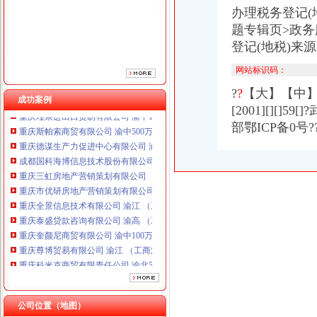
重庆三虹房地产营销策划有限公司
办理税务登记
重庆市优研房地产营销策划有限公司
题专辑页>政务
重庆全景信息技术有限公司 渝江 （工商注册）
登记(地税)来源:
重庆泰盛贷款咨询有限公司 渝高 （工商注册）
重庆奎颜尼商贸有限公司 渝中100万 （工商注册）
网站标识码：
重庆尊博贸易有限公司 渝江 （工商注册）
重庆科米克商贸有限责任公司 渝北50万 （工商注册）
?
?
【大】【中】【小】
成功案例
重庆瑾崇进出口贸易有限公司 渝中100万 （进出口权）
[2001][][]
重庆斯帕索商贸有限公司 渝中500万 （进出口权）
部鄂ICP备0号??
重庆德谋生产力促进中心有限公司 渝大10万 （工商注册）
成都国科海博信息技术股份有限公司重庆分公司 渝江 （工商注册）
重庆三虹房地产营销策划有限公司
重庆市优研房地产营销策划有限公司
重庆全景信息技术有限公司 渝江 （工商注册）
重庆泰盛贷款咨询有限公司 渝高 （工商注册）
重庆奎颜尼商贸有限公司 渝中100万 （工商注册）
重庆尊博贸易有限公司 渝江 （工商注册）
重庆科米克商贸有限责任公司 渝北50万 （工商注册）
重庆瑾崇进出口贸易有限公司 渝中100万 （进出口权）
重庆斯帕索商贸有限公司 渝中500万 （进出口权）
重庆德谋生产力促进中心有限公司 渝大10万 （工商注册）
公司位置（地图）
成都国科海博信息技术股份有限公司重庆分公司 渝江 （工商注册）