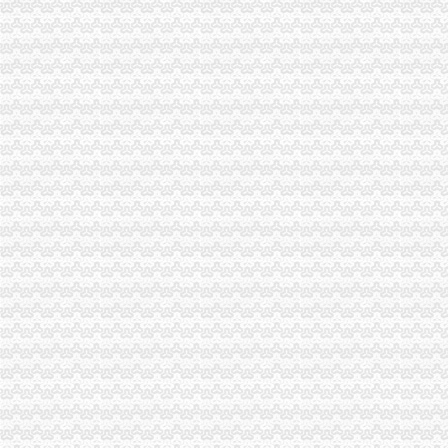
个体户有营业执照,怎么办理税务登记证-生活杂谈-得意生活-武汉生
合肥哪里办税务登记证？-问答-合肥合肥房多多
办理税务登记证代码证北京海淀上地-北京58同城
税务登记证-搜百科
税务机关办理税务登记证
刚成立的公司如何办理税务登记证？_中华会计网校
单位纳税人新办税务登记证所需资料_中华会计网校
办理税务登记证的流程
国税地税个体新办（办税务登记证）免费
纳税人领取营业执照后何时办理税务登记证-法律快车税法
新办税务登记证需要准备哪些材料？_找法网（Findlaw.cn）
税务登记证号-搜百科
个体工商户需要办理税务登记证吗_百度知道
未办理税务登记证法规-110网
税务登记证号-搜百科
微博投票——网上办理税务登记证
新办企业要记得办理税务登记证_资讯频道_凤凰网
未办理税务登记证申明第一文库网
微博投票——营口市办理税务登记证
办理税务登记证所需要的财务制度是什么
不办营业执照可以直接办税务登记证吗_精选律师解答—华律网
北京注册营业执照需要办理那些手续