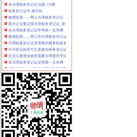
税务登记证号-搜百科
微博投票——网上办理税务登记证
新办企业要记得办理税务登记证_资讯频道_凤凰网
未办理税务登记证申明第一文库网
微博投票——营口市办理税务登记证
办理税务登记证所需要的财务制度是什么
不办营业执照可以直接办税务登记证吗_精选律师解答—华律网
北京注册营业执照需要办理那些手续
未办理税务登记证证明第一文库网
领取“三证合一”营业执照后是否还要办税务登记证_搜狐理财_搜狐网
个体工商户仍须办理税务登记证_网易新闻
新办企业申请一般纳税人需要具备什么条件？
税务机关办理税务登记证
办理税务登记证_中国萍乡
工商税务局指定办理税务登记证遗失声明
实行“两证整合”后无需再办税务登记证-税务频道-和讯网
个人合伙企业办理税务登记证流程_找法网（Findlaw.cn）
黔江办理税务登记证-重庆爱问分类
新办税务登记-深圳本地宝
办理税务登记证须知_sunflower_新浪博客
营业执照和税务登记证在哪里办？-阿里巴巴生意经