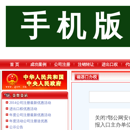
手 机 版
首 页
成功案例
公司注册
注销转让
进出口权
代
磁器口办税
务登记证
2014公司注册最新优惠活动
进出口权优惠活动
年度公司注册最新优惠活动
关闭?鄂公网安
年度活动公司注册送优惠
报入口主办单
公示公告