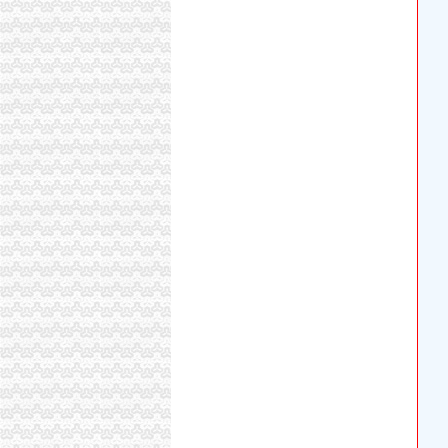
重庆澳新材料股份有限公司法律意见书_澳新材
国内-新闻频道
3月月历|白菜价的飞机带你出去浪一圈_读
瑞普电气：公开转让说明书_瑞普电气（）_公
[转载]郭一平:司法讲,就是代表广大公民意志!_
[转载]郭一平:司法讲,就是代表广大公民意志!_
：重庆水务年报_交易所公告_市场_中金在线
分类广告——凤凰房产北京
分类广告——凤凰房产北京
重庆水务：2013年年度报告_重庆水务（）_公
重庆水务：2013年年度报告（2014-04-04）_
长力股份：2008年年度报告_方大钢（）_公告正
【重庆咨询与业黄页】_第9页_顺企网
【餐饮行业】餐饮业的发展前景_开店百科_315
：重庆水务半年报_交易所公告_市场_中金在线
长力股份：2008年年度报告_股票频道_证券之
长力股份：2008年年度报告_股票频道_证券之
重庆水务：2014年年度报告（2015-04-03）_
[中报]重庆水务：2013年半年度报告-[中财网]
Вопросыиответы
《溃败的王朝：高层腐败实录》作者：李伟
重庆市人民关于印发重庆市主城蓝天行动实施方案（2