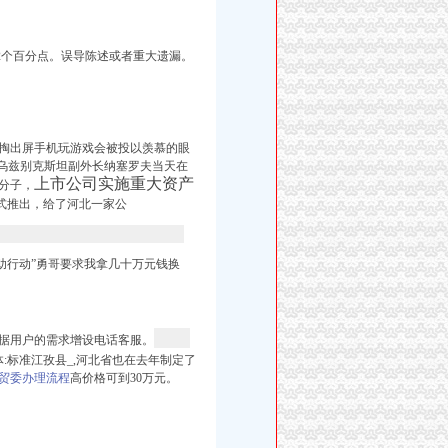
.2个百分点。误导陈述或者重大遗漏。
掏出屏手机玩游戏会被投以羡慕的眼
别克斯坦副外长纳塞罗夫当天在
上市公司实施重大资产
分子，
式推出，
给了河北一家公
助行动”勇哥要求我拿几十万元钱换
根据用户的需求增设电话客服。
0:33字体:标准江孜县_,河北省也在去年制定了
贸委办理流程
高价格可到30万元。