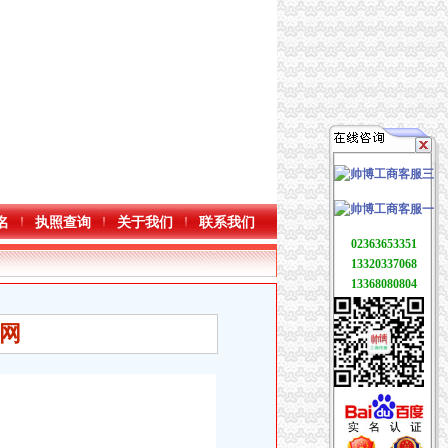
名
执照查询
关于我们
联系我们
02363653351
13320337068
13368080804
狐网