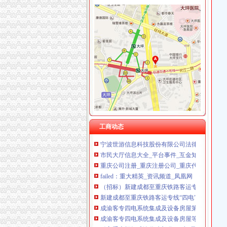
重庆泰盛贷款咨询有限公司 渝高 （工商注册）
重庆奎颜尼商贸有限公司 渝中100万 （工商注
歌乐山办税务登记证
重庆尊博贸易有限公司 渝江 （工商注册）
重庆澳新材料股份有限公司法律意见书_澳新材
重庆科米克商贸有限责任公司 渝北50万 （工商
分类广告——凤凰房产北京
重庆瑾崇进出口贸易有限公司 渝中100万 （进
教授杨玲斌福建省霞浦县实验幼儿园副园长-城乡
重庆斯帕索商贸有限公司 渝中500万 （进出口
在西南财经大学就读是一种怎样的体验?-知乎
重庆德谋生产力促进中心有限公司 渝大10万 
长力股份：2008年年度报告_股票频道_证券之
成都国科海博信息技术股份有限公司重庆分公司
重庆农家乐装修哪家做得好？_其它装修|一起网
5.39万元(组图)_网易新闻
租售转让|农转非|安置房|公务员_新浪新闻
宁波世游信息科技股份有限公司法律意见书_世
工商动态
市民大厅信息大全_平台事件_互金知识_网贷之
重庆公司注册_重庆注册公司_重庆代办注册公司
failed：重大精英_资讯频道_凤凰网
（招标）新建成都至重庆铁路客运专线“四电”
新建成都至重庆铁路客运专线“四电”系统集成
成渝客专四电系统集成及设备房屋第二批自购物
成渝客专四电系统集成及设备房屋等相关工程
引入重庆枢纽成渝代建部分“四电”及相关工程第
重庆市沙坪坝区人民工作报告.doc