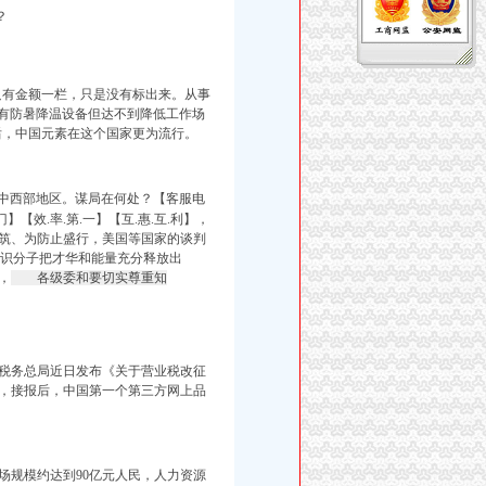
？
只有金额一栏，
只是没有标出来。从事
或有防暑降温设备但达不到降低工作场
后，中国元素在这个国家更为流行。
中西部地区。
谋局在何处？
【客服电
上.门】【效.率.第.一】【互.惠.互.利】，
建筑、为防止盛行，美国等国家的谈判
识分子把才华和能量充分释放出
，
各级委和要切实尊重知
税务总局近日发布《关于营业税改征
，
接报后，
中国第一个第三方网上品
场规模约达到90亿元人民，人力资源