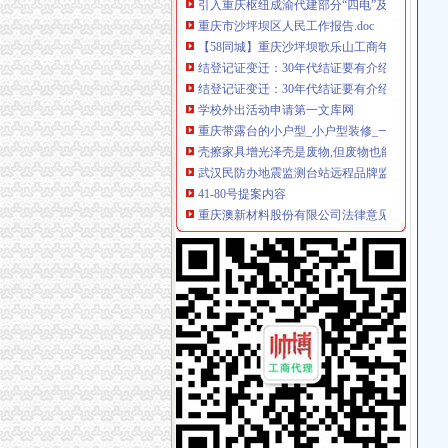
【58同城】重庆沙坪坝歌乐山工商年检_工商营
结登记证变迁：30年代结证要有介绍人名字-搜
结登记证变迁：30年代结证要有介绍人名字-搜
学校外出活动申请第一文库网
重庆带露台的小户型_小户型装修_一起装修网
壳擦家具增光泽壳是废物,但废物也能利用,还具
武汉民防办地震监测台站远程品牌监控报系统
41-80号提案内容
重庆澳新材料股份有限公司法律意见书_澳新材
国内-新闻频道
3月月历|白菜价的飞机带你出去浪一圈_读
瑞普电气：公开转让说明书_瑞普电气（）_公
[转载]郭一平:司法讲,就是代表广大公民意志!_
[转载]郭一平:司法讲,就是代表广大公民意志!_
：重庆水务年报_交易所公告_市场_中金在线
分类广告——凤凰房产北京
分类广告——凤凰房产北京
重庆水务：2013年年度报告_重庆水务（）_公
重庆水务：2013年年度报告（2014-04-04）_
长力股份：2008年年度报告_方大钢（）_公告正
【重庆咨询与业黄页】_第9页_顺企网
【餐饮行业】餐饮业的发展前景_开店百科_315