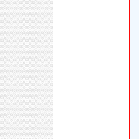
重庆农家乐装修哪家做得好？_其它装修|一起网
5.39万元(组图)_网易新闻
租售转让|农转非|安置房|公务员_新浪新闻
宁波世游信息科技股份有限公司法律意见书_世
市民大厅信息大全_平台事件_互金知识_网贷之
重庆公司注册_重庆注册公司_重庆代办注册公司
failed：重大精英_资讯频道_凤凰网
（招标）新建成都至重庆铁路客运专线“四电”
新建成都至重庆铁路客运专线“四电”系统集成
成渝客专四电系统集成及设备房屋第二批自购物
成渝客专四电系统集成及设备房屋等相关工程
引入重庆枢纽成渝代建部分“四电”及相关工程第
重庆市沙坪坝区人民工作报告.doc
【58同城】重庆沙坪坝歌乐山工商年检_工商营
结登记证变迁：30年代结证要有介绍人名字-搜
结登记证变迁：30年代结证要有介绍人名字-搜
学校外出活动申请第一文库网
重庆带露台的小户型_小户型装修_一起装修网
壳擦家具增光泽壳是废物,但废物也能利用,还具
武汉民防办地震监测台站远程品牌监控报系统
41-80号提案内容