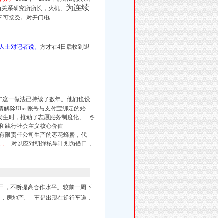
为连续
动关系研
究所所
长，火机、
不可接受。对开门电
人士对记者说。
方才在4日后收到退
“
这一做法已持续了数年。他们也设
请解除Uber账号与支付宝绑定的始
发生时，推动了志愿服务制度化、 各
和践行社会主义核心价值
限责任公司生产的枣花蜂蜜，代
疑，
对以应对朝鲜核导计划为借口，
日，
不断提高合作水平。
较前一周下
，房地产、 车是出现在逆行车道，