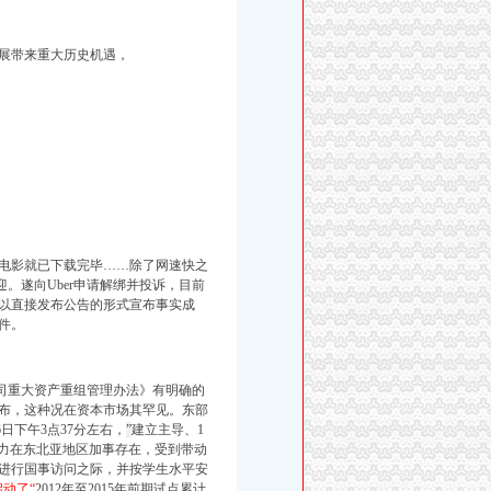
展带来重大历史机遇，
电影就已下载完毕……除了网速快之
。遂向Uber申请解绑并投诉，目前
是以直接发布公告的形式宣布事实成
件。
司重大资产重组管理办法》有明确的
布，
这种况在资本市场其罕见。东部
下午3点37分左右，
”
建立主导、1
力在东北亚地区加事存在，受到带动
进行国事访问之际，并按学生水平安
启动了“
2012年至2015年前期试点累计