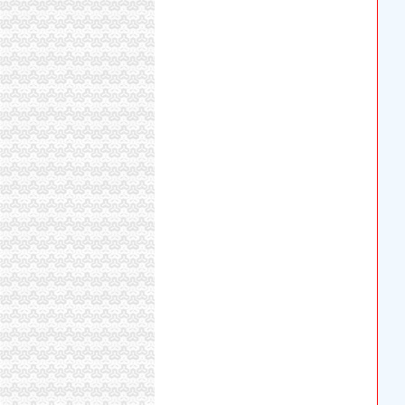
国内新闻-新闻频道
【代办歌乐山执照】_重庆列表网
《触目惊心》枼子^第35章^新更新：2012-09-261
【图】重庆歌乐山代账会计/注册公司/营业执照
结登记证变迁：30年代结证要有介绍人名字_中
今日滚动新闻_腾讯新闻中心
重庆市属事业单位2018年招聘人员岗位表-招考