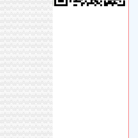
：重庆水务半年报_交易所公告_市场_中金在线
长力股份：2008年年度报告_股票频道_证券之
长力股份：2008年年度报告_股票频道_证券之
重庆水务：2014年年度报告（2015-04-03）_
[中报]重庆水务：2013年半年度报告-[中财网]
Вопросыиответы
《溃败的王朝：高层腐败实录》作者：李伟
重庆市人民关于印发重庆市主城蓝天行动实施方案（2
国内新闻-新闻频道
【代办歌乐山执照】_重庆列表网
《触目惊心》枼子^第35章^新更新：2012-09-261
【图】重庆歌乐山代账会计/注册公司/营业执照
结登记证变迁：30年代结证要有介绍人名字_中
今日滚动新闻_腾讯新闻中心
重庆市属事业单位2018年招聘人员岗位表-招考
歌乐山办税务登记证
重庆澳新材料股份有限公司法律意见书_澳新材
分类广告——凤凰房产北京
教授杨玲斌福建省霞浦县实验幼儿园副园长-城乡
在西南财经大学就读是一种怎样的体验?-知乎
长力股份：2008年年度报告_股票频道_证券之