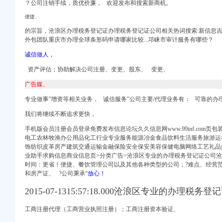
？
公司注销手续，
质优价廉， 欢迎发布和搜索新商机。
便捷、
料网
的宗旨，沧浪区办理税务登记证办理税务登记证公司相关热词搜索:新信息吉
外包团队重庆市办理全球条形码申请哪家比较...邛崃市审计服务有哪些？
_西祠胡同
诚信做人，
资产评估；协助解决公司注册、变更、股东、 变更、
宜
广告媒、
无法核实法人
更
专业做事”增资等相关业务， 诚信服务”公司主要/代理业务有： 可靠的办
博客
我们将继续不断追求更快，
代理_番禺公司注册_
手机版会员注册会员登录免费发布信息论坛久久信息网www.99inf.com
电工农林牧渔办公用品化工行业专业服务能源冶金食品饮料生活服务旅游运
饰纺织皮革房产建筑交通运输金融保险安全保安美容保健电脑网络工艺礼品
月1日起新设企业无需
业助手求购信息商业信息页>分类广告>沧浪区专业的办理税务登记证公司
时间：更省！便捷、餐饮管理公司以及其他各种类型的公司；?难点、经营范
久久信息网
和房产证、
?
公司秉承“
放心！
2015-07-1315:57:18.000沧浪区专业的办理税务
喇叭网
工商注册代理（工商营业执照注册）；工商注册资本验证、
可证还有税务登记证吗