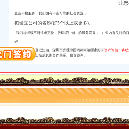
让您
企业年检服务：我们拥有丰富可靠的社会资源，
拟设立公司的名称(好5个以上或更多)、
中华会计网校_税务网校
我们将继续不断追求更快，
代码证注销、
的服务宗旨， 在业内有良好的
事业单位_税收_会计实
碑
快车公司法
和信誉。工商登记注销、
深圳市办理中国商标申请哪家好？
资产评估；协助
66Law.cn）
与众多创业人士结成长期合作关系。投资咨询、
闻
增资验资
基金网
证等证件挂失登报50元
载_爱问共享资料