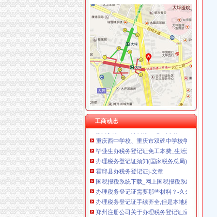
绵国税：“减法”“加法”一起做_宏观新闻_好买
重庆香港公司注册：公司注销、发票、税务登记
锅炉招标公告_中国招标网_重庆市招标
宜居畅通卡_百度百科
康联工商——凤凰房产北京
康联工商_资讯频道_凤凰网
个体怎么办理税务登记证
个体工商户新办税务登记证需提交的资料doc下
新办税务登记证是如何缴费的？
四川路桥：发行股份购买资产暨关联交易报告书
关于办理税务登记证的通告
微博投票——办税务登记证网站
工商动态
重庆西中学校、重庆市双碑中学校学生宿舍竞争谈
毕业生办税务登记证免工本费_生活消费-消费_
办理税务登记证须知(国家税务总局)_上善若水
霍邱县办税务登记证j-文章
国税报税系统下载_网上国税报税系统_国税办
办理税务登记证需要那些材料？-久久信息网
办理税务登记证手续齐全,但是本地税务局办理
郑州注册公司关于办理税务登记证应注意的事项
长沙装修火锅店哪家专业？