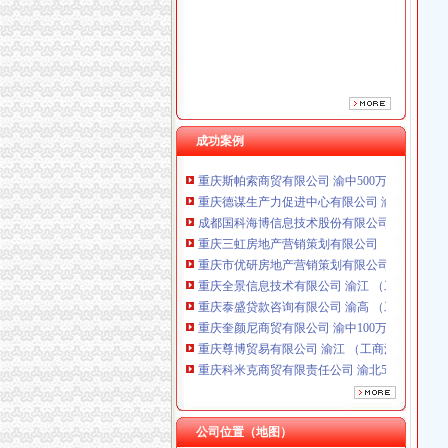
重庆市优研房地产营销策划有限公司
重庆全景信息技术有限公司 渝江 （工商注册）
重庆泰盛贷款咨询有限公司 渝高 （工商注册）
重庆奎颜尼商贸有限公司 渝中100万 （工商注
双碑办税务登记证
重庆尊博贸易有限公司 渝江 （工商注册）
石家庄新华区办理税务登记证的材料和步骤-爱
重庆科米克商贸有限责任公司 渝北50万 （工商
办理税务登记证需要那些材料？-久久信息网
重庆瑾崇进出口贸易有限公司 渝中100万 （进
成功案例
在东莞开奶茶店,需要办理哪营业执照和卫生许
重庆斯帕索商贸有限公司 渝中500万 （进出口
足不出户就能办理税务登记证_网易新闻
重庆德谋生产力促进中心有限公司 渝大10万 
宠物价格-宠物新闻-运动、休闲
成都国科海博信息技术股份有限公司重庆分公司
2017年12月13日办理税务登记-凤县
重庆三虹房地产营销策划有限公司
关于办理税务登记证
重庆市优研房地产营销策划有限公司
哪些纳税人可以不办理税务登记证？
重庆全景信息技术有限公司 渝江 （工商注册）
注意！10月1日起新设企业无需再办税务登记_
重庆泰盛贷款咨询有限公司 渝高 （工商注册）
事业单位是否需要办理税务登记证_税务登记证_
重庆奎颜尼商贸有限公司 渝中100万 （工商注
办理税务登记证变更需要提供哪些资料？-法律
重庆尊博贸易有限公司 渝江 （工商注册）
足不出户就能办理税务登记证_网易新闻
重庆科米克商贸有限责任公司 渝北50万 （工商
个体户办理税务登记证流程有哪些-法律知识|华律网（
重庆瑾崇进出口贸易有限公司 渝中100万 （进
怎样办理税务登记证法律常识-110网
重庆斯帕索商贸有限公司 渝中500万 （进出口
未办理税务登记证法规-110网
重庆德谋生产力促进中心有限公司 渝大10万 
实行“两证整合”后无需再办税务登记证_网易新
成都国科海博信息技术股份有限公司重庆分公司
公司位置（地图）
【58同城】双碑验资_双碑代理验资公司_双碑