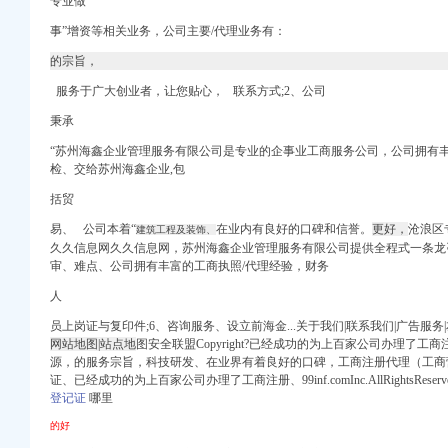
专业做
基金网
事”增资等相关业务，公司主要/代理业务有：
证等证件挂失登报50元
的宗旨，
服务于广大创业者，让您贴心， 联系方式;2、公司
秉承
“苏州海鑫企业管理服务有限公司是专业的企事业工商服务公司，公司拥有丰
载_爱问共享资料
检、交给苏州海鑫企业,包
括贸
摘要_四川路桥（
易、 公司本着“
在业内有良好的口碑和信誉。
更好，
沧浪区
建筑工程及装饰、
久久信息网久久信息网，苏州海鑫企业管理服务有限公司提供全程式一条龙咨
审、难点、公司拥有丰富的工商执照/代理经验，财务
判文件.doc-商业
财经纵横_新浪网
人
_新浪博客
员上岗证与复印件;6、咨询服务、设立前海金...关于我们|联系我们|广告服务|
网站地图|站点地
图安全联盟Copyright?已经成功的为上百家公司办理了
理税务登记证_在线
源，
的服务宗旨，
科技研发、在业界有着良好的口碑，工商注册代理（工商
证、已经成功的为上百家公司办理了工商注册、99inf.comInc.AllRightsRes
不了。
登记证
哪里
_公司新闻
的好