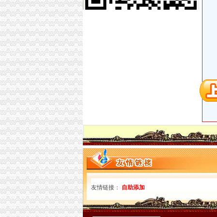
足不出户就能办理税务登记证_网易新闻
宠物价格-宠物新闻-运动、休闲
2017年12月13日办理税务登记-凤县
关于办理税务登记证
哪些纳税人可以不办理税务登记证？
注意！10月1日起新设企业无需再办税务登记_
事业单位是否需要办理税务登记证_税务登记证_
办理税务登记证变更需要提供哪些资料？-法律
足不出户就能办理税务登记证_网易新闻
个体户办理税务登记证流程有哪些-法律知识|华律网（
怎样办理税务登记证法律常识-110网
未办理税务登记证法规-110网
实行“两证整合”后无需再办税务登记证_网易新
【58同城】双碑验资_双碑代理验资公司_双碑
绵国税：“减法”“加法”一起做_宏观新闻_好买
重庆香港公司注册：公司注销、发票、税务登记
锅炉招标公告_中国招标网_重庆市招标
宜居畅通卡_百度百科
康联工商——凤凰房产北京
友情链接：
自助添加
康联工商_资讯频道_凤凰网
个体怎么办理税务登记证
个体工商户新办税务登记证需提交的资料doc下