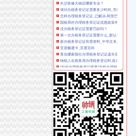
请问办税务登记证需要多少时间_市民心声
怎样办理税务登记证_已解决-阿里巴巴生意经
国税局对办理税务登记证优惠政策有哪些？_资
没办税务登记证需要罚款吗？
第一次办税务登记证需要什么_默认讨论版_角落
新办税务登记证所需资料_中华文本库
宜居畅通卡_百度百科
青岛哪家报社办理税务登记证遗失登报声明便
纳税人在税务局办理税务登记时,前台人员告知
[如何办理税务登记变更]怎样办理税务登记证变
哪些纳税人可以不办理税务登记证?_好奇_新浪
办理税务登记证需带什么资料-厦门地税答疑
供应哪些公司需办税务登记证？番禺分公司注册
办理税务登记证副本丢失登报
10月1日起“三证合一、一照一码”全国推行_10
税务登记证办理流程_搜指南
沧浪区专业的办理税务登记证公司-商务服务-
双碑办税务登记证
石家庄新华区办理税务登记证的材料和步骤-爱
办理税务登记证需要那些材料？-久久信息网
在东莞开奶茶店,需要办理哪营业执照和卫生许