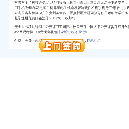
车汽车图片科技通信IT互联网移动互联网别策划五道口沙龙易语中的专题
用手机/数码移动电脑手机库家电手机论坛智能硬件相机手机房产/家居北京
家具卫浴衣柜旅游户外贵州美食四川景点新疆专题西教育移民考研留学公务
册）
登录注册免费邮箱注册VIP邮箱（权邮箱，
注册）
安全退出移动端网易公开课TED国际名校公开课中国大学公开课赏课可汗
app网易考拉1000元现金礼包
陈家湾办税务登记证
出口权）
权）
付费）免费下载网易官方手机邮箱应用欢迎您，
网站动态
（工商注册）
 渝江 （工商注册）
册）
注册）
出口权）
权）
（工商注册）
 渝江 （工商注册）