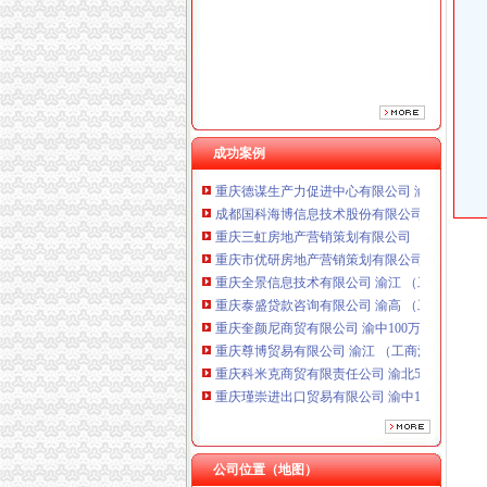
重庆全景信息技术有限公司 渝江 （工商注册）
重庆泰盛贷款咨询有限公司 渝高 （工商注册）
重庆奎颜尼商贸有限公司 渝中100万 （工商注
重庆尊博贸易有限公司 渝江 （工商注册）
重庆科米克商贸有限责任公司 渝北50万 （工商
重庆瑾崇进出口贸易有限公司 渝中100万 （进
重庆斯帕索商贸有限公司 渝中500万 （进出口
成功案例
重庆德谋生产力促进中心有限公司 渝大10万 
成都国科海博信息技术股份有限公司重庆分公司
重庆三虹房地产营销策划有限公司
重庆市优研房地产营销策划有限公司
重庆全景信息技术有限公司 渝江 （工商注册）
重庆泰盛贷款咨询有限公司 渝高 （工商注册）
重庆奎颜尼商贸有限公司 渝中100万 （工商注
重庆尊博贸易有限公司 渝江 （工商注册）
重庆科米克商贸有限责任公司 渝北50万 （工商
重庆瑾崇进出口贸易有限公司 渝中100万 （进
重庆斯帕索商贸有限公司 渝中500万 （进出口
重庆德谋生产力促进中心有限公司 渝大10万 
成都国科海博信息技术股份有限公司重庆分公司
公司位置（地图）