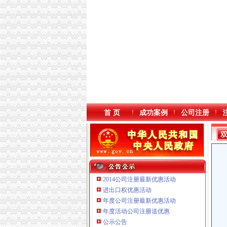
首 页
成功案例
公司注册
2014公司注册最新优惠活动
进出口权优惠活动
年度公司注册最新优惠活动
重庆三虹房地产营销策划有限公司
年度活动公司注册送优惠
重庆市优研房地产营销策划有限公司
公示公告