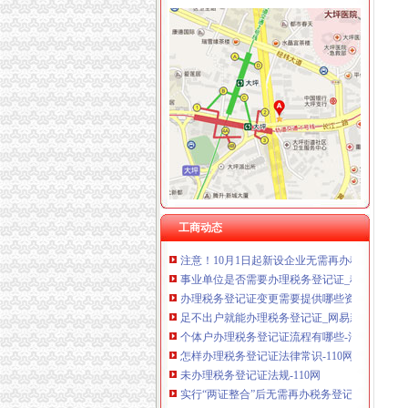
双碑办税务登记证
石家庄新华区办理税务登记证的材料和步骤-爱
办理税务登记证需要那些材料？-久久信息网
在东莞开奶茶店,需要办理哪营业执照和卫生许
足不出户就能办理税务登记证_网易新闻
宠物价格-宠物新闻-运动、休闲
2017年12月13日办理税务登记-凤县
关于办理税务登记证
哪些纳税人可以不办理税务登记证？
工商动态
注意！10月1日起新设企业无需再办税务登记_
事业单位是否需要办理税务登记证_税务登记证_
办理税务登记证变更需要提供哪些资料？-法律
足不出户就能办理税务登记证_网易新闻
个体户办理税务登记证流程有哪些-法律知识|华律网（
怎样办理税务登记证法律常识-110网
未办理税务登记证法规-110网
实行“两证整合”后无需再办税务登记证_网易新
【58同城】双碑验资_双碑代理验资公司_双碑