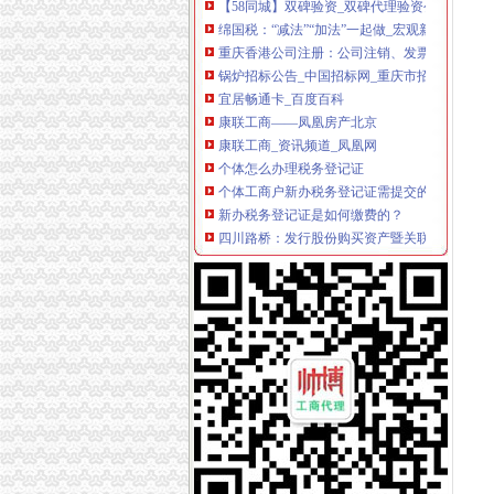
绵国税：“减法”“加法”一起做_宏观新闻_好买
重庆香港公司注册：公司注销、发票、税务登记
锅炉招标公告_中国招标网_重庆市招标
宜居畅通卡_百度百科
康联工商——凤凰房产北京
康联工商_资讯频道_凤凰网
个体怎么办理税务登记证
个体工商户新办税务登记证需提交的资料doc下
新办税务登记证是如何缴费的？
四川路桥：发行股份购买资产暨关联交易报告书
关于办理税务登记证的通告
微博投票——办税务登记证网站
重庆西中学校、重庆市双碑中学校学生宿舍竞争谈
毕业生办税务登记证免工本费_生活消费-消费_
办理税务登记证须知(国家税务总局)_上善若水
霍邱县办税务登记证j-文章
国税报税系统下载_网上国税报税系统_国税办
办理税务登记证需要那些材料？-久久信息网
办理税务登记证手续齐全,但是本地税务局办理
郑州注册公司关于办理税务登记证应注意的事项
长沙装修火锅店哪家专业？
请问办税务登记证需要多少时间_市民心声