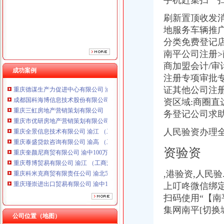
手机赶集扫一
重庆全景信息技术有限公司 渝江 （工商注册）
刷新置顶收发
重庆泰盛贷款咨询有限公司 渝高 （工商注册）
重庆奎颜尼商贸有限公司 渝中100万 （工商注册）
地服务车辆推
沙坪坝区办税务登记证
重庆尊博贸易有限公司 渝江 （工商注册）
分类免费登记店
洪山区地税提速税务登记证当天申请当天领_荆楚网www.cnhubei.
重庆科米克商贸有限责任公司 渝北50万 （工商注册）
南平公司注册
上海注册公司办税务登记证的流程-爱喇叭网
重庆瑾崇进出口贸易有限公司 渝中100万 （进出口权）
商加盟会计/审
兴庆北区国地税联合办理税务登记证-新华网宁夏频道
重庆斯帕索商贸有限公司 渝中500万 （进出口权）
成功案例
沙坪坝区人力资源市场LED屏及控制系统招标公告-中国采招网
注册专项审批
重庆德谋生产力促进中心有限公司 渝大10万 （工商注册）
中国[上海]自由贸易试验区单位纳税人新办税务登记证告知单-全文--法
证其他公司注
成都国科海博信息技术股份有限公司重庆分公司 渝江 （工商注册）
【重庆沙坪坝区税务登记|税务登记证办理|代理税务登记】-重庆赶集网
资区域:商圈
重庆三虹房地产营销策划有限公司
重庆沙坪坝门户网
重庆市优研房地产营销策划有限公司
务登记公司求
沙坪坝区办理营业执照需要的资料_经济论坛_论坛_天涯社区
重庆全景信息技术有限公司 渝江 （工商注册）
营业执照_代理工商登记_分公司_个体工商户_代账报税_税务登记证_
人民验资办理全
重庆泰盛贷款咨询有限公司 渝高 （工商注册）
重庆市国家税务局
重庆奎颜尼商贸有限公司 渝中100万 （工商注册）
租售转让|民初字|上诉状_凤凰资讯
资验资
重庆尊博贸易有限公司 渝江 （工商注册）
由于公司要求,办理了个体营业执照和税务登记证,但是-免费法律咨
重庆科米克商贸有限责任公司 渝北50万 （工商注册）
重庆地税-公众参与
,港验资,人民验
重庆瑾崇进出口贸易有限公司 渝中100万 （进出口权）
广告_凤凰资讯
上叮咚微信绑定
重庆斯帕索商贸有限公司 渝中500万 （进出口权）
【税务登记信息】赶集网
重庆德谋生产力促进中心有限公司 渝大10万 （工商注册）
扫码使用“
【南
沙坪坝区公司注册_沙坪坝区注册公司_沙坪坝区代办注册公司_沙坪坝
成都国科海博信息技术股份有限公司重庆分公司 渝江 （工商注册）
集网南平[切换
注销公告：我单位经全体股东研究决定解,请各权务人自公告
公司位置（地图）
重庆地税-政务公开