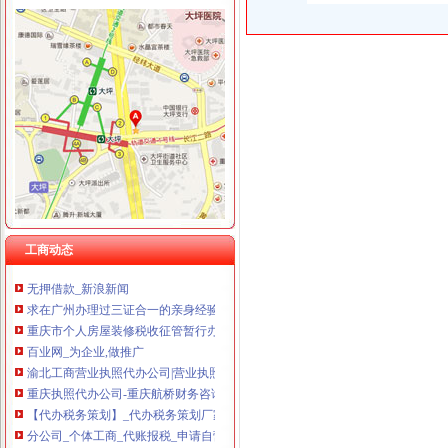
【重庆沙坪坝工商代办公司注册】-沙坪坝沙坪坝周边易登网
重庆公司注销：工商注册、税务登记、代办工商,代理记账-重庆爱问
重庆公司才成立,工商营业执照和税务登记证已办好,去地税税务登记
重庆工商营业执照代办-提供办理流程价格-重庆益记财务咨询有限公司
重庆一般纳税人申请：专业代账主城九区、免代办营业执照、税务登记
5.39万元_凤凰资讯
急急急速求“请问重庆个体工商户”办理需要那些文件和要好多钱和
【沙坪坝公司营业执照遗失声明登报税务登记证-沙坪坝沙坪坝易登网
办理采石场需要哪些单位_破碎机厂家
股权变更税务处理_沙坪坝股权变更价格|股权变更税务处理_沙坪坝股
办执照请找重庆嘉庆工商,服务上门,资金从优-重庆58同城
重庆税务登记证挂失电话-沙坪坝沙坪坝广告媒-重庆58同城
工商动态
无押借款_新浪新闻
求在广州办理过三证合一的亲身经验,步骤和所带资料,领取新营业执
重庆市个人房屋装修税收征管暂行办法-法规库-110网
百业网_为企业,做推广
渝北工商营业执照代办公司|营业执照代办-重庆益记财务_【会计服务】
重庆执照代办公司-重庆航桥财务咨询有限公司
【代办税务策划】_代办税务策划厂家黄页_代办税务策划价格_顺企网
分公司_个体工商_代账报税_申请自营进出口权资质_营业执照_税务
康联工商——凤凰网房产北京