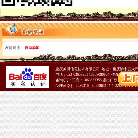
中国[上海]自由贸易试验区单位纳税人新办税务登记证告知单-全文--法
【重庆沙坪坝区税务登记|税务登记证办理|代理税务登记】-重庆赶集网
重庆沙坪坝门户网
沙坪坝区办理营业执照需要的资料_经济论坛_论坛_天涯社区
营业执照_代理工商登记_分公司_个体工商户_代账报税_税务登记证_
重庆市国家税务局
租售转让|民初字|上诉状_凤凰资讯
由于公司要求,办理了个体营业执照和税务登记证,但是-免费法律咨
友情链接：
自助添加
重庆地税-公众参与
广告_凤凰资讯
【税务登记信息】赶集网
重庆帅博信息技术有限公司 地址：重庆渝中区大坪
沙坪坝区公司注册_沙坪坝区注册公司_沙坪坝区代办注册公司_沙坪坝
电话：023-63653351 13368080804 传真：023-6365
注销公告：我单位经全体股东研究决定解,请各权务人自公告
咨询QQ：工商：1063653355 进出口权：1063653355
重庆地税-政务公开
受理员QQ：22863164-3 22863164-4 22863164-5 228
【重庆沙坪坝工商代办公司注册】-沙坪坝沙坪坝周边易登网
51La
重庆公司注销：工商注册、税务登记、代办工商,代理记账-重庆爱问
重庆公司才成立,工商营业执照和税务登记证已办好,去地税税务登记
重庆工商营业执照代办-提供办理流程价格-重庆益记财务咨询有限公司
重庆一般纳税人申请：专业代账主城九区、免代办营业执照、税务登记
5.39万元_凤凰资讯
急急急速求“请问重庆个体工商户”办理需要那些文件和要好多钱和
【沙坪坝公司营业执照遗失声明登报税务登记证-沙坪坝沙坪坝易登网