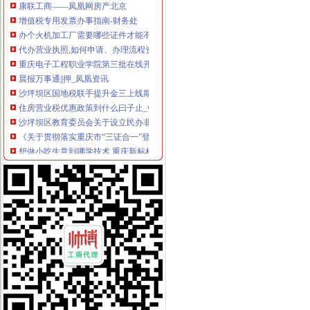
增值税专用发票办事指南-财务处
办个火机加工厂需要哪些证件才能不被查封-免费法律咨询-华律网
代办营业执照,如何申请、办理流程资询,工商局网上核名—沙坪坝
重庆电子工程职业学院第三批在线开放课程建设及应用项目（17C
晨报万事通||押_凤凰资讯
沙坪坝区国地税联手提升金三上线期间窗口服务质量_第1页-七一网
住房营业税优惠政策到什么曰子止_wangshuop_天涯问答_天涯社区
沙坪坝区教育委员会关于设立民办非学历教育培训学校的申办条件及程序
《关于贯彻落实重庆市“三证合一”登记制度改革实施方案的通知》
想做小吃生意到哪学技术,重庆新标杆餐饮培训学校欢迎你-培训通
新办税务登记一天就可以拿到黄浦推优化服务十项措施-新闻频道-华龙
重庆电子工程职业学院图书馆2018年中文纸质报刊（17A3793）采购
沙坪坝,沙坪坝无押|价格,厂家,图片-商虎中国
重庆市个人房屋装修税收征管暂行办法-华律网免费法律法规查询
（沙坪坝区社会保险公共业务办事指.doc
沙坪坝区哪里有民间个人公司,沙坪坝无押如何申请办理|
沙坪坝区办税务登记证
洪山区地税提速税务登记证当天申请当天领_荆楚网www.cnhubei.
上海注册公司办税务登记证的流程-爱喇叭网
兴庆北区国地税联合办理税务登记证-新华网宁夏频道
沙坪坝区人力资源市场LED屏及控制系统招标公告-中国采招网