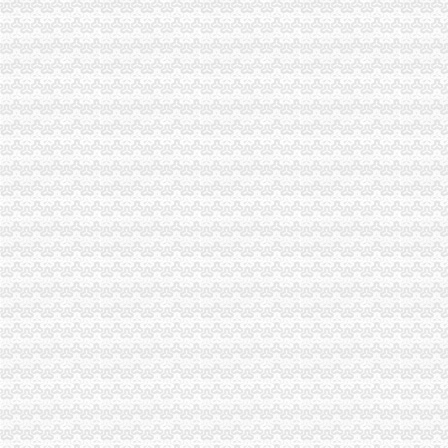
办理采石场需要哪些单位_破碎机厂家
股权变更税务处理_沙坪坝股权变更价格|股权变更税务处理_沙坪坝股
办执照请找重庆嘉庆工商,服务上门,资金从优-重庆58同城
重庆税务登记证挂失电话-沙坪坝沙坪坝广告媒-重庆58同城
无押借款_新浪新闻
求在广州办理过三证合一的亲身经验,步骤和所带资料,领取新营业执
重庆市个人房屋装修税收征管暂行办法-法规库-110网
百业网_为企业,做推广
渝北工商营业执照代办公司|营业执照代办-重庆益记财务_【会计服务】
重庆执照代办公司-重庆航桥财务咨询有限公司
【代办税务策划】_代办税务策划厂家黄页_代办税务策划价格_顺企网
分公司_个体工商_代账报税_申请自营进出口权资质_营业执照_税务
康联工商——凤凰网房产北京
增值税专用发票办事指南-财务处
办个火机加工厂需要哪些证件才能不被查封-免费法律咨询-华律网
代办营业执照,如何申请、办理流程资询,工商局网上核名—沙坪坝
重庆电子工程职业学院第三批在线开放课程建设及应用项目（17C
晨报万事通||押_凤凰资讯
沙坪坝区国地税联手提升金三上线期间窗口服务质量_第1页-七一网
住房营业税优惠政策到什么曰子止_wangshuop_天涯问答_天涯社区
沙坪坝区教育委员会关于设立民办非学历教育培训学校的申办条件及程序