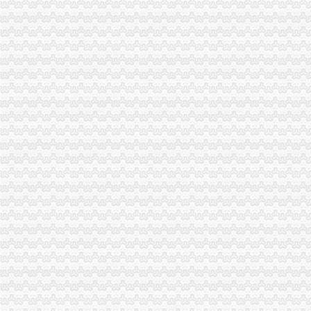
《关于贯彻落实重庆市“三证合一”登记制度改革实施方案的通知》
想做小吃生意到哪学技术,重庆新标杆餐饮培训学校欢迎你-培训通
新办税务登记一天就可以拿到黄浦推优化服务十项措施-新闻频道-华龙
重庆电子工程职业学院图书馆2018年中文纸质报刊（17A3793）采购
沙坪坝,沙坪坝无押|价格,厂家,图片-商虎中国
重庆市个人房屋装修税收征管暂行办法-华律网免费法律法规查询
（沙坪坝区社会保险公共业务办事指.doc
沙坪坝区哪里有民间个人公司,沙坪坝无押如何申请办理|