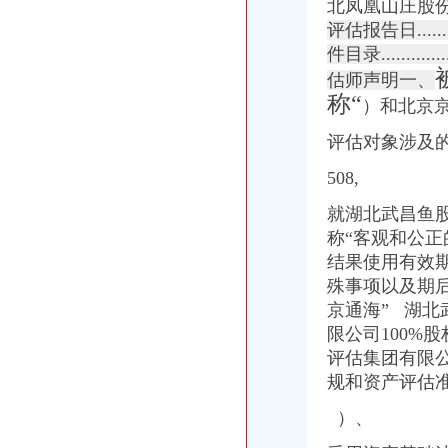
北凤凰山庄股
七星关区国税局2015年8月办理税务登记证况统计表_七星关区光
万事通(组图)-搜狐滚动
评估报告日..............
[收购]武昌鱼：拟非公开发行股份收购贵州黔锦矿业有限公司100%股权
件目录................
湖北武昌鱼股份有限公司向定对象发行股份购买资产并募集配套资金
估师声明一、
刊登热线：（报社）24小时
称“
）和北京京
甘肃天水市麦积区五龙镇脱贫攻坚农村饮水改造提升工程招标公告-污
举报_众胤奈_新浪博客
评估对象涉及
武汉装饰办在哪儿_武汉装饰办在哪儿
健帆生物：国浩律师（深圳）事务所关于公司申请次公开发行人民
508,
甘谷县商务局2017年电子商务服务站点建设设备物资采购公开招标
就湖北武昌鱼
刊登热线：（报社）24小时
称“客观和公
代办注册变更年检注销,出具相关报告,便宜实在！-钱眼商机
*ST昌鱼（）公告正文_财经_凤凰网
结果使用有效
通宝能源：发行股份购买资产暨关联交易预案_通宝能源（）_
殊事项以及期
武汉市变更税务登记表-武汉爱问分类
京通海” 湖
安徽省人民网——中央第四环境保护督察组向我省转办的群众信访
限公司100%股
重庆钢铁：重大资产购买并募集配套资金暨关联交易报告书摘要（草案
评估集团有限
万事通(组图)_网易新闻
规和资产评估
一照一码工商税务数据项比对需后续采集补录的税务登记信息.doc
兰新铁路第二双线（甘青段）工程建管甲供物资（电梯）二次招标公告
）、
重庆师范大学嵌入式系统开发实验仪邀请招标公告-重庆师范大学
重庆师范大学窗帘邀请招标公告-重庆师范大学