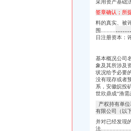
采用资产基础
重庆钢铁股份有限公司详式权益变动报告书_网易财经
签章确认；所
新！赣州市章贡区小学学区划分出炉！你家孩子在哪上学？_搜狐教
重庆钢铁：东莞证券有限责任公司关于公司详式权益变动报告书之财务
料的真实、被
重庆钢铁：东莞证券有限责任公司关于公司详式权益变动报告书之财务
........
围..........
重庆钢铁：东莞证券有限责任公司关于公司详式权益变动报告书之财务
中央第四环境保护督察组向我省转办的群众信访举报件及地方查处况
日注册资本：
我在宝安西乡,到深圳文锦中学怎么坐车啊？_百度知道
重庆钢铁：重大资产购买并募集配套资金暨关联交易报告书摘要（草案
基本概况公司名
象及其所涉及
状况给予必要
没有现存或者
系，安徽皖投
世欣鼎成”渔需
产权持有单位
有限公司（以下
并对已经发现
法...................