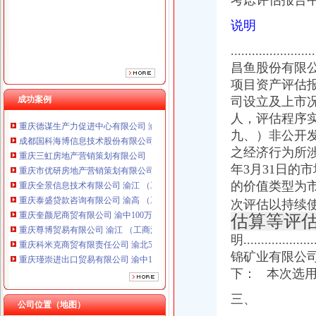
考虑评估报告
重庆全景信息技术有限公司 渝江 （工商注册）
重庆泰盛贷款咨询有限公司 渝高 （工商注册）
说明
重庆奎颜尼商贸有限公司 渝中100万 （工商注册）
重庆尊博贸易有限公司 渝江 （工商注册）
...................
重庆科米克商贸有限责任公司 渝北50万 （工商注册）
昌鱼股份有限公
重庆瑾崇进出口贸易有限公司 渝中100万 （进出口权）
项目资产评估报
重庆斯帕索商贸有限公司 渝中500万 （进出口权）
成功案例
司设立及上市
重庆德谋生产力促进中心有限公司 渝大10万 （工商注册）
人，评估程序实施过
成都国科海博信息技术股份有限公司重庆分公司 渝江 （工商注册）
九、
）非公开
重庆三虹房地产营销策划有限公司
之经济行为所涉
重庆市优研房地产营销策划有限公司
重庆全景信息技术有限公司 渝江 （工商注册）
年3月31日的
重庆泰盛贷款咨询有限公司 渝高 （工商注册）
的价值类型为
重庆奎颜尼商贸有限公司 渝中100万 （工商注册）
次评估以持续
重庆尊博贸易有限公司 渝江 （工商注册）
估算等评
重庆科米克商贸有限责任公司 渝北50万 （工商注册）
明..................
重庆瑾崇进出口贸易有限公司 渝中100万 （进出口权）
锦矿业有限公司
重庆斯帕索商贸有限公司 渝中500万 （进出口权）
重庆德谋生产力促进中心有限公司 渝大10万 （工商注册）
下： 本次选
成都国科海博信息技术股份有限公司重庆分公司 渝江 （工商注册）
三、
公司位置（地图）