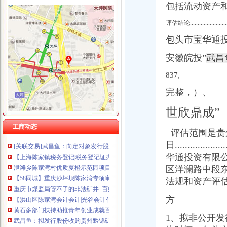
包括流动资产
评估结论............................
陈家湾办税务登记证
包头市宝华通
关于印发《2014年郴州市“民生100工程”考核指标报送要求和验收标
安徽皖投”
武昌
临川区2014年秋季小学招生实施方案--中国临川网
[公告]重庆钢铁：详式权益变动报告书-[中财网]
837,
北京密云
完整，）、
商报分类---深圳商报多媒体数字报刊平台
武汉纳税申报：武汉市陈家湾,艾格眼科附近代理记账,猴年执照年检
世欣鼎成”
武汉市变更税务登记证-武汉爱问分类
资兴市陈家湾组棚户区改造项目陈家湾基础设施工程项目
工商动态
评估范围是贵
[关联交易]武昌鱼：向定对象发行股份购买资产并募集配套资金暨关
日...................
【上海陈家镇税务登记|税务登记证办理|代理税务登记】-上海赶集网
泄滩乡陈家湾村优质夏橙示范园项目施工招标公告_中国招标网_湖北省
华通投资有限
【58同城】重庆沙坪坝陈家湾专项审批_专项审计_专项审批代理公司
区洋澜路中段
重庆市煤监局管不了的非法矿井_百姓声音_论坛_天涯社区
法规和资产评
【洪山区陈家湾会计会计|光谷会计代帐】厂家,价格,图片_武汉汇智
黄石多部门扶持助推青年创业成就百万财富(图)_网易新闻
方
武昌鱼：拟发行股份收购贵州黔锦矿业有限公司100%股权项目资产评
1、拟非公开发
义城装饰公司_装饰装修_一起装修网