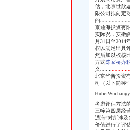
商报分类---深圳商报多媒体数字报刊平台
估，北京世欣
武汉纳税申报：武汉市陈家湾,艾格眼科附近代理记账,猴年执照年检
限公司拟向定
武汉市变更税务登记证-武汉爱问分类
的...................
资兴市陈家湾组棚户区改造项目陈家湾基础设施工程项目
京通海投资有
[关联交易]武昌鱼：向定对象发行股份购买资产并募集配套资金暨关
实际况，安徽皖
【上海陈家镇税务登记|税务登记证办理|代理税务登记】-上海赶集网
泄滩乡陈家湾村优质夏橙示范园项目施工招标公告_中国招标网_湖北省
月31日至20
【58同城】重庆沙坪坝陈家湾专项审批_专项审计_专项审批代理公司
权以满足出具
重庆市煤监局管不了的非法矿井_百姓声音_论坛_天涯社区
然后加以校核
【洪山区陈家湾会计会计|光谷会计代帐】厂家,价格,图片_武汉汇智
方式
陈家桥办
黄石多部门扶持助推青年创业成就百万财富(图)_网易新闻
义........
............
武昌鱼：拟发行股份收购贵州黔锦矿业有限公司100%股权项目资产评
北京华普投资
义城装饰公司_装饰装修_一起装修网
司（以下简称
清河文化旅游开发管理中心、留誉镇中心校、陈家湾乡人民办公
通宝能源：发行股份购买资产暨关联交易报告书摘要（草案）_股票频
HubeiWuchangy
黄石税务咨询：黄石力杰财务代理,取得会计证就可推荐就业-黄石爱
万事通_新浪新闻
考虑评估方法
山西省吕梁市中县宁乡镇段家庄村陈家湾饮水灌溉项目施工谈判公告
三幢第四层经
重庆网吧装饰哪家公司好？_其他装修|一起网装修
通海”对所涉
柳林县陈家湾乡赵家庄村等五村土地开发项目施工招标公告_用户5122
价值进行了评
荆州市地方税务局2012年工作总结-规划总结-湖北省地方税务局