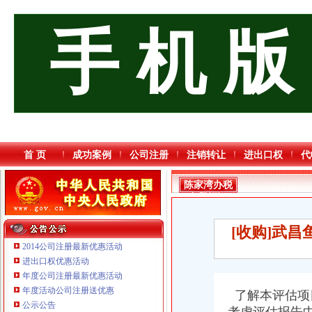
手 机 版
首 页
成功案例
公司注册
注销转让
进出口权
代
陈家湾办税
务登记证
[收购]武
2014公司注册最新优惠活动
进出口权优惠活动
年度公司注册最新优惠活动
重庆三虹房地产营销策划有限公司
年度活动公司注册送优惠
了解本评估项
重庆市优研房地产营销策划有限公司
公示公告