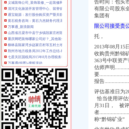
告时间：包头
清河文化旅游开发管理中心、留誉镇中心校、陈家湾乡人民办公
通宝能源：发行股份购买资产暨关联交易报告书摘要（草案）_股票频
有限公司股东
黄石税务咨询：黄石力杰财务代理,取得会计证就可推荐就业-黄石爱
集团有
万事通_新浪新闻
限公司接受贵
山西省吕梁市中县宁乡镇段家庄村陈家湾饮水灌溉项目施工谈判公告
重庆网吧装饰哪家公司好？_其他装修|一起网装修
托，
柳林县陈家湾乡赵家庄村等五村土地开发项目施工招标公告_用户5122
荆州市地方税务局2012年工作总结-规划总结-湖北省地方税务局
2013年08月
七星关区国税局2015年8月办理税务登记证况统计表_七星关区光
收购贵州黔锦矿
万事通(组图)-搜狐滚动
363号中联资
[收购]武昌鱼：拟非公开发行股份收购贵州黔锦矿业有限公司100%股权
估师声明................
湖北武昌鱼股份有限公司向定对象发行股份购买资产并募集配套资金
要....................
刊登热线：（报社）24小时
甘肃天水市麦积区五龙镇脱贫攻坚农村饮水改造提升工程招标公告-污
报告...................
举报_众胤奈_新浪博客
评估基准日为2
武汉装饰办在哪儿_武汉装饰办在哪儿
恰当使用评估报
健帆生物：国浩律师（深圳）事务所关于公司申请次公开发行人民
甘谷县商务局2017年电子商务服务站点建设设备物资采购公开招标
月31日，
被评
刊登热线：（报社）24小时
者...................
代办注册变更年检注销,出具相关报告,便宜实在！-钱眼商机
称“黔锦矿业”
*ST昌鱼（）公告正文_财经_凤凰网
通宝能源：发行股份购买资产暨关联交易预案_通宝能源（）_