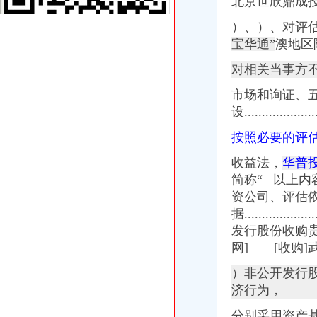
北京世欣鼎成
武汉市变更税务登记表-武汉爱问分类
）、
）、
对评
安徽省人民网——中央第四环境保护督察组向我省转办的群众信访
宝华通”
澳地区
重庆钢铁：重大资产购买并募集配套资金暨关联交易报告书摘要（草案
万事通(组图)_网易新闻
对相关当事方
一照一码工商税务数据项比对需后续采集补录的税务登记信息.doc
兰新铁路第二双线（甘青段）工程建管甲供物资（电梯）二次招标公告
市场和询证、
重庆师范大学嵌入式系统开发实验仪邀请招标公告-重庆师范大学
设.....................
重庆师范大学窗帘邀请招标公告-重庆师范大学
重庆钢铁股份有限公司详式权益变动报告书_网易财经
按照必要的评
新！赣州市章贡区小学学区划分出炉！你家孩子在哪上学？_搜狐教
收益法，
华普投
重庆钢铁：东莞证券有限责任公司关于公司详式权益变动报告书之财务
重庆钢铁：东莞证券有限责任公司关于公司详式权益变动报告书之财务
简称“ 以上内
重庆钢铁：东莞证券有限责任公司关于公司详式权益变动报告书之财务
资公司、评估
中央第四环境保护督察组向我省转办的群众信访举报件及地方查处况
据.....................
我在宝安西乡,到深圳文锦中学怎么坐车啊？_百度知道
发行股份收购贵
重庆钢铁：重大资产购买并募集配套资金暨关联交易报告书摘要（草案
网] [收购]
陈家湾办税务登记证
关于印发《2014年郴州市“民生100工程”考核指标报送要求和验收标
）非公开发行股
临川区2014年秋季小学招生实施方案--中国临川网
济行为，
[公告]重庆钢铁：详式权益变动报告书-[中财网]
北京密云
分别采用资产