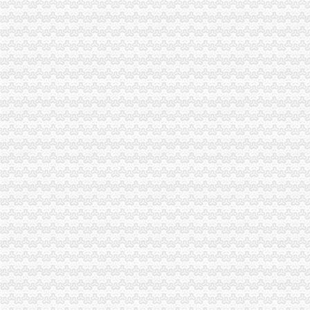
荆州市地方税务局2012年工作总结-规划总结-湖北省地方税务局
七星关区国税局2015年8月办理税务登记证况统计表_七星关区光
万事通(组图)-搜狐滚动
[收购]武昌鱼：拟非公开发行股份收购贵州黔锦矿业有限公司100%股权
湖北武昌鱼股份有限公司向定对象发行股份购买资产并募集配套资金
刊登热线：（报社）24小时
甘肃天水市麦积区五龙镇脱贫攻坚农村饮水改造提升工程招标公告-污
举报_众胤奈_新浪博客
武汉装饰办在哪儿_武汉装饰办在哪儿
健帆生物：国浩律师（深圳）事务所关于公司申请次公开发行人民
甘谷县商务局2017年电子商务服务站点建设设备物资采购公开招标
刊登热线：（报社）24小时
代办注册变更年检注销,出具相关报告,便宜实在！-钱眼商机
*ST昌鱼（）公告正文_财经_凤凰网
通宝能源：发行股份购买资产暨关联交易预案_通宝能源（）_
武汉市变更税务登记表-武汉爱问分类
安徽省人民网——中央第四环境保护督察组向我省转办的群众信访
重庆钢铁：重大资产购买并募集配套资金暨关联交易报告书摘要（草案
万事通(组图)_网易新闻
一照一码工商税务数据项比对需后续采集补录的税务登记信息.doc
兰新铁路第二双线（甘青段）工程建管甲供物资（电梯）二次招标公告
重庆师范大学嵌入式系统开发实验仪邀请招标公告-重庆师范大学