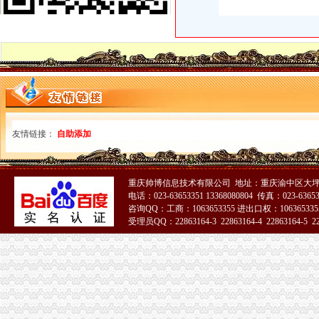
通宝能源：发行股份购买资产暨关联交易预案_通宝能源（）_
武汉市变更税务登记表-武汉爱问分类
安徽省人民网——中央第四环境保护督察组向我省转办的群众信访
重庆钢铁：重大资产购买并募集配套资金暨关联交易报告书摘要（草案
万事通(组图)_网易新闻
一照一码工商税务数据项比对需后续采集补录的税务登记信息.doc
兰新铁路第二双线（甘青段）工程建管甲供物资（电梯）二次招标公告
重庆师范大学嵌入式系统开发实验仪邀请招标公告-重庆师范大学
重庆师范大学窗帘邀请招标公告-重庆师范大学
友情链接：
自助添加
重庆钢铁股份有限公司详式权益变动报告书_网易财经
新！赣州市章贡区小学学区划分出炉！你家孩子在哪上学？_搜狐教
重庆钢铁：东莞证券有限责任公司关于公司详式权益变动报告书之财务
重庆帅博信息技术有限公司 地址：重庆渝中区大坪
重庆钢铁：东莞证券有限责任公司关于公司详式权益变动报告书之财务
电话：023-63653351 13368080804 传真：023-6365
重庆钢铁：东莞证券有限责任公司关于公司详式权益变动报告书之财务
咨询QQ：工商：1063653355 进出口权：1063653355
中央第四环境保护督察组向我省转办的群众信访举报件及地方查处况
受理员QQ：22863164-3 22863164-4 22863164-5 228
我在宝安西乡,到深圳文锦中学怎么坐车啊？_百度知道
51La
重庆钢铁：重大资产购买并募集配套资金暨关联交易报告书摘要（草案
陈家湾办税务登记证
关于印发《2014年郴州市“民生100工程”考核指标报送要求和验收标
临川区2014年秋季小学招生实施方案--中国临川网
[公告]重庆钢铁：详式权益变动报告书-[中财网]