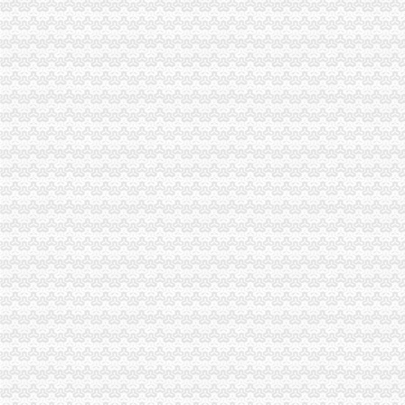
北京密云
商报分类---深圳商报多媒体数字报刊平台
武汉纳税申报：武汉市陈家湾,艾格眼科附近代理记账,猴年执照年检
武汉市变更税务登记证-武汉爱问分类
资兴市陈家湾组棚户区改造项目陈家湾基础设施工程项目
[关联交易]武昌鱼：向定对象发行股份购买资产并募集配套资金暨关
【上海陈家镇税务登记|税务登记证办理|代理税务登记】-上海赶集网
泄滩乡陈家湾村优质夏橙示范园项目施工招标公告_中国招标网_湖北省
【58同城】重庆沙坪坝陈家湾专项审批_专项审计_专项审批代理公司
重庆市煤监局管不了的非法矿井_百姓声音_论坛_天涯社区
【洪山区陈家湾会计会计|光谷会计代帐】厂家,价格,图片_武汉汇智
黄石多部门扶持助推青年创业成就百万财富(图)_网易新闻
武昌鱼：拟发行股份收购贵州黔锦矿业有限公司100%股权项目资产评
义城装饰公司_装饰装修_一起装修网
清河文化旅游开发管理中心、留誉镇中心校、陈家湾乡人民办公
通宝能源：发行股份购买资产暨关联交易报告书摘要（草案）_股票频
黄石税务咨询：黄石力杰财务代理,取得会计证就可推荐就业-黄石爱
万事通_新浪新闻
山西省吕梁市中县宁乡镇段家庄村陈家湾饮水灌溉项目施工谈判公告
重庆网吧装饰哪家公司好？_其他装修|一起网装修
柳林县陈家湾乡赵家庄村等五村土地开发项目施工招标公告_用户5122