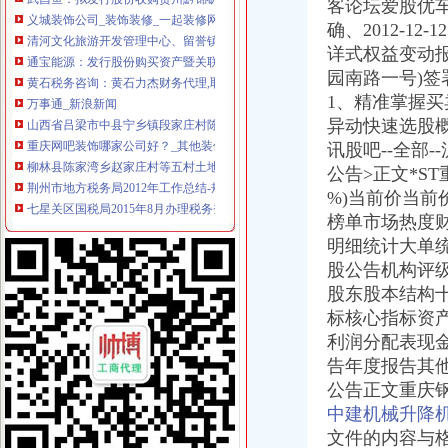
义城装饰公司_装饰装修_一起装修网
客论坛爱股优
清河文化旅游开发管理中心、留誉镇中心校、陈家湾乡人民办公
确、2012-
通宝能源：发行股份购买资产暨关联交易报告书摘要（草案）_股票频
详式权益变动
黄石税务咨询：黄石力杰财务代理,取得会计证就可推荐就业-黄石爱
园南路一号)签
万事通_新浪新闻
1、
精准掌握买
山西省吕梁市中县宁乡镇段家庄村陈家湾饮水灌溉项目施工谈判公告
异动快速选股
重庆网吧装饰哪家公司好？_其他装修|一起网装修
讯股吧--全部
柳林县陈家湾乡赵家庄村等五村土地开发项目施工招标公告_用户5122
荆州市地方税务局2012年工作总结-规划总结-湖北省地方税务局
公告>正文*ST
七星关区国税局2015年8月办理税务登记证况统计表_七星关区光
%)当前价当
万事通(组图)-搜狐滚动
榜单市场热度
[收购]武昌鱼：拟非公开发行股份收购贵州黔锦矿业有限公司100%股权
明细统计大单
湖北武昌鱼股份有限公司向定对象发行股份购买资产并募集配套资金
股公告机构评
刊登热线：（报社）24小时
股东股本结构
甘肃天水市麦积区五龙镇脱贫攻坚农村饮水改造提升工程招标公告-污
标核心指标资
举报_众胤奈_新浪博客
武汉装饰办在哪儿_武汉装饰办在哪儿
利润分配表现
健帆生物：国浩律师（深圳）事务所关于公司申请次公开发行人民
告年度报告其
甘谷县商务局2017年电子商务服务站点建设设备物资采购公开招标
公告正文重庆
刊登热线：（报社）24小时
中建机械升降
代办注册变更年检注销,出具相关报告,便宜实在！-钱眼商机
文件的内容与
*ST昌鱼（）公告正文_财经_凤凰网