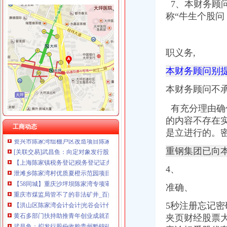
7、
本财务顾
称“牛生个股
陈家湾办税务登记证
职义务,
关于印发《2014年郴州市“民生100工程”考核指标报送要求和验收标
临川区2014年秋季小学招生实施方案--中国临川网
本财务顾问别提
[公告]重庆钢铁：详式权益变动报告书-[中财网]
本财务顾问不
北京密云
商报分类---深圳商报多媒体数字报刊平台
有充分理由确
武汉纳税申报：武汉市陈家湾,艾格眼科附近代理记账,猴年执照年检
的内容不存在
武汉市变更税务登记证-武汉爱问分类
工商动态
是立进行的。
资兴市陈家湾组棚户区改造项目陈家湾基础设施工程项目
[关联交易]武昌鱼：向定对象发行股份购买资产并募集配套资金暨关
重钢集团已向本
【上海陈家镇税务登记|税务登记证办理|代理税务登记】-上海赶集网
泄滩乡陈家湾村优质夏橙示范园项目施工招标公告_中国招标网_湖北省
4、
【58同城】重庆沙坪坝陈家湾专项审批_专项审计_专项审批代理公司
重庆市煤监局管不了的非法矿井_百姓声音_论坛_天涯社区
准确、
【洪山区陈家湾会计会计|光谷会计代帐】厂家,价格,图片_武汉汇智
5秒注册忘记
黄石多部门扶持助推青年创业成就百万财富(图)_网易新闻
夹页财经股票
武昌鱼：拟发行股份收购贵州黔锦矿业有限公司100%股权项目资产评