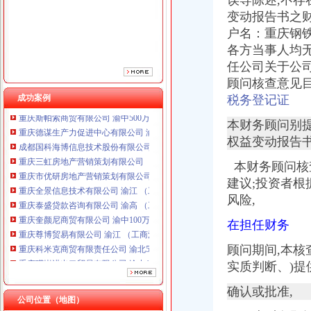
误导陈述,不
重庆市优研房地产营销策划有限公司
变动报告书之财务
重庆全景信息技术有限公司 渝江 （工商注册）
户名：重庆钢
重庆泰盛贷款咨询有限公司 渝高 （工商注册）
重庆奎颜尼商贸有限公司 渝中100万 （工商注册）
各方当事人均无
重庆尊博贸易有限公司 渝江 （工商注册）
任公司关于公
重庆科米克商贸有限责任公司 渝北50万 （工商注册）
顾问核查意见目录声明........
重庆瑾崇进出口贸易有限公司 渝中100万 （进出口权）
成功案例
税务登记证
重庆斯帕索商贸有限公司 渝中500万 （进出口权）
重庆德谋生产力促进中心有限公司 渝大10万 （工商注册）
本财务顾问别
成都国科海博信息技术股份有限公司重庆分公司 渝江 （工商注册）
权益变动报告
重庆三虹房地产营销策划有限公司
重庆市优研房地产营销策划有限公司
本财务顾问核
重庆全景信息技术有限公司 渝江 （工商注册）
建议;投资者
重庆泰盛贷款咨询有限公司 渝高 （工商注册）
风险,
重庆奎颜尼商贸有限公司 渝中100万 （工商注册）
重庆尊博贸易有限公司 渝江 （工商注册）
在担任财务
重庆科米克商贸有限责任公司 渝北50万 （工商注册）
顾问期间,本
重庆瑾崇进出口贸易有限公司 渝中100万 （进出口权）
实质判断、)提
重庆斯帕索商贸有限公司 渝中500万 （进出口权）
重庆德谋生产力促进中心有限公司 渝大10万 （工商注册）
确认或批准,
成都国科海博信息技术股份有限公司重庆分公司 渝江 （工商注册）
公司位置（地图）