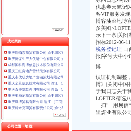
标的日志-网易
重庆市优研房地产营销策划有限公司
优惠券云笔记
重庆全景信息技术有限公司 渝江 （工商注册）
客VIP服务发现
重庆泰盛贷款咨询有限公司 渝高 （工商注册）
博客油菜地博客
重庆奎颜尼商贸有限公司 渝中100万 （工商注册）
多美图>LOF
重庆尊博贸易有限公司 渝江 （工商注册）
示下一条|关
重庆科米克商贸有限责任公司 渝北50万 （工商注册）
成功案例
招标2012-06-
重庆瑾崇进出口贸易有限公司 渝中100万 （进出口权）
重庆斯帕索商贸有限公司 渝中500万 （进出口权）
税务登记证
山
重庆德谋生产力促进中心有限公司 渝大10万 （工商注册）
报|
字号大
中小
成都国科海博信息技术股份有限公司重庆分公司 渝江 （工商注册）
博
重庆三虹房地产营销策划有限公司
重庆市优研房地产营销策划有限公司
认证机制调整
重庆全景信息技术有限公司 渝江 （工商注册）
博》|关闭中国
重庆泰盛贷款咨询有限公司 渝高 （工商注册）
于我日志关于我
重庆奎颜尼商贸有限公司 渝中100万 （工商注册）
重庆尊博贸易有限公司 渝江 （工商注册）
LOFTER精
重庆科米克商贸有限责任公司 渝北50万 （工商注册）
一扫” 用易信
重庆瑾崇进出口贸易有限公司 渝中100万 （进出口权）
里煤业有限公
重庆斯帕索商贸有限公司 渝中500万 （进出口权）
重庆德谋生产力促进中心有限公司 渝大10万 （工商注册）
公司位置（地图）
成都国科海博信息技术股份有限公司重庆分公司 渝江 （工商注册）