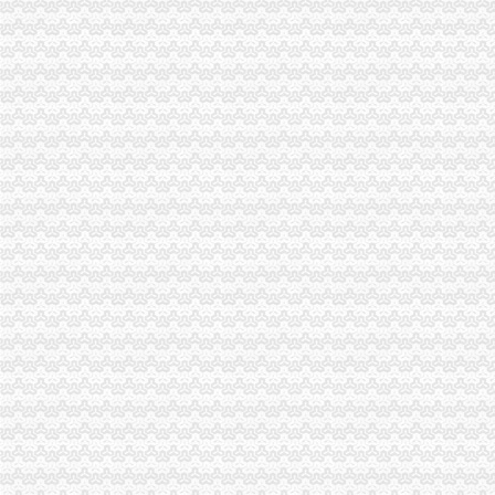
重庆水泵厂有限责任公司卧式数控车床采购（第三次）招标公告_中国
什邡之窗--农田灌溉取水设备询价采购公告
*ST珠峰：发行股份购买资产并募集配套资金暨关联交易报告书（草案
河南桐柏无证企业采铁矿执法人员被殴昏_新闻_腾讯网
河南桐柏无证企业采铁矿执法人员被殴昏_中国经济网——国家经
延长油田股份有限公司定边采油厂维修制作井口保温房项目谈判公告_
市民热线典型事例选编市市民热线管理办公室_新闻_德州
延长油田股份有限公司七里村采油厂郑庄采油队张台注水项目区注水站
主斜井井口房、加热室及变电所工程招标公告-中国采招网
中国石油化工股份有限公司西南油气分公司井口预留阀组井口预留阀组