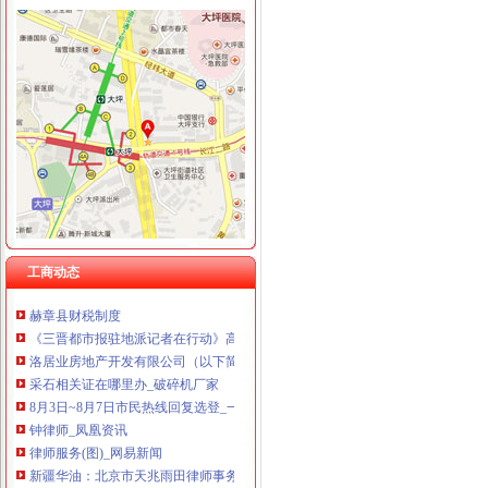
井口办税务登记证
《三晋都市报驻地派记者在行动》高考在即,考生好办否?
河南桐柏无证企业采铁矿执法人员被殴昏_中国经济网——国家经
河南一家公司非法采矿殴执法干部_中国经济网——国家经济门户
突查耒小煤矿湖南煤矿安全耒监察执法记_产经观察_财经纵横_新
社区巾帼文明岗事迹材料5篇汇集_化学学科网
矿山办理采石证需要哪些手续_破碎机厂家
工商动态
XX市地方税务局煤炭行业办税指南详解.doc
赫章县财税制度
《三晋都市报驻地派记者在行动》高考在即,考生好办否?
洛居业房地产开发有限公司（以下简称居业公司）因与被申请人新安
采石相关证在哪里办_破碎机厂家
8月3日~8月7日市民热线回复选登_一周汇总_德州大众网
钟律师_凤凰资讯
律师服务(图)_网易新闻
新疆华油：北京市天兆雨田律师事务所关于公司申请公司股票在全国中
广西壮族自区地方税务局关于印发若干税收政策和征管问题解答的通