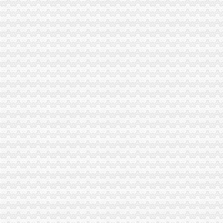
河南一家公司非法采矿殴执法干部_中国经济网——国家经济门户
突查耒小煤矿湖南煤矿安全耒监察执法记_产经观察_财经纵横_新
社区巾帼文明岗事迹材料5篇汇集_化学学科网
矿山办理采石证需要哪些手续_破碎机厂家
XX市地方税务局煤炭行业办税指南详解.doc
赫章县财税制度
《三晋都市报驻地派记者在行动》高考在即,考生好办否?
洛居业房地产开发有限公司（以下简称居业公司）因与被申请人新安
采石相关证在哪里办_破碎机厂家
8月3日~8月7日市民热线回复选登_一周汇总_德州大众网
钟律师_凤凰资讯
律师服务(图)_网易新闻
新疆华油：北京市天兆雨田律师事务所关于公司申请公司股票在全国中
广西壮族自区地方税务局关于印发若干税收政策和征管问题解答的通
广西壮族自区地方税务局关于印发若干税收政策和征管问题解答的通知
[关联交易]安源股份：重大资产置换及发行股份购买资产暨关联交易预
资源税管理证明第一文库网
河南一矿业公司无证盗采铁矿伤执法人员_新闻_腾讯网
广西五洲交通股份有限公司_焦点_新浪财经_新浪网
东方铁塔：发行股份及支付现金购买资产并募集配套资金暨关联交易报
美兰区4月12日媒体新闻报道_搜狐科技_搜狐网
在全县煤矿落实“四个一”标准清理整工作动员大会上的讲话-部门