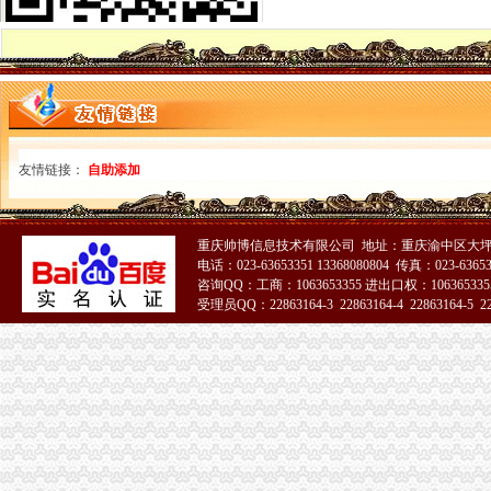
贵州省地方税务局关于印发《贵州省地方税务局煤炭税收征收管理办法
突查耒小煤矿湖南煤矿安全耒监察执法记_产经观察_财经纵横_新
社区巾帼文明岗事迹材料5篇汇集_政学科网
社区巾帼文明岗事迹材料5篇汇集_化学学科网
申请再审人黄炳贵、曹美慧、黄壬贵、曹美东因与被申请人湖南省永兴
河南一家公司非法采矿殴执法干部_中国经济网——国家经济门户
广西壮族自区地方税务局关于印发若干税收政策和征管问题解答的通知
煤炭生产流程第一文库网
友情链接：
自助添加
重庆水泵厂有限责任公司卧式数控车床采购（第三次）招标公告_中国
什邡之窗--农田灌溉取水设备询价采购公告
*ST珠峰：发行股份购买资产并募集配套资金暨关联交易报告书（草案
重庆帅博信息技术有限公司 地址：重庆渝中区大坪
河南桐柏无证企业采铁矿执法人员被殴昏_新闻_腾讯网
电话：023-63653351 13368080804 传真：023-6365
河南桐柏无证企业采铁矿执法人员被殴昏_中国经济网——国家经
咨询QQ：工商：1063653355 进出口权：1063653355
受理员QQ：22863164-3 22863164-4 22863164-5 228
延长油田股份有限公司定边采油厂维修制作井口保温房项目谈判公告_
市民热线典型事例选编市市民热线管理办公室_新闻_德州
51La
延长油田股份有限公司七里村采油厂郑庄采油队张台注水项目区注水站
主斜井井口房、加热室及变电所工程招标公告-中国采招网
中国石油化工股份有限公司西南油气分公司井口预留阀组井口预留阀组
井口办税务登记证
《三晋都市报驻地派记者在行动》高考在即,考生好办否?
河南桐柏无证企业采铁矿执法人员被殴昏_中国经济网——国家经