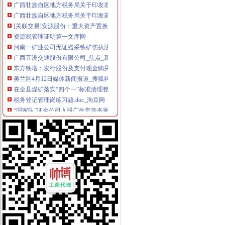
广西壮族自区地方税务局关于印发若干税收政策和征管问题解答的通知
[关联交易]安源股份：重大资产置换及发行股份购买资产暨关联交易预
资源税管理证明第一文库网
河南一矿业公司无证盗采铁矿伤执法人员_新闻_腾讯网
广西五洲交通股份有限公司_焦点_新浪财经_新浪网
东方铁塔：发行股份及支付现金购买资产并募集配套资金暨关联交易报
美兰区4月12日媒体新闻报道_搜狐科技_搜狐网
在全县煤矿落实“四个一”标准清理整工作动员大会上的讲话-部门
税务登记管理岗练习题.doc_淘豆网
“国家队”证金公司入股广生堂等多家上市公司-中新网
洞口县煤炭行业税收管理办法（试行）_百度百科
上海市企业工商登记代理注册公司www.duoshao.com.cn
延长油田股份有限公司定边采油厂注水井井口安装精细过滤器改造项目
税务登记证.doc_淘豆网
纳雍县煤炭产量税费监控系统及税费征收管理暂行办法_互动百科
主题：大骨节|源世界
河南一企业非法采矿将执法干部到昏住院——中新网
中国·平凉门户网站留言
延长油田股份有限公司定边采油厂注水井井口安装精细过滤器改造项目
天山纺织：发行股份购买资产暨关联交易报告书（草案）_股票频道_
广西壮族自区地方税务局关于印发若干税收政策和征管问题解答的通