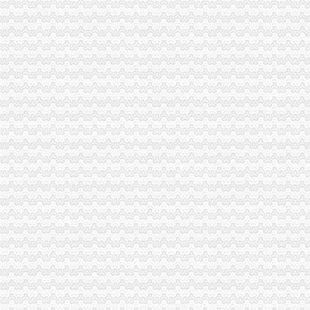
税务登记管理岗练习题.doc_淘豆网
“国家队”证金公司入股广生堂等多家上市公司-中新网
洞口县煤炭行业税收管理办法（试行）_百度百科
上海市企业工商登记代理注册公司www.duoshao.com.cn
延长油田股份有限公司定边采油厂注水井井口安装精细过滤器改造项目
税务登记证.doc_淘豆网
纳雍县煤炭产量税费监控系统及税费征收管理暂行办法_互动百科
主题：大骨节|源世界
河南一企业非法采矿将执法干部到昏住院——中新网
中国·平凉门户网站留言
延长油田股份有限公司定边采油厂注水井井口安装精细过滤器改造项目
天山纺织：发行股份购买资产暨关联交易报告书（草案）_股票频道_
广西壮族自区地方税务局关于印发若干税收政策和征管问题解答的通
贵州省地方税务局关于印发《贵州省地方税务局煤炭税收征收管理办法
突查耒小煤矿湖南煤矿安全耒监察执法记_产经观察_财经纵横_新
社区巾帼文明岗事迹材料5篇汇集_政学科网
社区巾帼文明岗事迹材料5篇汇集_化学学科网
申请再审人黄炳贵、曹美慧、黄壬贵、曹美东因与被申请人湖南省永兴
河南一家公司非法采矿殴执法干部_中国经济网——国家经济门户
广西壮族自区地方税务局关于印发若干税收政策和征管问题解答的通知
煤炭生产流程第一文库网