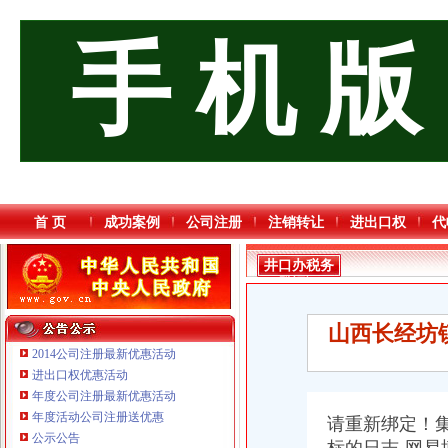
手 机 版
首 页
成功案例
公司注册
注销转让
进出口权
代
井口办税务
登记证
山西长经坊
2014公司注册最新优惠活动
进出口权优惠活动
年度公司注册最新优惠活动
年度活动公司注册送优惠
请重新绑定！
公示公告
重庆三虹房地产营销策划有限公司