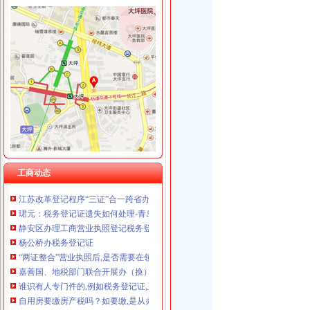
石井坡
重庆沙坪坝石井坡管道疏通公司|重庆沙坪坝石井坡管道疏通-重庆沙坪
双碑、石井坡社区卫生服务中心联合支部组织学习《榜样》专题节目
重庆沙坪坝石井坡好的美发学校重庆新时代学校T新闻头条-湛江其他
重庆市沙坪坝石井坡附近安利专卖店地址重庆市沙坪坝石井坡哪【今日
石井坡街道开展防范非法集资宣活动
曾家办税务登记证
敖汉旗国税局为家“营改增”企业成功办理税务登记敖汉动态-赤峰
工商动态
武汉三区试点：工商税务质监三证可一次办齐
江苏改革登记程序“三证”合一跨省办业务难-新闻频道-西部网陕西新
珺元：税务登记证遗失如何处理-青岛代理记账_青岛注册公司-青岛珺元
静安区办理工商营业执照登记税务登记证代理记账一站式-上海58同城
杨公桥办税务登记证
“两证整合”营业执照后,是否需要在领取营业执照30日内办理税务
嘉善国、地税部门联合开展办（换）税务登记证工作--浙江在线-嘉兴频道
谁识有人专门件的,例如税务登记证,卫生许可许！-畅谈罗定
自用房要缴房产税吗？如要缴,是从办税务登记证之日开始计算吗？
如何办理税务登记证法规-110网