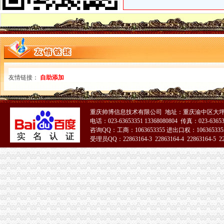
办理税务登记证需带什么资料-厦门地税答疑
宜居畅通卡_百度百科
怎样办理税务登记证_已解决-阿里巴巴生意经
三峡广场办税务登记证
新广场附近兼职会计代理记账报税办税务登记证注册公司-广州58同城
重庆楼中店遍地开花繁荣背后的成长烦恼_国内外新报道_大众网
重庆一般纳税人申请：办工商注册代理记账-重庆爱问分类
三峡新材（）2015年非公开发行A股股票预案（第三次修订版
友情链接：
自助添加
新文化：发行股份及支付现金购买资产并募集配套资金暨重大资产重组
青木关办税务登记证
个人中心-网贷之家
重庆帅博信息技术有限公司 地址：重庆渝中区大坪
新闻速递
电话：023-63653351 13368080804 传真：023-6365
云南省国家税务局公告2013年第10号云南省国家税务局货物运输
咨询QQ：工商：1063653355 进出口权：1063653355
办理营业执照和税务登记证的相关费用在管理费用的那个明细科目-请
受理员QQ：22863164-3 22863164-4 22863164-5 228
个体办理税务登记证去哪办-相关问题-110网法律咨询
51La
井口办税务登记证
家详解自贡50条新政（二）：分类推进去产能（自贡详实的购房补
黑龙江铁矿纠纷象：检察官染指矿山成公开密西本新干线
重庆到吴江物流公司_重庆远东物流有限公司_中科商务网
吉林领先科技发展股份有限公司民生证券股份有限公司关於公司资产置
河南桐柏无证企业采铁矿执法人员被殴昏-采购批发|网上贸易|产品
歌乐山办税务登记证