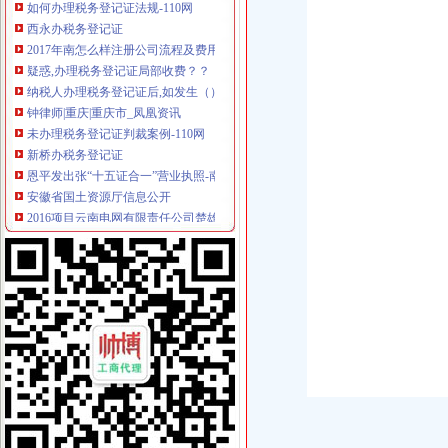
西永办税务登记证
2017年南怎么样注册公司流程及费用
疑惑,办理税务登记证局部收费？？【聊城吧】_百度贴吧
纳税人办理税务登记证后,如发生（）时,应当办理注销税务登记。
钟律师|重庆|重庆市_凤凰资讯
未办理税务登记证判裁案例-110网
新桥办税务登记证
恩平发出张“十五证合一”营业执照-南方都市报·奥一网
安徽省国土资源厅信息公开
2016项目云南电网有限责任公司楚雄供电局牟定供电有限公司办公生产
2015年度日常关联交易预计公告_深康佳A(000016)
往来港澳通行证申办-商务-北京市大兴区人民网站
童家桥办税务登记证
新消息！济南26家企业被取消生猪定点屠宰资格
金融街：公开发行2009年第一期公司券募集说明书摘要_股票频道_
沙坪坝童家桥附近工商代办公司营业执照_重庆工商注册_重庆列表网
荣昌县税务登记证办理_列表网
当月办税务登记证,当月需要报税吗?-竹西财务社的日志-网易博客
双碑办税务登记证
长沙装修火锅店哪家专业？
哪些纳税人可以不办理税务登记证?_好奇_新浪博客