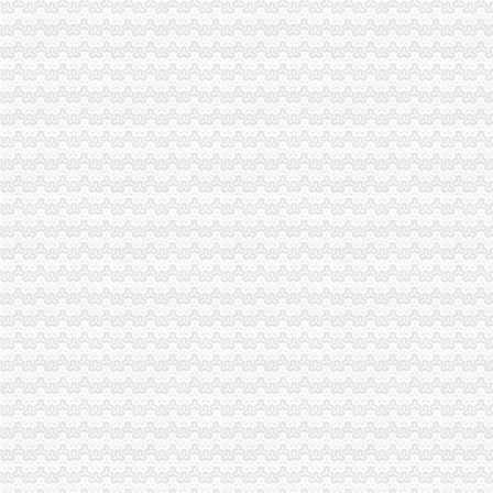
石料开采是否需要办理开采证_破碎机厂家
武汉硚口区会计实账培训机构哪里好-会计从业资格培训-武汉求学快递网
陈家桥办税务登记证
租售转让|公司|重庆市|重庆_新浪新闻
方正证券-资讯
招商银行--四平包装（）2014年年度报告
办事项目：劳的动保障书面审查.doc8页-高清全文免费预览-max文档
晨报万事通_新浪新闻
沙坪坝区办税务登记证流程
单位纳税人、个体工商户、分支机构办理税务登记证的流程
开沙场与开采石场手续_破碎机厂家
注册个公司要多少钱？注册公司流程步骤_更富学院_资讯_更富网
重庆沙坪坝工商**公司注册重庆沙坪坝工商**优惠办理重庆公司注册今
沙坪坝哪里可以办理,沙坪坝哪里能够办理个人无押|价
重庆办税务登记证
求助！！分公司关于办理税务登记证之事-职场人生-广州妈妈论坛
【税务代理】_税务代理公司大全_税务代理价格_顺企网
供应重庆个体工商户如何办理pos机（刷卡机）_重庆POS机_重庆对
重庆市开县南门镇中心小学学校食堂设备（项目编号=开府采购办函〔
10月起重庆全面实施“三证合一”需要的17套材料变1套-经典重
沙坪坝区办税务登记证