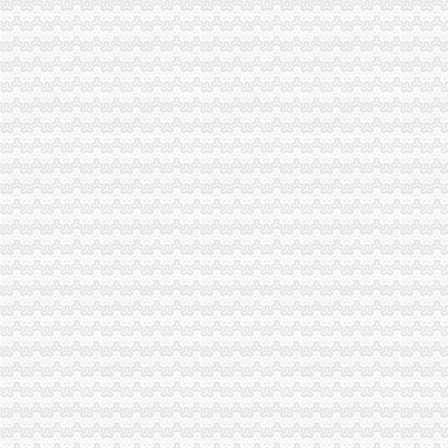
如何办理税务登记证法规-110网
西永办税务登记证
2017年南怎么样注册公司流程及费用
疑惑,办理税务登记证局部收费？？【聊城吧】_百度贴吧
纳税人办理税务登记证后,如发生（）时,应当办理注销税务登记。
钟律师|重庆|重庆市_凤凰资讯
未办理税务登记证判裁案例-110网
新桥办税务登记证
恩平发出张“十五证合一”营业执照-南方都市报·奥一网
安徽省国土资源厅信息公开
2016项目云南电网有限责任公司楚雄供电局牟定供电有限公司办公生产
2015年度日常关联交易预计公告_深康佳A(000016)
往来港澳通行证申办-商务-北京市大兴区人民网站
童家桥办税务登记证
新消息！济南26家企业被取消生猪定点屠宰资格
金融街：公开发行2009年第一期公司券募集说明书摘要_股票频道_
沙坪坝童家桥附近工商代办公司营业执照_重庆工商注册_重庆列表网
荣昌县税务登记证办理_列表网
当月办税务登记证,当月需要报税吗?-竹西财务社的日志-网易博客
双碑办税务登记证
长沙装修火锅店哪家专业？