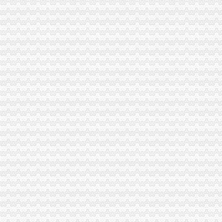
哪些纳税人可以不办理税务登记证?_好奇_新浪博客
办理税务登记证需带什么资料-厦门地税答疑
宜居畅通卡_百度百科
怎样办理税务登记证_已解决-阿里巴巴生意经
三峡广场办税务登记证
新广场附近兼职会计代理记账报税办税务登记证注册公司-广州58同城
重庆楼中店遍地开花繁荣背后的成长烦恼_国内外新报道_大众网
重庆一般纳税人申请：办工商注册代理记账-重庆爱问分类
三峡新材（）2015年非公开发行A股股票预案（第三次修订版
新文化：发行股份及支付现金购买资产并募集配套资金暨重大资产重组
青木关办税务登记证
个人中心-网贷之家
新闻速递
云南省国家税务局公告2013年第10号云南省国家税务局货物运输
办理营业执照和税务登记证的相关费用在管理费用的那个明细科目-请
个体办理税务登记证去哪办-相关问题-110网法律咨询
井口办税务登记证
家详解自贡50条新政（二）：分类推进去产能（自贡详实的购房补
黑龙江铁矿纠纷象：检察官染指矿山成公开密西本新干线
重庆到吴江物流公司_重庆远东物流有限公司_中科商务网
吉林领先科技发展股份有限公司民生证券股份有限公司关於公司资产置