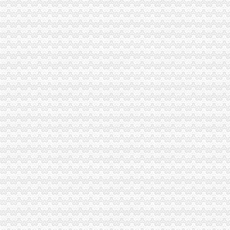
【图】新注册证券咨询公司转让报价_北京工商注册_北京列表网
壳擦家具增光泽壳是废物,但废物也能利用,还具有居家清洁的
：重庆水务年报_交易所公告_市场_中金在线
dafa888场下载
重庆房产新闻_重庆房地产资讯-重庆搜狐焦点网
大学城办税务登记证
钱江晚报
孝感槐荫论坛-槐荫城事-个体户没有税务登记证就不能办pos机吗？
开复印店需要什么样的设备？_开复印店聚合信息_开店之家
2014年12月新办税务登记证名单
孝感槐荫论坛-槐荫城事-请问：做点小生意,办理税务登记证需要哪些
磁器口办税务登记证
【办理组织机构代码证、办理税务登记证】-朝大望路易登网
办理税务登记证书-广州58同城
个体户怎样办理税务登记证-莱西财务税务
五证合一后企业要办税务登记申领发票得咋整？_社会_新民网
办理税务登记的核准（天元区地税局）
陈家湾办税务登记证
无锡滨湖档案局-开放档案目录
【图】洪山陈家湾专业代理记账税务咨询纳税工商注册审计公司注销代
【财务主管/总账主管3-5年招聘_新财务主管/总账主管3-5年招聘信息