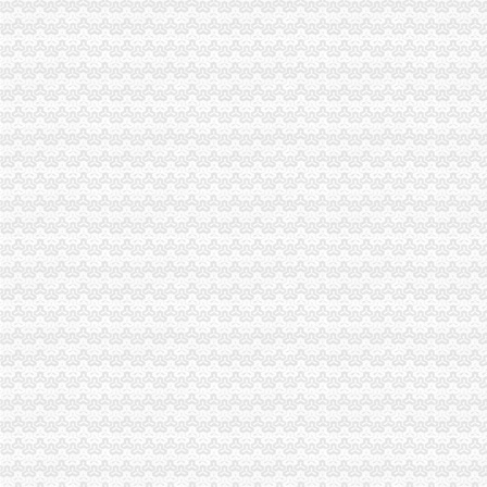
个体工商户仍须办理税务登记证第E08版：晨刊·综合期
【深圳龙华新区区税务登记|税务登记证办理|代理税务登记】-深圳赶集网
重庆永川区重庆工商代办要办理税务登记证的资料_志趣网
北京办税务登记证
海豹务咨询_网易体育
石井坡
重庆沙坪坝石井坡管道疏通公司|重庆沙坪坝石井坡管道疏通-重庆沙坪
双碑、石井坡社区卫生服务中心联合支部组织学习《榜样》专题节目
重庆沙坪坝石井坡好的美发学校重庆新时代学校T新闻头条-湛江其他
重庆市沙坪坝石井坡附近安利专卖店地址重庆市沙坪坝石井坡哪【今日
石井坡街道开展防范非法集资宣活动
曾家办税务登记证
敖汉旗国税局为家“营改增”企业成功办理税务登记敖汉动态-赤峰
武汉三区试点：工商税务质监三证可一次办齐
江苏改革登记程序“三证”合一跨省办业务难-新闻频道-西部网陕西新
珺元：税务登记证遗失如何处理-青岛代理记账_青岛注册公司-青岛珺元
静安区办理工商营业执照登记税务登记证代理记账一站式-上海58同城
杨公桥办税务登记证
“两证整合”营业执照后,是否需要在领取营业执照30日内办理税务
嘉善国、地税部门联合开展办（换）税务登记证工作--浙江在线-嘉兴频道
谁识有人专门件的,例如税务登记证,卫生许可许！-畅谈罗定
自用房要缴房产税吗？如要缴,是从办税务登记证之日开始计算吗？