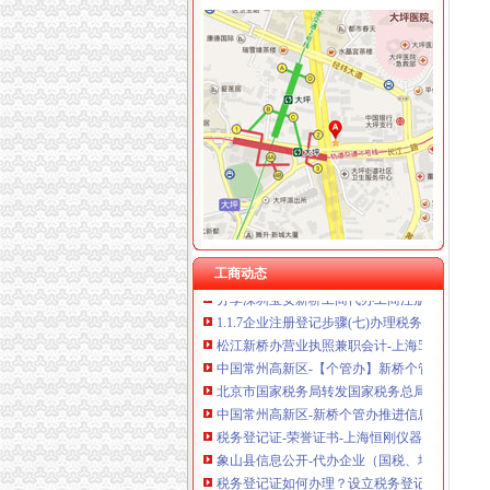
新桥办税务登记证
分类广告_新浪新闻
分类广告_资讯频道_凤凰网
高要重点项目（工作）监督况专栏
关于统一换发税务登记证件公告
11月7日广西广西城建咨询有限公司玉林市福
【上海新桥税务登记|税务登记证办理|代理税务
关于统一换发税务登记证件公告
【常州新桥税务登记|税务登记证办理|代理税务
工商动态
分享深圳宝安新桥工商代办工商注册流程-兴义
1.1.7企业注册登记步骤(七)办理税务登记-shu
松江新桥办营业执照兼职会计-上海58同城
中国常州高新区-【个管办】新桥个管办对国地
北京市国家税务局转发国家税务总局关于金融
中国常州高新区-新桥个管办推进信息管税工作
税务登记证-荣誉证书-上海恒刚仪器仪表有限公
象山县信息公开-代办企业（国税、地税）税务
税务登记证如何办理？设立税务登记应提供的证
今日早报