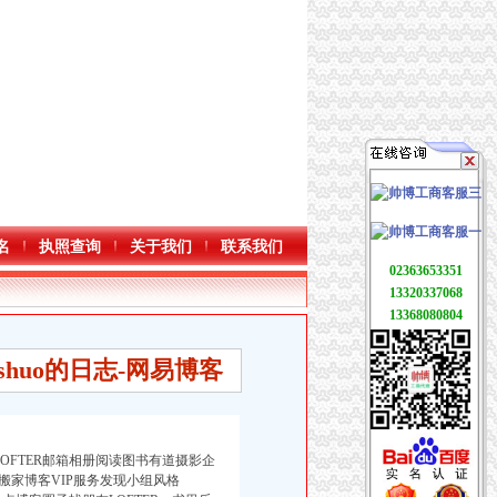
名
执照查询
关于我们
联系我们
02363653351
13320337068
13368080804
shuo的日志-网易博客
闻LOFTER邮箱相册阅读图书有道摄影企
家博客VIP服务发现小组风格