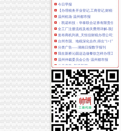
【办理税务开业登记,工商登记,财税咨询,代理记
温州机场·温州都市报
：凯诺科技：华泰联合证券有限责任公司关于
全工厂注册流程及相关费用详解-我爱铺网
发布商机列表_天恒信财税办理公司注册,代理记
台州市国、地税深化合作,得出“1+1”三种答案_
分类广告-----湖南日报数字报刊
我在新桥沁园这边做餐饮怎样办理工商执照_百
温州仲裁委员会公告·温州都市报
分类广告_新浪新闻
天津新会里装修
家电修理店怎么开？-【设计本有问必答】
注册公司税务登记流程及费用.pdf
上海海外公司注册：2016注册公司好的选择-上
无锡市场：南长区五爱路代办公司证件税务登
《税务知识大全》
代理记账_常州银通代理记账价格|代理记账_常
北京市门头沟区为民服务中心
800元起优惠注册各区公司批增值税-上海58同城
分类广告_资讯频道_凤凰网
温州店面装饰哪家效果好？_商场装修|一起网装