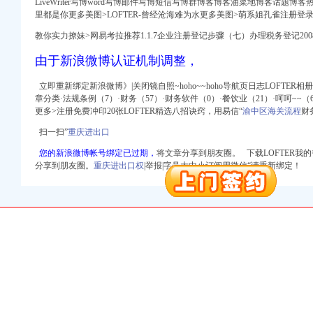
LiveWriter写博word写博邮件写博短信写博群博客博客油菜地博客话题博
里都是你更多美图>LOFTER-曾经沧海难为水更多美图>萌系姐孔雀注册登
册）
教你实力撩妹>网易考拉推荐1.1.7企业注册登记步骤（七）办理税务登记2008-02-1
注册）
由于新浪微博认证机制调整，
出口权）
权）
立即重新绑定新浪微博》|关闭镜自照~hoho~~hoho导航页日志LOFTER
章分类·法规条例（7）·财务（57）·财务软件（0）·餐饮业（21）·呵呵~~（6
（工商注册）
更多>注册免费冲印20张LOFTER精选八招诀窍，用易信“
渝中区海关流程
财
 渝江 （工商注册）
扫一扫”
重庆进出口
您的新浪微博帐号绑定已过期，
将文章分享到朋友圈。 下载LOFTER我的书|
分享到朋友圈。
重庆进出口权
|举报|字号大中小订阅用微信“请重新绑定！
册）
注册）
出口权）
权）
（工商注册）
 渝江 （工商注册）