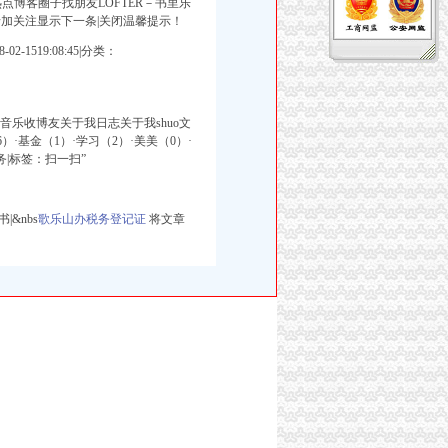
客热点博客圈子找朋友LOFTER－书里乐
录加关注显示下一条|关闭温馨提示！
519:08:45|分类：
相册音乐收博友关于我日志关于我shuo文
）·基金（1）·学习（2）·美美（0）·
务|标签：扫一扫”
&nbs
歌乐山办税务登记证
将文章