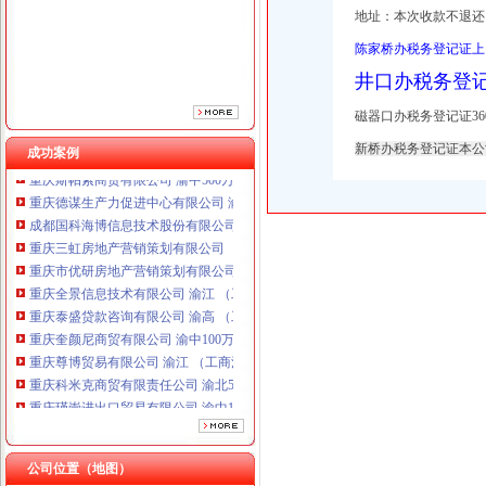
重庆市优研房地产营销策划有限公司
地址：本次收款不退还
重庆全景信息技术有限公司 渝江 （工商注册）
重庆泰盛贷款咨询有限公司 渝高 （工商注册）
陈家桥办税务登记证上
重庆奎颜尼商贸有限公司 渝中100万 （工商注册）
井口办税务登
重庆尊博贸易有限公司 渝江 （工商注册）
重庆科米克商贸有限责任公司 渝北50万 （工商注册）
磁器口办税务登记证360
重庆瑾崇进出口贸易有限公司 渝中100万 （进出口权）
新桥办税务登记证本公
成功案例
重庆斯帕索商贸有限公司 渝中500万 （进出口权）
重庆德谋生产力促进中心有限公司 渝大10万 （工商注册）
成都国科海博信息技术股份有限公司重庆分公司 渝江 （工商注册）
重庆三虹房地产营销策划有限公司
重庆市优研房地产营销策划有限公司
重庆全景信息技术有限公司 渝江 （工商注册）
重庆泰盛贷款咨询有限公司 渝高 （工商注册）
重庆奎颜尼商贸有限公司 渝中100万 （工商注册）
重庆尊博贸易有限公司 渝江 （工商注册）
重庆科米克商贸有限责任公司 渝北50万 （工商注册）
重庆瑾崇进出口贸易有限公司 渝中100万 （进出口权）
重庆斯帕索商贸有限公司 渝中500万 （进出口权）
重庆德谋生产力促进中心有限公司 渝大10万 （工商注册）
成都国科海博信息技术股份有限公司重庆分公司 渝江 （工商注册）
公司位置（地图）