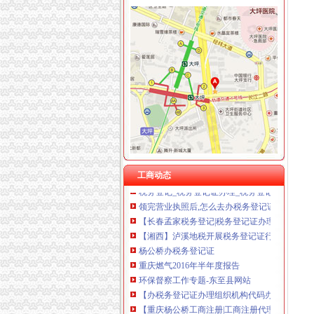
石井坡
重庆沙坪坝石井坡化妆学校排名重庆新时代学校
重庆石井坡写字楼出租_重庆石井坡写字楼出售
好的！！！！！！【石井坡小学吧】_百度贴吧
重庆市沙坪坝区石井坡铸造加工厂_重庆市_沙
沙坪坝石井坡俊峰香格里拉品质洋房出售,重庆
曾家办税务登记证
我想办税务登记证,我是摊位,可以吗-110网免
工商动态
税务登记_税务登记证办理_税务登记证年检_税
领完营业执照后,怎么去办税务登记证？_搜狐财
【长春孟家税务登记|税务登记证办理|代理税务
【湘西】泸溪地税开展税务登记证行动_税务频
杨公桥办税务登记证
重庆燃气2016年半年度报告
环保督察工作专题-东至县网站
【办税务登记证办理组织机构代码办理刻章营
【重庆杨公桥工商注册|工商注册代理|工商注册
用税务登记证可以办吗-法邦网专题