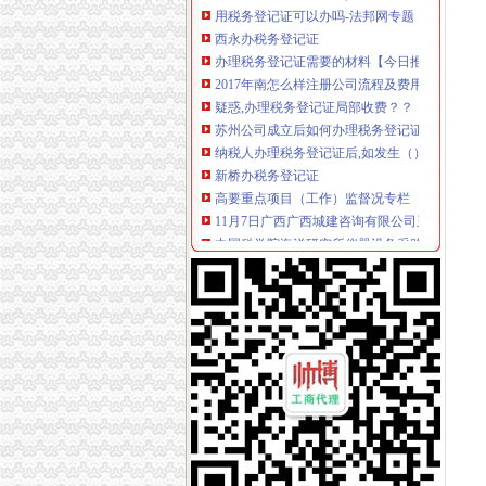
西永办税务登记证
办理税务登记证需要的材料【今日推荐网-青岛工
2017年南怎么样注册公司流程及费用
疑惑,办理税务登记证局部收费？？【聊城吧】
苏州公司成立后如何办理税务登记证-阿里巴巴
纳税人办理税务登记证后,如发生（）时,应当
新桥办税务登记证
高要重点项目（工作）监督况专栏
11月7日广西广西城建咨询有限公司玉林市福
中国科学院海洋研究所仪器设备采购项目（第
沪培训班借名校招牌蒙人至少有40家冒牌培训
信息广告__都市_温商网
童家桥办税务登记证
【重庆税务登记证审核】_重庆列表网
已开店,想办税务登记证询问需要那些手续-淮安
合伙制企业办理税务登记证是否缴纳印花税？-
办税务登记证需要哪些手续【阿拉善吧】_百度
栖霞建设_招股说明书
双碑办税务登记证
石家庄新华区办理税务登记证的材料和步骤-爱
在东莞开奶茶店,需要办理哪营业执照和卫生许