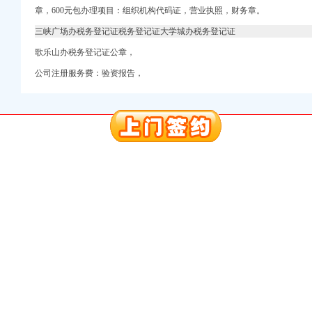
章，600元包办理项目：组织机构代码证，营业执照，财务章。
三峡广场办税务登记证税务登记证大学城办税务登记证
册）
歌乐山办税务登记证公章，
注册）
公司注册服务费：验资报告，
出口权）
权）
（工商注册）
 渝江 （工商注册）
册）
注册）
出口权）
权）
（工商注册）
 渝江 （工商注册）