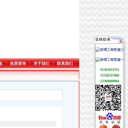
名
执照查询
关于我们
联系我们
02363653351
13320337068
13368080804