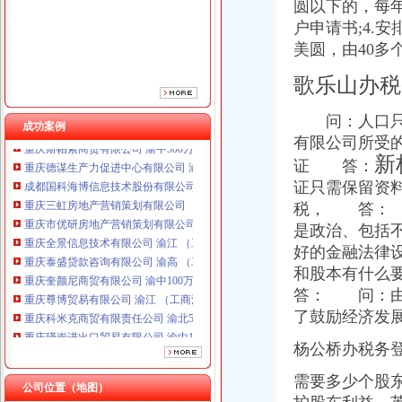
重庆市优研房地产营销策划有限公司
圆以下的，每年维
重庆全景信息技术有限公司 渝江 （工商注册）
户申请书;4.
重庆泰盛贷款咨询有限公司 渝高 （工商注册）
美圆，由40多
重庆奎颜尼商贸有限公司 渝中100万 （工商注册）
重庆尊博贸易有限公司 渝江 （工商注册）
歌乐山办
重庆科米克商贸有限责任公司 渝北50万 （工商注册）
重庆瑾崇进出口贸易有限公司 渝中100万 （进出口权）
问：人口只有
成功案例
重庆斯帕索商贸有限公司 渝中500万 （进出口权）
有限公司所受
重庆德谋生产力促进中心有限公司 渝大10万 （工商注册）
新
证 答：
成都国科海博信息技术股份有限公司重庆分公司 渝江 （工商注册）
证只需保留资
重庆三虹房地产营销策划有限公司
税，
答：
重庆市优研房地产营销策划有限公司
重庆全景信息技术有限公司 渝江 （工商注册）
是政治、包括
重庆泰盛贷款咨询有限公司 渝高 （工商注册）
好的金融法律
重庆奎颜尼商贸有限公司 渝中100万 （工商注册）
和股本有什么
重庆尊博贸易有限公司 渝江 （工商注册）
答： 问：由
重庆科米克商贸有限责任公司 渝北50万 （工商注册）
了鼓励经济发展
重庆瑾崇进出口贸易有限公司 渝中100万 （进出口权）
重庆斯帕索商贸有限公司 渝中500万 （进出口权）
杨公桥办税务
重庆德谋生产力促进中心有限公司 渝大10万 （工商注册）
成都国科海博信息技术股份有限公司重庆分公司 渝江 （工商注册）
需要多少个股
公司位置（地图）