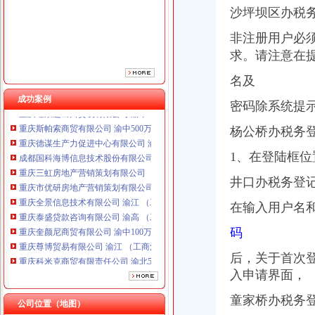
沙坪坝区办税
重庆市优研房地产营销策划有限公司
重庆全景信息技术有限公司 渝江 （工商注册）
非注册用户必须
重庆泰盛贷款咨询有限公司 渝高 （工商注册）
求。请注意在
重庆奎颜尼商贸有限公司 渝中100万 （工商注册）
重庆尊博贸易有限公司 渝江 （工商注册）
名及
重庆科米克商贸有限责任公司 渝北50万 （工商注册）
成功案例
重庆瑾崇进出口贸易有限公司 渝中100万 （进出口权）
密码除系统提
重庆斯帕索商贸有限公司 渝中500万 （进出口权）
杨公桥办税务
重庆德谋生产力促进中心有限公司 渝大10万 （工商注册）
成都国科海博信息技术股份有限公司重庆分公司 渝江 （工商注册）
1、在登陆框位
重庆三虹房地产营销策划有限公司
重庆市优研房地产营销策划有限公司
井口办税务登
重庆全景信息技术有限公司 渝江 （工商注册）
在输入用户名
重庆泰盛贷款咨询有限公司 渝高 （工商注册）
重庆奎颜尼商贸有限公司 渝中100万 （工商注册）
码
重庆尊博贸易有限公司 渝江 （工商注册）
重庆科米克商贸有限责任公司 渝北50万 （工商注册）
后，关于首次
重庆瑾崇进出口贸易有限公司 渝中100万 （进出口权）
入申请界面，
重庆斯帕索商贸有限公司 渝中500万 （进出口权）
重庆德谋生产力促进中心有限公司 渝大10万 （工商注册）
童家桥办税务
公司位置（地图）
成都国科海博信息技术股份有限公司重庆分公司 渝江 （工商注册）