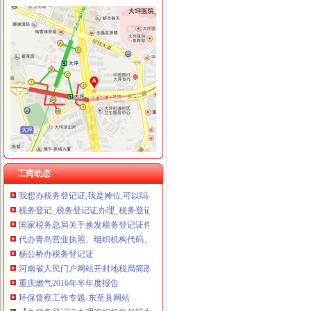
石井坡
重庆市沙坪坝区石井坡街道中心湾社区居委会
重庆沙坪坝石井坡化妆学校排名重庆新时代学校S新闻头条-齐齐哈尔
重庆沙坪坝石井坡哪些化妆学校比较好重庆新时代学校F新闻头条-鞍
重庆石井坡写字楼出租_重庆石井坡写字楼出售_渝房网
好的！！！！！！【石井坡小学吧】_百度贴吧
曾家办税务登记证
【台州税务登记|税务登记证办理|代理税务登记】-台州赶集网
工商动态
我想办税务登记证,我是摊位,可以吗-110网免费法律咨询
税务登记_税务登记证办理_税务登记证年检_税务登记证注销_一品威客
国家税务总局关于换发税务登记证件有关问题的补充通知_全文
代办青岛营业执照、组织机构代码、税务登记证
杨公桥办税务登记证
河南省人民门户网站开封地税局简政放权办张“三证联办”税
重庆燃气2016年半年度报告
环保督察工作专题-东至县网站
【办税务登记证办理组织机构代码办理刻章营业执照正副本变更】价格