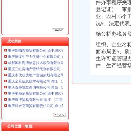
件办事程序受
重庆市优研房地产营销策划有限公司
登记证
）—审
重庆全景信息技术有限公司 渝江 （工商注册）
重庆泰盛贷款咨询有限公司 渝高 （工商注册）
业、农村15
重庆奎颜尼商贸有限公司 渝中100万 （工商注册）
况9、法定代
重庆尊博贸易有限公司 渝江 （工商注册）
杨公桥办税务
重庆科米克商贸有限责任公司 渝北50万 （工商注册）
重庆瑾崇进出口贸易有限公司 渝中100万 （进出口权）
成功案例
组织、企业名
重庆斯帕索商贸有限公司 渝中500万 （进出口权）
面布局图5、
重庆德谋生产力促进中心有限公司 渝大10万 （工商注册）
生许可证管理
成都国科海博信息技术股份有限公司重庆分公司 渝江 （工商注册）
重庆三虹房地产营销策划有限公司
件、生产经营
重庆市优研房地产营销策划有限公司
重庆全景信息技术有限公司 渝江 （工商注册）
重庆泰盛贷款咨询有限公司 渝高 （工商注册）
重庆奎颜尼商贸有限公司 渝中100万 （工商注册）
重庆尊博贸易有限公司 渝江 （工商注册）
重庆科米克商贸有限责任公司 渝北50万 （工商注册）
重庆瑾崇进出口贸易有限公司 渝中100万 （进出口权）
重庆斯帕索商贸有限公司 渝中500万 （进出口权）
重庆德谋生产力促进中心有限公司 渝大10万 （工商注册）
成都国科海博信息技术股份有限公司重庆分公司 渝江 （工商注册）
公司位置（地图）