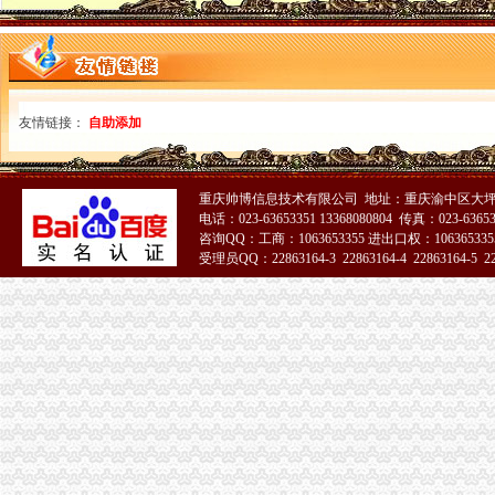
关于印发《2014年郴州市“民生100工程”考核指标报送要求和验收标
临川区2014年秋季小学招生实施方案--中国临川网
[公告]重庆钢铁：详式权益变动报告书-[中财网]
陈家桥办税务登记证
租售转让|公司|重庆市|重庆_新浪新闻
重庆燃气：2016年年度报告_搜狐财经_搜狐网
友情链接：
自助添加
方正证券-资讯
沙坪坝区陈家桥院电子摄像监控系统招标公告-中国采招网
2015年太仓学区划分标准-家居装修互动问答
重庆帅博信息技术有限公司 地址：重庆渝中区大坪
沙坪坝区办税务登记证流程
电话：023-63653351 13368080804 传真：023-6365
单位纳税人、个体工商户、分支机构办理税务登记证的流程
咨询QQ：工商：1063653355 进出口权：1063653355
受理员QQ：22863164-3 22863164-4 22863164-5 228
开沙场与开采石场手续_破碎机厂家
百业网_为企业,做推广
51La
卫生执照公司_卫生执照厂家_公司黄页-阿里巴巴
2017年公司注册流程-法律快车公司法
重庆办税务登记证
已办税务登记证且未达起征点的个体工商户-税务答疑
求助！！分公司关于办理税务登记证之事-职场人生-广州妈妈论坛
社保所涉及的相关惠民政策办事指南
办理税务登记证需要什么材料_搜指南
证件办理-地税局-办理税务登记证
沙坪坝区办税务登记证