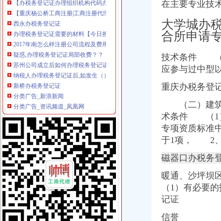
【重庆杨公桥工商注册|工商注册代理|工商注册代办】-重庆赶集网
在主要专业技
西永办税务登记证
大学城办
办理税务登记证需要的材料【今日推荐网-青岛工商/税务/财务】
2017年南怎么样注册公司流程及费用
合所申请专
疑惑,办理税务登记证局部收费？？【聊城吧】_百度贴吧
苏州公司成立后如何办理税务登记证-阿里巴巴专栏
技术条件 （
纳税人办理税务登记证后,如发生（）时,应当办理注销税务登记。
应参与过中型
新桥办税务登记证
分类广告_新浪新闻
重庆办税务登
分类广告_资讯频道_凤凰网
（二）建筑装
高要重点项目（工作）监督况专栏
术条件 （1
11月7日广西广西城建咨询有限公司玉林市福绵区新桥联片农村饮水安
中国科学院海洋研究所仪器设备采购项目（第十九批）的招标公告
专项资质标准中
童家桥办税务登记证
于1项，
2、
【重庆税务登记证审核】_重庆列表网
磁器口办税务
已开店,想办税务登记证询问需要那些手续-淮安市地方税务局-淮网-
合伙制企业办理税务登记证是否缴纳印花税？-高顿网校
暖通、
沙坪坝
办税务登记证需要哪些手续【阿拉善吧】_百度贴吧
（1）有必要
栖霞建设_招股说明书
记证
双碑办税务登记证
石家庄新华区办理税务登记证的材料和步骤-爱喇叭网
信誉
办理税务登记证需要那些材料？-久久信息网