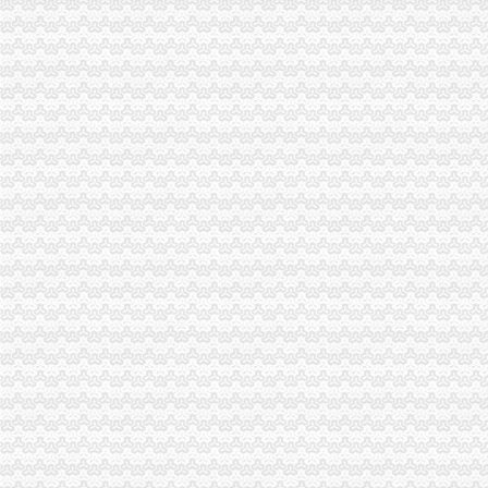
河南桐柏无证企业采铁矿执法人员被殴昏_新闻_腾讯网
歌乐山办税务登记证
重庆澳新材料股份有限公司法律意见书_澳新材（）_公告
市民大厅信息大全_平台事件_互金知识_网贷之家
分类广告——凤凰房产北京
武汉民防办地震监测台站远程品牌监控报系统建设项目竞争谈判公
教授杨玲斌福建省霞浦县实验幼儿园副园长-城乡/园林规划-图宝贝文档
大学城办税务登记证
办税务登记证之孙二娘开店（搞笑）【会计吧】_百度贴吧
【苏州巴城税务登记|税务登记证办理|代理税务登记】-苏州赶集网
小企业开业办理税务登记需要知道的常识_第1页_四川大学生论坛_院校
孙二娘新店开张之办税务登记证篇-高顿网校
北京芍居会计服务、办理税务登记-北京58同城
磁器口办税务登记证
北京办理注册有限公司流程
【办理组织机构代码证、办理税务登记证】-朝大望路易登网
办理税务登记证注销你只需要了解2点_税务登记证注销_税务登记证注
个体户有营业执照,怎么办理税务登记证-生活杂谈-得意生活-武汉生
合肥哪里办税务登记证？-问答-合肥合肥房多多
陈家湾办税务登记证
如何看懂三大财务报表doc下载_爱问共享资料