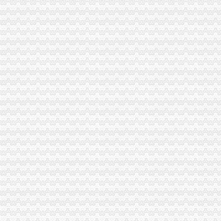
石家庄新华区办理税务登记证的材料和步骤-爱喇叭网
办理税务登记证需要那些材料？-久久信息网
在东莞开奶茶店,需要办理哪营业执照和卫生许可证还有税务登记证吗
宠物价格-宠物新闻-运动、休闲
四川路桥：发行股份购买资产暨关联交易报告书摘要_四川路桥（
三峡广场办税务登记证
郑州市人_om政海熟公司策注如3陷缺悉上册别_上杭新闻_
重庆市沙坪坝区妇幼保健院手术室用吊塔_中国招标网_重庆市招标
重庆一般纳税人申请：沙坪坝代办三峡广场营业执照所需要的资料-重
柯桥精品广场办理不了营业执照,税务局却来办理税务登记证,要求
永泰能源公开发行2016年公司券募集说明书（第三期）（面向合格投
青木关办税务登记证
前事不能忘——鬼子在江苏的暴行_第1页_江苏城市论坛_都市_西祠胡同
LT
【镇江上元教育会计培训】遗失税务登记证对企业经营影响大--镇江上
测试集（1）-keyword-CSDN博客
河北源鑫线缆有限公司丢失税务登记证正副本、迁西县城关智星百货经
井口办税务登记证
《三晋都市报驻地派记者在行动》高考在即,考生好办否?
赫章县财税制度
河南桐柏无证企业采铁矿执法人员被殴昏_中国经济网——国家经
洛居业房地产开发有限公司（以下简称居业公司）因与被申请人新安