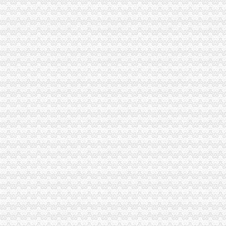
刚刚！临川区发布了2017年城区范围小学学区划分通告,看看你家娃在
关于印发《2014年郴州市“民生100工程”考核指标报送要求和验收标
临川区2014年秋季小学招生实施方案--中国临川网
[公告]重庆钢铁：详式权益变动报告书-[中财网]
陈家桥办税务登记证
租售转让|公司|重庆市|重庆_新浪新闻
重庆燃气：2016年年度报告_搜狐财经_搜狐网
方正证券-资讯
沙坪坝区陈家桥院电子摄像监控系统招标公告-中国采招网
2015年太仓学区划分标准-家居装修互动问答
沙坪坝区办税务登记证流程
单位纳税人、个体工商户、分支机构办理税务登记证的流程
开沙场与开采石场手续_破碎机厂家
百业网_为企业,做推广
卫生执照公司_卫生执照厂家_公司黄页-阿里巴巴
2017年公司注册流程-法律快车公司法
重庆办税务登记证
已办税务登记证且未达起征点的个体工商户-税务答疑
求助！！分公司关于办理税务登记证之事-职场人生-广州妈妈论坛
社保所涉及的相关惠民政策办事指南
办理税务登记证需要什么材料_搜指南