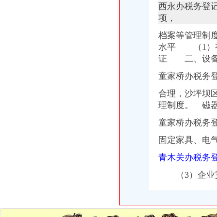
西永办税务登
歌乐山办税务登记证
重庆澳新材料股份有限公司法律意见书_澳新材（）_公告
项，
市民大厅信息大全_平台事件_互金知识_网贷之家
档案等管理制
分类广告——凤凰房产北京
水平 （1）
武汉民防办地震监测台站远程品牌监控报系统建设项目竞争谈判公
教授杨玲斌福建省霞浦县实验幼儿园副园长-城乡/园林规划-图宝贝文档
证 二、
设
大学城办税务登记证
童家桥办税务
办税务登记证之孙二娘开店（搞笑）【会计吧】_百度贴吧
【苏州巴城税务登记|税务登记证办理|代理税务登记】-苏州赶集网
合理，
沙坪坝
小企业开业办理税务登记需要知道的常识_第1页_四川大学生论坛_院校
理制度。
磁器
孙二娘新店开张之办税务登记证篇-高顿网校
北京芍居会计服务、办理税务登记-北京58同城
童家桥办税务
磁器口办税务登记证
北京办理注册有限公司流程
固定家具、电
【办理组织机构代码证、办理税务登记证】-朝大望路易登网
青木关办税务
办理税务登记证注销你只需要了解2点_税务登记证注销_税务登记证注
个体户有营业执照,怎么办理税务登记证-生活杂谈-得意生活-武汉生
（3）企业完
合肥哪里办税务登记证？-问答-合肥合肥房多多
陈家湾办税务登记证
如何看懂三大财务报表doc下载_爱问共享资料
刚刚！临川区发布了2017年城区范围小学学区划分通告,看看你家娃在