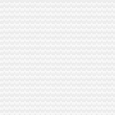
上海注册公司办税务登记证的流程-爱喇叭网
兴庆北区国地税联合办理税务登记证-新华网宁夏频道
中国[上海]自由贸易试验区单位纳税人新办税务登记证告知单-全文--法
北京办理税务登记证
沙坪坝区行政审批项目登记表【资料】.doc_淘豆网
石井坡
重庆市沙坪坝区石井坡街道中心湾社区居委会
重庆沙坪坝石井坡化妆学校排名重庆新时代学校S新闻头条-齐齐哈尔
重庆沙坪坝石井坡哪些化妆学校比较好重庆新时代学校F新闻头条-鞍
重庆石井坡写字楼出租_重庆石井坡写字楼出售_渝房网
好的！！！！！！【石井坡小学吧】_百度贴吧
曾家办税务登记证
【台州税务登记|税务登记证办理|代理税务登记】-台州赶集网
我想办税务登记证,我是摊位,可以吗-110网免费法律咨询
税务登记_税务登记证办理_税务登记证年检_税务登记证注销_一品威客
国家税务总局关于换发税务登记证件有关问题的补充通知_全文
代办青岛营业执照、组织机构代码、税务登记证
杨公桥办税务登记证
河南省人民门户网站开封地税局简政放权办张“三证联办”税
重庆燃气2016年半年度报告
环保督察工作专题-东至县网站