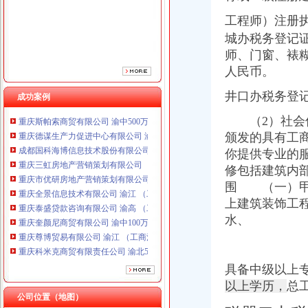
重庆市优研房地产营销策划有限公司
工程师）注册
重庆全景信息技术有限公司 渝江 （工商注册）
重庆泰盛贷款咨询有限公司 渝高 （工商注册）
城办税务登记
重庆奎颜尼商贸有限公司 渝中100万 （工商注册）
师、门窗、裱
重庆尊博贸易有限公司 渝江 （工商注册）
人民币。
重庆科米克商贸有限责任公司 渝北50万 （工商注册）
重庆瑾崇进出口贸易有限公司 渝中100万 （进出口权）
井口办税务登
成功案例
重庆斯帕索商贸有限公司 渝中500万 （进出口权）
（2）社会信
重庆德谋生产力促进中心有限公司 渝大10万 （工商注册）
成都国科海博信息技术股份有限公司重庆分公司 渝江 （工商注册）
颁发的具有工
重庆三虹房地产营销策划有限公司
你提供专业的
重庆市优研房地产营销策划有限公司
修包括建筑内
重庆全景信息技术有限公司 渝江 （工商注册）
围 （一）甲
重庆泰盛贷款咨询有限公司 渝高 （工商注册）
上建筑装饰工
重庆奎颜尼商贸有限公司 渝中100万 （工商注册）
水、
重庆尊博贸易有限公司 渝江 （工商注册）
重庆科米克商贸有限责任公司 渝北50万 （工商注册）
重庆瑾崇进出口贸易有限公司 渝中100万 （进出口权）
重庆斯帕索商贸有限公司 渝中500万 （进出口权）
具备中级以上
重庆德谋生产力促进中心有限公司 渝大10万 （工商注册）
以上学历，
总
成都国科海博信息技术股份有限公司重庆分公司 渝江 （工商注册）
公司位置（地图）