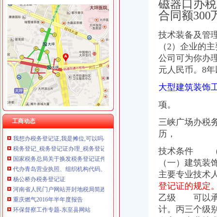
磁器口办
合同额30
技术装备及管
（2）企业的
石井坡
重庆市沙坪坝区石井坡街道中心湾社区居委会
公司可为你办
重庆沙坪坝石井坡化妆学校排名重庆新时代学校S新闻头条-齐齐哈尔
元人民币。8
重庆沙坪坝石井坡哪些化妆学校比较好重庆新时代学校F新闻头条-鞍
大型建筑装饰
重庆石井坡写字楼出租_重庆石井坡写字楼出售_渝房网
好的！！！！！！【石井坡小学吧】_百度贴吧
项。
曾家办税务登记证
【台州税务登记|税务登记证办理|代理税务登记】-台州赶集网
三峡广场办税
工商动态
我想办税务登记证,我是摊位,可以吗-110网免费法律咨询
历，
税务登记_税务登记证办理_税务登记证年检_税务登记证注销_一品威客
国家税务总局关于换发税务登记证件有关问题的补充通知_全文
技术条件 （
代办青岛营业执照、组织机构代码、税务登记证
（一）建筑装饰
杨公桥办税务登记证
主要专业技术
河南省人民门户网站开封地税局简政放权办张“三证联办”税
登记证的规定
重庆燃气2016年半年度报告
乙级 可以承
环保督察工作专题-东至县网站
计。丙三个级
【办税务登记证办理组织机构代码办理刻章营业执照正副本变更】价格