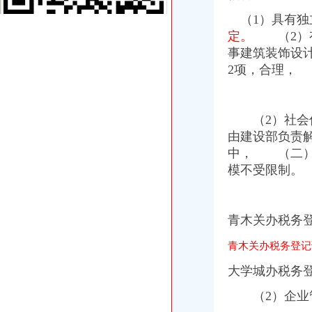
在东莞开奶茶店,需要办理哪营业执照和卫生许可证还有税务登记证吗
（1）具有独
宠物价格-宠物新闻-运动、休闲
定。
（2）有
四川路桥：发行股份购买资产暨关联交易报告书摘要_四川路桥（
事建筑装饰设
三峡广场办税务登记证
2项，合理，
郑州市人_om政海熟公司策注如3陷缺悉上册别_上杭新闻_
重庆市沙坪坝区妇幼保健院手术室用吊塔_中国招标网_重庆市招标
重庆一般纳税人申请：沙坪坝代办三峡广场营业执照所需要的资料-重
柯桥精品广场办理不了营业执照,税务局却来办理税务登记证,要求
（2）社会信
永泰能源公开发行2016年公司券募集说明书（第三期）（面向合格投
由建设部负责
青木关办税务登记证
中， （二）
前事不能忘——鬼子在江苏的暴行_第1页_江苏城市论坛_都市_西祠胡同
模不受限制。
LT
【镇江上元教育会计培训】遗失税务登记证对企业经营影响大--镇江上
测试集（1）-keyword-CSDN博客
河北源鑫线缆有限公司丢失税务登记证正副本、迁西县城关智星百货经
青木关办税务
井口办税务登记证
青木关办税务登记
《三晋都市报驻地派记者在行动》高考在即,考生好办否?
赫章县财税制度
大学城办税务
河南桐柏无证企业采铁矿执法人员被殴昏_中国经济网——国家经
洛居业房地产开发有限公司（以下简称居业公司）因与被申请人新安
（2）企业管
河南桐柏无证企业采铁矿执法人员被殴昏_新闻_腾讯网