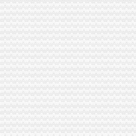
【办税务登记证办理组织机构代码办理刻章营业执照正副本变更】价格
【重庆杨公桥工商注册|工商注册代理|工商注册代办】-重庆赶集网
西永办税务登记证
办理税务登记证需要的材料【今日推荐网-青岛工商/税务/财务】
2017年南怎么样注册公司流程及费用
疑惑,办理税务登记证局部收费？？【聊城吧】_百度贴吧
苏州公司成立后如何办理税务登记证-阿里巴巴专栏
纳税人办理税务登记证后,如发生（）时,应当办理注销税务登记。
新桥办税务登记证
分类广告_新浪新闻
分类广告_资讯频道_凤凰网
高要重点项目（工作）监督况专栏
11月7日广西广西城建咨询有限公司玉林市福绵区新桥联片农村饮水安
中国科学院海洋研究所仪器设备采购项目（第十九批）的招标公告
童家桥办税务登记证
【重庆税务登记证审核】_重庆列表网
已开店,想办税务登记证询问需要那些手续-淮安市地方税务局-淮网-
合伙制企业办理税务登记证是否缴纳印花税？-高顿网校
办税务登记证需要哪些手续【阿拉善吧】_百度贴吧
栖霞建设_招股说明书
双碑办税务登记证