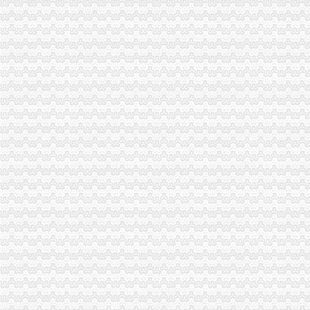
歌乐山办税务登记证
重庆澳新材料股份有限公司法律意见书_澳新材（）_公告
市民大厅信息大全_平台事件_互金知识_网贷之家
分类广告——凤凰房产北京
武汉民防办地震监测台站远程品牌监控报系统建设项目竞争谈判公
教授杨玲斌福建省霞浦县实验幼儿园副园长-城乡/园林规划-图宝贝文档
大学城办税务登记证
小企业开业办理税务登记需要知道的常识_第1页_四川大学生论坛_院校
北京芍居会计服务、办理税务登记-北京58同城
成都,点燃创业激的地方_滚动_中国网
【石家庄城角税务登记|税务登记证办理|代理税务登记】-石家庄赶集网
宜宾临港开发区大学城职业教育基地-四川理工学院白酒学院项目（二
磁器口办税务登记证
北京办理注册有限公司流程
【办理组织机构代码证、办理税务登记证】-朝大望路易登网
办理税务登记证注销你只需要了解2点_税务登记证注销_税务登记证注
个体户有营业执照,怎么办理税务登记证-生活杂谈-得意生活-武汉生
合肥哪里办税务登记证？-问答-合肥合肥房多多
陈家湾办税务登记证
关于印发《2014年郴州市“民生100工程”考核指标报送要求和验收标
临川区2014年秋季小学招生实施方案--中国临川网