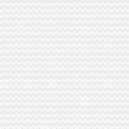
中国[上海]自由贸易试验区单位纳税人新办税务登记证告知单-全文--法
北京办理税务登记证
沙坪坝区行政审批项目登记表【资料】.doc_淘豆网
WJF008出纳实务:公司注册之如何办理税务登记证?—在线播放—优
石井坡
重庆沙坪坝石井坡化妆学校排名重庆新时代学校S新闻头条-齐齐哈尔
重庆石井坡写字楼出租_重庆石井坡写字楼出售_渝房网
好的！！！！！！【石井坡小学吧】_百度贴吧
重庆市沙坪坝区石井坡铸造加工厂_重庆市_沙坪坝区_企业在线
沙坪坝石井坡俊峰香格里拉品质洋房出售,重庆沙坪坝磁器口俊峰香
曾家办税务登记证
我想办税务登记证,我是摊位,可以吗-110网免费法律咨询
税务登记_税务登记证办理_税务登记证年检_税务登记证注销_一品威客
领完营业执照后,怎么去办税务登记证？_搜狐财经_搜狐网
【长春孟家税务登记|税务登记证办理|代理税务登记】-长春赶集网
【湘西】泸溪地税开展税务登记证行动_税务频道_红网
杨公桥办税务登记证
重庆燃气2016年半年度报告
环保督察工作专题-东至县网站
【办税务登记证办理组织机构代码办理刻章营业执照正副本变更】价格
【重庆杨公桥工商注册|工商注册代理|工商注册代办】-重庆赶集网