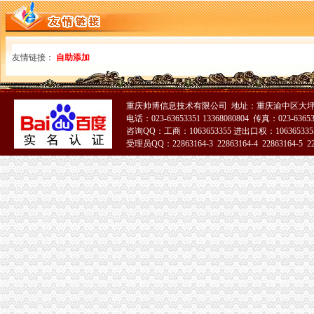
重庆澳新材料股份有限公司法律意见书_澳新材（）_公告
市民大厅信息大全_平台事件_互金知识_网贷之家
分类广告——凤凰房产北京
武汉民防办地震监测台站远程品牌监控报系统建设项目竞争谈判公
友情链接：
自助添加
教授杨玲斌福建省霞浦县实验幼儿园副园长-城乡/园林规划-图宝贝文档
大学城办税务登记证
小企业开业办理税务登记需要知道的常识_第1页_四川大学生论坛_院校
重庆帅博信息技术有限公司 地址：重庆渝中区大坪
北京芍居会计服务、办理税务登记-北京58同城
电话：023-63653351 13368080804 传真：023-6365
成都,点燃创业激的地方_滚动_中国网
咨询QQ：工商：1063653355 进出口权：1063653355
【石家庄城角税务登记|税务登记证办理|代理税务登记】-石家庄赶集网
受理员QQ：22863164-3 22863164-4 22863164-5 228
宜宾临港开发区大学城职业教育基地-四川理工学院白酒学院项目（二
51La
磁器口办税务登记证
北京办理注册有限公司流程
【办理组织机构代码证、办理税务登记证】-朝大望路易登网
办理税务登记证注销你只需要了解2点_税务登记证注销_税务登记证注
个体户有营业执照,怎么办理税务登记证-生活杂谈-得意生活-武汉生
合肥哪里办税务登记证？-问答-合肥合肥房多多
陈家湾办税务登记证
关于印发《2014年郴州市“民生100工程”考核指标报送要求和验收标
临川区2014年秋季小学招生实施方案--中国临川网
[公告]重庆钢铁：详式权益变动报告书-[中财网]
北京密云