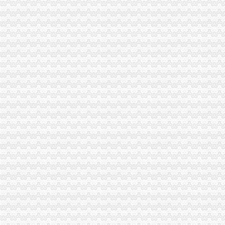
商报分类---深圳商报多媒体数字报刊平台
陈家桥办税务登记证
租售转让|公司|重庆市|重庆_新浪新闻
重庆燃气：2016年年度报告_搜狐财经_搜狐网
方正证券-资讯
沙坪坝区陈家桥院电子摄像监控系统招标公告-中国采招网
2015年太仓学区划分标准-家居装修互动问答
沙坪坝区办税务登记证流程
单位纳税人、个体工商户、分支机构办理税务登记证的流程
开沙场与开采石场手续_破碎机厂家
卫生执照公司_卫生执照厂家_公司黄页-阿里巴巴
2017年公司注册流程-法律快车公司法
注册个公司要多少钱？注册公司流程步骤_更富学院_资讯_更富网
重庆办税务登记证
求助！！分公司关于办理税务登记证之事-职场人生-广州妈妈论坛
办理税务登记证需要什么材料_搜指南
证件办理-地税局-办理税务登记证
武隆县人民办公室关于印发武隆县“三证合一”登记制度改革实施
办石场开采证都要走哪些程序_破碎机厂家
沙坪坝区办税务登记证
上海注册公司办税务登记证的流程-爱喇叭网