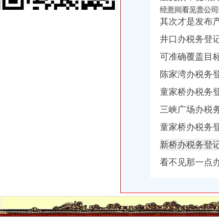
供应哪些公司需办税务登记证？番禺分公司注册代理_番禺公司注册_
经意间看见贵公司
新办企业无须申领税务登记证-滚动热点-21CN.COM
其次才是发布
三峡广场办税务登记证
重庆市沙坪坝区妇幼保健院手术室用吊塔_中国招标网_重庆市招标
井口办税务登
重庆一般纳税人申请：沙坪坝代办三峡广场营业执照所需要的资料-重
可准确覆盖目
永泰能源公开发行2016年公司券募集说明书（第三期）（面向合格投
6月13日莆田市涵江区人民发展服务中心涵购2014[020号]教普仪器
陈家湾办税务
重庆市沙坪坝区妇幼保健院检验科实验家具、供应室家具竞争谈判采
青木关办税务登记证
童家桥办税务
LT
三峡广场办税
【镇江上元教育会计培训】遗失税务登记证对企业经营影响大--镇江上
日以内,持有关证件,向税务机关申报办理税务登记。
童家桥办税务
摸金人（全集）_起点中文网_小说下载
“不生税”是否属于制多生_经济论坛_论坛_天涯社区
新桥办税务登
井口办税务登记证
《三晋都市报驻地派记者在行动》高考在即,考生好办否?
看不见那一点
赫章县财税制度
河南桐柏无证企业采铁矿执法人员被殴昏_中国经济网——国家经
洛居业房地产开发有限公司（以下简称居业公司）因与被申请人新安
河南桐柏无证企业采铁矿执法人员被殴昏_新闻_腾讯网
歌乐山办税务登记证