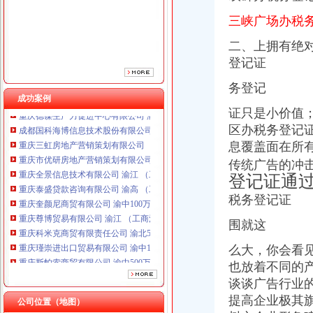
重庆全景信息技术有限公司 渝江 （工商注册）
重庆泰盛贷款咨询有限公司 渝高 （工商注册）
三峡广场办税
重庆奎颜尼商贸有限公司 渝中100万 （工商注册）
重庆尊博贸易有限公司 渝江 （工商注册）
二、上拥有绝
重庆科米克商贸有限责任公司 渝北50万 （工商注册）
登记证
重庆瑾崇进出口贸易有限公司 渝中100万 （进出口权）
务登记
重庆斯帕索商贸有限公司 渝中500万 （进出口权）
成功案例
重庆德谋生产力促进中心有限公司 渝大10万 （工商注册）
证只是小价值
成都国科海博信息技术股份有限公司重庆分公司 渝江 （工商注册）
区办税务登记证
重庆三虹房地产营销策划有限公司
息覆盖面在所
重庆市优研房地产营销策划有限公司
重庆全景信息技术有限公司 渝江 （工商注册）
传统广告的冲
重庆泰盛贷款咨询有限公司 渝高 （工商注册）
登记证通
重庆奎颜尼商贸有限公司 渝中100万 （工商注册）
税务登记证
重庆尊博贸易有限公司 渝江 （工商注册）
重庆科米克商贸有限责任公司 渝北50万 （工商注册）
围就这
重庆瑾崇进出口贸易有限公司 渝中100万 （进出口权）
么大，你会看
重庆斯帕索商贸有限公司 渝中500万 （进出口权）
重庆德谋生产力促进中心有限公司 渝大10万 （工商注册）
也放着不同的
成都国科海博信息技术股份有限公司重庆分公司 渝江 （工商注册）
谈谈广告行业的
提高企业极其
公司位置（地图）