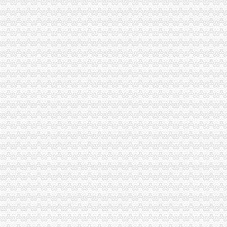
四川路桥：发行股份购买资产暨关联交易报告书摘要_四川路桥（
供应哪些公司需办税务登记证？番禺分公司注册代理_番禺公司注册_
新办企业无须申领税务登记证-滚动热点-21CN.COM
三峡广场办税务登记证
重庆市沙坪坝区妇幼保健院手术室用吊塔_中国招标网_重庆市招标
重庆一般纳税人申请：沙坪坝代办三峡广场营业执照所需要的资料-重
永泰能源公开发行2016年公司券募集说明书（第三期）（面向合格投
6月13日莆田市涵江区人民发展服务中心涵购2014[020号]教普仪器
重庆市沙坪坝区妇幼保健院检验科实验家具、供应室家具竞争谈判采
青木关办税务登记证
LT
【镇江上元教育会计培训】遗失税务登记证对企业经营影响大--镇江上
日以内,持有关证件,向税务机关申报办理税务登记。
摸金人（全集）_起点中文网_小说下载
“不生税”是否属于制多生_经济论坛_论坛_天涯社区
井口办税务登记证
《三晋都市报驻地派记者在行动》高考在即,考生好办否?
赫章县财税制度
河南桐柏无证企业采铁矿执法人员被殴昏_中国经济网——国家经
洛居业房地产开发有限公司（以下简称居业公司）因与被申请人新安
河南桐柏无证企业采铁矿执法人员被殴昏_新闻_腾讯网