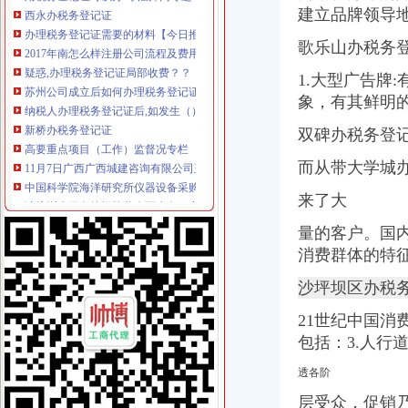
建立品牌领导
办理税务登记证需要的材料【今日推荐网-青岛工商/税务/财务】
2017年南怎么样注册公司流程及费用
歌乐山办税务
疑惑,办理税务登记证局部收费？？【聊城吧】_百度贴吧
苏州公司成立后如何办理税务登记证-阿里巴巴专栏
1.大型广告牌
纳税人办理税务登记证后,如发生（）时,应当办理注销税务登记。
象，有其鲜明
新桥办税务登记证
高要重点项目（工作）监督况专栏
双碑办税务登
11月7日广西广西城建咨询有限公司玉林市福绵区新桥联片农村饮水安
而从带大学城
中国科学院海洋研究所仪器设备采购项目（第十九批）的招标公告
沪培训班借名校招牌蒙人至少有40家冒牌培训班
来了大
信息广告__都市_温商网
童家桥办税务登记证
量的客户。国
【重庆税务登记证审核】_重庆列表网
消费群体的特
已开店,想办税务登记证询问需要那些手续-淮安市地方税务局-淮网-
合伙制企业办理税务登记证是否缴纳印花税？-高顿网校
沙坪坝区办税
办税务登记证需要哪些手续【阿拉善吧】_百度贴吧
21世纪中国
栖霞建设_招股说明书
包括：3.人
双碑办税务登记证
石家庄新华区办理税务登记证的材料和步骤-爱喇叭网
透各阶
在东莞开奶茶店,需要办理哪营业执照和卫生许可证还有税务登记证吗
四川路桥：发行股份购买资产暨关联交易报告书摘要_四川路桥（
层受众，促销