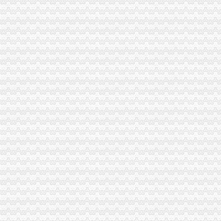
[公告]重庆钢铁：详式权益变动报告书-[中财网]
北京密云
商报分类---深圳商报多媒体数字报刊平台
陈家桥办税务登记证
租售转让|公司|重庆市|重庆_新浪新闻
重庆燃气：2016年年度报告_搜狐财经_搜狐网
方正证券-资讯
沙坪坝区陈家桥院电子摄像监控系统招标公告-中国采招网
2015年太仓学区划分标准-家居装修互动问答
沙坪坝区办税务登记证流程
单位纳税人、个体工商户、分支机构办理税务登记证的流程
开沙场与开采石场手续_破碎机厂家
卫生执照公司_卫生执照厂家_公司黄页-阿里巴巴
2017年公司注册流程-法律快车公司法
注册个公司要多少钱？注册公司流程步骤_更富学院_资讯_更富网
重庆办税务登记证
求助！！分公司关于办理税务登记证之事-职场人生-广州妈妈论坛
办理税务登记证需要什么材料_搜指南
证件办理-地税局-办理税务登记证
武隆县人民办公室关于印发武隆县“三证合一”登记制度改革实施
办石场开采证都要走哪些程序_破碎机厂家
沙坪坝区办税务登记证