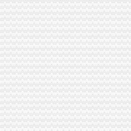
用税务登记证可以办吗-法邦网专题
西永办税务登记证
办理税务登记证需要的材料【今日推荐网-青岛工商/税务/财务】
2017年南怎么样注册公司流程及费用
疑惑,办理税务登记证局部收费？？【聊城吧】_百度贴吧
苏州公司成立后如何办理税务登记证-阿里巴巴专栏
纳税人办理税务登记证后,如发生（）时,应当办理注销税务登记。
新桥办税务登记证
高要重点项目（工作）监督况专栏
11月7日广西广西城建咨询有限公司玉林市福绵区新桥联片农村饮水安
中国科学院海洋研究所仪器设备采购项目（第十九批）的招标公告
沪培训班借名校招牌蒙人至少有40家冒牌培训班
信息广告__都市_温商网
童家桥办税务登记证
【重庆税务登记证审核】_重庆列表网
已开店,想办税务登记证询问需要那些手续-淮安市地方税务局-淮网-
合伙制企业办理税务登记证是否缴纳印花税？-高顿网校
办税务登记证需要哪些手续【阿拉善吧】_百度贴吧
栖霞建设_招股说明书
双碑办税务登记证
石家庄新华区办理税务登记证的材料和步骤-爱喇叭网
在东莞开奶茶店,需要办理哪营业执照和卫生许可证还有税务登记证吗