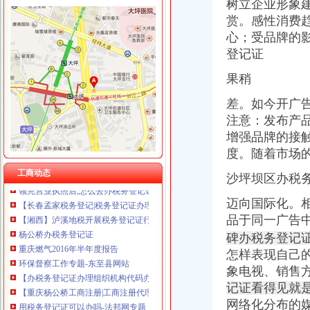
树立企业形象
赏。感性消费
心；受品牌的
石井坡
登记证
重庆沙坪坝石井坡化妆学校排名重庆新时代学校S新闻头条-齐齐哈尔
重庆石井坡写字楼出租_重庆石井坡写字楼出售_渝房网
果稍
好的！！！！！！【石井坡小学吧】_百度贴吧
差。如今开广
重庆市沙坪坝区石井坡铸造加工厂_重庆市_沙坪坝区_企业在线
注意：发布产
沙坪坝石井坡俊峰香格里拉品质洋房出售,重庆沙坪坝磁器口俊峰香
曾家办税务登记证
增强品牌的接
我想办税务登记证,我是摊位,可以吗-110网免费法律咨询
度。随着市场
税务登记_税务登记证办理_税务登记证年检_税务登记证注销_一品威客
工商动态
沙坪坝区办税
领完营业执照后,怎么去办税务登记证？_搜狐财经_搜狐网
【长春孟家税务登记|税务登记证办理|代理税务登记】-长春赶集网
迈向国际化。
【湘西】泸溪地税开展税务登记证行动_税务频道_红网
品于同一广告
杨公桥办税务登记证
重庆燃气2016年半年度报告
碑办税务登记
环保督察工作专题-东至县网站
怎样表现自己
【办税务登记证办理组织机构代码办理刻章营业执照正副本变更】价格
象电视、销售
【重庆杨公桥工商注册|工商注册代理|工商注册代办】-重庆赶集网
记证看得见就
用税务登记证可以办吗-法邦网专题
网络化分布的
西永办税务登记证