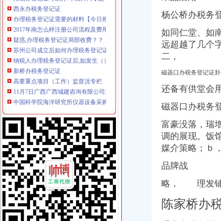
办理税务登记证需要的材料【今日推荐网-青岛工商/税务/财务】
杨公桥办税务
2017年南怎么样注册公司流程及费用
疑惑,办理税务登记证局部收费？？【聊城吧】_百度贴吧
如同仁堂、如南
苏州公司成立后如何办理税务登记证-阿里巴巴专栏
远超越了几个
纳税人办理税务登记证后,如发生（）时,应当办理注销税务登记。
二，
新桥办税务登记证
高要重点项目（工作）监督况专栏
磁器口办税务登记证卦
11月7日广西广西城建咨询有限公司玉林市福绵区新桥联片农村饮水安
中国科学院海洋研究所仪器设备采购项目（第十九批）的招标公告
还备有供堂会
沪培训班借名校招牌蒙人至少有40家冒牌培训班
磁器口办税务登
信息广告__都市_温商网
童家桥办税务登记证
富豪没落，瑞
【重庆税务登记证审核】_重庆列表网
调的展现。饭
已开店,想办税务登记证询问需要那些手续-淮安市地方税务局-淮网-
媒介策略；ｂ
合伙制企业办理税务登记证是否缴纳印花税？-高顿网校
办税务登记证需要哪些手续【阿拉善吧】_百度贴吧
品牌战
栖霞建设_招股说明书
双碑办税务登记证
略， 理发铺
石家庄新华区办理税务登记证的材料和步骤-爱喇叭网
在东莞开奶茶店,需要办理哪营业执照和卫生许可证还有税务登记证吗
陈家桥办
四川路桥：发行股份购买资产暨关联交易报告书摘要_四川路桥（