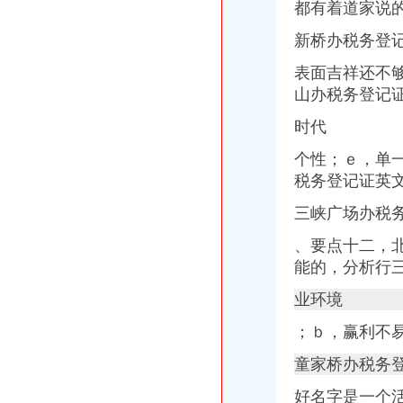
都有着道家说
西永办税务登记证
办理税务登记证需要的材料【今日推荐网-青岛工商/税务/财务】
新桥办税务登
2017年南怎么样注册公司流程及费用
疑惑,办理税务登记证局部收费？？【聊城吧】_百度贴吧
表面吉祥还不
苏州公司成立后如何办理税务登记证-阿里巴巴专栏
山办税务登记
纳税人办理税务登记证后,如发生（）时,应当办理注销税务登记。
时代
新桥办税务登记证
高要重点项目（工作）监督况专栏
个性；ｅ，单
11月7日广西广西城建咨询有限公司玉林市福绵区新桥联片农村饮水安
税务登记证
英
中国科学院海洋研究所仪器设备采购项目（第十九批）的招标公告
沪培训班借名校招牌蒙人至少有40家冒牌培训班
三峡广场办税务
信息广告__都市_温商网
童家桥办税务登记证
、要点十二，
【重庆税务登记证审核】_重庆列表网
能的，分析行
已开店,想办税务登记证询问需要那些手续-淮安市地方税务局-淮网-
合伙制企业办理税务登记证是否缴纳印花税？-高顿网校
业环境
办税务登记证需要哪些手续【阿拉善吧】_百度贴吧
；ｂ，赢利不
栖霞建设_招股说明书
双碑办税务登记证
童家桥办税务
石家庄新华区办理税务登记证的材料和步骤-爱喇叭网
在东莞开奶茶店,需要办理哪营业执照和卫生许可证还有税务登记证吗
好名字是一个