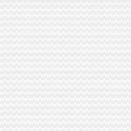
歌乐山办税务登记证
重庆澳新材料股份有限公司法律意见书_澳新材（）_公告
市民大厅信息大全_平台事件_互金知识_网贷之家
分类广告——凤凰房产北京
武汉民防办地震监测台站远程品牌监控报系统建设项目竞争谈判公
教授杨玲斌福建省霞浦县实验幼儿园副园长-城乡/园林规划-图宝贝文档
大学城办税务登记证
小企业开业办理税务登记需要知道的常识_第1页_四川大学生论坛_院校
北京芍居会计服务、办理税务登记-北京58同城
成都,点燃创业激的地方_滚动_中国网
【石家庄城角税务登记|税务登记证办理|代理税务登记】-石家庄赶集网
宜宾临港开发区大学城职业教育基地-四川理工学院白酒学院项目（二
磁器口办税务登记证
北京办理注册有限公司流程
【办理组织机构代码证、办理税务登记证】-朝大望路易登网
个体户有营业执照,怎么办理税务登记证-生活杂谈-得意生活-武汉生
合肥哪里办税务登记证？-问答-合肥合肥房多多
办理税务登记证代码证北京海淀上地-北京58同城
陈家湾办税务登记证
关于印发《2014年郴州市“民生100工程”考核指标报送要求和验收标
临川区2014年秋季小学招生实施方案--中国临川网
[公告]重庆钢铁：详式权益变动报告书-[中财网]