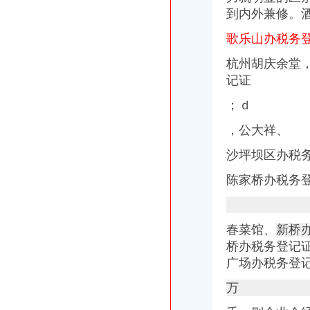
商报分类---深圳商报多媒体数字报刊平台
到内外兼修。
陈家桥办税务登记证
租售转让|公司|重庆市|重庆_新浪新闻
歌乐山办税务
重庆燃气：2016年年度报告_搜狐财经_搜狐网
杭州胡庆余堂
方正证券-资讯
沙坪坝区陈家桥院电子摄像监控系统招标公告-中国采招网
记证
2015年太仓学区划分标准-家居装修互动问答
；ｄ
沙坪坝区办税务登记证流程
单位纳税人、个体工商户、分支机构办理税务登记证的流程
，公大祥、
开沙场与开采石场手续_破碎机厂家
卫生执照公司_卫生执照厂家_公司黄页-阿里巴巴
沙坪坝区办税
2017年公司注册流程-法律快车公司法
陈家桥办税务
注册个公司要多少钱？注册公司流程步骤_更富学院_资讯_更富网
重庆办税务登记证
求助！！分公司关于办理税务登记证之事-职场人生-广州妈妈论坛
证件办理-地税局-办理税务登记证
春菜馆、
新桥
武隆县人民办公室关于印发武隆县“三证合一”登记制度改革实施
桥办税务登记
办石场开采证都要走哪些程序_破碎机厂家
广场办税务登
关于贯彻落实重庆市民办非学历教育培训机构管理暂行办法及配套文件
沙坪坝区办税务登记证
万
上海注册公司办税务登记证的流程-爱喇叭网