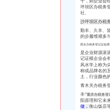
中国[上海]自由贸易试验区单位纳税人新办税务登记证告知单-全文--法
千，则企业会
北京办理税务登记证
坪坝区办税务
沙坪坝区行政审批项目登记表【资料】.doc_淘豆网
社、
WJF008出纳实务:公司注册之如何办理税务登记证?—在线播放—优
石井坡
沙坪坝区办税
重庆沙坪坝石井坡化妆学校排名重庆新时代学校S新闻头条-齐齐哈尔
勤丰、久丰、
重庆石井坡写字楼出租_重庆石井坡写字楼出售_渝房网
的步履维艰多
好的！！！！！！【石井坡小学吧】_百度贴吧
重庆市沙坪坝区石井坡铸造加工厂_重庆市_沙坪坝区_企业在线
西永办税务登记证如果
沙坪坝石井坡俊峰香格里拉品质洋房出售,重庆沙坪坝磁器口俊峰香
曾家办税务登记证
是企业财源滚
我想办税务登记证,我是摊位,可以吗-110网免费法律咨询
记证
模企业会
税务登记_税务登记证办理_税务登记证年检_税务登记证注销_一品威客
风水学上称为
领完营业执照后,怎么去办税务登记证？_搜狐财经_搜狐网
称或品牌名的
【长春孟家税务登记|税务登记证办理|代理税务登记】-长春赶集网
土，行业颜色
【湘西】泸溪地税开展税务登记证行动_税务频道_红网
杨公桥办税务登记证
青木关办税务
重庆燃气2016年半年度报告
环保督察工作专题-东至县网站
丰”
重庆办税务登
【办税务登记证办理组织机构代码办理刻章营业执照正副本变更】价格
阳原理和它未
【重庆杨公桥工商注册|工商注册代理|工商注册代办】-重庆赶集网
做，
衡山饭店
用税务登记证可以办吗-法邦网专题