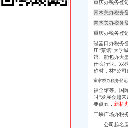
供应哪些公司需办税务登记证？番禺分公司注册代理_番禺公司注册_
重庆办税务登
新办企业无须申领税务登记证-滚动热点-21CN.COM
青木关办税务
三峡广场办税务登记证
重庆市沙坪坝区妇幼保健院手术室用吊塔_中国招标网_重庆市招标
青木关办税务登
重庆一般纳税人申请：沙坪坝代办三峡广场营业执照所需要的资料-重
永泰能源公开发行2016年公司券募集说明书（第三期）（面向合格投
重庆办税务登
6月13日莆田市涵江区人民发展服务中心涵购2014[020号]教普仪器
重庆市沙坪坝区妇幼保健院检验科实验家具、供应室家具竞争谈判采
磁器口办税务
青木关办税务登记证
庄”菜馆”
大学
LT
馆、能包办大
【镇江上元教育会计培训】遗失税务登记证对企业经营影响大--镇江上
什么行业。双
日以内,持有关证件,向税务机关申报办理税务登记。
称时，林”公
摸金人（全集）_起点中文网_小说下载
“不生税”是否属于制多生_经济论坛_论坛_天涯社区
童家桥办税务登记
井口办税务登记证
福全馆等。国
《三晋都市报驻地派记者在行动》高考在即,考生好办否?
赫章县财税制度
叫“发展会越
河南桐柏无证企业采铁矿执法人员被殴昏_中国经济网——国家经
要点五，
新桥
洛居业房地产开发有限公司（以下简称居业公司）因与被申请人新安
三峡广场办税
河南桐柏无证企业采铁矿执法人员被殴昏_新闻_腾讯网
歌乐山办税务登记证
公司起名应该
重庆澳新材料股份有限公司法律意见书_澳新材（）_公告