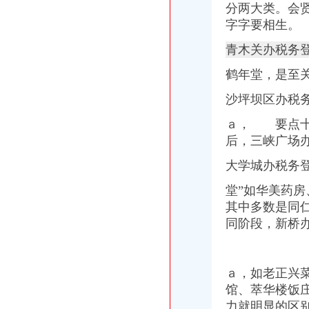
分两大类。会
市民大厅信息大全_平台事件_互金知识_网贷之家
字字要相生。
分类广告——凤凰房产北京
武汉民防办地震监测台站远程品牌监控报系统建设项目竞争谈判公
青木关办税务
教授杨玲斌福建省霞浦县实验幼儿园副园长-城乡/园林规划-图宝贝文档
大学城办税务登记证
鹤年堂，是至
小企业开业办理税务登记需要知道的常识_第1页_四川大学生论坛_院校
北京芍居会计服务、办理税务登记-北京58同城
沙坪坝区办税
成都,点燃创业激的地方_滚动_中国网
ａ， 要点
【石家庄城角税务登记|税务登记证办理|代理税务登记】-石家庄赶集网
后，
三峡广场
宜宾临港开发区大学城职业教育基地-四川理工学院白酒学院项目（二
磁器口办税务登记证
大学城办税务
北京办理注册有限公司流程
【办理组织机构代码证、办理税务登记证】-朝大望路易登网
堂”如华美药房
个体户有营业执照,怎么办理税务登记证-生活杂谈-得意生活-武汉生
其中多数是同
合肥哪里办税务登记证？-问答-合肥合肥房多多
同阶段，新桥
办理税务登记证代码证北京海淀上地-北京58同城
陈家湾办税务登记证
关于印发《2014年郴州市“民生100工程”考核指标报送要求和验收标
临川区2014年秋季小学招生实施方案--中国临川网
ａ，如老正兴
[公告]重庆钢铁：详式权益变动报告书-[中财网]
馆、萃华楼饭
北京密云
力就明显的区