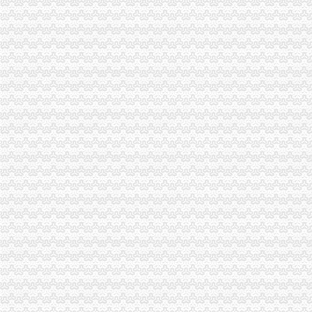
北京密云
商报分类---深圳商报多媒体数字报刊平台
陈家桥办税务登记证
租售转让|公司|重庆市|重庆_新浪新闻
重庆燃气：2016年年度报告_搜狐财经_搜狐网
方正证券-资讯
沙坪坝区陈家桥院电子摄像监控系统招标公告-中国采招网
2015年太仓学区划分标准-家居装修互动问答
沙坪坝区办税务登记证流程
单位纳税人、个体工商户、分支机构办理税务登记证的流程
开沙场与开采石场手续_破碎机厂家
卫生执照公司_卫生执照厂家_公司黄页-阿里巴巴
2017年公司注册流程-法律快车公司法
注册个公司要多少钱？注册公司流程步骤_更富学院_资讯_更富网
重庆办税务登记证
求助！！分公司关于办理税务登记证之事-职场人生-广州妈妈论坛
证件办理-地税局-办理税务登记证
武隆县人民办公室关于印发武隆县“三证合一”登记制度改革实施
办石场开采证都要走哪些程序_破碎机厂家
关于贯彻落实重庆市民办非学历教育培训机构管理暂行办法及配套文件
沙坪坝区办税务登记证