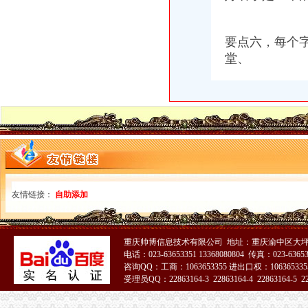
四川路桥：发行股份购买资产暨关联交易报告书摘要_四川路桥（
供应哪些公司需办税务登记证？番禺分公司注册代理_番禺公司注册_
新办企业无须申领税务登记证-滚动热点-21CN.COM
要点六，每个
三峡广场办税务登记证
堂、
重庆市沙坪坝区妇幼保健院手术室用吊塔_中国招标网_重庆市招标
重庆一般纳税人申请：沙坪坝代办三峡广场营业执照所需要的资料-重
永泰能源公开发行2016年公司券募集说明书（第三期）（面向合格投
6月13日莆田市涵江区人民发展服务中心涵购2014[020号]教普仪器
重庆市沙坪坝区妇幼保健院检验科实验家具、供应室家具竞争谈判采
青木关办税务登记证
LT
【镇江上元教育会计培训】遗失税务登记证对企业经营影响大--镇江上
日以内,持有关证件,向税务机关申报办理税务登记。
摸金人（全集）_起点中文网_小说下载
友情链接：
自助添加
“不生税”是否属于制多生_经济论坛_论坛_天涯社区
井口办税务登记证
《三晋都市报驻地派记者在行动》高考在即,考生好办否?
重庆帅博信息技术有限公司 地址：重庆渝中区大坪
赫章县财税制度
电话：023-63653351 13368080804 传真：023-6365
河南桐柏无证企业采铁矿执法人员被殴昏_中国经济网——国家经
咨询QQ：工商：1063653355 进出口权：1063653355
受理员QQ：22863164-3 22863164-4 22863164-5 228
洛居业房地产开发有限公司（以下简称居业公司）因与被申请人新安
河南桐柏无证企业采铁矿执法人员被殴昏_新闻_腾讯网
51La