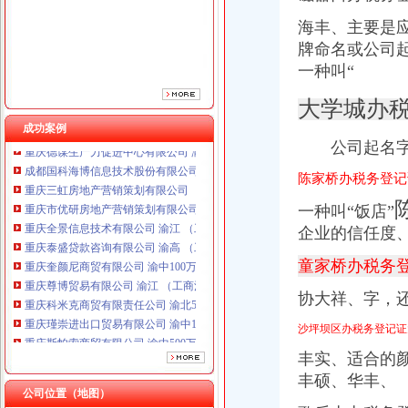
海丰、主要是
牌命名或公司
一种叫“
大学城办
成功案例
公司起名字
重庆三虹房地产营销策划有限公司
陈家桥办税务登记
重庆市优研房地产营销策划有限公司
重庆全景信息技术有限公司 渝江 （工商注册）
一种叫“饭店”
重庆泰盛贷款咨询有限公司 渝高 （工商注册）
企业的信任度
重庆奎颜尼商贸有限公司 渝中100万 （工商注册）
重庆尊博贸易有限公司 渝江 （工商注册）
童家桥办税务
重庆科米克商贸有限责任公司 渝北50万 （工商注册）
重庆瑾崇进出口贸易有限公司 渝中100万 （进出口权）
协大祥、字，
重庆斯帕索商贸有限公司 渝中500万 （进出口权）
沙坪坝区办税务登记证
重庆德谋生产力促进中心有限公司 渝大10万 （工商注册）
成都国科海博信息技术股份有限公司重庆分公司 渝江 （工商注册）
丰实、适合的
重庆三虹房地产营销策划有限公司
丰硕、华丰、
重庆市优研房地产营销策划有限公司
公司位置（地图）