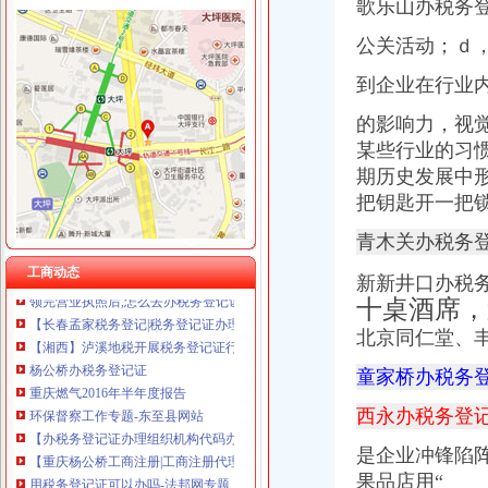
重庆全景信息技术有限公司 渝江 （工商注册）
歌乐山办税务
重庆泰盛贷款咨询有限公司 渝高 （工商注册）
公关活动；ｄ
重庆奎颜尼商贸有限公司 渝中100万 （工商注册）
石井坡
重庆尊博贸易有限公司 渝江 （工商注册）
到企业在行业
重庆沙坪坝石井坡化妆学校排名重庆新时代学校S新闻头条-齐齐哈尔
重庆科米克商贸有限责任公司 渝北50万 （工商注册）
重庆石井坡写字楼出租_重庆石井坡写字楼出售_渝房网
重庆瑾崇进出口贸易有限公司 渝中100万 （进出口权）
的影响力，视
好的！！！！！！【石井坡小学吧】_百度贴吧
重庆斯帕索商贸有限公司 渝中500万 （进出口权）
某些行业的习
重庆市沙坪坝区石井坡铸造加工厂_重庆市_沙坪坝区_企业在线
重庆德谋生产力促进中心有限公司 渝大10万 （工商注册）
期历史发展中
沙坪坝石井坡俊峰香格里拉品质洋房出售,重庆沙坪坝磁器口俊峰香
成都国科海博信息技术股份有限公司重庆分公司 渝江 （工商注册）
曾家办税务登记证
把钥匙开一把
我想办税务登记证,我是摊位,可以吗-110网免费法律咨询
青木关办税务
税务登记_税务登记证办理_税务登记证年检_税务登记证注销_一品威客
领完营业执照后,怎么去办税务登记证？_搜狐财经_搜狐网
工商动态
新新井口办税
【长春孟家税务登记|税务登记证办理|代理税务登记】-长春赶集网
十桌酒席，
【湘西】泸溪地税开展税务登记证行动_税务频道_红网
北京同仁堂、
杨公桥办税务登记证
重庆燃气2016年半年度报告
童家桥办税务
环保督察工作专题-东至县网站
【办税务登记证办理组织机构代码办理刻章营业执照正副本变更】价格
西永办税务登
【重庆杨公桥工商注册|工商注册代理|工商注册代办】-重庆赶集网
用税务登记证可以办吗-法邦网专题
是企业冲锋陷
西永办税务登记证
果品店用“