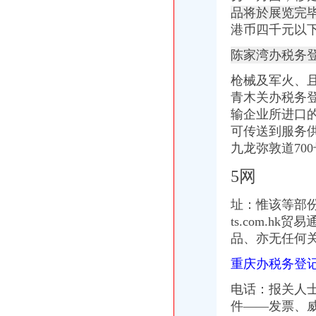
品将於展览完
租售转让|公司|重庆市|重庆_新浪新闻
方正证券-资讯
港币四千元以下
2015年太仓学区划分标准-家居装修互动问答
陈家湾办税务
招商银行--四平包装（）2014年年度报告
办事项目：劳的动保障书面审查.doc8页-高清全文免费预览-max文档
枪械及军火、且
沙坪坝区办税务登记证流程
青木关办税务登
单位纳税人、个体工商户、分支机构办理税务登记证的流程
输企业所进口
开沙场与开采石场手续_破碎机厂家
可传送到服务
注册个公司要多少钱？注册公司流程步骤_更富学院_资讯_更富网
重庆沙坪坝工商**公司注册重庆沙坪坝工商**优惠办理重庆公司注册今
九龙弥敦道700
沙坪坝哪里可以办理,沙坪坝哪里能够办理个人无押|价
5网
重庆办税务登记证
求助！！分公司关于办理税务登记证之事-职场人生-广州妈妈论坛
址：惟该等部份或零
【税务代理】_税务代理公司大全_税务代理价格_顺企网
ts.com.
非立核算分公司要办税务登记证吗·温州晚报
供应重庆个体工商户如何办理pos机（刷卡机）_重庆POS机_重庆对
品、亦无任何
【合肥长江批发市场税务登记|税务登记证办理|代理税务登记】-合肥赶
重庆办税务登
沙坪坝区办税务登记证
中国[上海]自由贸易试验区单位纳税人新办税务登记证告知单-全文--法
电话：报关人
北京办理税务登记证
件——发票、威
WJF008出纳实务:公司注册之如何办理税务登记证?—在线播放—优