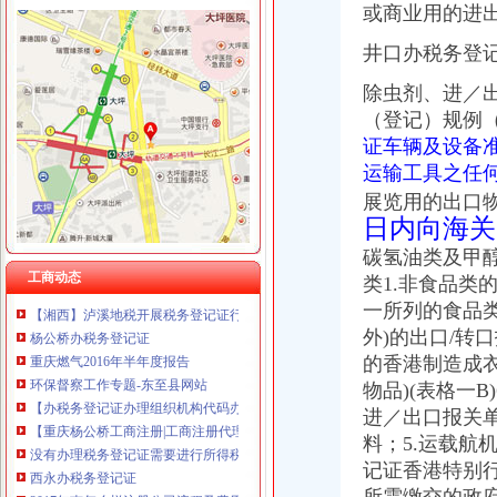
或商业用的进
重庆奎颜尼商贸有限公司 渝中100万 （工商注册）
石井坡
重庆尊博贸易有限公司 渝江 （工商注册）
井口办税务登
重庆沙坪坝石井坡化妆学校排名重庆新时代学校S新闻头条-齐齐哈尔
重庆科米克商贸有限责任公司 渝北50万 （工商注册）
沙坪坝石井坡：取缔违建猪场百姓拍手称好-今日重庆-华龙网
重庆瑾崇进出口贸易有限公司 渝中100万 （进出口权）
除虫剂、进／
【重庆石井坡临时招聘网_临时招聘信息】-重庆智联招聘
重庆斯帕索商贸有限公司 渝中500万 （进出口权）
（登记）规例
18岁女孩手机软件叫车黄泥塝到石井坡竟上了绕城高速_新浪新闻
重庆德谋生产力促进中心有限公司 渝大10万 （工商注册）
证车辆及设备准
重庆市沙坪坝区石井坡小学排名合理吗？-我要搜学网
成都国科海博信息技术股份有限公司重庆分公司 渝江 （工商注册）
曾家办税务登记证
运输工具之任
我想办税务登记证,我是摊位,可以吗-110网免费法律咨询
展览用的出口
税务登记_税务登记证办理_税务登记证年检_税务登记证注销_一品威客
日内向海关
领完营业执照后,怎么去办税务登记证？_搜狐财经_搜狐网
碳氢油类及甲
【长春孟家税务登记|税务登记证办理|代理税务登记】-长春赶集网
工商动态
类1.非食品类
【湘西】泸溪地税开展税务登记证行动_税务频道_红网
杨公桥办税务登记证
一所列的食品类
重庆燃气2016年半年度报告
外)的出口/转口
环保督察工作专题-东至县网站
的香港制造成衣
【办税务登记证办理组织机构代码办理刻章营业执照正副本变更】价格
物品)(表格一B
【重庆杨公桥工商注册|工商注册代理|工商注册代办】-重庆赶集网
进／出口报关
没有办理税务登记证需要进行所得税年度汇算清缴吗-实务综合-学会
料；5.运载
西永办税务登记证
记证
香港特别
2017年南怎么样注册公司流程及费用
疑惑,办理税务登记证局部收费？？【聊城吧】_百度贴吧