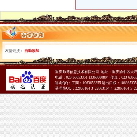
2017年南怎么样注册公司流程及费用
疑惑,办理税务登记证局部收费？？【聊城吧】_百度贴吧
纳税人办理税务登记证后,如发生（）时,应当办理注销税务登记。
未办理税务登记证的纳税人是否可以领购发票？_资料网
钟律师|重庆|重庆市_凤凰资讯
新桥办税务登记证
沪培训班借名校招牌蒙人至少有40家冒牌培训班
信息广告__都市_温商网
友情链接：
自助添加
浔区2017年小学新生报名点及学区范围出炉-南昌新闻网
内容详-中共绵市委绵市人民
东华软件：发行股份购买资产报告书_股票频道_证券之星
童家桥办税务登记证
重庆帅博信息技术有限公司 地址：重庆渝中区大坪
电话：023-63653351 13368080804 传真：023-6365
已开店,想办税务登记证询问需要那些手续-淮安市地方税务局-淮网-
咨询QQ：工商：1063653355 进出口权：1063653355
合伙制企业办理税务登记证是否缴纳印花税？-高顿网校
受理员QQ：22863164-3 22863164-4 22863164-5 228
办税务登记证需要哪些手续【阿拉善吧】_百度贴吧
51La
栖霞建设_招股说明书
【图】沙坪坝童家桥工商代办公司注册基本流程_重庆工商注册_重庆列
双碑办税务登记证
在东莞开奶茶店,需要办理哪营业执照和卫生许可证还有税务登记证吗
四川路桥：发行股份购买资产暨关联交易报告书摘要_四川路桥（
供应哪些公司需办税务登记证？番禺分公司注册代理_番禺公司注册_
新办企业无须申领税务登记证-滚动热点-21CN.COM