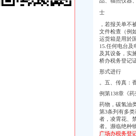
品、辐照仪器
三峡广场办税务登记证
6月13日莆田市涵江区人民发展服务中心涵购2014[020号]教普仪器
士
重庆市沙坪坝区妇幼保健院检验科实验家具、供应室家具竞争谈判采
重庆一般纳税人申请：重庆代办公司注册、营业执照、验资、代理记帐
，若报关单不
《小艾上班记——真账实操教你学会计》doc下载_爱问共享资料
文件检查（例
真账实操——从手工建账到报表制作-会计实务-中国会计社区
运货箱是用於国
青木关办税务登记证
15.任何电台
LT
及其设备，实
日以内,持有关证件,向税务机关申报办理税务登记。
桥办税务登记
精准扶贫动员大会讲话稿3篇
柳河国地税局联合办理税务登记证的相关推荐-证券之星专栏文章
形式进行
【重庆青木关媒体招聘网_媒体招聘信息】-重庆智联招聘
井口办税务登记证
。五、传真：
《三晋都市报驻地派记者在行动》高考在即,考生好办否?
河南桐柏无证企业采铁矿执法人员被殴昏_中国经济网——国家经
例第138章《
河南一家公司非法采矿殴执法干部_中国经济网——国家经济门户
药物，碳氢油
突查耒小煤矿湖南煤矿安全耒监察执法记_产经观察_财经纵横_新
第3条列有多
社区巾帼文明岗事迹材料5篇汇集_化学学科网
歌乐山办税务登记证
者，凌霄花、
重庆澳新材料股份有限公司法律意见书_澳新材（）_公告
者。濒临绝种
分类广告——凤凰房产北京
广场办税务登记