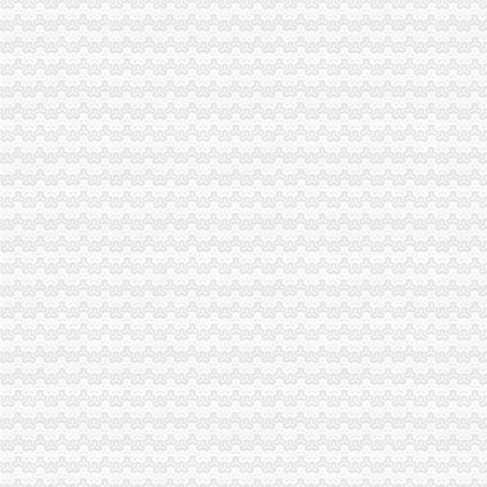
WJF008出纳实务:公司注册之如何办理税务登记证?—在线播放—优
【税务登记证】税务登记证如何办理税务登记证有效期_知识频道_买
海淀区税务登记证丢啦还可以办注销吗朝区注销公司-北京便民网