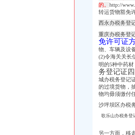
长力股份：2008年年度报告_股票频道_证券之星
的。
http://www
今日滚动新闻_腾讯新闻中心
转运货物豁免
重庆公司注册_重庆注册公司_重庆代办注册公司_重庆代理公司注册-qd
大学城办税务登记证
西永办税务登
【石家庄城角税务登记|税务登记证办理|代理税务登记】-石家庄赶集网
钱江晚报
重庆办税务登
【厦门大学路税务登记|税务登记证办理|代理税务登记】-厦门赶集网
免许可证
【东莞虎门公园税务登记|税务登记证办理|代理税务登记】-东莞赶集网
物、车辆及设
大学城部分高校大米联采投标通知
(2)令海关关
磁器口办税务登记证
明的5种中药
北京办理注册有限公司流程
务登记证四
【办理组织机构代码证、办理税务登记证】-朝大望路易登网
万事通_新浪新闻
城办税务登记证
税务总局明确社会组织办理税务登记事宜_部门新闻_中国网
的过境货物，
用税务登记证可以办吗-法邦网专题
物均毋须缴付
陈家湾办税务登记证
武汉陈家湾资质认证办理/代办|武汉列表网
沙坪坝区办税
图文：税风和畅暖民心-东湖高新（）-股票行中心-搜狐证券
东方今报遗失声明注销公告登报办理/郑州登报网上办理/郑州登报挂失
歌乐山办税务登
扩|章贡区小学招生工作实施办法权威发布（含2017年学区划分）
[公告]中元华电（）次公开发行人民普通股股票律师工作报
另一方面，移
陈家桥办税务登记证