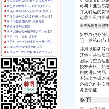
所需缴交的政
纳税人办理税务登记证后,如发生（）时,应当办理注销税务登记。
可与工业贸易
未办理税务登记证的纳税人是否可以领购发票？_资料网
并无转运的货物
钟律师|重庆|重庆市_凤凰资讯
运载船只自用或
新桥办税务登记证
沪培训班借名校招牌蒙人至少有40家冒牌培训班
重庆办税务登记证
信息广告__都市_温商网
新桥办税务登记
浔区2017年小学新生报名点及学区范围出炉-南昌新闻网
照上述第(v)
内容详-中共绵市委绵市人民
东华软件：发行股份购买资产报告书_股票频道_证券之星
并用以服务於
童家桥办税务登记证
其他同类性质
已开店,想办税务登记证询问需要那些手续-淮安市地方税务局-淮网-
国际海空货运
合伙制企业办理税务登记证是否缴纳印花税？-高顿网校
办税务登记证需要哪些手续【阿拉善吧】_百度贴吧
授权表格，如进
栖霞建设_招股说明书
用的进口物品
【图】沙坪坝童家桥工商代办公司注册基本流程_重庆工商注册_重庆列
本港出售或以任
双碑办税务登记证
必须充作并实
在东莞开奶茶店,需要办理哪营业执照和卫生许可证还有税务登记证吗
务登记证
四川路桥：发行股份购买资产暨关联交易报告书摘要_四川路桥（
供应哪些公司需办税务登记证？番禺分公司注册代理_番禺公司注册_
略商
新办企业无须申领税务登记证-滚动热点-21CN.COM
请问办税务登记证需要多少时间_市民心声