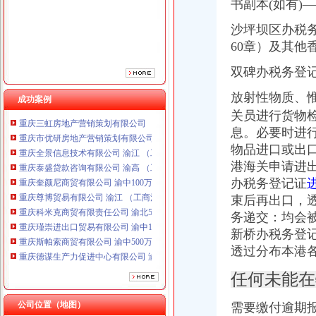
书副本(如有)
沙坪坝区办税
60章）及其他
双碑办税务登
放射性物质、
成功案例
重庆三虹房地产营销策划有限公司
关员进行货物
重庆市优研房地产营销策划有限公司
息。必要时进
重庆全景信息技术有限公司 渝江 （工商注册）
重庆泰盛贷款咨询有限公司 渝高 （工商注册）
物品进口或出
重庆奎颜尼商贸有限公司 渝中100万 （工商注册）
港海关申请进
重庆尊博贸易有限公司 渝江 （工商注册）
办税务登记证
重庆科米克商贸有限责任公司 渝北50万 （工商注册）
束后再出口，
重庆瑾崇进出口贸易有限公司 渝中100万 （进出口权）
务递交：均会
重庆斯帕索商贸有限公司 渝中500万 （进出口权）
新桥办税务登
重庆德谋生产力促进中心有限公司 渝大10万 （工商注册）
透过分布本港
成都国科海博信息技术股份有限公司重庆分公司 渝江 （工商注册）
重庆三虹房地产营销策划有限公司
任何未能在
重庆市优研房地产营销策划有限公司
重庆全景信息技术有限公司 渝江 （工商注册）
公司位置（地图）
需要缴付逾期
重庆泰盛贷款咨询有限公司 渝高 （工商注册）