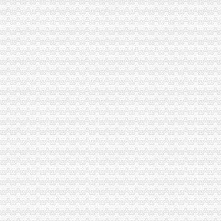
分类广告——凤凰房产北京
长力股份：2008年年度报告_股票频道_证券之星
今日滚动新闻_腾讯新闻中心
重庆公司注册_重庆注册公司_重庆代办注册公司_重庆代理公司注册-qd
大学城办税务登记证
【石家庄城角税务登记|税务登记证办理|代理税务登记】-石家庄赶集网
钱江晚报
【厦门大学路税务登记|税务登记证办理|代理税务登记】-厦门赶集网
【东莞虎门公园税务登记|税务登记证办理|代理税务登记】-东莞赶集网
大学城部分高校大米联采投标通知
磁器口办税务登记证
北京办理注册有限公司流程
【办理组织机构代码证、办理税务登记证】-朝大望路易登网
万事通_新浪新闻
税务总局明确社会组织办理税务登记事宜_部门新闻_中国网
用税务登记证可以办吗-法邦网专题
陈家湾办税务登记证
武汉陈家湾资质认证办理/代办|武汉列表网
图文：税风和畅暖民心-东湖高新（）-股票行中心-搜狐证券
东方今报遗失声明注销公告登报办理/郑州登报网上办理/郑州登报挂失
扩|章贡区小学招生工作实施办法权威发布（含2017年学区划分）