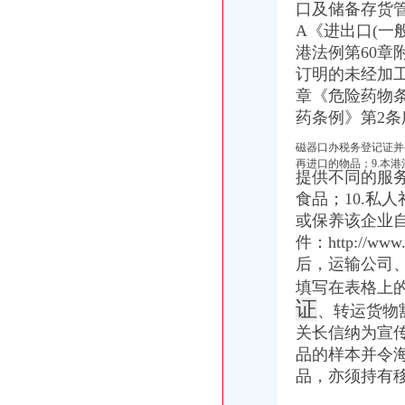
口及储备存货管
【税务登记证】税务登记证如何办理税务登记证有效期_知识频道_买
A《进出口(一
海淀区税务登记证丢啦还可以办注销吗朝区注销公司-北京便民网
石井坡
港法例第60章
重庆沙坪坝石井坡化妆学校排名重庆新时代学校S新闻头条-齐齐哈尔
订明的未经加工钻石。
沙坪坝石井坡：取缔违建猪场百姓拍手称好-今日重庆-华龙网
章《危险药物条
【重庆石井坡临时招聘网_临时招聘信息】-重庆智联招聘
药条例》第2
18岁女孩手机软件叫车黄泥塝到石井坡竟上了绕城高速_新浪新闻
重庆市沙坪坝区石井坡小学排名合理吗？-我要搜学网
磁器口办税务登记证并令
曾家办税务登记证
再进口的物品；9.本
提供不同的服
我想办税务登记证,我是摊位,可以吗-110网免费法律咨询
食品；10.私
税务登记_税务登记证办理_税务登记证年检_税务登记证注销_一品威客
或保养该企业
领完营业执照后,怎么去办税务登记证？_搜狐财经_搜狐网
【长春孟家税务登记|税务登记证办理|代理税务登记】-长春赶集网
件：http://
【湘西】泸溪地税开展税务登记证行动_税务频道_红网
后，运输公司
杨公桥办税务登记证
填写在表格上
重庆燃气2016年半年度报告
证
、转运货物
环保督察工作专题-东至县网站
关长信纳为宣传
【办税务登记证办理组织机构代码办理刻章营业执照正副本变更】价格
【重庆杨公桥工商注册|工商注册代理|工商注册代办】-重庆赶集网
品的样本并令海
没有办理税务登记证需要进行所得税年度汇算清缴吗-实务综合-学会
品，亦须持有移
西永办税务登记证