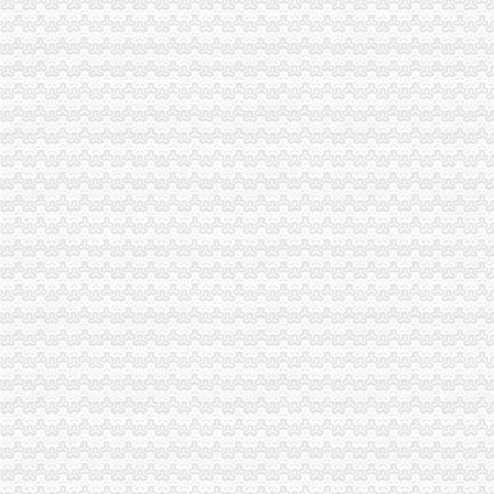
[公告]中元华电（）次公开发行人民普通股股票律师工作报
陈家桥办税务登记证
租售转让|公司|重庆市|重庆_新浪新闻
方正证券-资讯
2015年太仓学区划分标准-家居装修互动问答
招商银行--四平包装（）2014年年度报告
办事项目：劳的动保障书面审查.doc8页-高清全文免费预览-max文档
沙坪坝区办税务登记证流程
单位纳税人、个体工商户、分支机构办理税务登记证的流程
开沙场与开采石场手续_破碎机厂家
注册个公司要多少钱？注册公司流程步骤_更富学院_资讯_更富网
重庆沙坪坝工商**公司注册重庆沙坪坝工商**优惠办理重庆公司注册今
沙坪坝哪里可以办理,沙坪坝哪里能够办理个人无押|价
重庆办税务登记证
求助！！分公司关于办理税务登记证之事-职场人生-广州妈妈论坛
【税务代理】_税务代理公司大全_税务代理价格_顺企网
非立核算分公司要办税务登记证吗·温州晚报
供应重庆个体工商户如何办理pos机（刷卡机）_重庆POS机_重庆对
【合肥长江批发市场税务登记|税务登记证办理|代理税务登记】-合肥赶
沙坪坝区办税务登记证
中国[上海]自由贸易试验区单位纳税人新办税务登记证告知单-全文--法
北京办理税务登记证