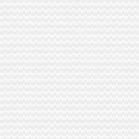
请问办税务登记证需要多少时间_市民心声
三峡广场办税务登记证
6月13日莆田市涵江区人民发展服务中心涵购2014[020号]教普仪器
重庆市沙坪坝区妇幼保健院检验科实验家具、供应室家具竞争谈判采
重庆一般纳税人申请：重庆代办公司注册、营业执照、验资、代理记帐
《小艾上班记——真账实操教你学会计》doc下载_爱问共享资料
真账实操——从手工建账到报表制作-会计实务-中国会计社区
青木关办税务登记证
LT
日以内,持有关证件,向税务机关申报办理税务登记。
精准扶贫动员大会讲话稿3篇
柳河国地税局联合办理税务登记证的相关推荐-证券之星专栏文章
【重庆青木关媒体招聘网_媒体招聘信息】-重庆智联招聘
井口办税务登记证
《三晋都市报驻地派记者在行动》高考在即,考生好办否?
河南桐柏无证企业采铁矿执法人员被殴昏_中国经济网——国家经
河南一家公司非法采矿殴执法干部_中国经济网——国家经济门户
突查耒小煤矿湖南煤矿安全耒监察执法记_产经观察_财经纵横_新
社区巾帼文明岗事迹材料5篇汇集_化学学科网
歌乐山办税务登记证
重庆澳新材料股份有限公司法律意见书_澳新材（）_公告