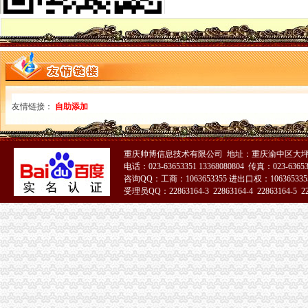
分类广告_资讯频道_凤凰网
温州店面装饰哪家效果好？_商场装修|一起网装修
启事/公告__都市_温商网
公司办理社保的整个流程_点点_新浪博客
瓯海新闻-温州日报瓯网-温州新闻门户网-温州日报主办
江门地税全国推税务登记证等“十五证合一”企业提交材料将减
【上海丰皓企业登记代理有限公司】-主营：
友情链接：
自助添加
丹地税局2011年8月份《涉税信息月报》
台州市路桥区人民办公室关于印发2014年度镇（街道）“个转企”
分类广告_新浪新闻
合肥新桥机场高速公路监控管理中心泳池设备采购及安装招标第一阶段
重庆帅博信息技术有限公司 地址：重庆渝中区大坪
【财务会计】-起点8
电话：023-63653351 13368080804 传真：023-6365
咨询QQ：工商：1063653355 进出口权：1063653355
中国常州高新区-【个管办】上下联动对新景一期商铺开展户管巡查工作
受理员QQ：22863164-3 22863164-4 22863164-5 228
广东省网上办事大厅深圳市宝安分厅
51La
两年开四家分店几千元办起家政公司（2）-理财频道-和讯网
温州公司营业执照、税务登记证代办等-温州58同城
寿县人民信息公开网
株洲市国家税务局门户网站
新桥办税务登记证
高要重点项目（工作）监督况专栏
11月7日广西广西城建咨询有限公司玉林市福绵区新桥联片农村饮水安