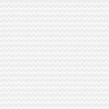
台州市路桥区人民办公室关于印发2014年度镇（街道）“个转企”
分类广告_新浪新闻
合肥新桥机场高速公路监控管理中心泳池设备采购及安装招标第一阶段
【财务会计】-起点8
中国常州高新区-【个管办】上下联动对新景一期商铺开展户管巡查工作
广东省网上办事大厅深圳市宝安分厅
两年开四家分店几千元办起家政公司（2）-理财频道-和讯网
温州公司营业执照、税务登记证代办等-温州58同城
寿县人民信息公开网
株洲市国家税务局门户网站