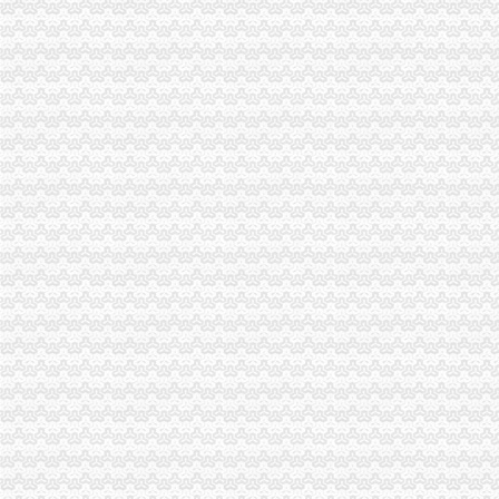
中国科学院海洋研究所仪器设备采购项目（第十九批）的招标公告
沪培训班借名校招牌蒙人至少有40家冒牌培训班
信息广告__都市_温商网
【上海新桥税务登记|税务登记证办理|代理税务登记】-上海赶集网
关于统一换发税务登记证件公告
【常州新桥税务登记|税务登记证办理|代理税务登记】-常州赶集网
分享深圳宝安新桥工商代办工商注册流程-兴义之窗
1.1.7企业注册登记步骤(七)办理税务登记-shuo的日志-网易博客
松江新桥办营业执照兼职会计-上海58同城
中国常州高新区-【个管办】新桥个管办对国地税信息进行比对推进信
北京市国家税务局转发国家税务总局关于金融保险业税收政策调整后若
中国常州高新区-新桥个管办推进信息管税工作
税务登记证-荣誉证书-上海恒刚仪器仪表有限公司
象山县信息公开-代办企业（国税、地税）税务登记证
税务登记证如何办理？设立税务登记应提供的证件_搜狐教育_搜狐网
今日早报
【办理税务开业登记,工商登记,财税咨询,代理记账】价格_厂家_
温州机场·温州都市报
：凯诺科技：华泰联合证券有限责任公司关于凯诺科技股份有
全工厂注册流程及相关费用详解-我爱铺网
发布商机列表_天恒信财税办理公司注册,代理记账【今日推荐网-分类
台州市国、地税深化合作,得出“1+1”三种答案_宁波频道_凤凰网