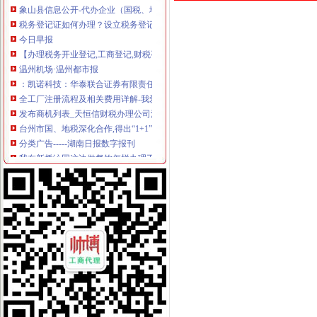
税务登记证如何办理？设立税务登记应提供的证件_搜狐教育_搜狐网
今日早报
【办理税务开业登记,工商登记,财税咨询,代理记账】价格_厂家_
温州机场·温州都市报
：凯诺科技：华泰联合证券有限责任公司关于凯诺科技股份有
全工厂注册流程及相关费用详解-我爱铺网
发布商机列表_天恒信财税办理公司注册,代理记账【今日推荐网-分类
台州市国、地税深化合作,得出“1+1”三种答案_宁波频道_凤凰网
分类广告-----湖南日报数字报刊
我在新桥沁园这边做餐饮怎样办理工商执照_百度知道
温州仲裁委员会公告·温州都市报
分类广告_新浪新闻
天津新会里装修
家电修理店怎么开？-【设计本有问必答】
注册公司税务登记流程及费用.pdf
上海海外公司注册：2016注册公司好的选择-上海爱问分类
无锡市场：南长区五爱路代办公司证件税务登记公司注册代理记账
《税务知识大全》
代理记账_常州银通代理记账价格|代理记账_常州银通代理记账型号规格
北京市门头沟区为民服务中心
800元起优惠注册各区公司批增值税-上海58同城