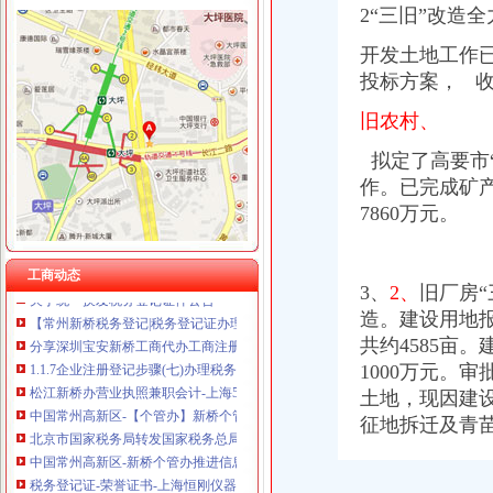
2“三旧”改造
开发土地工作
投标方案， 收
旧农村、
新桥办税务登记证
高要重点项目（工作）监督况专栏
拟定了高要市“
11月7日广西广西城建咨询有限公司玉林市福绵区新桥联片农村饮水安
作。已完成矿产
中国科学院海洋研究所仪器设备采购项目（第十九批）的招标公告
7860万元。
沪培训班借名校招牌蒙人至少有40家冒牌培训班
信息广告__都市_温商网
【上海新桥税务登记|税务登记证办理|代理税务登记】-上海赶集网
工商动态
关于统一换发税务登记证件公告
3、
2、
旧厂房“
【常州新桥税务登记|税务登记证办理|代理税务登记】-常州赶集网
造。建设用地报
分享深圳宝安新桥工商代办工商注册流程-兴义之窗
共约4585亩
1.1.7企业注册登记步骤(七)办理税务登记-shuo的日志-网易博客
1000万元。
松江新桥办营业执照兼职会计-上海58同城
土地，现因建
中国常州高新区-【个管办】新桥个管办对国地税信息进行比对推进信
北京市国家税务局转发国家税务总局关于金融保险业税收政策调整后若
征地拆迁及青
中国常州高新区-新桥个管办推进信息管税工作
税务登记证-荣誉证书-上海恒刚仪器仪表有限公司
象山县信息公开-代办企业（国税、地税）税务登记证