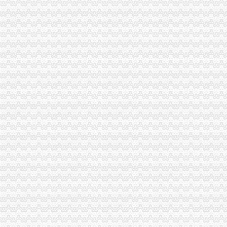
分类广告-----湖南日报数字报刊
我在新桥沁园这边做餐饮怎样办理工商执照_百度知道
温州仲裁委员会公告·温州都市报
分类广告_新浪新闻
天津新会里装修
家电修理店怎么开？-【设计本有问必答】
注册公司税务登记流程及费用.pdf
上海海外公司注册：2016注册公司好的选择-上海爱问分类
无锡市场：南长区五爱路代办公司证件税务登记公司注册代理记账
《税务知识大全》
代理记账_常州银通代理记账价格|代理记账_常州银通代理记账型号规格
北京市门头沟区为民服务中心
800元起优惠注册各区公司批增值税-上海58同城
分类广告_资讯频道_凤凰网
温州店面装饰哪家效果好？_商场装修|一起网装修
启事/公告__都市_温商网
公司办理社保的整个流程_点点_新浪博客
瓯海新闻-温州日报瓯网-温州新闻门户网-温州日报主办
江门地税全国推税务登记证等“十五证合一”企业提交材料将减
【上海丰皓企业登记代理有限公司】-主营：
丹地税局2011年8月份《涉税信息月报》