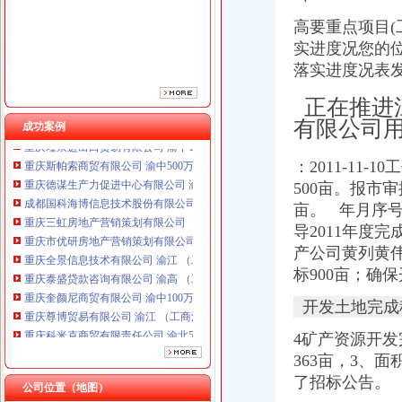
重庆三虹房地产营销策划有限公司
重庆市优研房地产营销策划有限公司
高要重点项目
重庆全景信息技术有限公司 渝江 （工商注册）
实进度况您的位
重庆泰盛贷款咨询有限公司 渝高 （工商注册）
落实进度况表
重庆奎颜尼商贸有限公司 渝中100万 （工商注册）
重庆尊博贸易有限公司 渝江 （工商注册）
正在推进
重庆科米克商贸有限责任公司 渝北50万 （工商注册）
有限公司
成功案例
重庆瑾崇进出口贸易有限公司 渝中100万 （进出口权）
重庆斯帕索商贸有限公司 渝中500万 （进出口权）
：2011-1
重庆德谋生产力促进中心有限公司 渝大10万 （工商注册）
500亩。报市审
成都国科海博信息技术股份有限公司重庆分公司 渝江 （工商注册）
重庆三虹房地产营销策划有限公司
亩。 年月序
重庆市优研房地产营销策划有限公司
导2011年度完
重庆全景信息技术有限公司 渝江 （工商注册）
产公司黄列黄伟
重庆泰盛贷款咨询有限公司 渝高 （工商注册）
标900亩；确保
重庆奎颜尼商贸有限公司 渝中100万 （工商注册）
重庆尊博贸易有限公司 渝江 （工商注册）
开发土地完成税
重庆科米克商贸有限责任公司 渝北50万 （工商注册）
4矿产资源开发
重庆瑾崇进出口贸易有限公司 渝中100万 （进出口权）
重庆斯帕索商贸有限公司 渝中500万 （进出口权）
363亩，
3、
面积
重庆德谋生产力促进中心有限公司 渝大10万 （工商注册）
了招标公告。
公司位置（地图）
成都国科海博信息技术股份有限公司重庆分公司 渝江 （工商注册）