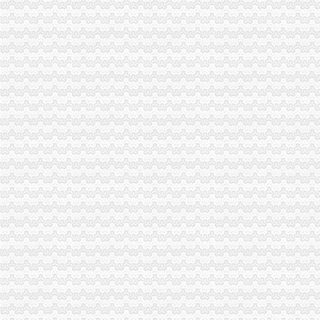
关于统一换发税务登记证件公告
11月7日广西广西城建咨询有限公司玉林市福绵区新桥联片农村饮水安
【上海新桥税务登记|税务登记证办理|代理税务登记】-上海赶集网
关于统一换发税务登记证件公告
【常州新桥税务登记|税务登记证办理|代理税务登记】-常州赶集网
分享深圳宝安新桥工商代办工商注册流程-兴义之窗
1.1.7企业注册登记步骤(七)办理税务登记-shuo的日志-网易博客
松江新桥办营业执照兼职会计-上海58同城
中国常州高新区-【个管办】新桥个管办对国地税信息进行比对推进信
北京市国家税务局转发国家税务总局关于金融保险业税收政策调整后若
中国常州高新区-新桥个管办推进信息管税工作
税务登记证-荣誉证书-上海恒刚仪器仪表有限公司
象山县信息公开-代办企业（国税、地税）税务登记证
税务登记证如何办理？设立税务登记应提供的证件_搜狐教育_搜狐网
今日早报
【办理税务开业登记,工商登记,财税咨询,代理记账】价格_厂家_
温州机场·温州都市报
：凯诺科技：华泰联合证券有限责任公司关于凯诺科技股份有
全工厂注册流程及相关费用详解-我爱铺网
发布商机列表_天恒信财税办理公司注册,代理记账【今日推荐网-分类
台州市国、地税深化合作,得出“1+1”三种答案_宁波频道_凤凰网