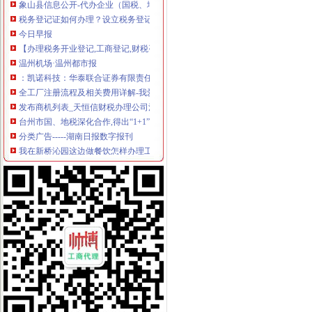
税务登记证如何办理？设立税务登记应提供的证件_搜狐教育_搜狐网
今日早报
【办理税务开业登记,工商登记,财税咨询,代理记账】价格_厂家_
温州机场·温州都市报
：凯诺科技：华泰联合证券有限责任公司关于凯诺科技股份有
全工厂注册流程及相关费用详解-我爱铺网
发布商机列表_天恒信财税办理公司注册,代理记账【今日推荐网-分类
台州市国、地税深化合作,得出“1+1”三种答案_宁波频道_凤凰网
分类广告-----湖南日报数字报刊
我在新桥沁园这边做餐饮怎样办理工商执照_百度知道
温州仲裁委员会公告·温州都市报
分类广告_新浪新闻
天津新会里装修
家电修理店怎么开？-【设计本有问必答】
注册公司税务登记流程及费用.pdf
上海海外公司注册：2016注册公司好的选择-上海爱问分类
无锡市场：南长区五爱路代办公司证件税务登记公司注册代理记账
《税务知识大全》
代理记账_常州银通代理记账价格|代理记账_常州银通代理记账型号规格
北京市门头沟区为民服务中心
800元起优惠注册各区公司批增值税-上海58同城