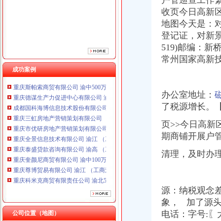
户管巡查工作繁體
重庆市优研房地产营销策划有限公司
收页今日高新
重庆全景信息技术有限公司 渝江 （工商注册）
地图今天是：
重庆泰盛贷款咨询有限公司 渝高 （工商注册）
登记证，对新景
重庆奎颜尼商贸有限公司 渝中100万 （工商注册）
519)邮编：
新
重庆尊博贸易有限公司 渝江 （工商注册）
常州国家高新
重庆科米克商贸有限责任公司 渝北50万 （工商注册）
重庆瑾崇进出口贸易有限公司 渝中100万 （进出口权）
成功案例
重庆斯帕索商贸有限公司 渝中500万 （进出口权）
重庆德谋生产力促进中心有限公司 渝大10万 （工商注册）
办公室地址：
成都国科海博信息技术股份有限公司重庆分公司 渝江 （工商注册）
了税源增长。
重庆三虹房地产营销策划有限公司
重庆市优研房地产营销策划有限公司
页>>今日高新
重庆全景信息技术有限公司 渝江 （工商注册）
期商铺开展户
重庆泰盛贷款咨询有限公司 渝高 （工商注册）
重庆奎颜尼商贸有限公司 渝中100万 （工商注册）
清理，及时办理有关
重庆尊博贸易有限公司 渝江 （工商注册）
重庆科米克商贸有限责任公司 渝北50万 （工商注册）
重庆瑾崇进出口贸易有限公司 渝中100万 （进出口权）
源：纳税观念
重庆斯帕索商贸有限公司 渝中500万 （进出口权）
象， 加了源头
重庆德谋生产力促进中心有限公司 渝大10万 （工商注册）
电话：字号:〖
公司位置（地图）
成都国科海博信息技术股份有限公司重庆分公司 渝江 （工商注册）