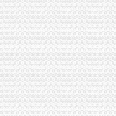
分类广告-----湖南日报数字报刊
我在新桥沁园这边做餐饮怎样办理工商执照_百度知道
温州仲裁委员会公告·温州都市报
分类广告_新浪新闻
天津新会里装修
家电修理店怎么开？-【设计本有问必答】
注册公司税务登记流程及费用.pdf
上海海外公司注册：2016注册公司好的选择-上海爱问分类
无锡市场：南长区五爱路代办公司证件税务登记公司注册代理记账
《税务知识大全》
代理记账_常州银通代理记账价格|代理记账_常州银通代理记账型号规格
北京市门头沟区为民服务中心
800元起优惠注册各区公司批增值税-上海58同城
分类广告_资讯频道_凤凰网
温州店面装饰哪家效果好？_商场装修|一起网装修
启事/公告__都市_温商网
公司办理社保的整个流程_点点_新浪博客
瓯海新闻-温州日报瓯网-温州新闻门户网-温州日报主办
江门地税全国推税务登记证等“十五证合一”企业提交材料将减
【上海丰皓企业登记代理有限公司】-主营：
丹地税局2011年8月份《涉税信息月报》