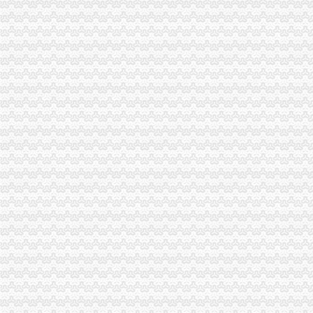
台州市路桥区人民办公室关于印发2014年度镇（街道）“个转企”
分类广告_新浪新闻
合肥新桥机场高速公路监控管理中心泳池设备采购及安装招标第一阶段
【财务会计】-起点8
中国常州高新区-【个管办】上下联动对新景一期商铺开展户管巡查工作
广东省网上办事大厅深圳市宝安分厅
两年开四家分店几千元办起家政公司（2）-理财频道-和讯网
温州公司营业执照、税务登记证代办等-温州58同城
寿县人民信息公开网
株洲市国家税务局门户网站