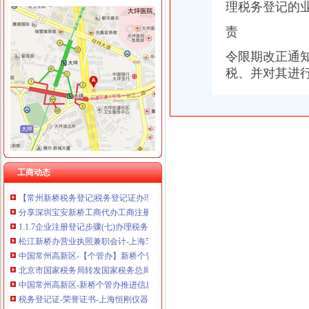
理税务登记的
责
令限期改正通
新桥办税务登记证
税、
并对其进
分类广告_新浪新闻
分类广告_资讯频道_凤凰网
高要重点项目（工作）监督况专栏
关于统一换发税务登记证件公告
11月7日广西广西城建咨询有限公司玉林市福绵区新桥联片农村饮水安
【上海新桥税务登记|税务登记证办理|代理税务登记】-上海赶集网
关于统一换发税务登记证件公告
工商动态
【常州新桥税务登记|税务登记证办理|代理税务登记】-常州赶集网
分享深圳宝安新桥工商代办工商注册流程-兴义之窗
1.1.7企业注册登记步骤(七)办理税务登记-shuo的日志-网易博客
松江新桥办营业执照兼职会计-上海58同城
中国常州高新区-【个管办】新桥个管办对国地税信息进行比对推进信
北京市国家税务局转发国家税务总局关于金融保险业税收政策调整后若
中国常州高新区-新桥个管办推进信息管税工作
税务登记证-荣誉证书-上海恒刚仪器仪表有限公司
象山县信息公开-代办企业（国税、地税）税务登记证