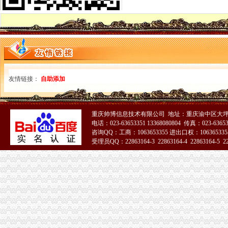
分类广告_资讯频道_凤凰网
温州店面装饰哪家效果好？_商场装修|一起网装修
启事/公告__都市_温商网
公司办理社保的整个流程_点点_新浪博客
瓯海新闻-温州日报瓯网-温州新闻门户网-温州日报主办
江门地税全国推税务登记证等“十五证合一”企业提交材料将减
【上海丰皓企业登记代理有限公司】-主营：
丹地税局2011年8月份《涉税信息月报》
友情链接：
自助添加
台州市路桥区人民办公室关于印发2014年度镇（街道）“个转企”
分类广告_新浪新闻
合肥新桥机场高速公路监控管理中心泳池设备采购及安装招标第一阶段
重庆帅博信息技术有限公司 地址：重庆渝中区大坪
【财务会计】-起点8
电话：023-63653351 13368080804 传真：023-6365
中国常州高新区-【个管办】上下联动对新景一期商铺开展户管巡查工作
咨询QQ：工商：1063653355 进出口权：1063653355
广东省网上办事大厅深圳市宝安分厅
受理员QQ：22863164-3 22863164-4 22863164-5 228
两年开四家分店几千元办起家政公司（2）-理财频道-和讯网
51La
温州公司营业执照、税务登记证代办等-温州58同城
寿县人民信息公开网
株洲市国家税务局门户网站
新桥办税务登记证
分类广告_新浪新闻
分类广告_资讯频道_凤凰网
高要重点项目（工作）监督况专栏