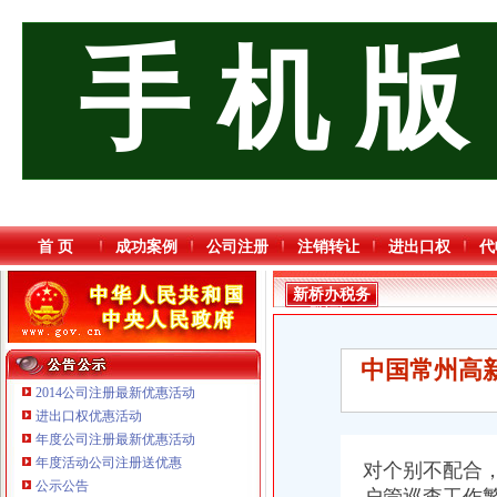
手 机 版
首 页
成功案例
公司注册
注销转让
进出口权
代
新桥办税务
登记证
中国常州高
2014公司注册最新优惠活动
进出口权优惠活动
年度公司注册最新优惠活动
年度活动公司注册送优惠
对个别不配合
公示公告
重庆三虹房地产营销策划有限公司