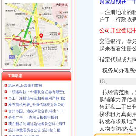
资金总额在一千
【常州新桥税务登记|税务登记证办理|代理税务登记】-常州赶集网
分享深圳宝安新桥工商代办工商注册流程-兴义之窗
，注册地址的
1.1.7企业注册登记步骤(七)办理税务登记-shuo的日志-网易博客
户了，行政收
松江新桥办营业执照兼职会计-上海58同城
中国常州高新区-【个管办】新桥个管办对国地税信息进行比对推进信
公司开业登记
北京市国家税务局转发国家税务总局关于金融保险业税收政策调整后若
中国常州高新区-新桥个管办推进信息管税工作
交通银行。拿
税务登记证-荣誉证书-上海恒刚仪器仪表有限公司
起来看看注册
象山县信息公开-代办企业（国税、地税）税务登记证
税务登记证如何办理？设立税务登记应提供的证件_搜狐教育_搜狐网
指定代理或共
今日早报
税务局办理税务
【办理税务开业登记,工商登记,财税咨询,代理记账】价格_厂家_
工商动态
温州机场·温州都市报
13、
：凯诺科技：华泰联合证券有限责任公司关于凯诺科技股份有
全工厂注册流程及相关费用详解-我爱铺网
拟经营范围，
发布商机列表_天恒信财税办理公司注册,代理记账【今日推荐网-分类
购铺能力评估
台州市国、地税深化合作,得出“1+1”三种答案_宁波频道_凤凰网
售新盘二手出
分类广告-----湖南日报数字报刊
楼求租万真商
我在新桥沁园这边做餐饮怎样办理工商执照_百度知道
转发布求购地产
温州仲裁委员会公告·温州都市报
人物专访/热点
分类广告_新浪新闻
天津新会里装修