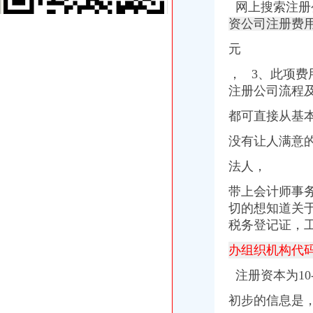
网上搜索注册
广东省网上办事大厅深圳市宝安分厅
两年开四家分店几千元办起家政公司（2）-理财频道-和讯网
资公司注册费
温州公司营业执照、税务登记证代办等-温州58同城
元
寿县人民信息公开网
株洲市国家税务局门户网站
， 3、此项
新桥办税务登记证
注册公司流程
分类广告_新浪新闻
分类广告_资讯频道_凤凰网
都可直接从基本
高要重点项目（工作）监督况专栏
关于统一换发税务登记证件公告
没有让人满意
11月7日广西广西城建咨询有限公司玉林市福绵区新桥联片农村饮水安
法人，
【上海新桥税务登记|税务登记证办理|代理税务登记】-上海赶集网
关于统一换发税务登记证件公告
带上会计师事
【常州新桥税务登记|税务登记证办理|代理税务登记】-常州赶集网
切的想知道关
分享深圳宝安新桥工商代办工商注册流程-兴义之窗
税务登记证，
1.1.7企业注册登记步骤(七)办理税务登记-shuo的日志-网易博客
松江新桥办营业执照兼职会计-上海58同城
办组织机构代码
中国常州高新区-【个管办】新桥个管办对国地税信息进行比对推进信
北京市国家税务局转发国家税务总局关于金融保险业税收政策调整后若
注册资本为10-
中国常州高新区-新桥个管办推进信息管税工作
初步的信息是
税务登记证-荣誉证书-上海恒刚仪器仪表有限公司