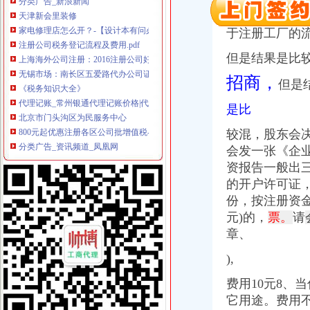
全工厂注册流
家电修理店怎么开？-【设计本有问必答】
户，股东章、
注册公司税务登记流程及费用.pdf
于注册工厂的
上海海外公司注册：2016注册公司好的选择-上海爱问分类
无锡市场：南长区五爱路代办公司证件税务登记公司注册代理记账
但是结果是比
《税务知识大全》
招商，
但是
代理记账_常州银通代理记账价格|代理记账_常州银通代理记账型号规格
北京市门头沟区为民服务中心
是比
800元起优惠注册各区公司批增值税-上海58同城
分类广告_资讯频道_凤凰网
较混，股东会
温州店面装饰哪家效果好？_商场装修|一起网装修
会发一张《企
启事/公告__都市_温商网
资报告一般出
公司办理社保的整个流程_点点_新浪博客
的开户许可证
瓯海新闻-温州日报瓯网-温州新闻门户网-温州日报主办
份，按注册资金
江门地税全国推税务登记证等“十五证合一”企业提交材料将减
【上海丰皓企业登记代理有限公司】-主营：
元)的，
票。
请
丹地税局2011年8月份《涉税信息月报》
章、
台州市路桥区人民办公室关于印发2014年度镇（街道）“个转企”
),
分类广告_新浪新闻
合肥新桥机场高速公路监控管理中心泳池设备采购及安装招标第一阶段
费用10元8、
【财务会计】-起点8
它用途。费用
中国常州高新区-【个管办】上下联动对新景一期商铺开展户管巡查工作