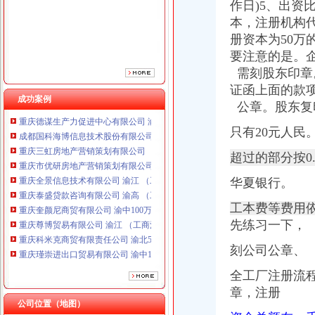
作日)5、出资
重庆泰盛贷款咨询有限公司 渝高 （工商注册）
本，注册机构代
重庆奎颜尼商贸有限公司 渝中100万 （工商注册）
册资本为50万
重庆尊博贸易有限公司 渝江 （工商注册）
要注意的是。
重庆科米克商贸有限责任公司 渝北50万 （工商注册）
需
刻股东印章
重庆瑾崇进出口贸易有限公司 渝中100万 （进出口权）
重庆斯帕索商贸有限公司 渝中500万 （进出口权）
证函上面的款
成功案例
重庆德谋生产力促进中心有限公司 渝大10万 （工商注册）
公章。
股东复
成都国科海博信息技术股份有限公司重庆分公司 渝江 （工商注册）
只有20元人民
重庆三虹房地产营销策划有限公司
重庆市优研房地产营销策划有限公司
超过的部分按0
重庆全景信息技术有限公司 渝江 （工商注册）
重庆泰盛贷款咨询有限公司 渝高 （工商注册）
华夏银行。
重庆奎颜尼商贸有限公司 渝中100万 （工商注册）
新桥办税务登记证
重庆尊博贸易有限公司 渝江 （工商注册）
工本费等费用
分类广告_新浪新闻
重庆科米克商贸有限责任公司 渝北50万 （工商注册）
先练习一下，
分类广告_资讯频道_凤凰网
重庆瑾崇进出口贸易有限公司 渝中100万 （进出口权）
高要重点项目（工作）监督况专栏
刻公司公章、
重庆斯帕索商贸有限公司 渝中500万 （进出口权）
关于统一换发税务登记证件公告
重庆德谋生产力促进中心有限公司 渝大10万 （工商注册）
11月7日广西广西城建咨询有限公司玉林市福绵区新桥联片农村饮水安
全工厂注册流
成都国科海博信息技术股份有限公司重庆分公司 渝江 （工商注册）
【上海新桥税务登记|税务登记证办理|代理税务登记】-上海赶集网
章，注册
关于统一换发税务登记证件公告
公司位置（地图）