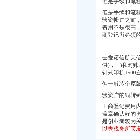
但是手续和流
分类广告_资讯频道_凤凰网
温州店面装饰哪家效果好？_商场装修|一起网装修
但是手续和流
启事/公告__都市_温商网
验资帐户之前
公司办理社保的整个流程_点点_新浪博客
费用不是很高，
瓯海新闻-温州日报瓯网-温州新闻门户网-温州日报主办
商登记所必须
江门地税全国推税务登记证等“十五证合一”企业提交材料将减
【上海丰皓企业登记代理有限公司】-主营：
丹地税局2011年8月份《涉税信息月报》
去爱诺信航天
台州市路桥区人民办公室关于印发2014年度镇（街道）“个转企”
分类广告_新浪新闻
供
)， )和对
合肥新桥机场高速公路监控管理中心泳池设备采购及安装招标第一阶段
针式印机1500
【财务会计】-起点8
但一般装个原
中国常州高新区-【个管办】上下联动对新景一期商铺开展户管巡查工作
广东省网上办事大厅深圳市宝安分厅
验资户的钱转
两年开四家分店几千元办起家政公司（2）-理财频道-和讯网
温州公司营业执照、税务登记证代办等-温州58同城
工商登记费用
寿县人民信息公开网
盖章确认好的
株洲市国家税务局门户网站
是创业者较为
以去税务所买发