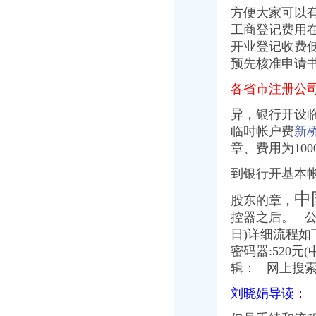
象山县信息公开-代办企业（国税、地税）税务登记证
方便大家可以有
税务登记证如何办理？设立税务登记应提供的证件_搜狐教育_搜狐网
工商登记费用在
今日早报
开
业登记收费
【办理税务开业登记,工商登记,财税咨询,代理记账】价格_厂家_
温州机场·温州都市报
预先核准申请书
：凯诺科技：华泰联合证券有限责任公司关于凯诺科技股份有
各省市注册公
全工厂注册流程及相关费用详解-我爱铺网
发布商机列表_天恒信财税办理公司注册,代理记账【今日推荐网-分类
异，银行开设临
台州市国、地税深化合作,得出“1+1”三种答案_宁波频道_凤凰网
临时帐户费
新
分类广告-----湖南日报数字报刊
章、费用为100
我在新桥沁园这边做餐饮怎样办理工商执照_百度知道
温州仲裁委员会公告·温州都市报
到银行开基本
分类广告_新浪新闻
天津新会里装修
中
股东的章，
家电修理店怎么开？-【设计本有问必答】
控器之后。 
注册公司税务登记流程及费用.pdf
日)详细流程如
上海海外公司注册：2016注册公司好的选择-上海爱问分类
密码器:520元
无锡市场：南长区五爱路代办公司证件税务登记公司注册代理记账
辑：
网上搜索
《税务知识大全》
代理记账_常州银通代理记账价格|代理记账_常州银通代理记账型号规格
刘晓娟导读：
北京市门头沟区为民服务中心
800元起优惠注册各区公司批增值税-上海58同城