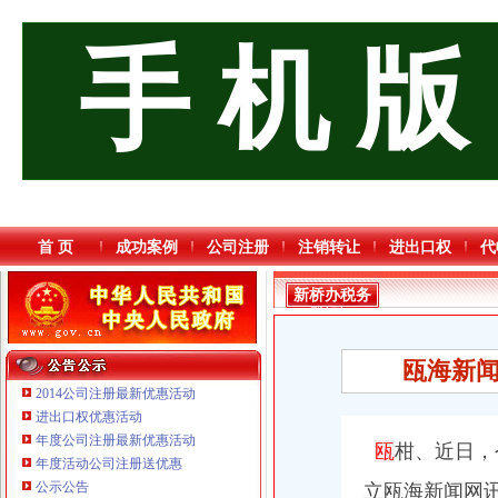
手 机 版
首 页
成功案例
公司注册
注销转让
进出口权
代
新桥办税务
登记证
瓯海新闻
2014公司注册最新优惠活动
进出口权优惠活动
年度公司注册最新优惠活动
瓯
柑、近日，
年度活动公司注册送优惠
重庆三虹房地产营销策划有限公司
公示公告
立瓯海新闻网