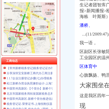
生记者团智库
报>新闻播报
海栋 叶斯斯
新桥办税务登记证
潘桥、
分类广告_新浪新闻
分类广告_资讯频道_凤凰网
...(11/2009:
高要重点项目（工作）监督况专栏
关于统一换发税务登记证件公告
我一语，
11月7日广西广西城建咨询有限公司玉林市福绵区新桥联片农村饮水安
区副区长张敏
【上海新桥税务登记|税务登记证办理|代理税务登记】-上海赶集网
工业园区的温州...
关于统一换发税务登记证件公告
工商动态
【常州新桥税务登记|税务登记证办理|代理税务登记】-常州赶集网
区体育中
分享深圳宝安新桥工商代办工商注册流程-兴义之窗
1.1.7企业注册登记步骤(七)办理税务登记-shuo的日志-网易博客
心旗飘扬、鸭
松江新桥办营业执照兼职会计-上海58同城
中国常州高新区-【个管办】新桥个管办对国地税信息进行比对推进信
大家围坐
北京市国家税务局转发国家税务总局关于金融保险业税收政策调整后若
中国常州高新区-新桥个管办推进信息管税工作
这是我区四年
税务登记证-荣誉证书-上海恒刚仪器仪表有限公司
象山县信息公开-代办企业（国税、地税）税务登记证
现
税务登记证如何办理？设立税务登记应提供的证件_搜狐教育_搜狐网