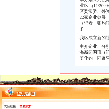
关于统一换发税务登记证件公告
业区...(11/2
11月7日广西广西城建咨询有限公司玉林市福绵区新桥联片农村饮水安
区委常委、外
【上海新桥税务登记|税务登记证办理|代理税务登记】-上海赶集网
关于统一换发税务登记证件公告
22家企业参展
【常州新桥税务登记|税务登记证办理|代理税务登记】-常州赶集网
（记者 张灼晖
分享深圳宝安新桥工商代办工商注册流程-兴义之窗
多，
1.1.7企业注册登记步骤(七)办理税务登记-shuo的日志-网易博客
松江新桥办营业执照兼职会计-上海58同城
我区成立新的
中国常州高新区-【个管办】新桥个管办对国地税信息进行比对推进信
中介企业、分
北京市国家税务局转发国家税务总局关于金融保险业税收政策调整后若
海新闻网讯（
中国常州高新区-新桥个管办推进信息管税工作
税务登记证-荣誉证书-上海恒刚仪器仪表有限公司
姜化钧一同督
象山县信息公开-代办企业（国税、地税）税务登记证
税务登记证如何办理？设立税务登记应提供的证件_搜狐教育_搜狐网
今日早报
【办理税务开业登记,工商登记,财税咨询,代理记账】价格_厂家_
温州机场·温州都市报
：凯诺科技：华泰联合证券有限责任公司关于凯诺科技股份有
全工厂注册流程及相关费用详解-我爱铺网
发布商机列表_天恒信财税办理公司注册,代理记账【今日推荐网-分类
台州市国、地税深化合作,得出“1+1”三种答案_宁波频道_凤凰网
友情链接：
自助添加
分类广告-----湖南日报数字报刊