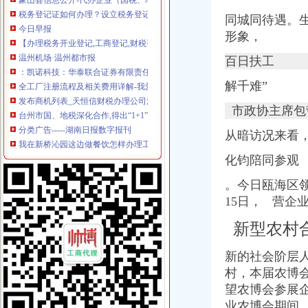
今日早报
同城同待遇。生
【办理税务开业登记,工商登记,财税咨询,代理记账】价格_厂家_
形象，
温州机场·温州都市报
：凯诺科技：华泰联合证券有限责任公司关于凯诺科技股份有
百日扶工
全工厂注册流程及相关费用详解-我爱铺网
解千难”
发布商机列表_天恒信财税办理公司注册,代理记账【今日推荐网-分类
台州市国、地税深化合作,得出“1+1”三种答案_宁波频道_凤凰网
市政协主席包
分类广告-----湖南日报数字报刊
我在新桥沁园这边做餐饮怎样办理工商执照_百度知道
从暗访况来看
温州仲裁委员会公告·温州都市报
分类广告_新浪新闻
化钧陪同参观
天津新会里装修
。
今日瓯海区
家电修理店怎么开？-【设计本有问必答】
15日，
营企业
注册公司税务登记流程及费用.pdf
上海海外公司注册：2016注册公司好的选择-上海爱问分类
新型农村
无锡市场：南长区五爱路代办公司证件税务登记公司注册代理记账
《税务知识大全》
新的社会阶层人士
代理记账_常州银通代理记账价格|代理记账_常州银通代理记账型号规格
村，本届农博
北京市门头沟区为民服务中心
800元起优惠注册各区公司批增值税-上海58同城
望农博会参展
分类广告_资讯频道_凤凰网
业农博会期间