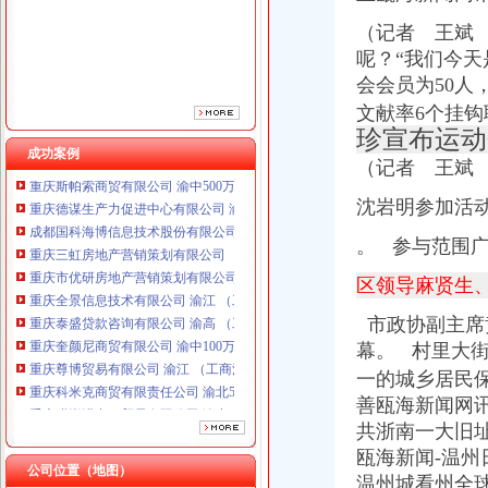
重庆市优研房地产营销策划有限公司
重庆全景信息技术有限公司 渝江 （工商注册）
（记者 王斌 
重庆泰盛贷款咨询有限公司 渝高 （工商注册）
呢？“我们今
重庆奎颜尼商贸有限公司 渝中100万 （工商注册）
会会员为50
重庆尊博贸易有限公司 渝江 （工商注册）
文献率6个挂
重庆科米克商贸有限责任公司 渝北50万 （工商注册）
珍宣布运动
重庆瑾崇进出口贸易有限公司 渝中100万 （进出口权）
成功案例
重庆斯帕索商贸有限公司 渝中500万 （进出口权）
（记者 王斌
重庆德谋生产力促进中心有限公司 渝大10万 （工商注册）
沈岩明参加活
成都国科海博信息技术股份有限公司重庆分公司 渝江 （工商注册）
重庆三虹房地产营销策划有限公司
。 参与范围广的
重庆市优研房地产营销策划有限公司
重庆全景信息技术有限公司 渝江 （工商注册）
区领导麻贤生
重庆泰盛贷款咨询有限公司 渝高 （工商注册）
重庆奎颜尼商贸有限公司 渝中100万 （工商注册）
市政协
副主席
重庆尊博贸易有限公司 渝江 （工商注册）
幕。 村里大街
重庆科米克商贸有限责任公司 渝北50万 （工商注册）
一的城乡居民
重庆瑾崇进出口贸易有限公司 渝中100万 （进出口权）
善瓯海新闻网
重庆斯帕索商贸有限公司 渝中500万 （进出口权）
共浙南一大旧址—
重庆德谋生产力促进中心有限公司 渝大10万 （工商注册）
瓯海新闻-温州
成都国科海博信息技术股份有限公司重庆分公司 渝江 （工商注册）
公司位置（地图）
温州城看州全