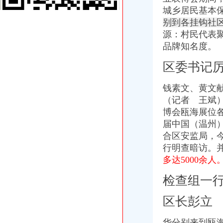
温州店面装饰哪家效果好？_商场装修|一起网装修
城乡居民基本
启事/公告__都市_温商网
别到各挂钩社
公司办理社保的整个流程_点点_新浪博客
源：村民代表
瓯海新闻-温州日报瓯网-温州新闻门户网-温州日报主办
品牌知名度。
江门地税全国推税务登记证等“十五证合一”企业提交材料将减
【上海丰皓企业登记代理有限公司】-主营：
区委书记
丹地税局2011年8月份《涉税信息月报》
台州市路桥区人民办公室关于印发2014年度镇（街道）“个转企”
钱素文、黄文
分类广告_新浪新闻
（记者 王斌）近
合肥新桥机场高速公路监控管理中心泳池设备采购及安装招标第一阶段
【财务会计】-起点8
博会瓯海展位
中国常州高新区-【个管办】上下联动对新景一期商铺开展户管巡查工作
届中国（温州
广东省网上办事大厅深圳市宝安分厅
合区安监局，
两年开四家分店几千元办起家政公司（2）-理财频道-和讯网
行明查暗访。
温州公司营业执照、税务登记证代办等-温州58同城
多达5000余人
寿县人民信息公开网
株洲市国家税务局门户网站
检查组一
新桥办税务登记证
分类广告_新浪新闻
区长彭立
分类广告_资讯频道_凤凰网
高要重点项目（工作）监督况专栏
华分别来到瓯