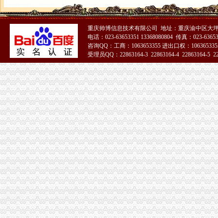
我在新桥沁园这边做餐饮怎样办理工商执照_百度知道
温州仲裁委员会公告·温州都市报
重庆帅博信息技术有限公司 地址：重庆渝中区大坪
分类广告_新浪新闻
电话：023-63653351 13368080804 传真：023-6365
天津新会里装修
咨询QQ：工商：1063653355 进出口权：1063653355
家电修理店怎么开？-【设计本有问必答】
受理员QQ：22863164-3 22863164-4 22863164-5 228
注册公司税务登记流程及费用.pdf
51La
上海海外公司注册：2016注册公司好的选择-上海爱问分类
无锡市场：南长区五爱路代办公司证件税务登记公司注册代理记账
《税务知识大全》
代理记账_常州银通代理记账价格|代理记账_常州银通代理记账型号规格
北京市门头沟区为民服务中心
800元起优惠注册各区公司批增值税-上海58同城
分类广告_资讯频道_凤凰网
温州店面装饰哪家效果好？_商场装修|一起网装修
启事/公告__都市_温商网
公司办理社保的整个流程_点点_新浪博客
瓯海新闻-温州日报瓯网-温州新闻门户网-温州日报主办
江门地税全国推税务登记证等“十五证合一”企业提交材料将减
【上海丰皓企业登记代理有限公司】-主营：
丹地税局2011年8月份《涉税信息月报》
台州市路桥区人民办公室关于印发2014年度镇（街道）“个转企”