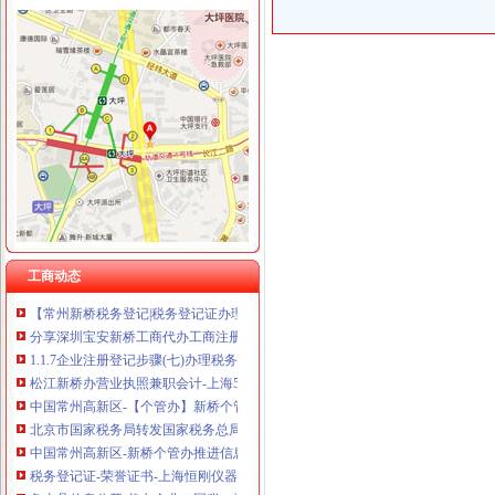
新桥办税务登记证
分类广告_新浪新闻
分类广告_资讯频道_凤凰网
高要重点项目（工作）监督况专栏
关于统一换发税务登记证件公告
11月7日广西广西城建咨询有限公司玉林市福绵区新桥联片农村饮水安
【上海新桥税务登记|税务登记证办理|代理税务登记】-上海赶集网
关于统一换发税务登记证件公告
工商动态
【常州新桥税务登记|税务登记证办理|代理税务登记】-常州赶集网
分享深圳宝安新桥工商代办工商注册流程-兴义之窗
1.1.7企业注册登记步骤(七)办理税务登记-shuo的日志-网易博客
松江新桥办营业执照兼职会计-上海58同城
中国常州高新区-【个管办】新桥个管办对国地税信息进行比对推进信
北京市国家税务局转发国家税务总局关于金融保险业税收政策调整后若
中国常州高新区-新桥个管办推进信息管税工作
税务登记证-荣誉证书-上海恒刚仪器仪表有限公司
象山县信息公开-代办企业（国税、地税）税务登记证