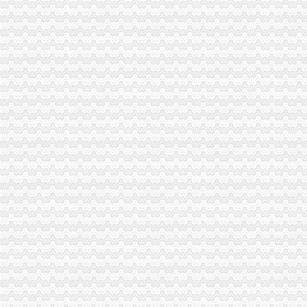
分类广告-----湖南日报数字报刊
我在新桥沁园这边做餐饮怎样办理工商执照_百度知道
温州仲裁委员会公告·温州都市报
分类广告_新浪新闻
天津新会里装修
家电修理店怎么开？-【设计本有问必答】
注册公司税务登记流程及费用.pdf
上海海外公司注册：2016注册公司好的选择-上海爱问分类
无锡市场：南长区五爱路代办公司证件税务登记公司注册代理记账
《税务知识大全》
代理记账_常州银通代理记账价格|代理记账_常州银通代理记账型号规格
北京市门头沟区为民服务中心
800元起优惠注册各区公司批增值税-上海58同城
分类广告_资讯频道_凤凰网
温州店面装饰哪家效果好？_商场装修|一起网装修
启事/公告__都市_温商网
公司办理社保的整个流程_点点_新浪博客
瓯海新闻-温州日报瓯网-温州新闻门户网-温州日报主办
江门地税全国推税务登记证等“十五证合一”企业提交材料将减
【上海丰皓企业登记代理有限公司】-主营：
丹地税局2011年8月份《涉税信息月报》