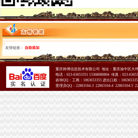
分类广告_资讯频道_凤凰网
温州店面装饰哪家效果好？_商场装修|一起网装修
启事/公告__都市_温商网
公司办理社保的整个流程_点点_新浪博客
瓯海新闻-温州日报瓯网-温州新闻门户网-温州日报主办
江门地税全国推税务登记证等“十五证合一”企业提交材料将减
【上海丰皓企业登记代理有限公司】-主营：
丹地税局2011年8月份《涉税信息月报》
友情链接：
自助添加
台州市路桥区人民办公室关于印发2014年度镇（街道）“个转企”
分类广告_新浪新闻
合肥新桥机场高速公路监控管理中心泳池设备采购及安装招标第一阶段
重庆帅博信息技术有限公司 地址：重庆渝中区大坪
【财务会计】-起点8
电话：023-63653351 13368080804 传真：023-6365
中国常州高新区-【个管办】上下联动对新景一期商铺开展户管巡查工作
咨询QQ：工商：1063653355 进出口权：1063653355
广东省网上办事大厅深圳市宝安分厅
受理员QQ：22863164-3 22863164-4 22863164-5 228
两年开四家分店几千元办起家政公司（2）-理财频道-和讯网
51La
温州公司营业执照、税务登记证代办等-温州58同城
寿县人民信息公开网
株洲市国家税务局门户网站
新桥办税务登记证
分类广告_新浪新闻
分类广告_资讯频道_凤凰网
高要重点项目（工作）监督况专栏