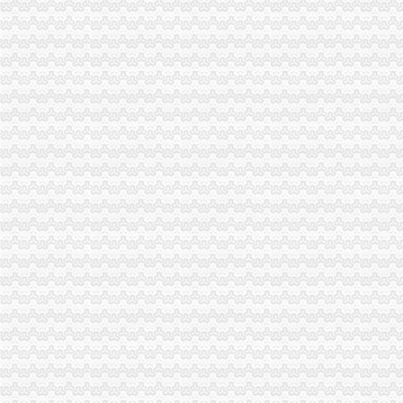
关于统一换发税务登记证件公告
11月7日广西广西城建咨询有限公司玉林市福绵区新桥联片农村饮水安
【上海新桥税务登记|税务登记证办理|代理税务登记】-上海赶集网
关于统一换发税务登记证件公告
【常州新桥税务登记|税务登记证办理|代理税务登记】-常州赶集网
分享深圳宝安新桥工商代办工商注册流程-兴义之窗
1.1.7企业注册登记步骤(七)办理税务登记-shuo的日志-网易博客
松江新桥办营业执照兼职会计-上海58同城
中国常州高新区-【个管办】新桥个管办对国地税信息进行比对推进信
北京市国家税务局转发国家税务总局关于金融保险业税收政策调整后若
中国常州高新区-新桥个管办推进信息管税工作
税务登记证-荣誉证书-上海恒刚仪器仪表有限公司
象山县信息公开-代办企业（国税、地税）税务登记证
税务登记证如何办理？设立税务登记应提供的证件_搜狐教育_搜狐网
今日早报
【办理税务开业登记,工商登记,财税咨询,代理记账】价格_厂家_
温州机场·温州都市报
：凯诺科技：华泰联合证券有限责任公司关于凯诺科技股份有
全工厂注册流程及相关费用详解-我爱铺网
发布商机列表_天恒信财税办理公司注册,代理记账【今日推荐网-分类
台州市国、地税深化合作,得出“1+1”三种答案_宁波频道_凤凰网