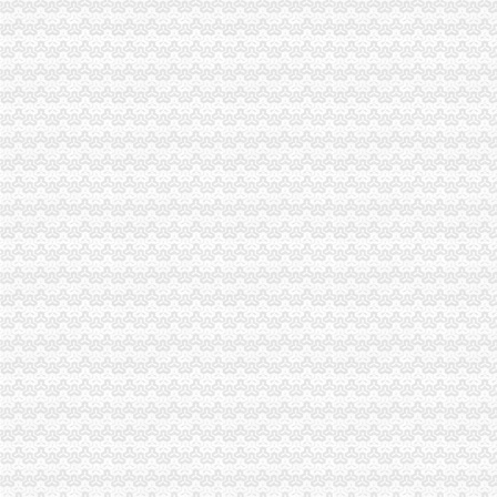
台州市路桥区人民办公室关于印发2014年度镇（街道）“个转企”
分类广告_新浪新闻
合肥新桥机场高速公路监控管理中心泳池设备采购及安装招标第一阶段
【财务会计】-起点8
中国常州高新区-【个管办】上下联动对新景一期商铺开展户管巡查工作
广东省网上办事大厅深圳市宝安分厅
两年开四家分店几千元办起家政公司（2）-理财频道-和讯网
温州公司营业执照、税务登记证代办等-温州58同城
寿县人民信息公开网
株洲市国家税务局门户网站