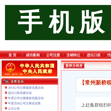
手 机 版
首 页
成功案例
公司注册
注销转让
进出口权
代
新桥办税务
登记证
【常州新桥税
2014公司注册最新优惠活动
进出口权优惠活动
年度公司注册最新优惠活动
年度活动公司注册送优惠
上赶集群组扫码
重庆三虹房地产营销策划有限公司
公示公告