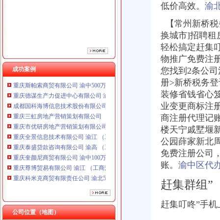
低价高效。
渝
重庆市优研房地产营销策划有限公司
重庆全景信息技术有限公司 渝江 （工商注册）
【常州新桥税务
重庆泰盛贷款咨询有限公司 渝高 （工商注册）
换城市]招聘
重庆奎颜尼商贸有限公司 渝中100万 （工商注册）
轻松搞定赶集
重庆尊博贸易有限公司 渝江 （工商注册）
重庆科米克商贸有限责任公司 渝北50万 （工商注册）
物推广免费注
重庆瑾崇进出口贸易有限公司 渝中100万 （进出口权）
成功案例
您找到2条公司
重庆斯帕索商贸有限公司 渝中500万 （进出口权）
册>新桥税务登
重庆德谋生产力促进中心有限公司 渝大10万 （工商注册）
装修省钱省心
成都国科海博信息技术股份有限公司重庆分公司 渝江 （工商注册）
业变更商标注
重庆三虹房地产营销策划有限公司
商注册代理记
重庆市优研房地产营销策划有限公司
楼天宁戚墅堰
重庆全景信息技术有限公司 渝江 （工商注册）
重庆泰盛贷款咨询有限公司 渝高 （工商注册）
公园薛家新北
重庆奎颜尼商贸有限公司 渝中100万 （工商注册）
免费注册公司
重庆尊博贸易有限公司 渝江 （工商注册）
账。
渝中区代
重庆科米克商贸有限责任公司 渝北50万 （工商注册）
重庆瑾崇进出口贸易有限公司 渝中100万 （进出口权）
赶集群组”
重庆斯帕索商贸有限公司 渝中500万 （进出口权）
重庆德谋生产力促进中心有限公司 渝大10万 （工商注册）
赶集叮咚”手机
成都国科海博信息技术股份有限公司重庆分公司 渝江 （工商注册）
公司位置（地图）