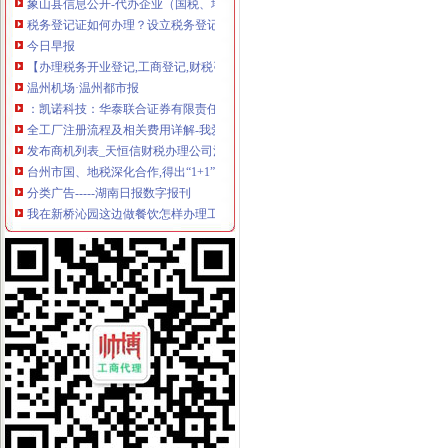
税务登记证如何办理？设立税务登记应提供的证件_搜狐教育_搜狐网
今日早报
【办理税务开业登记,工商登记,财税咨询,代理记账】价格_厂家_
温州机场·温州都市报
：凯诺科技：华泰联合证券有限责任公司关于凯诺科技股份有
全工厂注册流程及相关费用详解-我爱铺网
发布商机列表_天恒信财税办理公司注册,代理记账【今日推荐网-分类
台州市国、地税深化合作,得出“1+1”三种答案_宁波频道_凤凰网
分类广告-----湖南日报数字报刊
我在新桥沁园这边做餐饮怎样办理工商执照_百度知道
温州仲裁委员会公告·温州都市报
分类广告_新浪新闻
天津新会里装修
家电修理店怎么开？-【设计本有问必答】
注册公司税务登记流程及费用.pdf
上海海外公司注册：2016注册公司好的选择-上海爱问分类
无锡市场：南长区五爱路代办公司证件税务登记公司注册代理记账
《税务知识大全》
代理记账_常州银通代理记账价格|代理记账_常州银通代理记账型号规格
北京市门头沟区为民服务中心
800元起优惠注册各区公司批增值税-上海58同城