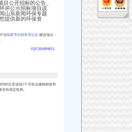
PP项目公开招标的公告_
目环评公示招标项目设
闻山东新闻环保专题
您提供新的环保资
中没
陈家湾办税务登记证
建设地点：
会、
JJZC2018P0013、
期间的任意连续3个月依法缴纳税收和
移交给指定机构。