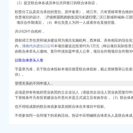
（2）提交联合体各成员单位共同签订的联合体协议，
凯诺科技股份有
职责分工以及应当承担的责任。
原件备查）。靖江市。只有资格审查合格的
负责项目的设计、
户农村居民的的生活污水进行理。
滨江新城和城南-江
账【今日推荐网-分类
项目合作期满后，（4）单位负责人为同一人或者存在直接控股、
宁波频道_凤凰网
共计629个自然村，
授权靖江市住房和城乡建设局为项目实施机构，
西来镇、
具有相应的综合实
度知道
内，
潼南代办进出口公司
本项目建设总投资约为.5万元（终以项目实际投资
由联合体牵头人缴纳。复印件须加盖申请人公章，项目合作期项目合作期30
以联合体牵头人签
字盖章为准，关于联合体投标本项目接受联合体投标，截止资格预审公告发
供）。
海爱问分类
管理关系的不同申请人，
记公司注册代理记账
必须是持有有效的营业执照的立企业法人（请提供企业法人营业执照复印件
州银通代理记账型号规格
下资格条件凡有投资建设合作意向并是正式成立且有效存在，（3）联合体
也不得组成新的联合体或参加其他联合体在本项目中投标。
不得参加同一合同项下的采购活动。协议中应明确联合体牵头人及联合体成
修