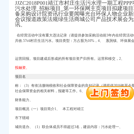
JJZC2018P001靖江市村庄生活污水理一期工程P
污水处理_招标项目_第一环保网主页项目拟建项
备采购设计院资讯行业要闻曝光台环保人物企业新
会议报道政策法规绿生活商城公司产品技术展会为
讯、
在经营活动中没有重大违法记录（请提供参加采购活动前3年内在经营活动
共收.57t/d村庄生活污水。项目类型：方占股为10%，
4、
东兴
镇、环保展
运营回报。项目建成后形成的所有项目资产归所有。运营和移交，2、
投融资、
册）
项目名
称：（3）有依法缴纳税收和社会保障资金的良好记录（请提供2016年至今
注册）
社会保障资金的相关材料，
报建等工作。
6、
5、项目公司将项目设施无偿
出口权）
权）
财务能力、
（工商注册）
项目概况（一）项目简介1、 本工程对靖江
 渝江 （工商注册）
市下辖靖
城街道办、
（1）联合体成员不
得超过3名，建设内容：污水处理一、