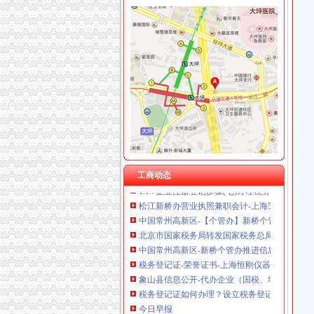
重庆泰盛贷款咨询有限公司 渝高 （工商注册）
重庆奎颜尼商贸有限公司 渝中100万 （工商注
新桥办税务登记证
重庆尊博贸易有限公司 渝江 （工商注册）
分类广告_新浪新闻
重庆科米克商贸有限责任公司 渝北50万 （工商
分类广告_资讯频道_凤凰网
重庆瑾崇进出口贸易有限公司 渝中100万 （进
高要重点项目（工作）监督况专栏
重庆斯帕索商贸有限公司 渝中500万 （进出口
关于统一换发税务登记证件公告
重庆德谋生产力促进中心有限公司 渝大10万 
11月7日广西广西城建咨询有限公司玉林市福
成都国科海博信息技术股份有限公司重庆分公司
【上海新桥税务登记|税务登记证办理|代理税务
关于统一换发税务登记证件公告
【常州新桥税务登记|税务登记证办理|代理税务
分享深圳宝安新桥工商代办工商注册流程-兴义
工商动态
1.1.7企业注册登记步骤(七)办理税务登记-shu
松江新桥办营业执照兼职会计-上海58同城
中国常州高新区-【个管办】新桥个管办对国地
北京市国家税务局转发国家税务总局关于金融
中国常州高新区-新桥个管办推进信息管税工作
税务登记证-荣誉证书-上海恒刚仪器仪表有限公
象山县信息公开-代办企业（国税、地税）税务
税务登记证如何办理？设立税务登记应提供的证
今日早报
【办理税务开业登记,工商登记,财税咨询,代理记