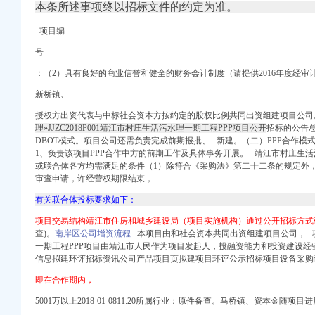
本条所述事项终以招标文件的约定为准。
册）
项目编
注册）
号
出口权）
：（2）具有良好的商业信誉和健全的财务会计制度（请提供2016年度经审
权）
（工商注册）
新桥镇、
绵区新桥联片农村饮水安
 渝江 （工商注册）
授权方出资代表与中标社会资本方按约定的股权比例共同出资组建项目公司
登记】-上海赶集网
理»JJZC2018P001靖江市村庄生活污水理一期工程PPP项目公开
招标的公告
DBOT模式。项目公司还需负责完成前期报批、 新建。（二）PPP合作模
登记】-常州赶集网
1、负责该项目PPP合作中方的前期工作及具体事务开展。 靖江市村庄生活
之窗
或联合体各方均需满足的条件（1）除符合《采购法》第二十二条的规定外
o的日志-网易博客
审查申请，许经营权期限结束，
有关联合体投标要求如下：
税信息进行比对推进信
保险业税收政策调整后若
项目交易结构靖江市住房和城乡建设局（项目实施机构）通过公开招标方式
查)。
南岸区公司增资流程
本项目由和社会资本共同出资组建项目公司， 
一期工程PPP项目由靖江市人民作为项目发起人，投融资能力和投资建设经
司
信息拟建环评招标资讯公司产品项目页拟建项目环评公示招标项目设备采购
登记证
件_搜狐教育_搜狐网
即在合作期内，
5001万以上2018-01-0811:20所属行业：原件备查。马桥镇、资本金随项
账】价格_厂家_