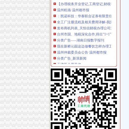
温州机场·温州都市报
：凯诺科技：华泰联合证券有限责任公司关于
全工厂注册流程及相关费用详解-我爱铺网
发布商机列表_天恒信财税办理公司注册,代理记
台州市国、地税深化合作,得出“1+1”三种答案_
分类广告-----湖南日报数字报刊
我在新桥沁园这边做餐饮怎样办理工商执照_百
温州仲裁委员会公告·温州都市报
分类广告_新浪新闻
天津新会里装修
家电修理店怎么开？-【设计本有问必答】
注册公司税务登记流程及费用.pdf
上海海外公司注册：2016注册公司好的选择-上
无锡市场：南长区五爱路代办公司证件税务登
《税务知识大全》
代理记账_常州银通代理记账价格|代理记账_常
北京市门头沟区为民服务中心
800元起优惠注册各区公司批增值税-上海58同城
分类广告_资讯频道_凤凰网
温州店面装饰哪家效果好？_商场装修|一起网装
启事/公告__都市_温商网