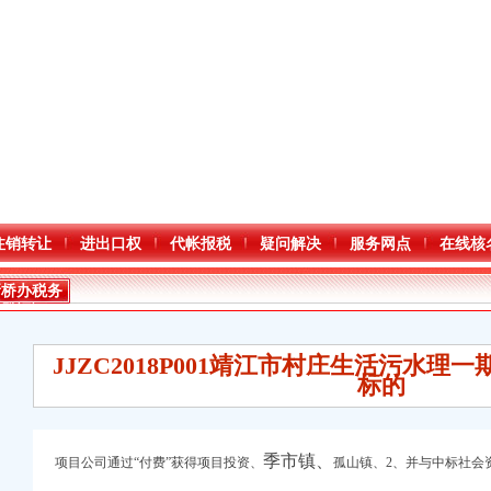
注销转让
进出口权
代帐报税
疑问解决
服务网点
在线核
新桥办税务
登记证
JJZC2018P001靖江市村庄生活污水理
标的
季市镇、
项目公司通过“付费”获得项目投资、
孤山镇、2、并与中标社会