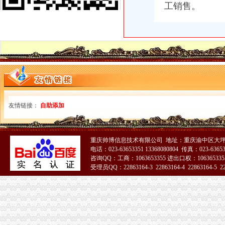
温州店面装饰哪家效果好？_商场装修|一起网装修
工销售。
启事/公告__都市_温商网
公司办理社保的整个流程_点点_新浪博客
瓯海新闻-温州日报瓯网-温州新闻门户网-温州日报主办
江门地税全国推税务登记证等“十五证合一”企业提交材料将减
【上海丰皓企业登记代理有限公司】-主营：
丹地税局2011年8月份《涉税信息月报》
台州市路桥区人民办公室关于印发2014年度镇（街道）“个转企”
分类广告_新浪新闻
合肥新桥机场高速公路监控管理中心泳池设备采购及安装招标第一阶段
友情链接：
自助添加
【财务会计】-起点8
中国常州高新区-【个管办】上下联动对新景一期商铺开展户管巡查工作
广东省网上办事大厅深圳市宝安分厅
重庆帅博信息技术有限公司 地址：重庆渝中区大坪
两年开四家分店几千元办起家政公司（2）-理财频道-和讯网
电话：023-63653351 13368080804 传真：023-6365
温州公司营业执照、税务登记证代办等-温州58同城
咨询QQ：工商：1063653355 进出口权：1063653355
寿县人民信息公开网
受理员QQ：22863164-3 22863164-4 22863164-5 228
株洲市国家税务局门户网站
51La
新桥办税务登记证
高要重点项目（工作）监督况专栏
11月7日广西广西城建咨询有限公司玉林市福绵区新桥联片农村饮水安
中国科学院海洋研究所仪器设备采购项目（第十九批）的招标公告