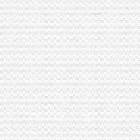
我在新桥沁园这边做餐饮怎样办理工商执照_百度知道
温州仲裁委员会公告·温州都市报
分类广告_新浪新闻
天津新会里装修
家电修理店怎么开？-【设计本有问必答】
注册公司税务登记流程及费用.pdf
上海海外公司注册：2016注册公司好的选择-上海爱问分类
无锡市场：南长区五爱路代办公司证件税务登记公司注册代理记账
《税务知识大全》
代理记账_常州银通代理记账价格|代理记账_常州银通代理记账型号规格
北京市门头沟区为民服务中心
800元起优惠注册各区公司批增值税-上海58同城
分类广告_资讯频道_凤凰网
温州店面装饰哪家效果好？_商场装修|一起网装修
启事/公告__都市_温商网
公司办理社保的整个流程_点点_新浪博客
瓯海新闻-温州日报瓯网-温州新闻门户网-温州日报主办
江门地税全国推税务登记证等“十五证合一”企业提交材料将减
【上海丰皓企业登记代理有限公司】-主营：
丹地税局2011年8月份《涉税信息月报》
台州市路桥区人民办公室关于印发2014年度镇（街道）“个转企”