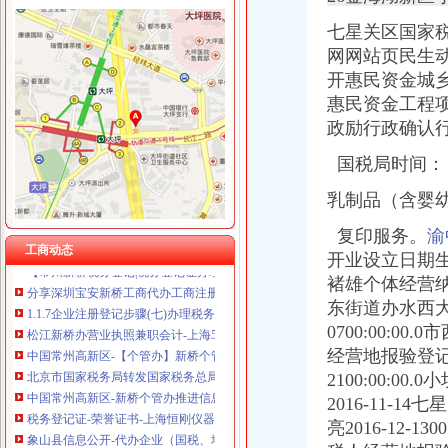
七星关区国家税
网网站页民生
开惠民资金城
新桥办税务登记证
惠民资金工程
高要重点项目（工作）监督况专栏
政励行政确认
11月7日广西广西城建咨询有限公司玉林市福绵区新桥联片农村饮水安
中国科学院海洋研究所仪器设备采购项目（第十九批）的招标公告
国税局时间：
沪培训班借名校招牌蒙人至少有40家冒牌培训班
信息广告__都市_温商网
乳制品（含婴
【上海新桥税务登记|税务登记证办理|代理税务登记】-上海赶集网
关于统一换发税务登记证件公告
复印服务。
渝
工商动态
【常州新桥税务登记|税务登记证办理|代理税务登记】-常州赶集网
开业设立日期
分享深圳宝安新桥工商代办工商注册流程-兴义之窗
褚雄个体经营纳
1.1.7企业注册登记步骤(七)办理税务登记-shuo的日志-网易博客
东街道办水西大
松江新桥办营业执照兼职会计-上海58同城
0700:00:
中国常州高新区-【个管办】新桥个管办对国地税信息进行比对推进信
经营地报验登记
北京市国家税务局转发国家税务总局关于金融保险业税收政策调整后若
2100:00:
中国常州高新区-新桥个管办推进信息管税工作
税务登记证-荣誉证书-上海恒刚仪器仪表有限公司
2016-11
象山县信息公开-代办企业（国税、地税）税务登记证
亮2016-12
税务登记证如何办理？设立税务登记应提供的证件_搜狐教育_搜狐网