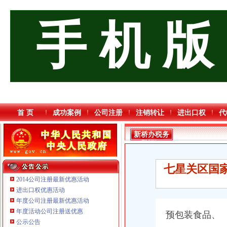
手 机 版
首 页
成功案例
公司注册
注销转让
进出口权
代
新桥办税务
登记证
七星关区国家
2014公司注册最新优惠活动
进出口权优惠活动
年度公司注册最新优惠活动
年度活动公司注册送优惠
预
包装食品、
重庆三虹房地产营销策划有限公司
公示公告
重庆市优研房地产营销策划有限公司