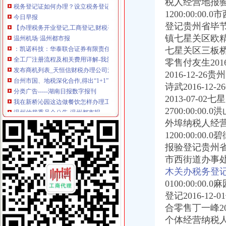
税人经营地报验
今日早报
1200:00:
【办理税务开业登记,工商登记,财税咨询,代理记账】价格_厂家_
登记贵州省毕节市
温州机场·温州都市报
镇七星关区欧精
：凯诺科技：华泰联合证券有限责任公司关于凯诺科技股份有
七星关区三板桥街道
全工厂注册流程及相关费用详解-我爱铺网
发布商机列表_天恒信财税办理公司注册,代理记账【今日推荐网-分类
零售付友生2016
台州市国、地税深化合作,得出“1+1”三种答案_宁波频道_凤凰网
2016-12
分类广告-----湖南日报数字报刊
诗武2016-1
我在新桥沁园这边做餐饮怎样办理工商执照_百度知道
2013-07-0
温州仲裁委员会公告·温州都市报
2700:00:
分类广告_新浪新闻
外埠纳税人经营
天津新会里装修
1200:00:
家电修理店怎么开？-【设计本有问必答】
注册公司税务登记流程及费用.pdf
报验登记贵州省毕
上海海外公司注册：2016注册公司好的选择-上海爱问分类
市西街道办事
无锡市场：南长区五爱路代办公司证件税务登记公司注册代理记账
木关办税务登
《税务知识大全》
0100:00:
代理记账_常州银通代理记账价格|代理记账_常州银通代理记账型号规格
登记2016-1
北京市门头沟区为民服务中心
合零售丁一峰20
800元起优惠注册各区公司批增值税-上海58同城
个体经营纳税人
分类广告_资讯频道_凤凰网