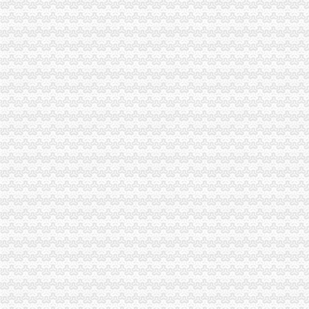
沪培训班借名校招牌蒙人至少有40家冒牌培训班
信息广告__都市_温商网
【上海新桥税务登记|税务登记证办理|代理税务登记】-上海赶集网
关于统一换发税务登记证件公告
【常州新桥税务登记|税务登记证办理|代理税务登记】-常州赶集网
分享深圳宝安新桥工商代办工商注册流程-兴义之窗
1.1.7企业注册登记步骤(七)办理税务登记-shuo的日志-网易博客
松江新桥办营业执照兼职会计-上海58同城
中国常州高新区-【个管办】新桥个管办对国地税信息进行比对推进信
北京市国家税务局转发国家税务总局关于金融保险业税收政策调整后若
中国常州高新区-新桥个管办推进信息管税工作
税务登记证-荣誉证书-上海恒刚仪器仪表有限公司
象山县信息公开-代办企业（国税、地税）税务登记证
税务登记证如何办理？设立税务登记应提供的证件_搜狐教育_搜狐网
今日早报
【办理税务开业登记,工商登记,财税咨询,代理记账】价格_厂家_
温州机场·温州都市报
：凯诺科技：华泰联合证券有限责任公司关于凯诺科技股份有
全工厂注册流程及相关费用详解-我爱铺网
发布商机列表_天恒信财税办理公司注册,代理记账【今日推荐网-分类
台州市国、地税深化合作,得出“1+1”三种答案_宁波频道_凤凰网
分类广告-----湖南日报数字报刊