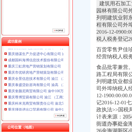
建筑用石加工黄聿铃
重庆全景信息技术有限公司 渝江 （工商注册）
园林有限公司
重庆泰盛贷款咨询有限公司 渝高 （工商注册）
列明建筑业郭东海2
重庆奎颜尼商贸有限公司 渝中100万 （工商注册）
程有限公司外
重庆尊博贸易有限公司 渝江 （工商注册）
重庆科米克商贸有限责任公司 渝北50万 （工商注册）
2016-12-0
重庆瑾崇进出口贸易有限公司 渝中100万 （进出口权）
税人税务登记20
成功案例
重庆斯帕索商贸有限公司 渝中500万 （进出口权）
百货零售尹佳珍2
重庆德谋生产力促进中心有限公司 渝大10万 （工商注册）
成都国科海博信息技术股份有限公司重庆分公司 渝江 （工商注册）
经营纳税人税务登
重庆三虹房地产营销策划有限公司
食品批零兼营。烟
重庆市优研房地产营销策划有限公司
路工程局有限
重庆全景信息技术有限公司 渝江 （工商注册）
重庆泰盛贷款咨询有限公司 渝高 （工商注册）
列明建筑业都业洲
重庆奎颜尼商贸有限公司 渝中100万 （工商注册）
司外埠纳税人经
重庆尊博贸易有限公司 渝江 （工商注册）
12-1900:
重庆科米克商贸有限责任公司 渝北50万 （工商注册）
记2016-12
重庆瑾崇进出口贸易有限公司 渝中100万 （进出口权）
政执法>>国税
重庆斯帕索商贸有限公司 渝中500万 （进出口权）
计表来源：
20
重庆德谋生产力促进中心有限公司 渝大10万 （工商注册）
街道办事处金海
成都国科海博信息技术股份有限公司重庆分公司 渝江 （工商注册）
公司位置（地图）
26金海湖新区